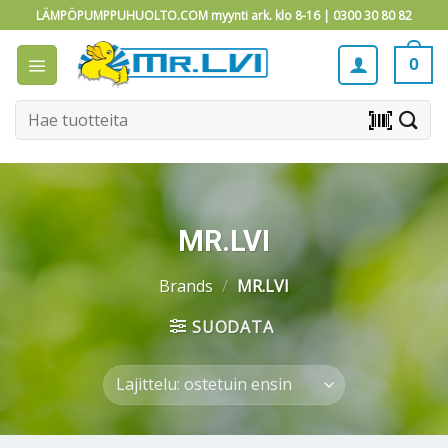
Skip
LÄMPÖPUMPPUHUOLTO.COM myynti ark. klo 8-16 |
0300 30 80 82
to
content
0
Etsi:
barcode_scanner
MR.LVI
Brands
/
MR.LVI
SUODATA