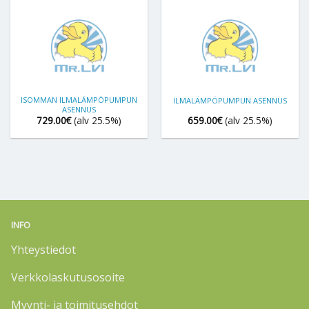
ISOMMAN ILMALÄMPÖPUMPUN
ILMALÄMPÖPUMPUN ASENNUS
ASENNUS
729.00
€
(alv 25.5%)
659.00
€
(alv 25.5%)
INFO
Yhteystiedot
Verkkolaskutusosoite
Myynti- ja toimitusehdot