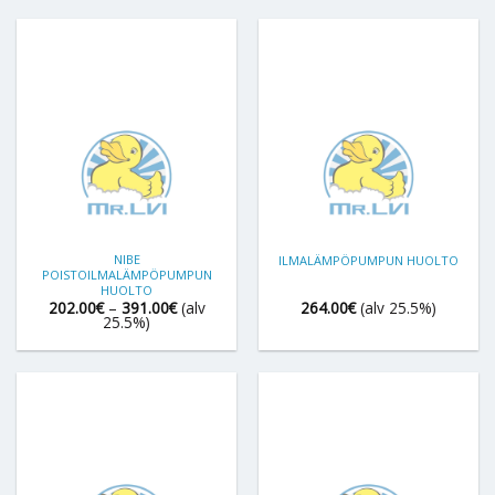
NIBE
ILMALÄMPÖPUMPUN HUOLTO
POISTOILMALÄMPÖPUMPUN
HUOLTO
Hintaluokka:
202.00
€
–
391.00
€
(alv
264.00
€
(alv 25.5%)
202.00€
25.5%)
-
391.00€