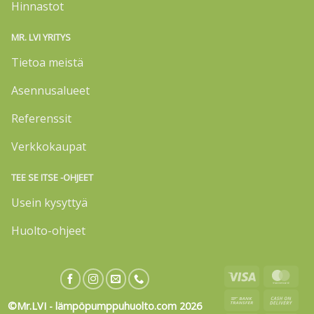
Hinnastot
MR. LVI YRITYS
Tietoa meistä
Asennusalueet
Referenssit
Verkkokaupat
TEE SE ITSE -OHJEET
Usein kysyttyä
Huolto-ohjeet
Visa
Mas
Bank
Cas
©Mr.LVI - lämpöpumppuhuolto.com 2026