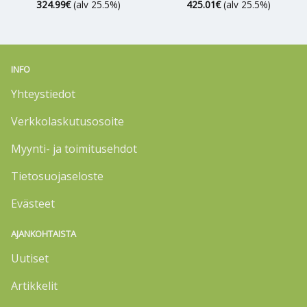
324.99
€
(alv 25.5%)
425.01
€
(alv 25.5%)
INFO
Yhteystiedot
Verkkolaskutusosoite
Myynti- ja toimitusehdot
Tietosuojaseloste
Evästeet
AJANKOHTAISTA
Uutiset
Artikkelit