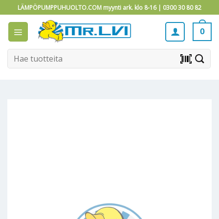
Skip
LÄMPÖPUMPPUHUOLTO.COM myynti ark. klo 8-16 |
0300 30 80 82
to
content
0
Etsi:
barcode_scanner