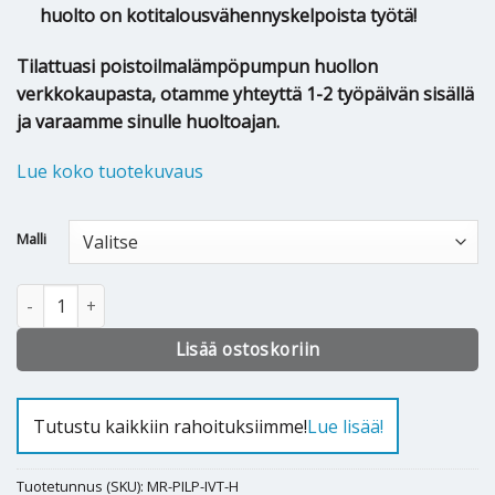
huolto on kotitalousvähennyskelpoista työtä!
Tilattuasi poistoilmalämpöpumpun huollon
verkkokaupasta, otamme yhteyttä 1-2 työpäivän sisällä
ja varaamme sinulle huoltoajan.
Lue koko tuotekuvaus
Alternative:
Malli
IVT poistoilmalämpöpumpun huolto määrä
Lisää ostoskoriin
Tutustu kaikkiin rahoituksiimme!
Lue lisää!
Tuotetunnus (SKU):
MR-PILP-IVT-H