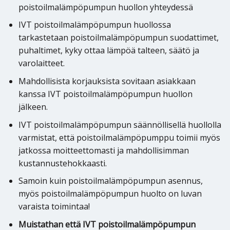
poistoilmalämpöpumpun huollon yhteydessä
IVT poistoilmalämpöpumpun huollossa
tarkastetaan poistoilmalämpöpumpun suodattimet,
puhaltimet, kyky ottaa lämpöä talteen, säätö ja
varolaitteet.
Mahdollisista korjauksista sovitaan asiakkaan
kanssa IVT poistoilmalämpöpumpun huollon
jälkeen.
IVT poistoilmalämpöpumpun säännöllisellä huollolla
varmistat, että poistoilmalämpöpumppu toimii myös
jatkossa moitteettomasti ja mahdollisimman
kustannustehokkaasti.
Samoin kuin poistoilmalämpöpumpun asennus,
myös poistoilmalämpöpumpun huolto on luvan
varaista toimintaa!
Muistathan että IVT poistoilmalämpöpumpun