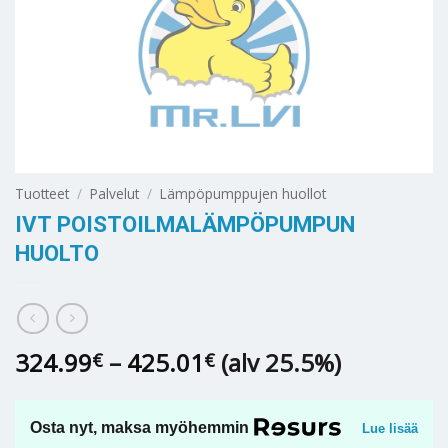
Tuotteet
/
Palvelut
/
Lämpöpumppujen huollot
IVT POISTOILMALÄMPÖPUMPUN
HUOLTO
Hintaluokka:
324.99
–
425.01
(alv 25.5%)
€
€
324.99€
-
425.01€
Osta nyt, maksa myöhemmin
Lue lisää