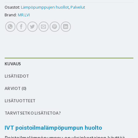
Osastot:
Lämpöpumppujen huollot
,
Palvelut
Brand:
MR.LVI
KUVAUS
LISÄTIEDOT
ARVIOT (0)
LISÄTUOTTEET
TARVITSETKO LISÄTIETOA?
IVT poistoilmalämpöpumpun huolto