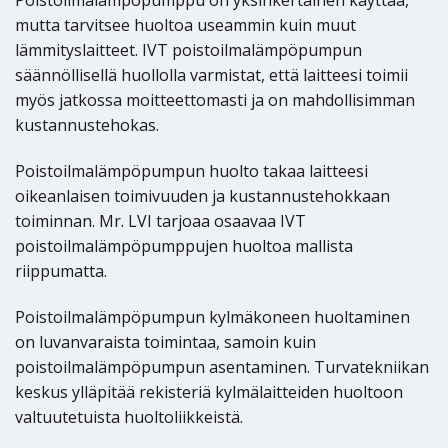
Poistoilmalämpöpumppu on yksinkertainen käyttää,
mutta tarvitsee huoltoa useammin kuin muut
lämmityslaitteet. IVT poistoilmalämpöpumpun
säännöllisellä huollolla varmistat, että laitteesi toimii
myös jatkossa moitteettomasti ja on mahdollisimman
kustannustehokas.
Poistoilmalämpöpumpun huolto takaa laitteesi
oikeanlaisen toimivuuden ja kustannustehokkaan
toiminnan. Mr. LVI tarjoaa osaavaa IVT
poistoilmalämpöpumppujen huoltoa mallista
riippumatta.
Poistoilmalämpöpumpun kylmäkoneen huoltaminen
on luvanvaraista toimintaa, samoin kuin
poistoilmalämpöpumpun asentaminen. Turvatekniikan
keskus ylläpitää rekisteriä kylmälaitteiden huoltoon
valtuutetuista huoltoliikkeistä.