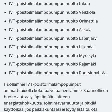
IVT-poistoilmalämpöpumpun huolto Inkoo
IVT-poistoilmalämpöpumpun huolto Veikkola
IVT-poistoilmalämpöpumpun huolto Orimattila
IVT-poistoilmalämpöpumpun huolto Askola
IVT-poistoilmalämpöpumpun huolto Lapinjärvi
IVT-poistoilmalämpöpumpun huolto Liljendal
IVT-poistoilmalämpöpumpun huolto Myrskylä
IVT-poistoilmalämpöpumpun huolto Rajamäki
IVT-poistoilmalämpöpumpun huolto Ruotsinpyhtää
Huollamme IVT-poistoilmalämpöpumput
ammattitaidolla koko palvelualueellamme. Säännöllinen
huolto auttaa ylläpitämään laitteen
energiatehokkuutta, toimintavarmuutta ja pitkää
käyttöikää. Jos paikkakuntaasi ei löydy listalta, ota