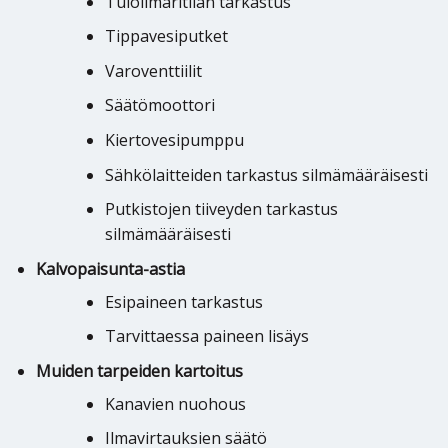
Tuloilmaritilän tarkastus
Tippavesiputket
Varoventtiilit
Säätömoottori
Kiertovesipumppu
Sähkölaitteiden tarkastus silmämääräisesti
Putkistojen tiiveyden tarkastus
silmämääräisesti
Kalvopaisunta-astia
Esipaineen tarkastus
Tarvittaessa paineen lisäys
Muiden tarpeiden kartoitus
Kanavien nuohous
Ilmavirtauksien säätö