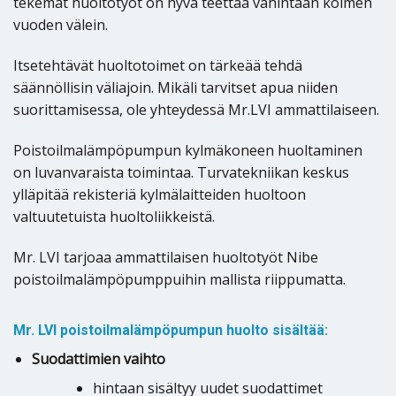
tekemät huoltotyöt on hyvä teettää vähintään kolmen
vuoden välein.
Itsetehtävät huoltotoimet on tärkeää tehdä
säännöllisin väliajoin. Mikäli tarvitset apua niiden
suorittamisessa, ole yhteydessä Mr.LVI ammattilaiseen.
Poistoilmalämpöpumpun kylmäkoneen huoltaminen
on luvanvaraista toimintaa. Turvatekniikan keskus
ylläpitää rekisteriä kylmälaitteiden huoltoon
valtuutetuista huoltoliikkeistä.
Mr. LVI tarjoaa ammattilaisen huoltotyöt Nibe
poistoilmalämpöpumppuihin mallista riippumatta.
Mr. LVI poistoilmalämpöpumpun huolto sisältää:
Suodattimien vaihto
hintaan sisältyy uudet suodattimet