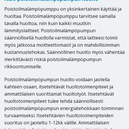
Poistoilmalämpöpumppu on yksinkertainen käyttää ja
huoltaa. Poistoilmalämpöpumppu tarvitsee samalla
tavalla huoltoa, niin kuin kaikki muutkin
lämmityslaitteet. Poistoilmalämpöpumpun
säännöllisellä huollolla varmistat, että laitteesi toimii
myös jatkossa moitteettomasti ja on mahdollisimman
kustannustehokas. Säännöllinen huolto myös vähentää
merkittävästi riskiä poistoilmalämpöpumpun
rikkoontumiselle.
Poistoilmalämpöpumpun huolto voidaan jaotella
kahteen osaan, itsetehtävät huoltotoimenpiteet ja
ammattilaisen suorittamat huoltotyöt. Itsetehtävät
huoltotoimenpiteet tulee tehdä säännöllisesti
poistoilmalämpöpumpun energiatehokkaan toiminnan
turvaamiseksi. Itsetehtävien huoltotoimenpiteiden
suoritus on jaoteltu 1-12kk välille. Ammattilaisen