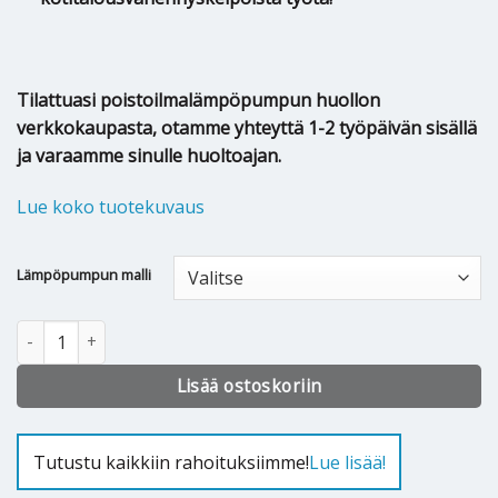
Tilattuasi poistoilmalämpöpumpun huollon
verkkokaupasta, otamme yhteyttä 1-2 työpäivän sisällä
ja varaamme sinulle huoltoajan.
Lue koko tuotekuvaus
Alternative:
Lämpöpumpun malli
Nibe poistoilmalämpöpumpun huolto määrä
Lisää ostoskoriin
Tutustu kaikkiin rahoituksiimme!
Lue lisää!