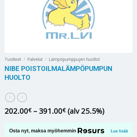
Tuotteet
/
Palvelut
/
Lämpöpumppujen huollot
NIBE POISTOILMALÄMPÖPUMPUN
HUOLTO
Hintaluokka:
202.00
–
391.00
(alv 25.5%)
€
€
202.00€
-
391.00€
Osta nyt, maksa myöhemmin
Lue lisää