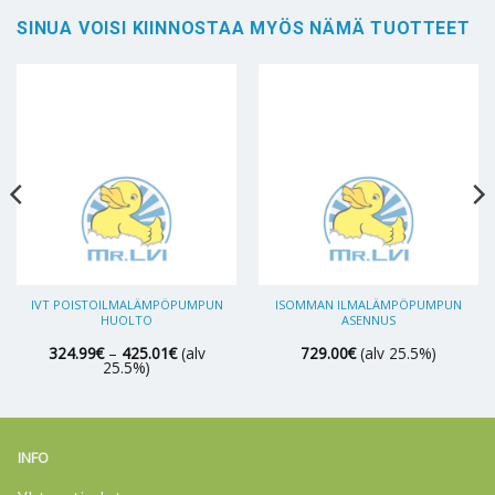
SINUA VOISI KIINNOSTAA MYÖS NÄMÄ TUOTTEET
IVT POISTOILMALÄMPÖPUMPUN
ISOMMAN ILMALÄMPÖPUMPUN
HUOLTO
ASENNUS
Hintaluokka:
324.99
€
–
425.01
€
(alv
729.00
€
(alv 25.5%)
324.99€
25.5%)
-
425.01€
INFO