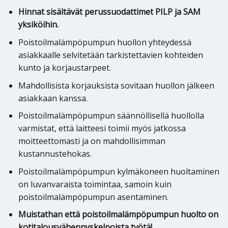
Hinnat sisältävät perussuodattimet PILP ja SAM
yksiköihin.
Poistoilmalämpöpumpun huollon yhteydessä
asiakkaalle selvitetään tarkistettavien kohteiden
kunto ja korjaustarpeet.
Mahdollisista korjauksista sovitaan huollon jälkeen
asiakkaan kanssa.
Poistoilmalämpöpumpun säännöllisellä huollolla
varmistat, että laitteesi toimii myös jatkossa
moitteettomasti ja on mahdollisimman
kustannustehokas.
Poistoilmalämpöpumpun kylmäkoneen huoltaminen
on luvanvaraista toimintaa, samoin kuin
poistoilmalämpöpumpun asentaminen.
Muistathan että poistoilmalämpöpumpun huolto on
kotitalousvähennyskelpoista työtä!