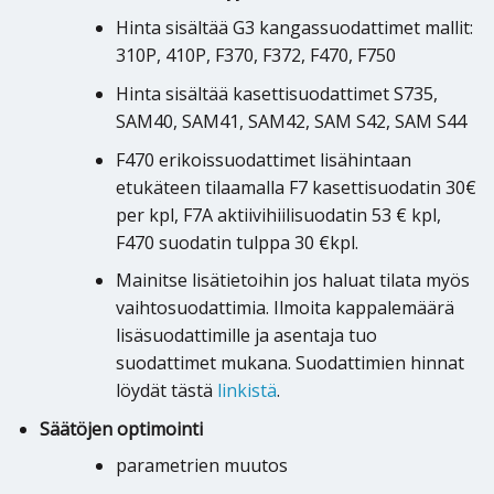
Hinta sisältää G3 kangassuodattimet mallit:
310P, 410P, F370, F372, F470, F750
Hinta sisältää kasettisuodattimet S735,
SAM40, SAM41, SAM42, SAM S42, SAM S44
F470 erikoissuodattimet lisähintaan
etukäteen tilaamalla F7 kasettisuodatin 30€
per kpl, F7A aktiivihiilisuodatin 53 € kpl,
F470 suodatin tulppa 30 €kpl.
Mainitse lisätietoihin jos haluat tilata myös
vaihtosuodattimia. Ilmoita kappalemäärä
lisäsuodattimille ja asentaja tuo
suodattimet mukana. Suodattimien hinnat
löydät tästä
linkistä
.
Säätöjen optimointi
parametrien muutos