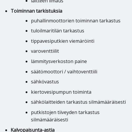
laitteen ilmaus
Toiminnan tarkistuksia
puhallinmoottorien toiminnan tarkastus
tuloilmaritilän tarkastus
tippavesiputkien viemäröinti
varoventtiilit
lämmitysverkoston paine
säätömoottori / vaihtoventtiili
sähkövastus
kiertovesipumpun toiminta
sähkölaitteiden tarkastus silmämääräisesti
putkistojen tiiveyden tarkastus
silmämääräisesti
Kalvopaisunta-astia