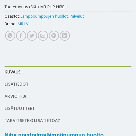
Tuotetunnus (SKU):
MR-PILP-NIBE-H
Osastot:
Lämpöpumppujen huollot
,
Palvelut
Brand:
MR.LVI
KUVAUS
LISÄTIEDOT
ARVIOT (0)
LISÄTUOTTEET
TARVITSETKO LISÄTIETOA?
Nibe poistoilmalämpöpumpun huolto