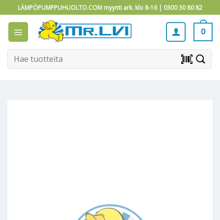
Skip
LÄMPÖPUMPPUHUOLTO.COM myynti ark. klo 8-16 |
0300 30 80 82
to
content
0
Etsi:
barcode_scanner