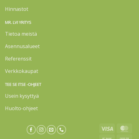
Hinnastot
MR. LVI YRITYS
Tietoa meistä
Asennusalueet
Referenssit
Verkkokaupat
TEE SE ITSE -OHJEET
Usein kysyttyä
Huolto-ohjeet
Visa
Mas
Bank
Cas