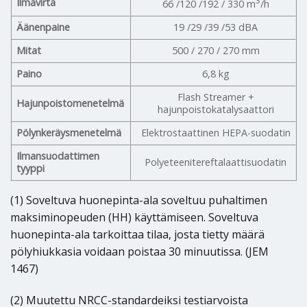
3
Ilmavirta
66 /120 /192 / 330 m
/h
Äänenpaine
19 /29 /39 /53 dBA
Mitat
500 / 270 / 270 mm
Paino
6,8 kg
Flash Streamer +
Hajunpoistomenetelmä
hajunpoistokatalysaattori
Pölynkeräysmenetelmä
Elektrostaattinen HEPA-suodatin
Ilmansuodattimen
Polyeteenitereftalaattisuodatin
tyyppi
(1) Soveltuva huonepinta-ala soveltuu puhaltimen
maksiminopeuden (HH) käyttämiseen. Soveltuva
huonepinta-ala tarkoittaa tilaa, josta tietty määrä
pölyhiukkasia voidaan poistaa 30 minuutissa. (JEM
1467)
(2) Muutettu NRCC-standardeiksi testiarvoista