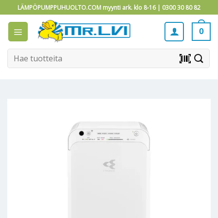
Skip
LÄMPÖPUMPPUHUOLTO.COM myynti ark. klo 8-16 |
0300 30 80 82
to
content
0
Etsi:
barcode_scanner