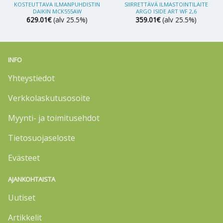
KOSTEUTTAVA ILMANPUHDISTIN
SIIRRETTÄVÄ ILMASTOINTILAITE
DAIKIN MCK555AW
ARGO ISIDE ART WF 2,6
629.01
€
(alv 25.5%)
359.01
€
(alv 25.5%)
INFO
Yhteystiedot
Verkkolaskutusosoite
Myynti- ja toimitusehdot
Tietosuojaseloste
Evästeet
AJANKOHTAISTA
Uutiset
Artikkelit