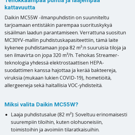
Tehokkaampaa puhtia ja laajempaa
kattavuutta
Daikin MC55W -ilmanpuhdistin on suunniteltu
tarjoamaan entistäkin parempaa suorituskykyä
sisäilman laadun parantamiseen. Verrattuna suositun
MC30YV-mallin puhdistuskapasiteettiin, tämä laite
kykenee puhdistamaan jopa 82 m²:n suuruisia tiloja ja
sen ilmavirta on jopa 320 m³/h. Tehokas Streamer-
teknologia yhdessä elektrostaattisen HEPA-
suodattimen kanssa hajottaa ja kerää bakteereja,
viruksia (mukaan lukien COVID-19), hometiöitä,
allergeeneja sekä haitallisia VOC-yhdisteitä.
Miksi valita Daikin MC55W?
Laaja puhdistusalue (82 m²): Soveltuu erinomaisesti
suurempiin tiloihin, kuten olohuoneisiin,
toimistoihin ja avoimiin tilaratkaisuihin.