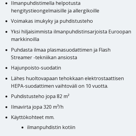
Ilmanpuhdistimella helpotusta
hengitystieongelmaisille ja allergikoille
Voimakas imukyky ja puhdistusteho
Yksi hiljaisimmista ilmanpuhdistinsarjoista Euroopan
markkinoilla
Puhdasta ilmaa plasmasuodattimen ja Flash
Streamer -tekniikan ansiosta
Hajunpoisto-suodatin
Lähes huoltovapaan tehokkaan elektrostaattisen
HEPA-suodattimen vaihtoväli on 10 vuotta.
Puhdistusteho jopa 82 m²
Ilmavirta jopa 320 m³/h
Käyttökohteet mm.
ilmanpuhdistin kotiin