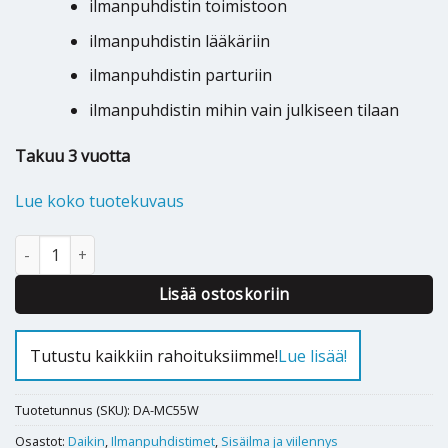
ilmanpuhdistin toimistoon
ilmanpuhdistin lääkäriin
ilmanpuhdistin parturiin
ilmanpuhdistin mihin vain julkiseen tilaan
Takuu 3 vuotta
Lue koko tuotekuvaus
Ilmanpuhdistin Daikin MC55W määrä
Alternative:
Lisää ostoskoriin
Tutustu kaikkiin rahoituksiimme!
Lue lisää!
Tuotetunnus (SKU):
DA-MC55W
Osastot:
Daikin
,
Ilmanpuhdistimet
,
Sisäilma ja viilennys