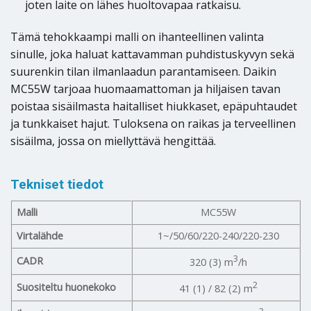
joten laite on lähes huoltovapaa ratkaisu.
Tämä tehokkaampi malli on ihanteellinen valinta
sinulle, joka haluat kattavamman puhdistuskyvyn sekä
suurenkin tilan ilmanlaadun parantamiseen. Daikin
MC55W tarjoaa huomaamattoman ja hiljaisen tavan
poistaa sisäilmasta haitalliset hiukkaset, epäpuhtaudet
ja tunkkaiset hajut. Tuloksena on raikas ja terveellinen
sisäilma, jossa on miellyttävä hengittää.
Tekniset tiedot
Malli
MC55W
Virtalähde
1~/50/60/220-240/220-230
3
CADR
320 (3) m
/h
2
Suositeltu huonekoko
41 (1) / 82 (2) m