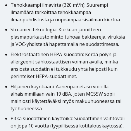
Tehokkaampi ilmavirta (320 m³/h): Suurempi
ilmamäärä tarkoittaa tehokkaampaa
ilmanpuhdistusta ja nopeampaa sisäilman kiertoa.
Streamer-teknologia: Korkean jännitteen
plasmapurkaustoiminto tuhoaa bakteereja, viruksia
ja VOC-yhdisteitä hapettamalla ne suodattimessa.
Elektrostaattinen HEPA-suodatin: Kerää pölyn ja
allergeenit sähköstaattisen voiman avulla, minkä
ansiosta suodatin ei tukkeudu yhtä helposti kuin
perinteiset HEPA-suodattimet.
Hiljainen käyntiääni: Äänenpainetaso voi olla
alhaisimmillaan vain 19 dBA, joten MC55W sopii
mainiosti käytettäväksi myös makuuhuoneessa tai
työhuoneessa.
Pitkä suodattimen käyttöikä: Suodattimen vaihtoväli
on jopa 10 vuotta (tyypillisessä kotitalouskäytössä),