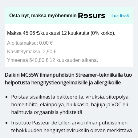
Osta nyt, maksa myöhemmin
Lue lisää
Maksa 45,06 €/kuukausi 12 kuukautta (0% korko).
Aloitusmaksu: 0,00 €
Käsittelymaksu: 3,90 €
Yhteensä 540,80 € 12 kuukauden aikana.
Daikin MC55W ilmanpuhdistin Streamer-tekniikalla tuo
helpotusta hengitystieongelmaisille ja allergikoille
Poistaa sisäilmasta bakteereita, viruksia, siitepölyä,
homeitiöitä, eläinpölyä, hiukkasia, hajuja ja VOC eli
haihtuvia orgaanisia yhdisteitä
Institute Pasteur de Lillen arvioi ilmanpuhdistimen
tehokkuuden hengitystieviruksiin olevan merkittävä