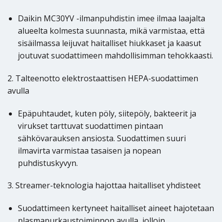
Daikin MC30YV -ilmanpuhdistin imee ilmaa laajalta
alueelta kolmesta suunnasta, mikä varmistaa, että
sisäilmassa leijuvat haitalliset hiukkaset ja kaasut
joutuvat suodattimeen mahdollisimman tehokkaasti.
2. Talteenotto elektrostaattisen HEPA-suodattimen
avulla
Epäpuhtaudet, kuten pöly, siitepöly, bakteerit ja
virukset tarttuvat suodattimen pintaan
sähkövarauksen ansiosta. Suodattimen suuri
ilmavirta varmistaa tasaisen ja nopean
puhdistuskyvyn.
3. Streamer-teknologia hajottaa haitalliset yhdisteet
Suodattimeen kertyneet haitalliset aineet hajotetaan
plasmapurkaustoiminnon avulla, jolloin