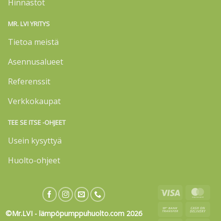
Hinnastot
MR. LVI YRITYS
Tietoa meistä
Asennusalueet
Referenssit
Verkkokaupat
TEE SE ITSE -OHJEET
Usein kysyttyä
Huolto-ohjeet
Visa
Mas
Bank
Cas
©Mr.LVI - lämpöpumppuhuolto.com 2026
Transfer
On