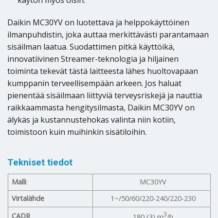
Daikin MC30YV on luotettava ja helppokäyttöinen
ilmanpuhdistin, joka auttaa merkittävästi parantamaan
sisäilman laatua. Suodattimen pitkä käyttöikä,
innovatiivinen Streamer-teknologia ja hiljainen
toiminta tekevät tästä laitteesta lähes huoltovapaan
kumppanin terveellisempään arkeen. Jos haluat
pienentää sisäilmaan liittyviä terveysriskejä ja nauttia
raikkaammasta hengitysilmasta, Daikin MC30YV on
älykäs ja kustannustehokas valinta niin kotiin,
toimistoon kuin muihinkin sisätiloihin.
Tekniset tiedot
Malli
MC30YV
Virtalähde
1~/50/60/220-240/220-230
3
CADR
180 (3) m
/h