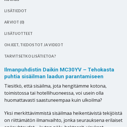
LISÄTIEDOT
ARVIOT (0)
LISÄTUOTTEET
OHJEET, TIEDOSTOT JA VIDEOT
TARVITSETKO LISÄTIETOA?
Ilmanpuhdistin Daikin MC30YV – Tehokasta
puhtia sisäilman laadun parantamiseen
Tiesitkö, että sisäilma, jota hengitämme kotona,
toimistossa tai hotellihuoneessa, voi usein olla
huomattavasti saastuneempaa kuin ulkoilma?
Yksi merkittävimmistä sisäilmaa heikentävistä tekijöistä
on riittämätön ilmanvaihto, jonka seurauksena erilaiset