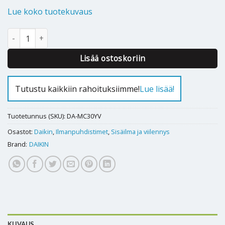
Lue koko tuotekuvaus
Ilmanpuhdistin Daikin MC30YV määrä
Alternative:
Lisää ostoskoriin
Tutustu kaikkiin rahoituksiimme!
Lue lisää!
Tuotetunnus (SKU):
DA-MC30YV
Osastot:
Daikin
,
Ilmanpuhdistimet
,
Sisäilma ja viilennys
Brand:
DAIKIN
KUVAUS