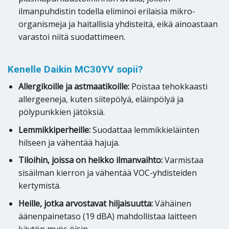
ilmanpuhdistin todella eliminoi erilaisia mikro-
organismeja ja haitallisia yhdisteitä, eikä ainoastaan
varastoi niitä suodattimeen.
Kenelle Daikin MC30YV sopii?
Allergikoille ja astmaatikoille:
Poistaa tehokkaasti
allergeeneja, kuten siitepölyä, eläinpölyä ja
pölypunkkien jätöksiä.
Lemmikkiperheille:
Suodattaa lemmikkieläinten
hilseen ja vähentää hajuja.
Tiloihin, joissa on heikko ilmanvaihto:
Varmistaa
sisäilman kierron ja vähentää VOC-yhdisteiden
kertymistä.
Heille, jotka arvostavat hiljaisuutta:
Vähäinen
äänenpainetaso (19 dBA) mahdollistaa laitteen
käytön myös öisin.