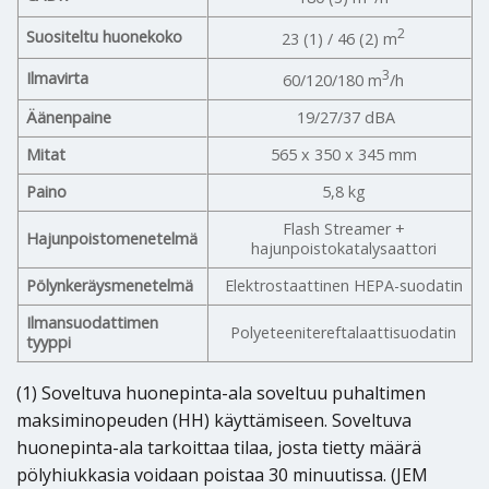
2
Suositeltu huonekoko
23 (1) / 46 (2) m
3
Ilmavirta
60/120/180 m
/h
Äänenpaine
19/27/37 dBA
Mitat
565 x 350 x 345 mm
Paino
5,8 kg
Flash Streamer +
Hajunpoistomenetelmä
hajunpoistokatalysaattori
Pölynkeräysmenetelmä
Elektrostaattinen HEPA-suodatin
Ilmansuodattimen
Polyeteenitereftalaattisuodatin
tyyppi
(1) Soveltuva huonepinta-ala soveltuu puhaltimen
maksiminopeuden (HH) käyttämiseen. Soveltuva
huonepinta-ala tarkoittaa tilaa, josta tietty määrä
pölyhiukkasia voidaan poistaa 30 minuutissa. (JEM