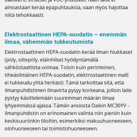
ainoastaan kerää epäpuhtauksia, vaan myös hajottaa
niitä tehokkaasti.
Elektrostaattinen HEPA-suodatin – enemmän
ilmaa, vähemmän tukkeutumista
Elektrostaattinen HEPA-suodatin kerää ilman hiukkaset
(pöly, siitepöly, eläinhilse) hyödyntämällä
sähköstaattista voimaa. Toisin kuin perinteinen,
tiheäsilmäinen HEPA-suodatin, elektrostaattinen malli
ei tukkeudu yhtä herkästi. Tämä tarkoittaa sitä, että
ilmanpuhdistimen ilmavirta pysyy korkeana, jolloin laite
pystyy käsittelemään suuremman määrän ilmaa
lyhyemmässä ajassa. Tämän ansiosta Daikin MC30YV -
ilmanpuhdistin on erinomainen valinta niin pieniin kuin
keskisuuriinkin tiloihin, esimerkiksi makuuhuoneeseen,
olohuoneeseen tai toimistohuoneeseen.