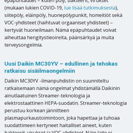
epäpuhtaudet – kuten pöly, bakteerit, virukset
(mukaan lukien COVID-19,
lue lisää tutkimuksesta
),
siitepöly, eläinpöly, huonepölypunkit, homeitiöt sekä
VOC-yhdisteet (haihtuvat orgaaniset yhdisteet) –
kertyvät huoneilmaan. Nämä epäpuhtaudet voivat
aiheuttaa hengitystieoireita, päänsärkyä ja muita
terveysongelmia.
Uusi Daikin MC30YV – edullinen ja tehokas
ratkaisu sisäilmaongelmiin
Daikin MC30YV -ilmanpuhdistin on suunniteltu
ratkaisemaan nämä ongelmat yhdistämällä Daikinin
ainutlaatuinen Streamer-teknologia ja
elektrostaattinen HEPA-suodatin. Streamer-teknologia
perustuu korkean jännitteen
plasmapurkaustoimintoon, joka hapettaa ja tuhoaa
suodattimeen kertyneet haitalliset aineet, kuten
bakteerit, virukset ja VOC-yhdisteet. Näin laite ei