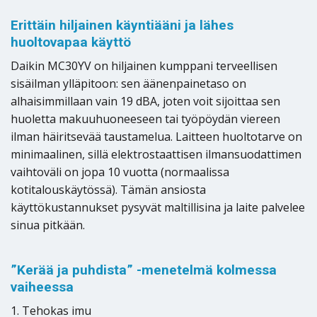
Erittäin hiljainen käyntiääni ja lähes
huoltovapaa käyttö
Daikin MC30YV on hiljainen kumppani terveellisen
sisäilman ylläpitoon: sen äänenpainetaso on
alhaisimmillaan vain 19 dBA, joten voit sijoittaa sen
huoletta makuuhuoneeseen tai työpöydän viereen
ilman häiritsevää taustamelua. Laitteen huoltotarve on
minimaalinen, sillä elektrostaattisen ilmansuodattimen
vaihtoväli on jopa 10 vuotta (normaalissa
kotitalouskäytössä). Tämän ansiosta
käyttökustannukset pysyvät maltillisina ja laite palvelee
sinua pitkään.
”Kerää ja puhdista” -menetelmä kolmessa
vaiheessa
1. Tehokas imu