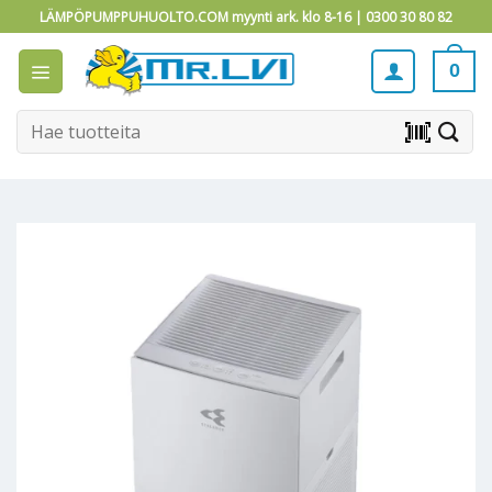
Skip
LÄMPÖPUMPPUHUOLTO.COM myynti ark. klo 8-16 |
0300 30 80 82
to
content
0
Etsi:
barcode_scanner