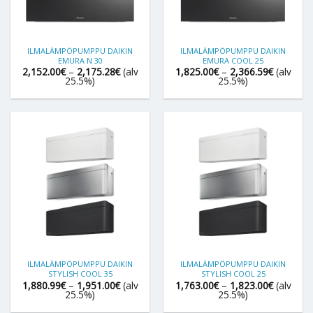
ILMALÄMPÖPUMPPU DAIKIN
ILMALÄMPÖPUMPPU DAIKIN
EMURA N 30
EMURA COOL 25
Hintaluokka:
Hintaluok
2,152.00
€
–
2,175.28
€
(alv
1,825.00
€
–
2,366.59
€
(alv
2,152.00€
1,825.00
25.5%)
25.5%)
-
-
2,175.28€
2,366.59
ILMALÄMPÖPUMPPU DAIKIN
ILMALÄMPÖPUMPPU DAIKIN
STYLISH COOL 35
STYLISH COOL 25
Hintaluokka:
Hintaluok
1,880.99
€
–
1,951.00
€
(alv
1,763.00
€
–
1,823.00
€
(alv
1,880.99€
1,763.00
25.5%)
25.5%)
-
-
1,951.00€
1,823.00