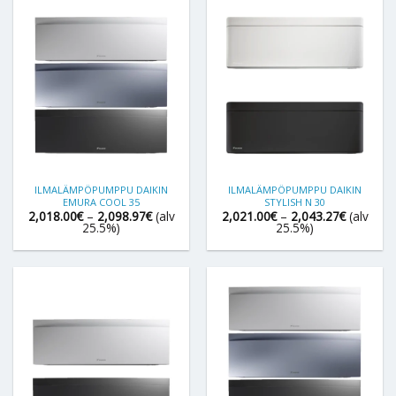
ILMALÄMPÖPUMPPU DAIKIN
ILMALÄMPÖPUMPPU DAIKIN
EMURA COOL 35
STYLISH N 30
Hintaluokka:
Hintaluok
2,018.00
€
–
2,098.97
€
(alv
2,021.00
€
–
2,043.27
€
(alv
2,018.00€
2,021.00
25.5%)
25.5%)
-
-
2,098.97€
2,043.27