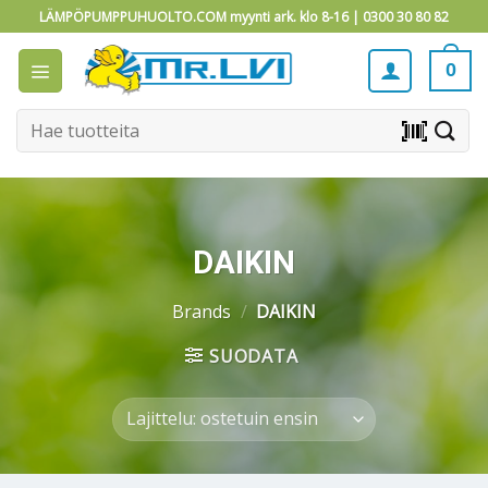
Skip
LÄMPÖPUMPPUHUOLTO.COM myynti ark. klo 8-16 |
0300 30 80 82
to
content
0
Etsi:
barcode_scanner
DAIKIN
Brands
/
DAIKIN
SUODATA