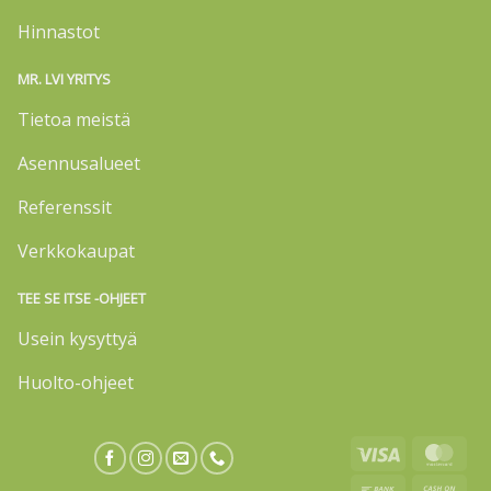
Hinnastot
MR. LVI YRITYS
Tietoa meistä
Asennusalueet
Referenssit
Verkkokaupat
TEE SE ITSE -OHJEET
Usein kysyttyä
Huolto-ohjeet
Visa
Mas
Bank
Cas