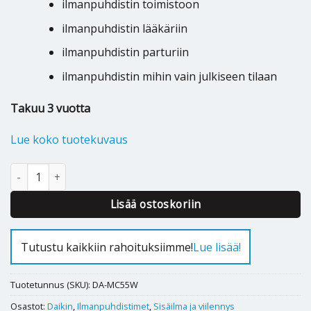
ilmanpuhdistin toimistoon
ilmanpuhdistin lääkäriin
ilmanpuhdistin parturiin
ilmanpuhdistin mihin vain julkiseen tilaan
Takuu 3 vuotta
Lue koko tuotekuvaus
Ilmanpuhdistin Daikin MC55W määrä
Alternative:
Lisää ostoskoriin
Tutustu kaikkiin rahoituksiimme!
Lue lisää!
Tuotetunnus (SKU):
DA-MC55W
Osastot:
Daikin
,
Ilmanpuhdistimet
,
Sisäilma ja viilennys