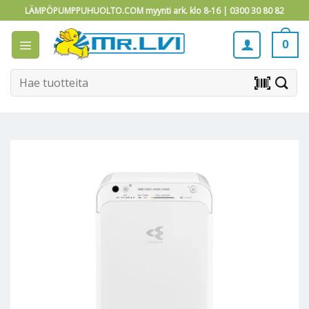
Skip
LÄMPÖPUMPPUHUOLTO.COM myynti ark. klo 8-16 |
0300 30 80 82
to
content
0
Etsi:
barcode_scanner