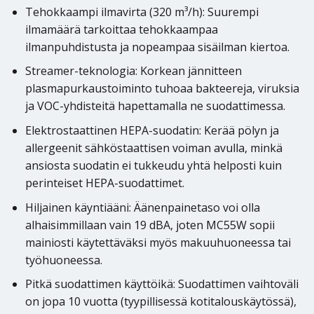
Tehokkaampi ilmavirta (320 m³/h): Suurempi
ilmamäärä tarkoittaa tehokkaampaa
ilmanpuhdistusta ja nopeampaa sisäilman kiertoa.
Streamer-teknologia: Korkean jännitteen
plasmapurkaustoiminto tuhoaa bakteereja, viruksia
ja VOC-yhdisteitä hapettamalla ne suodattimessa.
Elektrostaattinen HEPA-suodatin: Kerää pölyn ja
allergeenit sähköstaattisen voiman avulla, minkä
ansiosta suodatin ei tukkeudu yhtä helposti kuin
perinteiset HEPA-suodattimet.
Hiljainen käyntiääni: Äänenpainetaso voi olla
alhaisimmillaan vain 19 dBA, joten MC55W sopii
mainiosti käytettäväksi myös makuuhuoneessa tai
työhuoneessa.
Pitkä suodattimen käyttöikä: Suodattimen vaihtoväli
on jopa 10 vuotta (tyypillisessä kotitalouskäytössä),