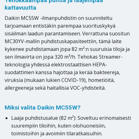
Tehokkaampaa puhtia ja laajempaa
kattavuutta
Daikin MC55W -ilmanpuhdistin on suunniteltu
tarjoamaan entistäkin parempaa suorituskykyä
sisäilman laadun parantamiseen. Verrattuna suositun
MC30YV-mallin puhdistuskapasiteettiin, tämä laite
kykenee puhdistamaan jopa 82 m²:n suuruisia tiloja ja
sen ilmavirta on jopa 320 m³/h. Tehokas Streamer-
teknologia yhdessä elektrostaattisen HEPA-
suodattimen kanssa hajottaa ja kerää bakteereja,
viruksia (mukaan lukien COVID-19), hometiöitä,
allergeeneja sekä haitallisia VOC-yhdisteitä.
Miksi valita Daikin MC55W?
Laaja puhdistusalue (82 m²): Soveltuu erinomaisesti
suurempiin tiloihin, kuten olohuoneisiin,
toimistoihin ja avoimiin tilaratkaisuihin.