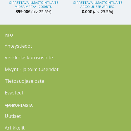
SIIRRETTÄVÄ ILMASTOINTILAITE
SIIRRETTÄVÄ ILMASTOINTILAITE
MIDEA MPPXA 12000BTU
ARGO ULISSE WIFI R32
399.00
€
(alv 25.5%)
0.00
€
(alv 25.5%)
INFO
Yhteystiedot
Verkkolaskutusosoite
Myynti- ja toimitusehdot
Tietosuojaseloste
Evästeet
AJANKOHTAISTA
Uutiset
Artikkelit