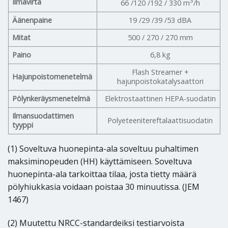
3
Ilmavirta
66 /120 /192 / 330 m
/h
Äänenpaine
19 /29 /39 /53 dBA
Mitat
500 / 270 / 270 mm
Paino
6,8 kg
Flash Streamer +
Hajunpoistomenetelmä
hajunpoistokatalysaattori
Pölynkeräysmenetelmä
Elektrostaattinen HEPA-suodatin
Ilmansuodattimen
Polyeteenitereftalaattisuodatin
tyyppi
(1) Soveltuva huonepinta-ala soveltuu puhaltimen
maksiminopeuden (HH) käyttämiseen. Soveltuva
huonepinta-ala tarkoittaa tilaa, josta tietty määrä
pölyhiukkasia voidaan poistaa 30 minuutissa. (JEM
1467)
(2) Muutettu NRCC-standardeiksi testiarvoista