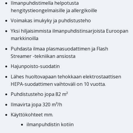
Ilmanpuhdistimella helpotusta
hengitystieongelmaisille ja allergikoille
Voimakas imukyky ja puhdistusteho
Yksi hiljaisimmista ilmanpuhdistinsarjoista Euroopan
markkinoilla
Puhdasta ilmaa plasmasuodattimen ja Flash
Streamer -tekniikan ansiosta
Hajunpoisto-suodatin
Lähes huoltovapaan tehokkaan elektrostaattisen
HEPA-suodattimen vaihtoväli on 10 vuotta.
Puhdistusteho jopa 82 m²
Ilmavirta jopa 320 m³/h
Käyttökohteet mm.
ilmanpuhdistin kotiin