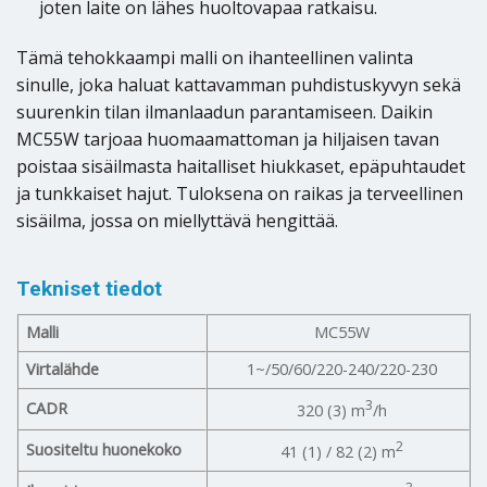
joten laite on lähes huoltovapaa ratkaisu.
Tämä tehokkaampi malli on ihanteellinen valinta
sinulle, joka haluat kattavamman puhdistuskyvyn sekä
suurenkin tilan ilmanlaadun parantamiseen. Daikin
MC55W tarjoaa huomaamattoman ja hiljaisen tavan
poistaa sisäilmasta haitalliset hiukkaset, epäpuhtaudet
ja tunkkaiset hajut. Tuloksena on raikas ja terveellinen
sisäilma, jossa on miellyttävä hengittää.
Tekniset tiedot
Malli
MC55W
Virtalähde
1~/50/60/220-240/220-230
3
CADR
320 (3) m
/h
2
Suositeltu huonekoko
41 (1) / 82 (2) m