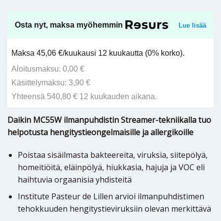
Osta nyt, maksa myöhemmin
Lue lisää
Maksa 45,06 €/kuukausi 12 kuukautta (0% korko).
Aloitusmaksu: 0,00 €
Käsittelymaksu: 3,90 €
Yhteensä 540,80 € 12 kuukauden aikana.
Daikin MC55W ilmanpuhdistin Streamer-tekniikalla tuo
helpotusta hengitystieongelmaisille ja allergikoille
Poistaa sisäilmasta bakteereita, viruksia, siitepölyä,
homeitiöitä, eläinpölyä, hiukkasia, hajuja ja VOC eli
haihtuvia orgaanisia yhdisteitä
Institute Pasteur de Lillen arvioi ilmanpuhdistimen
tehokkuuden hengitystieviruksiin olevan merkittävä