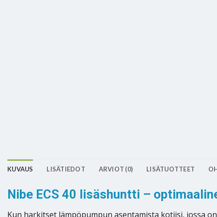
KUVAUS
LISÄTIEDOT
ARVIOT (0)
LISÄTUOTTEET
OH
Nibe ECS 40 lisäshuntti – optimaal
Kun harkitset lämpöpumpun asentamista kotiisi, jossa on jo