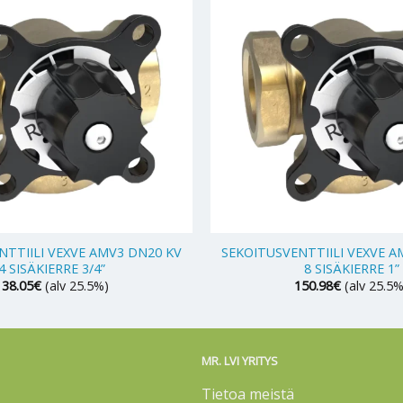
+
NTTIILI VEXVE AMV3 DN20 KV
SEKOITUSVENTTIILI VEXVE A
4 SISÄKIERRE 3/4”
8 SISÄKIERRE 1”
138.05
€
(alv 25.5%)
150.98
€
(alv 25.5%
MR. LVI YRITYS
Tietoa meistä