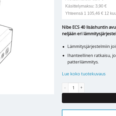
Käsittelymaksu: 3,90 €
Yhteensä 1 105,46 € 12 ku
Nibe ECS 40 lisäshuntin av
neljään eri lämmitysjärjest
Lämmitysjärjestelmiin joi
Ihanteellinen ratkaisu, j
patterilämmitys.
Lue koko tuotekuvaus
Lisäshuntti Nibe ECS 40 määrä
Alternative: