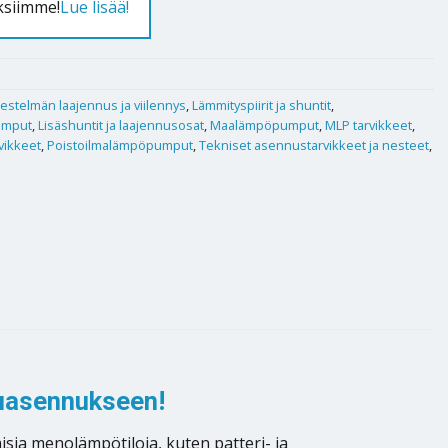
ksiimme!
Lue lisää!
jestelmän laajennus ja viilennys
,
Lämmityspiirit ja shuntit
,
umput
,
Lisäshuntit ja laajennusosat
,
Maalämpöpumput
,
MLP tarvikkeet
,
rvikkeet
,
Poistoilmalämpöpumput
,
Tekniset asennustarvikkeet ja nesteet
,
puasennukseen!
isia menolämpötiloja, kuten patteri- ja