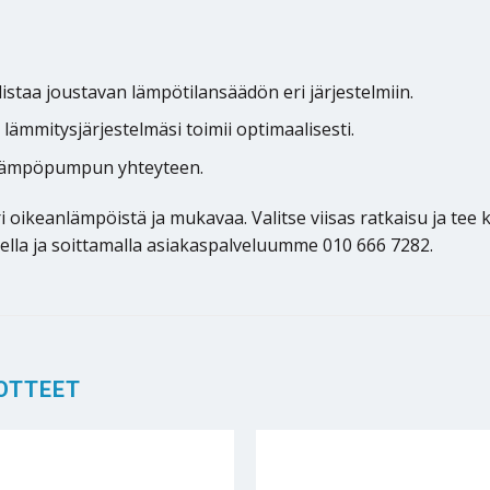
staa joustavan lämpötilansäädön eri järjestelmiin.
lämmitysjärjestelmäsi toimii optimaalisesti.
 lämpöpumpun yhteyteen.
ri oikeanlämpöistä ja mukavaa. Valitse viisas ratkaisu ja tee
la ja soittamalla asiakaspalveluumme 010 666 7282.
OTTEET