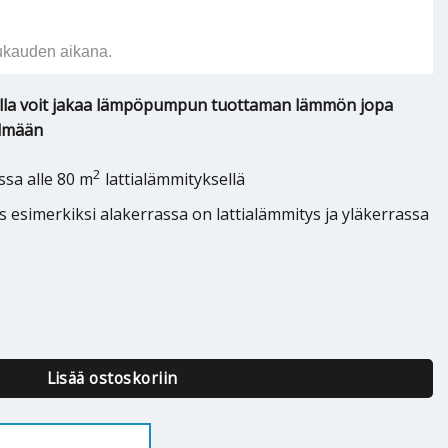
ukauden aikana.
ulla voit jakaa lämpöpumpun tuottaman lämmön jopa
elmään
2
ssa alle 80 m
lattialämmityksellä
os esimerkiksi alakerrassa on lattialämmitys ja yläkerrassa
Lisää ostoskoriin