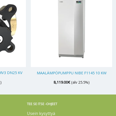
+
MV3 DN25 KV
MAALÄMPÖPUMPPU NIBE F1145 10 KW
)
8,119.00
€
(alv 25.5%)
TEE SE ITSE -OHJEET
Usein kysyttyä