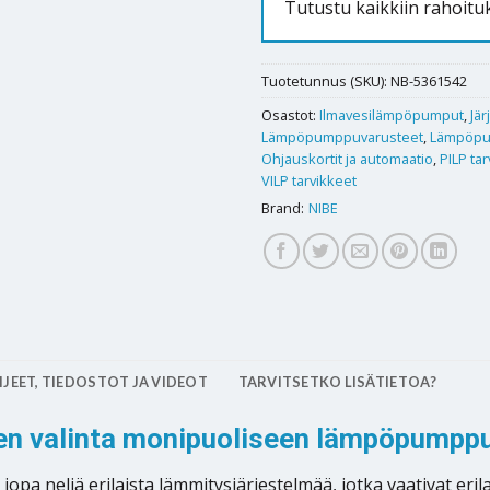
Tutustu kaikkiin rahoitu
Tuotetunnus (SKU):
NB-5361542
Osastot:
Ilmavesilämpöpumput
,
Jär
Lämpöpumppuvarusteet
,
Lämpöp
Ohjauskortit ja automaatio
,
PILP ta
VILP tarvikkeet
Brand:
NIBE
JEET, TIEDOSTOT JA VIDEOT
TARVITSETKO LISÄTIETOA?
inen valinta monipuoliseen lämpöpump
pa neljä erilaista lämmitysjärjestelmää, jotka vaativat erila