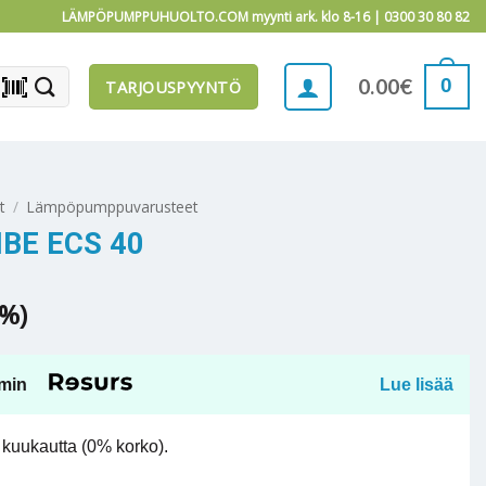
LÄMPÖPUMPPUHUOLTO.COM myynti ark. klo 8-16 |
0300 30 80 82
barcode_scanner
0
0.00
€
TARJOUSPYYNTÖ
t
/
Lämpöpumppuvarusteet
BE ECS 40
5%)
min
Lue lisää
kuukautta (0% korko).