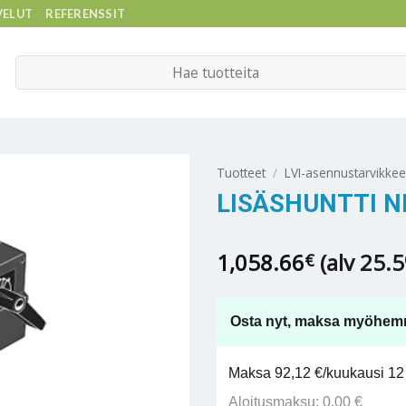
VELUT
REFERENSSIT
Etsi:
Tuotteet
/
LVI-asennustarvikkee
LISÄSHUNTTI NI
1,058.66
(alv 25.
€
Osta nyt, maksa myöhem
Maksa 92,12 €/kuukausi 12 
Aloitusmaksu: 0,00 €