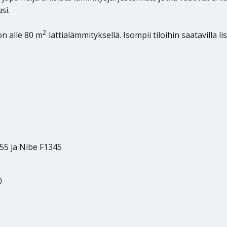
si.
2
on alle 80 m
lattialämmityksellä. Isompii tiloihin saatavilla l
55 ja Nibe F1345
0