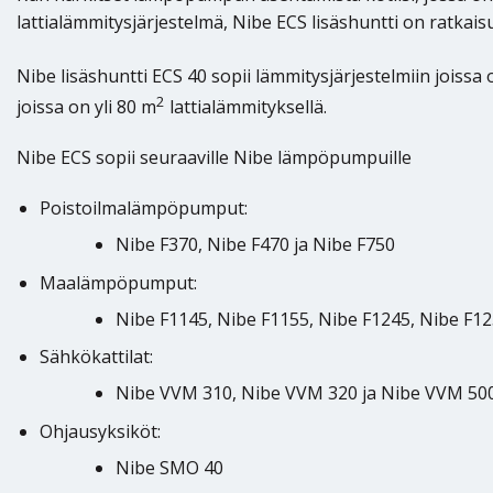
lattialämmitysjärjestelmä, Nibe ECS lisäshuntti on ratkaisu
Nibe lisäshuntti ECS 40 sopii lämmitysjärjestelmiin joissa 
2
joissa on yli 80 m
lattialämmityksellä.
Nibe ECS sopii seuraaville Nibe lämpöpumpuille
Poistoilmalämpöpumput:
Nibe F370, Nibe F470 ja Nibe F750
Maalämpöpumput:
Nibe F1145, Nibe F1155, Nibe F1245, Nibe F12
Sähkökattilat:
Nibe VVM 310, Nibe VVM 320 ja Nibe VVM 50
Ohjausyksiköt:
Nibe SMO 40