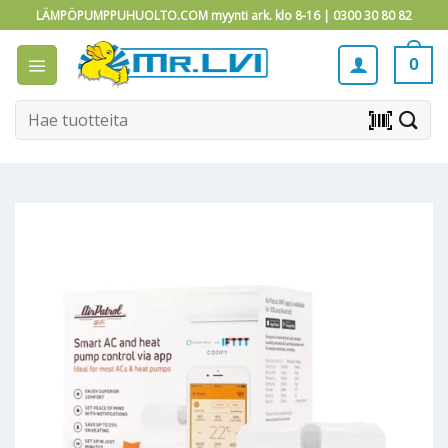
Skip
LÄMPÖPUMPPUHUOLTO.COM myynti ark. klo 8-16 |
0300 30 80 82
to
content
0
Etsi:
barcode_scanner