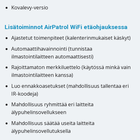
Kovalevy-versio
Lisätoiminnot AirPatrol WiFi etäohjauksessa
Ajastetut toimenpiteet (kalenterinmukaiset käskyt)
Automaattihavainnointi (tunnistaa
ilmastointilaitteen automaattisesti)
Rajoittamaton merkkiluettelo (käytössä minkä vain
ilmastointilaitteen kanssa)
Luo ennakkoasetukset (mahdollisuus tallentaa eri
IR-koodeja)
Mahdollisuus ryhmittää eri laitteita
älypuhelinsovellukseen
Mahdollisuus säätää useita laitteita
älypuhelinsovellutuksella