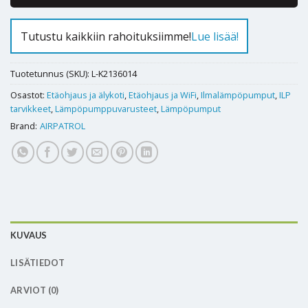
Tutustu kaikkiin rahoituksiimme!
Lue lisää!
Tuotetunnus (SKU):
L-K2136014
Osastot:
Etäohjaus ja älykoti
,
Etäohjaus ja WiFi
,
Ilmalämpöpumput
,
ILP
tarvikkeet
,
Lämpöpumppuvarusteet
,
Lämpöpumput
Brand:
AIRPATROL
KUVAUS
LISÄTIEDOT
ARVIOT (0)