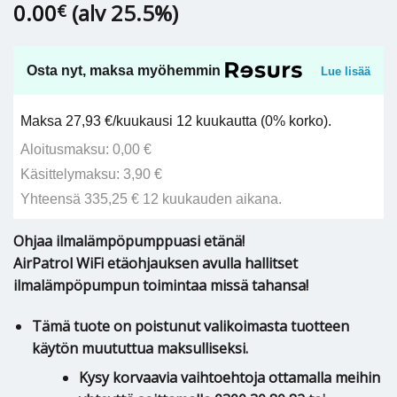
0.00
(alv 25.5%)
€
Osta nyt, maksa myöhemmin
Lue lisää
Maksa 27,93 €/kuukausi 12 kuukautta (0% korko).
Aloitusmaksu: 0,00 €
Käsittelymaksu: 3,90 €
Yhteensä 335,25 € 12 kuukauden aikana.
Ohjaa ilmalämpöpumppuasi etänä!
AirPatrol WiFi etäohjauksen avulla hallitset
ilmalämpöpumpun toimintaa missä tahansa!
Tämä tuote on poistunut valikoimasta tuotteen
käytön muututtua maksulliseksi.
Kysy korvaavia vaihtoehtoja ottamalla meihin