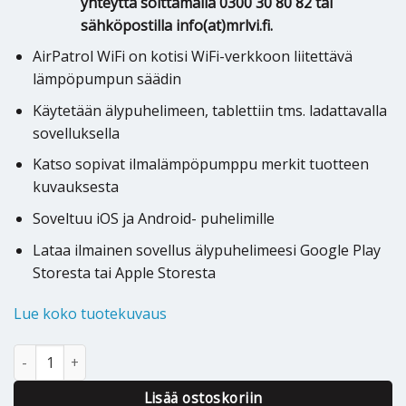
yhteyttä soittamalla 0300 30 80 82 tai
sähköpostilla info(at)mrlvi.fi.
AirPatrol WiFi on kotisi WiFi-verkkoon liitettävä
lämpöpumpun säädin
Käytetään älypuhelimeen, tablettiin tms. ladattavalla
sovelluksella
Katso sopivat ilmalämpöpumppu merkit tuotteen
kuvauksesta
Soveltuu iOS ja Android- puhelimille
Lataa ilmainen sovellus älypuhelimeesi Google Play
Storesta tai Apple Storesta
Lue koko tuotekuvaus
Ilmalämpöpumpun etäohjain AirPatrol WiFi määrä
Alternative:
Lisää ostoskoriin