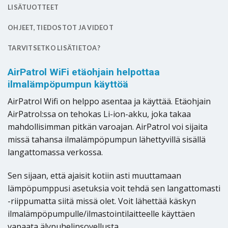
LISÄTUOTTEET
OHJEET, TIEDOSTOT JA VIDEOT
TARVITSETKO LISÄTIETOA?
AirPatrol WiFi etäohjain helpottaa
ilmalämpöpumpun käyttöä
AirPatrol Wifi on helppo asentaa ja käyttää. Etäohjain
AirPatrol:ssa on tehokas Li-ion-akku, joka takaa
mahdollisimman pitkän varoajan. AirPatrol voi sijaita
missä tahansa ilmalämpöpumpun lähettyvillä sisällä
langattomassa verkossa.
Sen sijaan, että ajaisit kotiin asti muuttamaan
lämpöpumppusi asetuksia voit tehdä sen langattomasti
-riippumatta siitä missä olet. Voit lähettää käskyn
ilmalämpöpumpulle/ilmastointilaitteelle käyttäen
vapaata älypuhelinsovellusta.