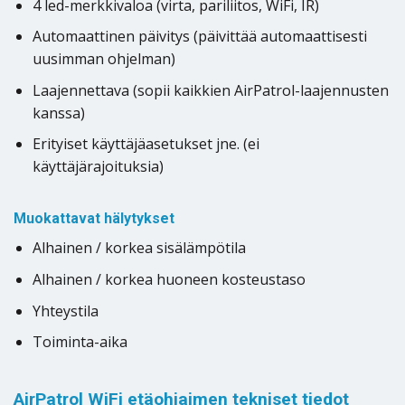
4 led-merkkivaloa (virta, pariliitos, WiFi, IR)
Automaattinen päivitys (päivittää automaattisesti
uusimman ohjelman)
Laajennettava (sopii kaikkien AirPatrol-laajennusten
kanssa)
Erityiset käyttäjäasetukset jne. (ei
käyttäjärajoituksia)
Muokattavat hälytykset
Alhainen / korkea sisälämpötila
Alhainen / korkea huoneen kosteustaso
Yhteystila
Toiminta-aika
AirPatrol WiFi etäohjaimen tekniset tiedot