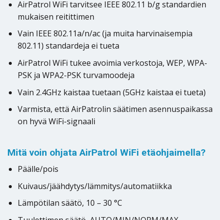
AirPatrol WiFi tarvitsee IEEE 802.11 b/g standardien
mukaisen reitittimen
Vain IEEE 802.11a/n/ac (ja muita harvinaisempia
802.11) standardeja ei tueta
AirPatrol WiFi tukee avoimia verkostoja, WEP, WPA-
PSK ja WPA2-PSK turvamoodeja
Vain 2.4GHz kaistaa tuetaan (5GHz kaistaa ei tueta)
Varmista, että AirPatrolin säätimen asennuspaikassa
on hyvä WiFi-signaali
Mitä voin ohjata AirPatrol WiFi etäohjaimella?
Päälle/pois
Kuivaus/jäähdytys/lämmitys/automatiikka
Lämpötilan säätö, 10 – 30 °C
Tuulettimen säätö, AUTO/MIN/NORM/MAX