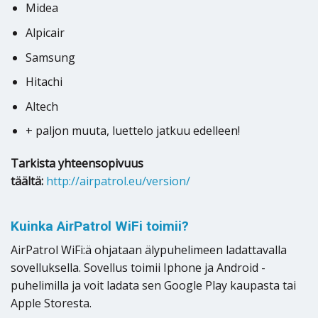
Midea
Alpicair
Samsung
Hitachi
Altech
+ paljon muuta, luettelo jatkuu edelleen!
Tarkista yhteensopivuus
täältä:
http://airpatrol.eu/version/
Kuinka AirPatrol WiFi toimii?
AirPatrol WiFi:ä ohjataan älypuhelimeen ladattavalla
sovelluksella. Sovellus toimii Iphone ja Android -
puhelimilla ja voit ladata sen Google Play kaupasta tai
Apple Storesta.