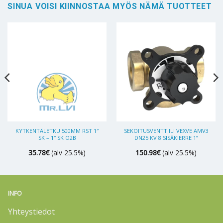
SINUA VOISI KIINNOSTAA MYÖS NÄMÄ TUOTTEET
KYTKENTÄLETKU 500MM RST 1″
SEKOITUSVENTTIILI VEXVE AMV3
SK – 1″ SK O2B
DN25 KV 8 SISÄKIERRE 1”
35.78
€
(alv 25.5%)
150.98
€
(alv 25.5%)
INFO
Yhteystiedot