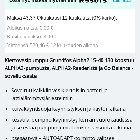
Osta nyt, maksa myöhemmin
Lue lisää
Maksa 43,37 €/kuukausi 12 kuukautta (0% korko).
Aloitusmaksu: 0,00 €
Käsittelymaksu: 3,90 €
Yhteensä 520,46 € 12 kuukauden aikana.
Kiertovesipumppu Grundfos Alpha2 15-40 130 koostuu
ALPHA2-pumpusta, ALPHA2-Readeristä ja Go Balance -
sovelluksesta
Soveltuu kaikkiin vesikiertoisiin patteri ja
lattialämmitysjärjestelmiin
kuivakäyntisuoja käynnistyksen ja käytön aikana
kesätila: pumppu käynnistyy kerran vuorokaudessa
ja se estää pumpun jumiutumisen seisonta-aikoina
itsesäätyvä – AUTOADAPT-toiminto valitsee