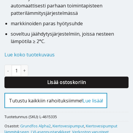
automaattisesti parhaan toimintapisteen
patterilämmitysjärjestelmässä
markkinoiden paras hyötysuhde
soveltuu jäähdytysjärjestelmiin, joissa nesteen
lämpötila ≥ 2°C.
Lue koko tuotekuvaus
Kiertovesipumppu Grundfos Alpha2 15-40 130 määrä
Alternative:
Lisää ostoskoriin
Tutustu kaikkiin rahoituksiimme!
Lue lisää!
Tuotetunnus (SKU):
L-4615335
Osastot:
Grundfos Alpha2
,
Kiertovesipumput
,
Kiertovesipumput
lämmitykseen
,
LVI-asennustarvikkeet
,
Verkoston varusteet