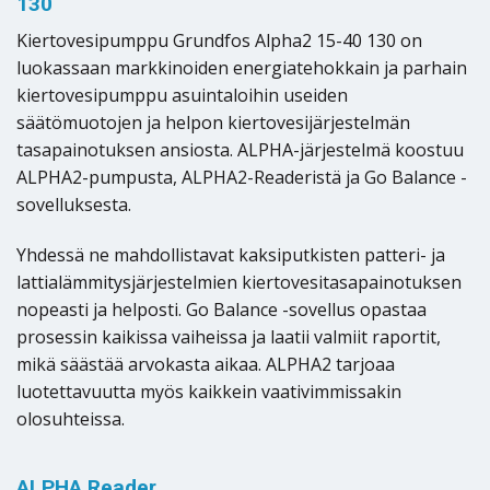
130
Kiertovesipumppu Grundfos Alpha2 15-40 130 on
luokassaan markkinoiden energiatehokkain ja parhain
kiertovesipumppu asuintaloihin useiden
säätömuotojen ja helpon kiertovesijärjestelmän
tasapainotuksen ansiosta. ALPHA-järjestelmä koostuu
ALPHA2-pumpusta, ALPHA2-Readeristä ja Go Balance -
sovelluksesta.
Yhdessä ne mahdollistavat kaksiputkisten patteri- ja
lattialämmitysjärjestelmien kiertovesitasapainotuksen
nopeasti ja helposti. Go Balance -sovellus opastaa
prosessin kaikissa vaiheissa ja laatii valmiit raportit,
mikä säästää arvokasta aikaa. ALPHA2 tarjoaa
luotettavuutta myös kaikkein vaativimmissakin
olosuhteissa.
ALPHA Reader