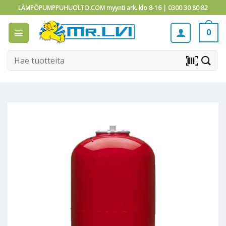
Skip
LÄMPÖPUMPPUHUOLTO.COM myynti ark. klo 8-16 |
0300 30 80 82
to
content
0
Etsi:
barcode_scanner