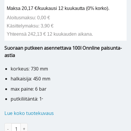
Maksa 20,17 €/kuukausi 12 kuukautta (0% korko).
Aloitusmaksu: 0,00 €
Käsittelymaksu: 3,90 €
Yhteensä 242,13 € 12 kuukauden aikana.
Suoraan putkeen asennettava 100l Onnline paisunta-
astia
korkeus: 730 mm
halkaisija: 450 mm
max paine: 6 bar
putkiliitäntä: 1
”
Lue koko tuotekuvaus
Kalvopaisunta-astia Onnline 100 L määrä
Alternative: