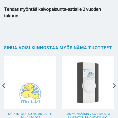
Tehdas myöntää kalvopaisunta-astialle 2 vuoden
takuun.
SINUA VOISI KIINNOSTAA MYÖS NÄMÄ TUOTTEET
KYTKENTÄLETKU 500MM RST 1″
LÄMMÖNSÄÄDIN VEXVE AM20-W
SK – 1″ SK O2B
LANGATON HUONEYKSIKKÖ