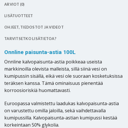
ARVIOT (0)
LISÄTUOTTEET
OHJEET, TIEDOSTOT JA VIDEOT
TARVITSETKO LISÄTIETOA?
Onnline paisunta-astia 100L
Onnline kalvopaisunta-astia poikkeaa useista
markkinoilla olevista malleista, sillä siinä vesi on
kumipussin sisällä, eikä vesi ole suoraan kosketuksissa
teräksen kanssa. Tämä ominaisuus pienentää
korroosioriskiä huomattavasti.
Euroopassa valmistettu laadukas kalvopaisunta-astia
on varustettu omilla jaloilla, sekä vaihdettavalla
kumipussilla. Kalvopaisunta-astian kumipussi kestää
korkeintaan 50% glykolia.