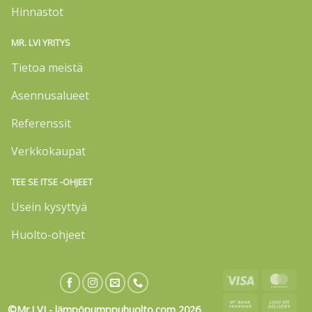
Hinnastot
MR. LVI YRITYS
Tietoa meistä
Asennusalueet
Referenssit
Verkkokaupat
TEE SE ITSE -OHJEET
Usein kysyttyä
Huolto-ohjeet
Visa
Mas
Bank
Cas
©Mr.LVI - lämpöpumppuhuolto.com 2026