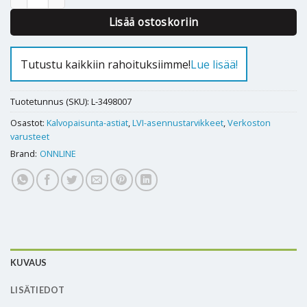
Lisää ostoskoriin
Tutustu kaikkiin rahoituksiimme!
Lue lisää!
Tuotetunnus (SKU):
L-3498007
Osastot:
Kalvopaisunta-astiat
,
LVI-asennustarvikkeet
,
Verkoston
varusteet
Brand:
ONNLINE
KUVAUS
LISÄTIEDOT