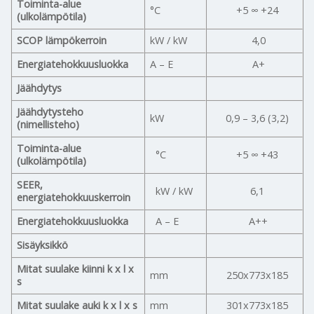
Toiminta-alue
°C
+5 ∞ +24
(ulkolämpötila)
SCOP lämpökerroin
kW / kW
4,0
Energiatehokkuusluokka
A – E
A+
Jäähdytys
Jäähdytysteho
kW
0,9 – 3,6 (3,2)
(nimellisteho)
Toiminta-alue
°C
+5 ∞ +43
(ulkolämpötila)
SEER,
kW / kW
6,1
energiatehokkuuskerroin
Energiatehokkuusluokka
A – E
A++
Sisäyksikkö
Mitat suulake kiinni k x l x
mm
250x773x185
s
Mitat suulake auki k x l x s
mm
301x773x185