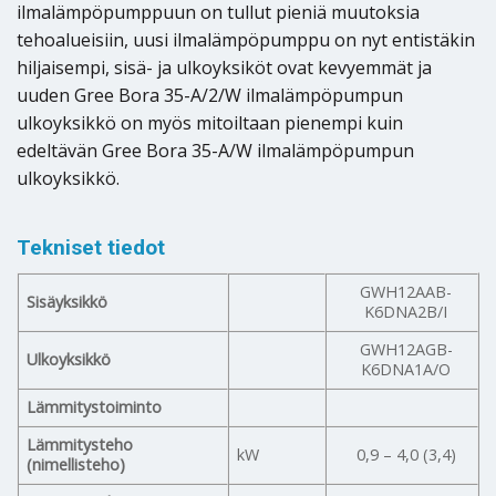
ilmalämpöpumppuun on tullut pieniä muutoksia
tehoalueisiin, uusi ilmalämpöpumppu on nyt entistäkin
hiljaisempi, sisä- ja ulkoyksiköt ovat kevyemmät ja
uuden Gree Bora 35-A/2/W ilmalämpöpumpun
ulkoyksikkö on myös mitoiltaan pienempi kuin
edeltävän Gree Bora 35-A/W ilmalämpöpumpun
ulkoyksikkö.
Tekniset tiedot
GWH12AAB-
Sisäyksikkö
K6DNA2B/I
GWH12AGB-
Ulkoyksikkö
K6DNA1A/O
Lämmitystoiminto
Lämmitysteho
kW
0,9 – 4,0 (3,4)
(nimellisteho)