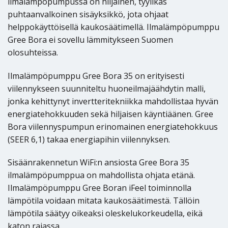
ilmalämpöpumpussa on hiljainen, tyylikäs
puhtaanvalkoinen sisäyksikkö, jota ohjaat
helppokäyttöisellä kaukosäätimellä. Ilmalämpöpumppu
Gree Bora ei sovellu lämmitykseen Suomen
olosuhteissa.
Ilmalämpöpumppu Gree Bora 35 on erityisesti
viilennykseen suunniteltu huoneilmajäähdytin malli,
jonka kehittynyt invertteritekniikka mahdollistaa hyvän
energiatehokkuuden sekä hiljaisen käyntiäänen. Gree
Bora viilennyspumpun erinomainen energiatehokkuus
(SEER 6,1) takaa energiapihin viilennyksen.
Sisäänrakennetun WiFi:n ansiosta Gree Bora 35
ilmalämpöpumppua on mahdollista ohjata etänä.
Ilmalämpöpumppu Gree Boran iFeel toiminnolla
lämpötila voidaan mitata kaukosäätimestä. Tällöin
lämpötila säätyy oikeaksi oleskelukorkeudella, eikä
katon rajassa.