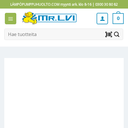
Skip
LÄMPÖPUMPPUHUOLTO.COM myynti ark. klo 8-16 |
0300 30 80 82
to
content
0
Etsi:
barcode_scanner