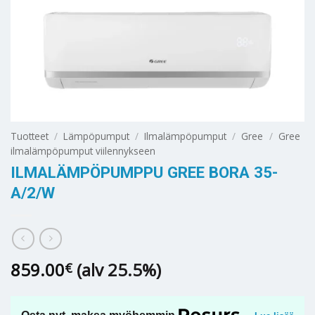
Tuotteet
/
Lämpöpumput
/
Ilmalämpöpumput
/
Gree
/
Gree
ilmalämpöpumput viilennykseen
ILMALÄMPÖPUMPPU GREE BORA 35-
A/2/W
859.00
(alv 25.5%)
€