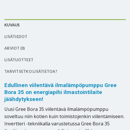
KUVAUS
LISÄTIEDOT
ARVIOT (0)
LISÄTUOTTEET
TARVITSETKO LISÄTIETOA?
Edullinen viilentävä ilmalämpöpumppu Gree
Bora 35 on energiapihi ilmastointilaite
jäähdytykseen!
Uusi Gree Bora 35 viilentävä ilmalämpöpumppu
soveltuu niin kotien kuin toimistojenkin viilentämiseen.
Invertteri -tekniikalla varustetussa Gree Bora 35