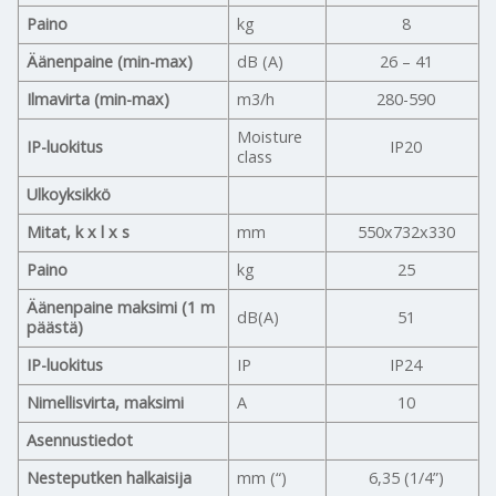
Paino
kg
8
Äänenpaine (min-max)
dB (A)
26 – 41
Ilmavirta (min-max)
m3/h
280-590
Moisture
IP-luokitus
IP20
class
Ulkoyksikkö
Mitat, k x l x s
mm
550x732x330
Paino
kg
25
Äänenpaine maksimi (1 m
dB(A)
51
päästä)
IP-luokitus
IP
IP24
Nimellisvirta, maksimi
A
10
Asennustiedot
Nesteputken halkaisija
mm (“)
6,35 (1/4”)