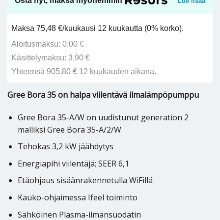
Osta nyt, maksa myöhemmin
Lue lisää
Maksa 75,48 €/kuukausi 12 kuukautta (0% korko).
Aloitusmaksu: 0,00 €
Käsittelymaksu: 3,90 €
Yhteensä 905,80 € 12 kuukauden aikana.
Gree Bora 35 on halpa viilentävä ilmalämpöpumppu
Gree Bora 35-A/W on uudistunut generation 2
malliksi Gree Bora 35-A/2/W
Tehokas 3,2 kW jäähdytys
Energiapihi viilentäjä; SEER 6,1
Etäohjaus sisäänrakennetulla WiFillä
Kauko-ohjaimessa Ifeel toiminto
Sähköinen Plasma-ilmansuodatin