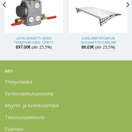
LATAUSPAKETTI VEXVE
ILMALÄMPÖPUMPUN
TERMOVAR DN32 72/80°C
SUOJAKATOS ONNLINE
697.00
€
(alv 25.5%)
86.03
€
(alv 25.5%)
INFO
Yhteystiedot
Verkkolaskutusosoite
Myynti- ja toimitusehdot
Tietosuojaseloste
Evästeet