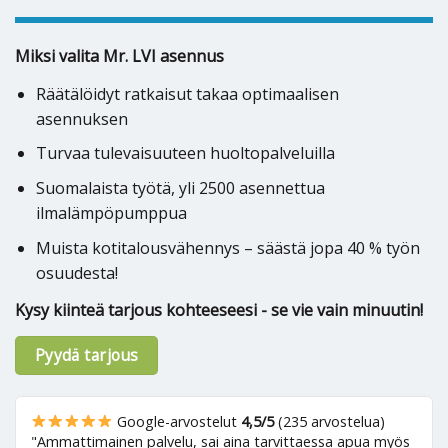
Miksi valita Mr. LVI asennus
Räätälöidyt ratkaisut takaa optimaalisen
asennuksen
Turvaa tulevaisuuteen huoltopalveluilla
Suomalaista työtä, yli 2500 asennettua
ilmalämpöpumppua
Muista kotitalousvähennys – säästä jopa 40 % työn
osuudesta!
Kysy kiinteä tarjous kohteeseesi - se vie vain minuutin!
Pyydä tarjous
Google-arvostelut
4,5/5
(235 arvostelua)
"Ammattimainen palvelu, sai aina tarvittaessa apua myös