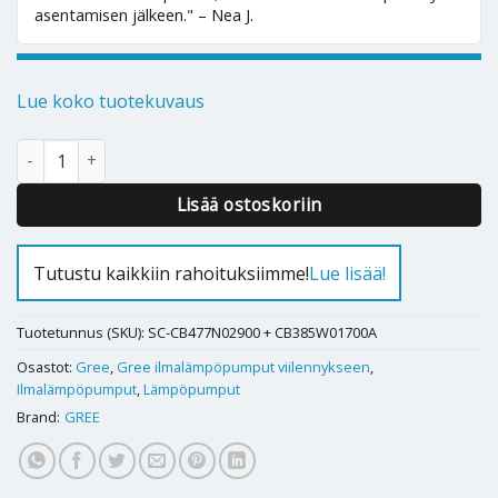
asentamisen jälkeen." – Nea J.
Lue koko tuotekuvaus
Ilmalämpöpumppu Gree Bora 35-A/2/W määrä
Alternative:
Lisää ostoskoriin
Tutustu kaikkiin rahoituksiimme!
Lue lisää!
Tuotetunnus (SKU):
SC-CB477N02900 + CB385W01700A
Osastot:
Gree
,
Gree ilmalämpöpumput viilennykseen
,
Ilmalämpöpumput
,
Lämpöpumput
Brand:
GREE