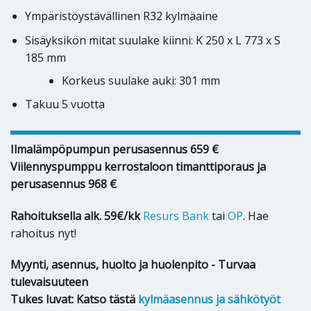
Ympäristöystävällinen R32 kylmäaine
Sisäyksikön mitat suulake kiinni: K 250 x L 773 x S
185 mm
Korkeus suulake auki: 301 mm
Takuu 5 vuotta
Ilmalämpöpumpun perusasennus 659 €
Viilennyspumppu kerrostaloon timanttiporaus ja
perusasennus 968 €
Rahoituksella alk. 59€/kk
Resurs Bank
tai
OP
. Hae
rahoitus nyt!
Myynti, asennus, huolto ja huolenpito - Turvaa
tulevaisuuteen
Tukes luvat: Katso tästä
kylmäasennus ja sähkötyöt