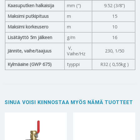
Kaasuputken halkaisija
mm (“)
9.52 (3/8”)
Maksimi putkipituus
m
15
Maksimi korkeusero
m
10
Lisätäyttö 5m jälkeen
g/m
16
V,
Jännite, vaihe/taajuus
230, 1/50
Vaihe/Hz
Kylmäaine (GWP 675)
tyyppi
R32 ( 0,55kg )
SINUA VOISI KIINNOSTAA MYÖS NÄMÄ TUOTTEET