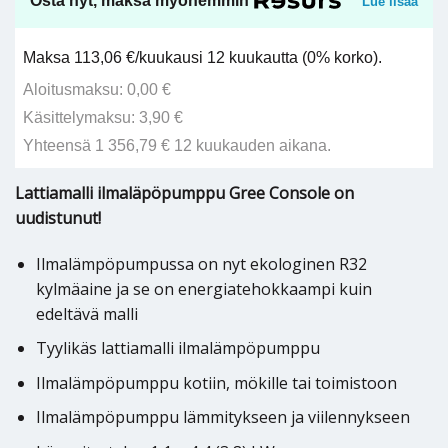
Osta nyt, maksa myöhemmin
Lue lisää
Maksa 113,06 €/kuukausi 12 kuukautta (0% korko).
Aloitusmaksu: 0,00 €
Käsittelymaksu: 3,90 €
Yhteensä 1 356,79 € 12 kuukauden aikana.
Lattiamalli ilmaläpöpumppu Gree Console on
uudistunut!
Ilmalämpöpumpussa on nyt ekologinen R32
kylmäaine ja se on energiatehokkaampi kuin
edeltävä malli
Tyylikäs lattiamalli ilmalämpöpumppu
Ilmalämpöpumppu kotiin, mökille tai toimistoon
Ilmalämpöpumppu lämmitykseen ja viilennykseen