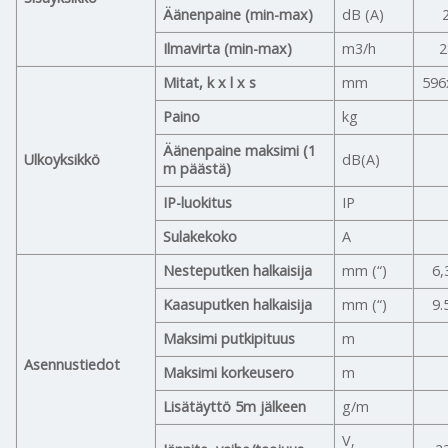
Äänenpaine (min-max)
dB (A)
Ilmavirta (min-max)
m3/h
2
Mitat, k x l x s
mm
596
Paino
kg
Äänenpaine maksimi (1
Ulkoyksikkö
dB(A)
m päästä)
IP-luokitus
IP
Sulakekoko
A
Nesteputken halkaisija
mm (“)
6,
Kaasuputken halkaisija
mm (“)
9.
Maksimi putkipituus
m
Asennustiedot
Maksimi korkeusero
m
Lisätäyttö 5m jälkeen
g/m
V,