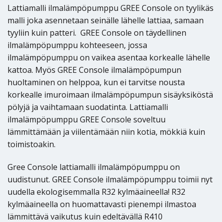
Lattiamalli ilmalämpöpumppu GREE Console on tyylikäs
malli joka asennetaan seinälle lähelle lattiaa, samaan
tyyliin kuin patteri. GREE Console on täydellinen
ilmalämpöpumppu kohteeseen, jossa
ilmalämpöpumppu on vaikea asentaa korkealle lähelle
kattoa. Myös GREE Console ilmalämpöpumpun
huoltaminen on helppoa, kun ei tarvitse nousta
korkealle imuroimaan ilmalämpöpumpun sisäyksiköstä
pölyjä ja vaihtamaan suodatinta. Lattiamalli
ilmalämpöpumppu GREE Console soveltuu
lämmittämään ja viilentämään niin kotia, mökkiä kuin
toimistoakin.
Gree Console lattiamalli ilmalämpöpumppu on
uudistunut. GREE Console ilmalämpöpumppu toimii nyt
uudella ekologisemmalla R32 kylmäaineella! R32
kylmäaineella on huomattavasti pienempi ilmastoa
lämmittävä vaikutus kuin edeltävällä R410