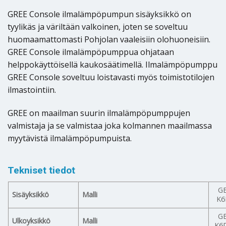
GREE Console ilmalämpöpumpun sisäyksikkö on
tyylikäs ja väriltään valkoinen, joten se soveltuu
huomaamattomasti Pohjolan vaaleisiin olohuoneisiin.
GREE Console ilmalämpöpumppua ohjataan
helppokäyttöisellä kaukosäätimellä. Ilmalämpöpumppu
GREE Console soveltuu loistavasti myös toimistotilojen
ilmastointiin.
GREE on maailman suurin ilmalämpöpumppujen
valmistaja ja se valmistaa joka kolmannen maailmassa
myytävistä ilmalämpöpumpuista.
Tekniset tiedot
G
Sisäyksikkö
Malli
K6
G
Ulkoyksikkö
Malli
K6