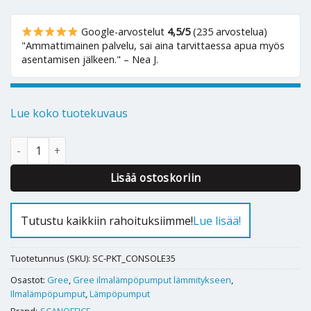
Google-arvostelut
4,5/5
(235 arvostelua)
"Ammattimainen palvelu, sai aina tarvittaessa apua myös
asentamisen jälkeen." – Nea J.
Lue koko tuotekuvaus
Ilmalämpöpumppu GREE Console 35-A/W lattiamalli määrä
Alternative:
Lisää ostoskoriin
Tutustu kaikkiin rahoituksiimme!
Lue lisää!
Tuotetunnus (SKU):
SC-PKT_CONSOLE35
Osastot:
Gree
,
Gree ilmalämpöpumput lämmitykseen
,
Ilmalämpöpumput
,
Lämpöpumput
Brand:
SCANOFFICE