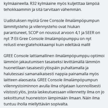
kylmäaineella. R32 kylmäaine myös kuljetttaa lämpöä
tehokkaammin ja sitä tarvitaan vähemmän.
Uudistuksen myötä Gree Console ilmalämpöpumpun
lämmitysteho ja viilennysteho ovat hiukan
parantuneet, SCOP on noussut arvoon 4,1 ja SEER on
nyt 7! Eli Gree Console ilmalämpöpumppu on nyt
reilusti energiatehokkaampi kuin edeltävä malli!
GREE Console lattiamallinen ilmalämpöpumppu optimoi
lämmön jakautumisen tasaiseksi levittämällä lämmön
huonetilaan tasaisesti ylöspäin puhaltamalla ja
halutessasi samanaikaisesti nappia painamalla myös
laitteen alaosasta. GREE Console ilmalämpöpumpun
viilennystoiminnon avulla ilma ohjataan luonnollisesti
viistosti ylös, josta laskeutuessaan viilennetty ilma on jo
sekoittunut huoneiston lämpimään ilmaan. Näin ilma
tuntuu iholla miellyttävän sopivalta.