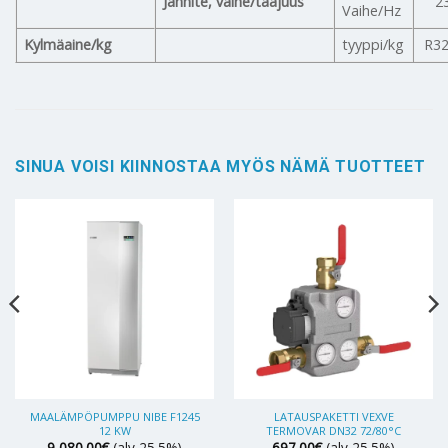
Jännite, vaihe/taajuus
2
Vaihe/Hz
Kylmäaine/kg
tyyppi/kg
R32
SINUA VOISI KIINNOSTAA MYÖS NÄMÄ TUOTTEET
MAALÄMPÖPUMPPU NIBE F1245
LATAUSPAKETTI VEXVE
12 KW
TERMOVAR DN32 72/80°C
9,080.00
€
(alv 25.5%)
697.00
€
(alv 25.5%)