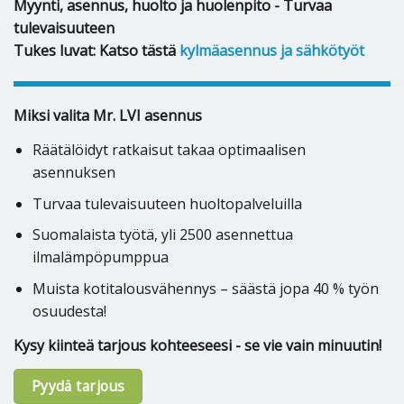
Myynti, asennus, huolto ja huolenpito - Turvaa
tulevaisuuteen
Tukes luvat: Katso tästä
kylmäasennus ja sähkötyöt
Miksi valita Mr. LVI asennus
Räätälöidyt ratkaisut takaa optimaalisen
asennuksen
Turvaa tulevaisuuteen huoltopalveluilla
Suomalaista työtä, yli 2500 asennettua
ilmalämpöpumppua
Muista kotitalousvähennys – säästä jopa 40 % työn
osuudesta!
Kysy kiinteä tarjous kohteeseesi - se vie vain minuutin!
Pyydä tarjous