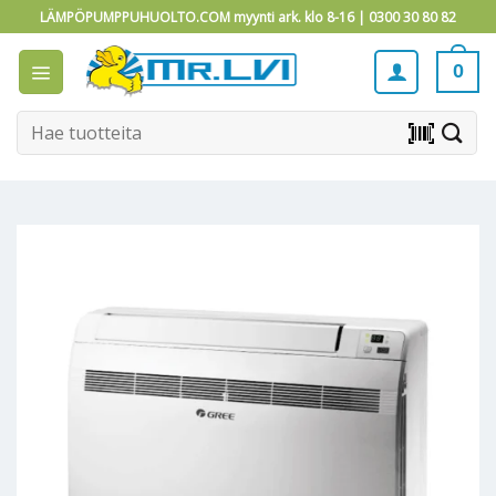
Skip
LÄMPÖPUMPPUHUOLTO.COM myynti ark. klo 8-16 |
0300 30 80 82
to
content
0
Etsi:
barcode_scanner