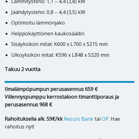
Lämmitysteho: 1,1 – 4,4 (3,8) kW
Jäähdytysteho: 0,8 – 4,4 (3,5) kW
Optimoitu lämmönjako
Helppokäyttöinen kaukosäädin
Sisäyksikön mitat: K600 x L700 x S215 mm
Ulkoyksikön mitat: K596 x L848 x S320 mm
Takuu 2 vuotta
Ilmalämpöpumpun perusasennus 659 €
Viilennyspumppu kerrostaloon timanttiporaus ja
perusasennus 968 €
Rahoituksella alk. 59€/kk
Resurs Bank
tai
OP
. Hae
rahoitus nyt!