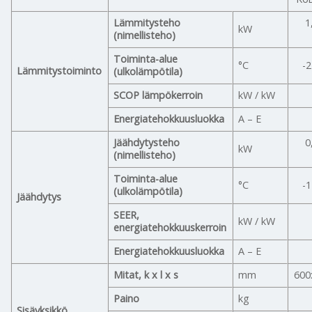
Lämmitysteho
1
kW
(nimellisteho)
Toiminta-alue
°C
-2
Lämmitystoiminto
(ulkolämpötila)
SCOP lämpökerroin
kW / kW
Energiatehokkuusluokka
A – E
Jäähdytysteho
0
kW
(nimellisteho)
Toiminta-alue
°C
-1
(ulkolämpötila)
Jäähdytys
SEER,
kW / kW
energiatehokkuuskerroin
Energiatehokkuusluokka
A – E
Mitat, k x l x s
mm
600
Paino
kg
Sisäyksikkö