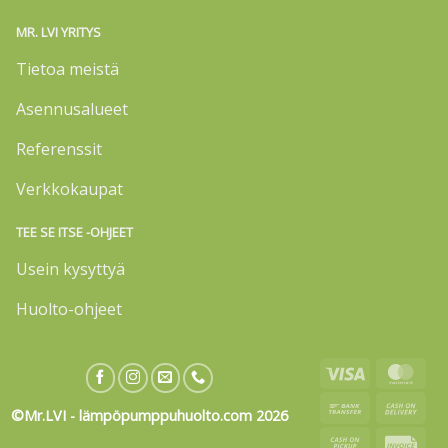
MR. LVI YRITYS
Tietoa meistä
Asennusalueet
Referenssit
Verkkokaupat
TEE SE ITSE -OHJEET
Usein kysyttyä
Huolto-ohjeet
Visa
Mas
Bank
Cas
©Mr.LVI - lämpöpumppuhuolto.com 2026
Transfer
On
Cash
Invo