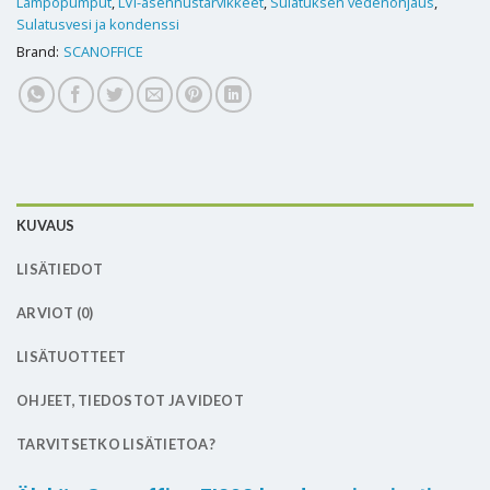
Lämpöpumput
,
LVI-asennustarvikkeet
,
Sulatuksen vedenohjaus
,
Sulatusvesi ja kondenssi
Brand:
SCANOFFICE
KUVAUS
LISÄTIEDOT
ARVIOT (0)
LISÄTUOTTEET
OHJEET, TIEDOSTOT JA VIDEOT
TARVITSETKO LISÄTIETOA?