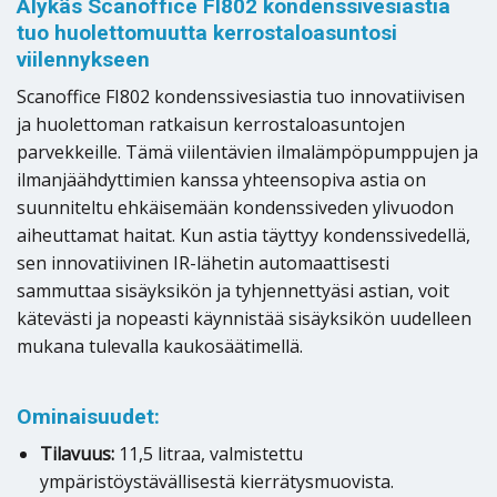
Älykäs Scanoffice FI802 kondenssivesiastia
tuo huolettomuutta kerrostaloasuntosi
viilennykseen
Scanoffice FI802 kondenssivesiastia tuo innovatiivisen
ja huolettoman ratkaisun kerrostaloasuntojen
parvekkeille. Tämä viilentävien ilmalämpöpumppujen ja
ilmanjäähdyttimien kanssa yhteensopiva astia on
suunniteltu ehkäisemään kondenssiveden ylivuodon
aiheuttamat haitat. Kun astia täyttyy kondenssivedellä,
sen innovatiivinen IR-lähetin automaattisesti
sammuttaa sisäyksikön ja tyhjennettyäsi astian, voit
kätevästi ja nopeasti käynnistää sisäyksikön uudelleen
mukana tulevalla kaukosäätimellä.
Ominaisuudet:
Tilavuus:
11,5 litraa, valmistettu
ympäristöystävällisestä kierrätysmuovista.