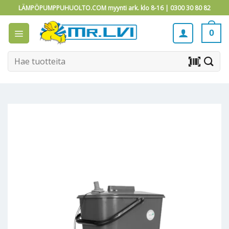
Skip
LÄMPÖPUMPPUHUOLTO.COM myynti ark. klo 8-16 |
0300 30 80 82
to
content
0
Etsi:
barcode_scanner