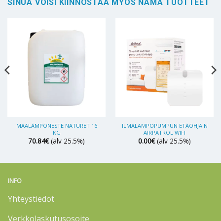
SINUA VOISI KIINNOSTAA MYÖS NÄMÄ TUOTTEET
MAALÄMPÖNESTE NATURET 16
ILMALÄMPÖPUMPUN ETÄOHJAIN
KG
AIRPATROL WIFI
70.84
€
(alv 25.5%)
0.00
€
(alv 25.5%)
INFO
Yhteystiedot
Verkkolaskutusosoite