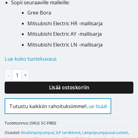
Sopii seuraaville malleille:
Gree Bora
Mitsubishi Electric HR -mallisarja
Mitsubishi Electric AY -mallisarja
Mitsubishi Electric LN -mallisarja
Lue koko tuotekuvaus
Kondenssivesiastia parvekkeelle Scanoffice FI802 määrä
Alternative:
Lisää ostoskoriin
Tutustu kaikkiin rahoituksiimme!
Lue lisää!
Tuotetunnus (SKU):
SC-FI802
Osastot:
Ilmalämpöpumput
,
ILP tarvikkeet
,
Lämpöpumppuvarusteet
,