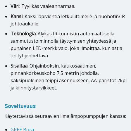
Väri:
Tyylikäs vaaleanharmaa.
Kansi:
Kaksi läpivientiä letkuliittimelle ja huohotin/IR-
johtoaukolle.
Teknologia:
Älykäs IR-tunnistin automaattisella
sammutustoiminnolla täyttymisen yhteydessä ja
punainen LED-merkkivalo, joka ilmoittaa, kun astia
on tyhjennettävä.
Sisältää:
Ohjainboksin, kaukosäätimen,
pinnankorkeuskoho 7,5 metrin johdolla,
kaksipuoleinen teippi asennukseen, AA-paristot 2kpl
ja kiinnitystarvikkeet.
Soveltuvuus
Käytettävissä seuraavien ilmalämpöpumppujen kanssa:
GREE Bora