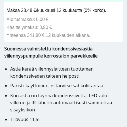
Maksa 28,48 €/kuukausi 12 kuukautta (0% korko).
Aloitusmaksu: 0,00 €
Käsittelymaksu: 3,90 €
Yhteensä 341,80 € 12 kuukauden aikana.
Suomessa valmistettu kondenssivesiastia
viilennyspumpulle kerrostalon parvekkeelle
Astia kerää viilennyslaitteen tuottaman
kondenssiveden talteen helposti
Paristokäyttöinen, ei tarvitse sähköliitäntää
Kun astia on täynnä kondenssivettä, LED valo
vilkkuu ja IR-lähetin automaattisesti sammuttaa
sisäyksikön
Tilavuus 11,5l