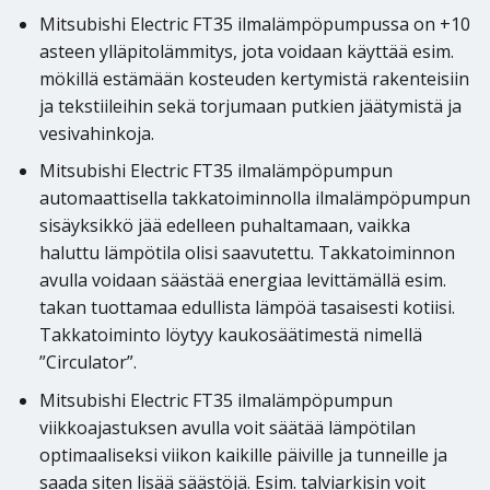
Mitsubishi Electric FT35 ilmalämpöpumpussa on +10
asteen ylläpitolämmitys, jota voidaan käyttää esim.
mökillä estämään kosteuden kertymistä rakenteisiin
ja tekstiileihin sekä torjumaan putkien jäätymistä ja
vesivahinkoja.
Mitsubishi Electric FT35 ilmalämpöpumpun
automaattisella takkatoiminnolla ilmalämpöpumpun
sisäyksikkö jää edelleen puhaltamaan, vaikka
haluttu lämpötila olisi saavutettu. Takkatoiminnon
avulla voidaan säästää energiaa levittämällä esim.
takan tuottamaa edullista lämpöä tasaisesti kotiisi.
Takkatoiminto löytyy kaukosäätimestä nimellä
”Circulator”.
Mitsubishi Electric FT35 ilmalämpöpumpun
viikkoajastuksen avulla voit säätää lämpötilan
optimaaliseksi viikon kaikille päiville ja tunneille ja
saada siten lisää säästöjä. Esim. talviarkisin voit