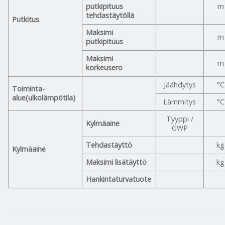
putkipituus
m
tehdastäytöllä
Putkitus
Maksimi
m
putkipituus
Maksimi
m
korkeusero
Jäähdytys
°C
Toiminta-
alue(ulkolämpötila)
Lämmitys
°C
Tyyppi /
Kylmäaine
GWP
Tehdastäyttö
kg
Kylmäaine
Maksimi lisätäyttö
kg
Hankintaturvatuote