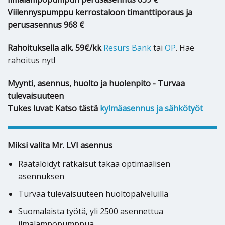
Viilennyspumppu kerrostaloon timanttiporaus ja
perusasennus 968 €
Rahoituksella alk. 59€/kk
Resurs Bank
tai
OP
. Hae
rahoitus nyt!
Myynti, asennus, huolto ja huolenpito - Turvaa
tulevaisuuteen
Tukes luvat: Katso tästä
kylmäasennus ja sähkötyöt
Miksi valita Mr. LVI asennus
Räätälöidyt ratkaisut takaa optimaalisen
asennuksen
Turvaa tulevaisuuteen huoltopalveluilla
Suomalaista työtä, yli 2500 asennettua
ilmalämpöpumppua