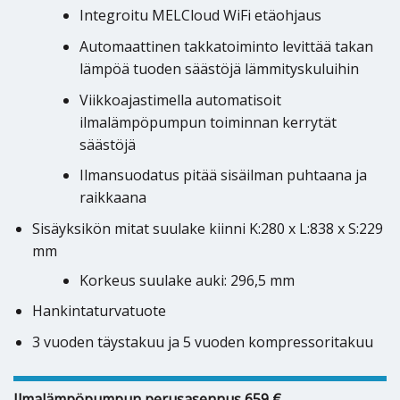
Integroitu MELCloud WiFi etäohjaus
Automaattinen takkatoiminto levittää takan
lämpöä tuoden säästöjä lämmityskuluihin
Viikkoajastimella automatisoit
ilmalämpöpumpun toiminnan kerrytät
säästöjä
Ilmansuodatus pitää sisäilman puhtaana ja
raikkaana
Sisäyksikön mitat suulake kiinni K:280 x L:838 x S:229
mm
Korkeus suulake auki: 296,5 mm
Hankintaturvatuote
3 vuoden täystakuu ja 5 vuoden kompressoritakuu
Ilmalämpöpumpun perusasennus 659 €