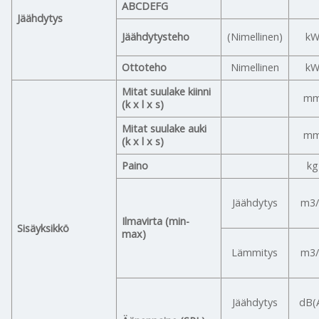
ABCDEFG
Jäähdytys
Jäähdytysteho
(Nimellinen)
k
Ottoteho
Nimellinen
k
Mitat suulake kiinni
m
(k x l x s)
Mitat suulake auki
m
(k x l x s)
Paino
kg
Jäähdytys
m3/
Ilmavirta (min-
Sisäyksikkö
max)
Lämmitys
m3/
Jäähdytys
dB(