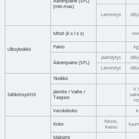
Äänenpaine (SPL)
(min-max)
Lämmitys
dB(
Mitat (k x l x s)
m
Paino
kg
Ulkoyksikkö
Jäähdytys
dB(
Äänenpaine (SPL)
Lämmitys
dB(
Yksikkö
V /
Jännite / Vaihe /
Sähkönsyöttö
vaih
Taajuus
Hz
Varokekoko
A
Neste,
Koko
tuum
Kaasu
Maksimi