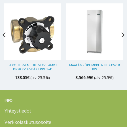
SEKOITUSVENTTIILI VEXVE AMV3
MAALÄMPÖPUMPPU NIBE F1245 8
DN20 KV 4 SISÄKIERRE 3/4”
KW
138.05
€
(alv 25.5%)
8,566.99
€
(alv 25.5%)
INFO
Yhteystiedot
Verkkolaskutusosoite