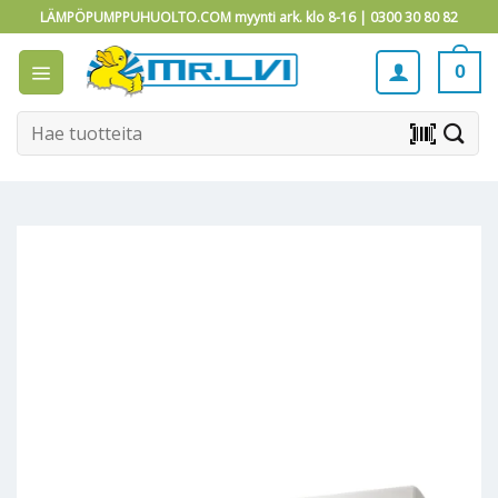
Skip
LÄMPÖPUMPPUHUOLTO.COM myynti ark. klo 8-16 |
0300 30 80 82
to
content
0
Etsi:
barcode_scanner