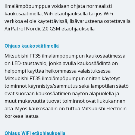
Ilmalämpöpumppua voidaan ohjata normaalisti
kaukosäätimellä, WiFi etäohjauksella tai jos WiFi
verkkoa ei ole käytettävissä, lisävarusteena ostettavalla
AirPatrol Nordic 2.0 GSM etäohjauksella.
Ohjaus kaukosäätimellä
Mitsubishi FT35 ilmalämpöpumpun kaukosäätimessä
on LED-taustavalo, jonka avulla kaukosäädintä on
helpompi käyttää heikommassa valaistuksessa.
Mitsubishi FT35 ilmalämpöpumpun eniten käytetyt
toiminnot käynnistys/sammutus sekä lämpötilan säätö
ovat suoraan kaukosäätimen näytön alapuolella ja
muut mukavuutta tuovat toiminnot ovat liukukannen
alta. Myös kaukosäädin on tuttua Mitsubishi Electricin
korkeaa laatua.
Ohjaus WiFi etäohjauksella