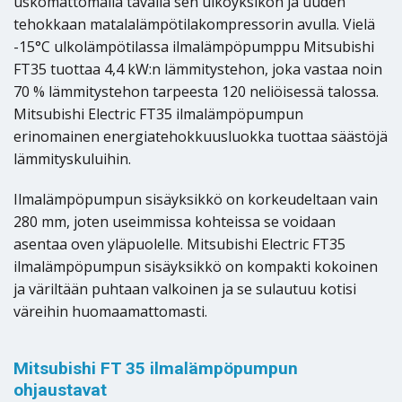
uskomattomalla tavalla sen ulkoyksikön ja uuden
tehokkaan matalalämpötilakompressorin avulla. Vielä
-15°C ulkolämpötilassa ilmalämpöpumppu Mitsubishi
FT35 tuottaa 4,4 kW:n lämmitystehon, joka vastaa noin
70 % lämmitystehon tarpeesta 120 neliöisessä talossa.
Mitsubishi Electric FT35 ilmalämpöpumpun
erinomainen energiatehokkuusluokka tuottaa säästöjä
lämmityskuluihin.
Ilmalämpöpumpun sisäyksikkö on korkeudeltaan vain
280 mm, joten useimmissa kohteissa se voidaan
asentaa oven yläpuolelle. Mitsubishi Electric FT35
ilmalämpöpumpun sisäyksikkö on kompakti kokoinen
ja väriltään puhtaan valkoinen ja se sulautuu kotisi
väreihin huomaamattomasti.
Mitsubishi FT 35 ilmalämpöpumpun
ohjaustavat