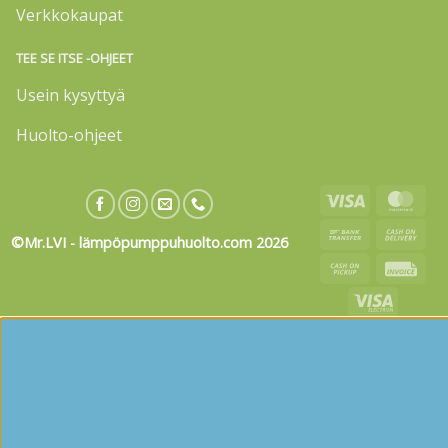
Verkkokaupat
TEE SE ITSE -OHJEET
Usein kysyttyä
Huolto-ohjeet
Visa
Mas
Bank
Cas
©Mr.LVI - lämpöpumppuhuolto.com 2026
Transfer
On
Cash
Invo
Deli
on
Visa
Pickup
Electron