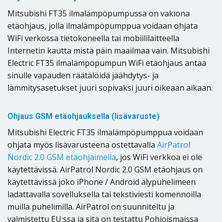
Mitsubishi FT35 ilmalämpöpumpussa on vakiona
etäohjaus, jolla ilmalämpöpumppua voidaan ohjata
WiFi verkossa tietokoneella tai mobiililaitteella
Internetin kautta mistä päin maailmaa vain. Mitsubishi
Electric FT35 ilmalämpöpumpun WiFi etäohjaus antaa
sinulle vapauden räätälöidä jäähdytys- ja
lämmitysasetukset juuri sopivaksi juuri oikeaan aikaan.
Ohjaus GSM etäohjauksella (lisävaruste)
Mitsubishi Electric FT35 ilmalämpöpumppua voidaan
ohjata myös lisävarusteena ostettavalla
AirPatrol
Nordic 2.0 GSM etäohjaimella
, jos WiFi verkkoa ei ole
käytettävissä. AirPatrol Nordic 2.0 GSM etäohjaus on
käytettävissä joko iPhone / Android älypuhelimeen
ladattavalla sovelluksella tai tekstiviesti komennoilla
muilla puhelimilla. AirPatrol on suunniteltu ja
valmistettu EU:ssa ja sitä on testattu Pohjoismaissa