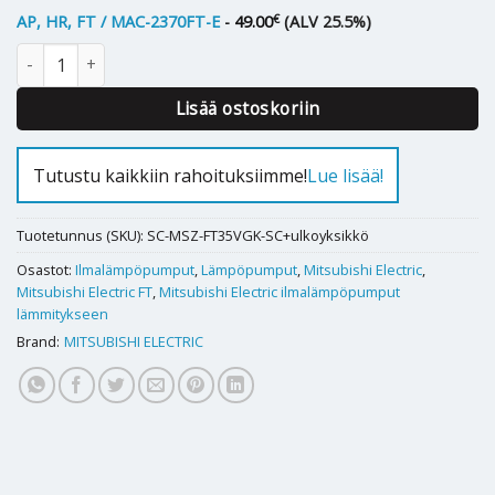
€
AP, HR, FT / MAC-2370FT-E
-
49.00
(ALV 25.5%)
Ilmalämpöpumppu Mitsubishi Electric FT35 määrä
Lisää ostoskoriin
Tutustu kaikkiin rahoituksiimme!
Lue lisää!
Tuotetunnus (SKU):
SC-MSZ-FT35VGK-SC+ulkoyksikkö
Osastot:
Ilmalämpöpumput
,
Lämpöpumput
,
Mitsubishi Electric
,
Mitsubishi Electric FT
,
Mitsubishi Electric ilmalämpöpumput
lämmitykseen
Brand:
MITSUBISHI ELECTRIC