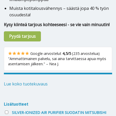
Muista kotitalousvähennys – säästä jopa 40 % työn
osuudesta!
Kysy kiinteä tarjous kohteeseesi - se vie vain minuutin!
Pyydä tarjous
Google-arvostelut
4,5/5
(235 arvostelua)
"Ammattimainen palvelu, sai aina tarvittaessa apua myös
asentamisen jälkeen." – Nea J.
Lue koko tuotekuvaus
Alternative:
Lisätuotteet
SILVER-IONIZED AIR PURIFIER SUODATIN MITSUBISHI