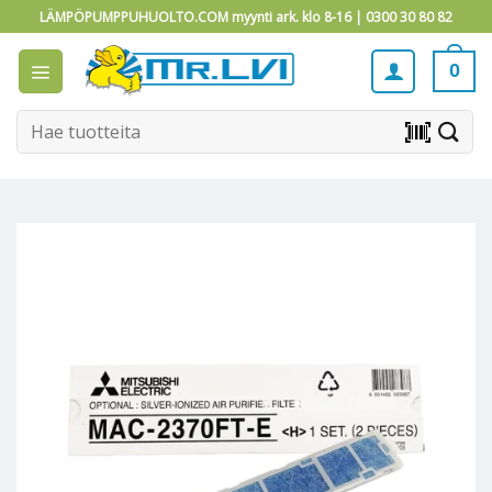
Skip
LÄMPÖPUMPPUHUOLTO.COM myynti ark. klo 8-16 |
0300 30 80 82
to
content
0
Etsi:
barcode_scanner