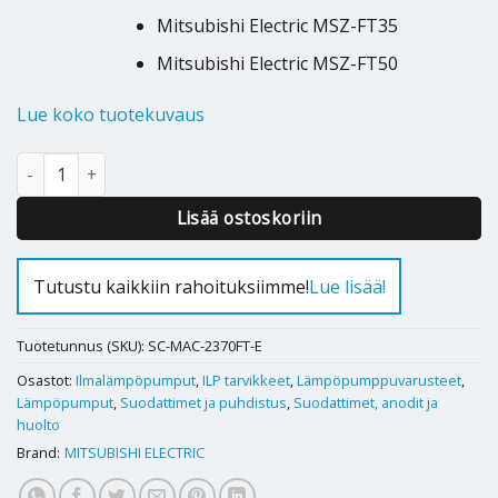
Mitsubishi Electric MSZ-FT35
Mitsubishi Electric MSZ-FT50
Lue koko tuotekuvaus
Silver-ionized air purifier suodatin Mitsubishi AP, HR, FT / MAC-
Alternative:
Lisää ostoskoriin
Tutustu kaikkiin rahoituksiimme!
Lue lisää!
Tuotetunnus (SKU):
SC-MAC-2370FT-E
Osastot:
Ilmalämpöpumput
,
ILP tarvikkeet
,
Lämpöpumppuvarusteet
,
Lämpöpumput
,
Suodattimet ja puhdistus
,
Suodattimet, anodit ja
huolto
Brand:
MITSUBISHI ELECTRIC