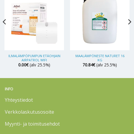
ILMALÄMPÖPUMPUN ETÄOHJAIN
MAALÄMPÖNESTE NATURET 16
AIRPATROL WIFI
KG
0.00
€
(alv 25.5%)
70.84
€
(alv 25.5%)
INFO
Yhteystiedot
Verkkolaskutusosoite
Myynti- ja toimitusehdot