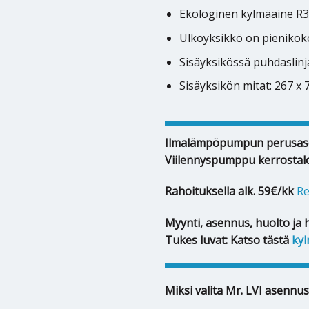
Ekologinen kylmäaine R
Ulkoyksikkö on pienikoko
Sisäyksikössä puhdaslinja
Sisäyksikön mitat: 267 x
Ilmalämpöpumpun perusas
Viilennyspumppu kerrostal
Rahoituksella alk. 59€/kk
Re
Myynti, asennus, huolto ja 
Tukes luvat: Katso tästä
kyl
Miksi valita Mr. LVI asennus