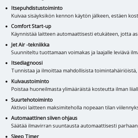
Itsepuhdistustoiminto
Kuivaa sisäyksikön kennon käytön jälkeen, estäen kos
Comfort Start-up
Käynnistää laitteen automaattisesti etukäteen, jotta a
Jet Air -tekniikka
Suunniteltu tuottamaan voimakas ja laajalle leviävä ilma
Itsediagnoosi
Tunnistaa ja ilmoittaa mahdollisista toimintahäiriöistä,
Kuivaustoiminto
Poistaa huoneilmasta ylimääräistä kosteutta ilman liialli
Suurtehotoiminto
Aktivoi laitteen maksimiteholla nopeaan tilan viilenny
Automaattinen siiven ohjaus
Säätää ilmavirran suuntausta automaattisesti parhaan
Sleep Timer