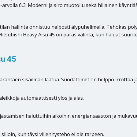
olla 6,3. Moderni ja siro muotoilu sekä hiljainen käyntiään
tilan hallinta onnistuu helposti älypuhelimella. Tehokas pö
Mitsubishi Heavy Aisu 45 on paras valinta, kun haluat suurite
su 45
antaen sisäilman laatua. Suodattimet on helppo irrottaa j
leikköjä automaattisesti ylös ja alas.
jastamisen haluttuihin aikoihin energiansäästön ja mukavu
illoin, kun täysi viilennysteho ei ole tarpeen.