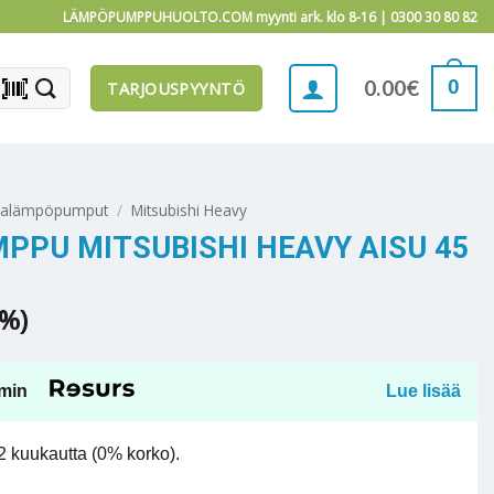
LÄMPÖPUMPPUHUOLTO.COM myynti ark. klo 8-16 |
0300 30 80 82
barcode_scanner
0
0.00
€
TARJOUSPYYNTÖ
malämpöpumput
/
Mitsubishi Heavy
PU MITSUBISHI HEAVY AISU 45
5%)
min
Lue lisää
 kuukautta (0% korko).