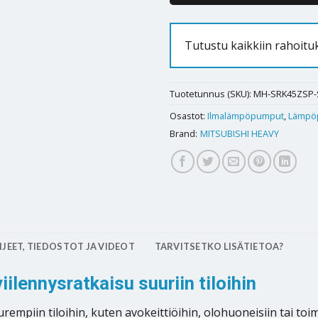
Tutustu kaikkiin rahoitu
Tuotetunnus (SKU):
MH-SRK45ZSP-
Osastot:
Ilmalämpöpumput
,
Lämpö
Brand:
MITSUBISHI HEAVY
JEET, TIEDOSTOT JA VIDEOT
TARVITSETKO LISÄTIETOA?
ilennysratkaisu suuriin tiloihin
empiin tiloihin, kuten avokeittiöihin, olohuoneisiin tai toi