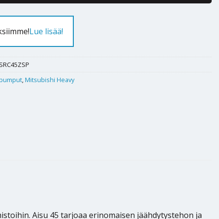
ksiimme!
Lue lisää!
SRC45ZSP
pumput
,
Mitsubishi Heavy
mistoihin. Aisu 45 tarjoaa erinomaisen jäähdytystehon ja