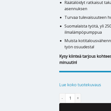
Räätälöidyt ratkaisut ta
asennuksen
Turvaa tulevaisuuteen hu
Suomalaista työtä, yli 2
ilmalämpöpumppua
Muista kotitalousvähenn
työn osuudesta!
Kysy kiinteä tarjous kohtees
minuutin!
Lue koko tuotekuvaus
Ilmalämpöpumppu Mitsubishi H
Alternative: