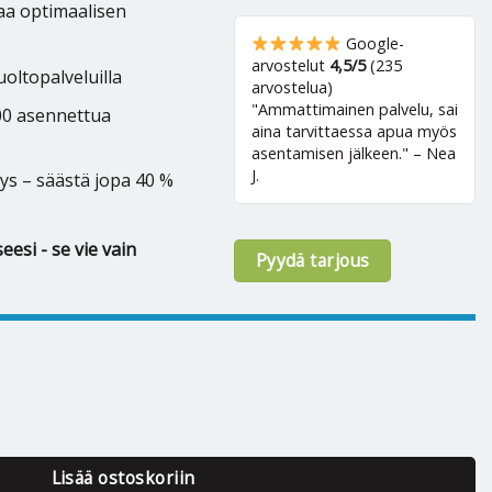
kaa optimaalisen
Google-
arvostelut
4,5/5
(235
oltopalveluilla
arvostelua)
"Ammattimainen palvelu, sai
500 asennettua
aina tarvittaessa apua myös
asentamisen jälkeen." – Nea
J.
ys – säästä jopa 40 %
eesi - se vie vain
Pyydä tarjous
eavy Aisu 45 määrä
Lisää ostoskoriin