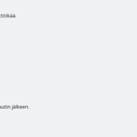
töikää.
utin jälkeen.