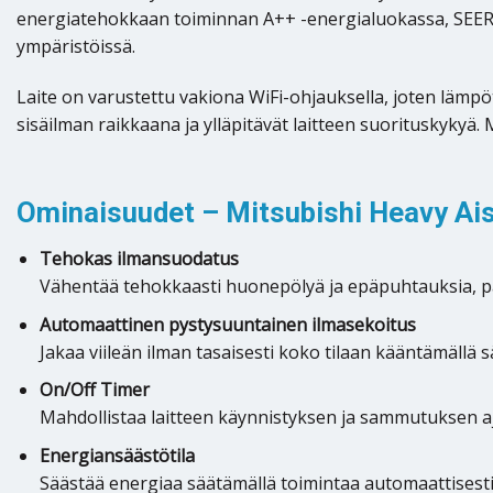
energiatehokkaan toiminnan A++ -energialuokassa, SEER-arv
ympäristöissä.
Laite on varustettu vakiona WiFi-ohjauksella, joten lämpö
sisäilman raikkaana ja ylläpitävät laitteen suorituskykyä. 
Ominaisuudet – Mitsubishi Heavy Ai
Tehokas ilmansuodatus
Vähentää tehokkaasti huonepölyä ja epäpuhtauksia, par
Automaattinen pystysuuntainen ilmasekoitus
Jakaa viileän ilman tasaisesti koko tilaan kääntämällä sä
On/Off Timer
Mahdollistaa laitteen käynnistyksen ja sammutuksen a
Energiansäästötila
Säästää energiaa säätämällä toimintaa automaattisesti s