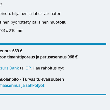
32
inen, hiljainen ja lähes värinätön
inen pyöristetty italiainen muotoilu
 783 x 210 mm
ennus 659 €
oon timanttiporaus ja perusasennus 968 €
surs Bank
tai
OP
. Hae rahoitus nyt!
huolenpito - Turvaa tulevaisuuteen
mäasennus ja sähkötyöt