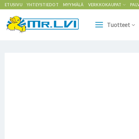
Skip
ETUSIVU
YHTEYSTIEDOT
MYYMÄLÄ
VERKKOKAUPAT
PAL
to
content
Tuotteet