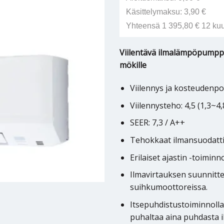
Käsittelymaksu: 3,90 €
Yhteensä 1 395,80 € 12 ku
Viilentävä ilmalämpöpumppu
mökille
Viilennys ja kosteudenpo
Viilennysteho: 4,5 (1,3~4
SEER: 7,3 / A++
Tehokkaat ilmansuodatt
Erilaiset ajastin -toimin
Ilmavirtauksen suunnittel
suihkumoottoreissa.
Itsepuhdistustoiminnolla 
puhaltaa aina puhdasta 