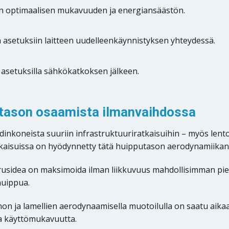
ten optimaalisen mukavuuden ja energiansäästön.
n asetuksiin laitteen uudelleenkäynnistyksen yhteydessä.
ä asetuksilla sähkökatkoksen jälkeen.
utason osaamista ilmanvaihdossa
odinkoneista suuriin infrastruktuuriratkaisuihin – myös lent
kaisuissa on hyödynnetty tätä huipputason aerodynamiikan
idea on maksimoida ilman liikkuvuus mahdollisimman pienel
uippua.
nnon ja lamellien aerodynaamisella muotoilulla on saatu aik
a käyttömukavuutta.