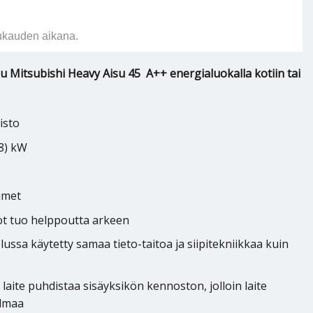
ukauden aikana.
 Mitsubishi Heavy Aisu 45 A++ energialuokalla kotiin tai
isto
,8) kW
imet
not tuo helppoutta arkeen
ussa käytetty samaa tieto-taitoa ja siipitekniikkaa kuin
laite puhdistaa sisäyksikön kennoston, jolloin laite
ilmaa