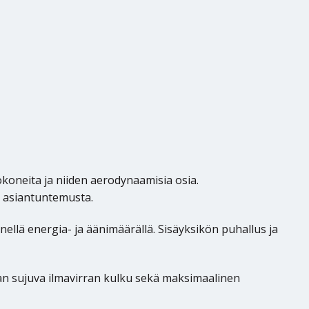
okoneita ja niiden aerodynaamisia osia.
 asiantuntemusta.
lä energia- ja äänimäärällä. Sisäyksikön puhallus ja
aan sujuva ilmavirran kulku sekä maksimaalinen