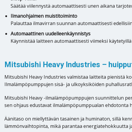
Säätää viilennystä automaattisesti unen aikana tarjo
Ilmanohjaimen muistitoiminto
Palauttaa ilmavirran suunnan automaattisesti edellisii
Automaattinen uudelleenkäynnistys
Käynnistää laitteen automaattisesti viimeksi käytetyill
Mitsubishi Heavy Industries – huipp
Mitsubishi Heavy Industries valmistaa laitteita pienistä k
Ilmalämpöpumppujen sisä- ja ulkoyksiköiden puhallusrat
Mitsubishi Heavy -ilmalämpöpumppujen suunnittelun perus
sen ohjaus edustavat ilmalämpöpumppualan ehdotonta h
Äänitaso on miellyttävän tasainen ja huminaton, sillä ke
lämmönvaihtopinta, mikä parantaa energiatehokkuutta j