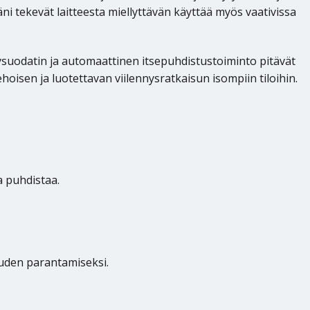
i tekevät laitteesta miellyttävän käyttää myös vaativissa
lysuodatin ja automaattinen itsepuhdistustoiminto pitävät
hoisen ja luotettavan viilennysratkaisun isompiin tiloihin.
a puhdistaa.
uden parantamiseksi.