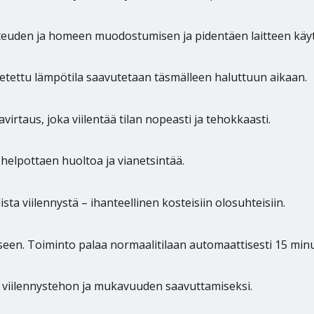
teuden ja homeen muodostumisen ja pidentäen laitteen käyt
setettu lämpötila saavutetaan täsmälleen haluttuun aikaan.
virtaus, joka viilentää tilan nopeasti ja tehokkaasti.
 helpottaen huoltoa ja vianetsintää.
sta viilennystä – ihanteellinen kosteisiin olosuhteisiin.
kseen. Toiminto palaa normaalitilaan automaattisesti 15 minu
 viilennystehon ja mukavuuden saavuttamiseksi.