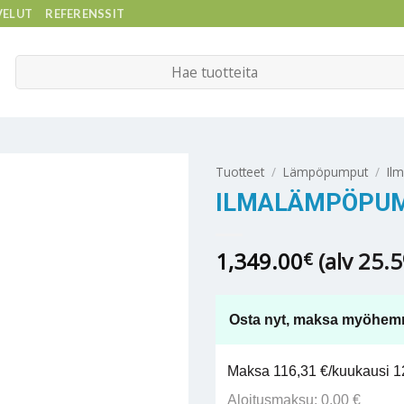
VELUT
REFERENSSIT
Etsi:
Tuotteet
/
Lämpöpumput
/
Il
ILMALÄMPÖPUMP
1,349.00
(alv 25.
€
Osta nyt, maksa myöhem
Maksa 116,31 €/kuukausi 12
Aloitusmaksu: 0,00 €