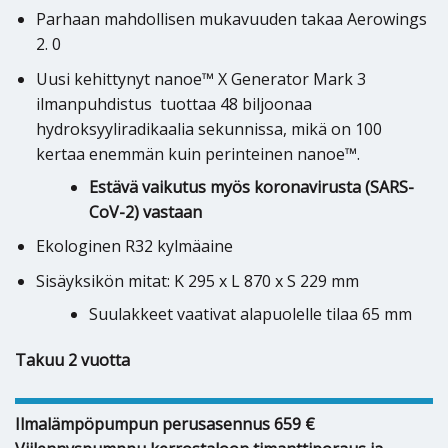
Parhaan mahdollisen mukavuuden takaa Aerowings
2. 0
Uusi kehittynyt nanoe™ X Generator Mark 3
ilmanpuhdistus tuottaa 48 biljoonaa
hydroksyyliradikaalia sekunnissa, mikä on 100
kertaa enemmän kuin perinteinen nanoe™.
Estävä vaikutus myös koronavirusta (SARS-
CoV-2) vastaan
Ekologinen R32 kylmäaine
Sisäyksikön mitat: K 295 x L 870 x S 229 mm
Suulakkeet vaativat alapuolelle tilaa 65 mm
Takuu 2 vuotta
Ilmalämpöpumpun perusasennus 659 €