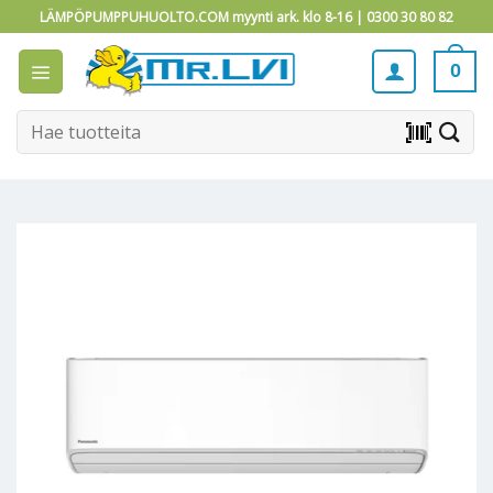
Skip
LÄMPÖPUMPPUHUOLTO.COM myynti ark. klo 8-16 |
0300 30 80 82
to
content
0
Etsi:
barcode_scanner