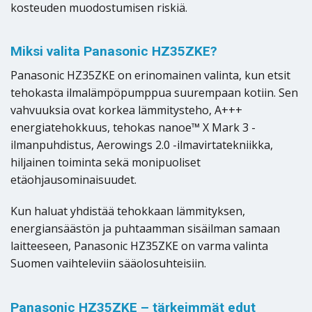
kosteuden muodostumisen riskiä.
Miksi valita Panasonic HZ35ZKE?
Panasonic HZ35ZKE on erinomainen valinta, kun etsit
tehokasta ilmalämpöpumppua suurempaan kotiin. Sen
vahvuuksia ovat korkea lämmitysteho, A+++
energiatehokkuus, tehokas nanoe™ X Mark 3 -
ilmanpuhdistus, Aerowings 2.0 -ilmavirtatekniikka,
hiljainen toiminta sekä monipuoliset
etäohjausominaisuudet.
Kun haluat yhdistää tehokkaan lämmityksen,
energiansäästön ja puhtaamman sisäilman samaan
laitteeseen, Panasonic HZ35ZKE on varma valinta
Suomen vaihteleviin sääolosuhteisiin.
Panasonic HZ35ZKE – tärkeimmät edut