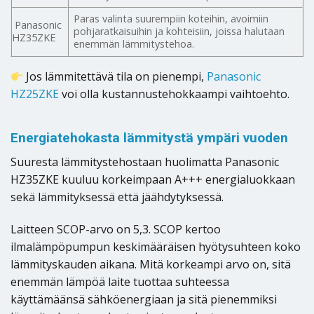
Paras valinta suurempiin koteihin, avoimiin
Panasonic
pohjaratkaisuihin ja kohteisiin, joissa halutaan
HZ35ZKE
enemmän lämmitystehoa.
Jos lämmitettävä tila on pienempi,
Panasonic
HZ25ZKE
voi olla kustannustehokkaampi vaihtoehto.
Energiatehokasta lämmitystä ympäri vuoden
Suuresta lämmitystehostaan huolimatta Panasonic
HZ35ZKE kuuluu korkeimpaan A+++ energialuokkaan
sekä lämmityksessä että jäähdytyksessä.
Laitteen SCOP-arvo on 5,3. SCOP kertoo
ilmalämpöpumpun keskimääräisen hyötysuhteen koko
lämmityskauden aikana. Mitä korkeampi arvo on, sitä
enemmän lämpöä laite tuottaa suhteessa
käyttämäänsä sähköenergiaan ja sitä pienemmiksi