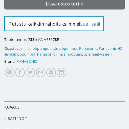
Lisää ostoskoriin
Tutustu kaikkiin rahoituksiimme!
Lue lisää!
Tuotetunnus (SKU):
KA-HZ35ZKE
Osastot:
Ilmalämpöpumput
,
Lämpöpumput
,
Panasonic
,
Panasonic HZ
ilmalämpöpumput
,
Panasonic ilmalämpöpumput lämmitykseen
Brand:
PANASONIC
KUVAUS
LISÄTIEDOT