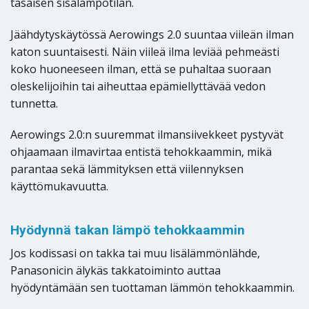
tasaisen sisälämpötilan.
Jäähdytyskäytössä Aerowings 2.0 suuntaa viileän ilman
katon suuntaisesti. Näin viileä ilma leviää pehmeästi
koko huoneeseen ilman, että se puhaltaa suoraan
oleskelijoihin tai aiheuttaa epämiellyttävää vedon
tunnetta.
Aerowings 2.0:n suuremmat ilmansiivekkeet pystyvät
ohjaamaan ilmavirtaa entistä tehokkaammin, mikä
parantaa sekä lämmityksen että viilennyksen
käyttömukavuutta.
Hyödynnä takan lämpö tehokkaammin
Jos kodissasi on takka tai muu lisälämmönlähde,
Panasonicin älykäs takkatoiminto auttaa
hyödyntämään sen tuottaman lämmön tehokkaammin.