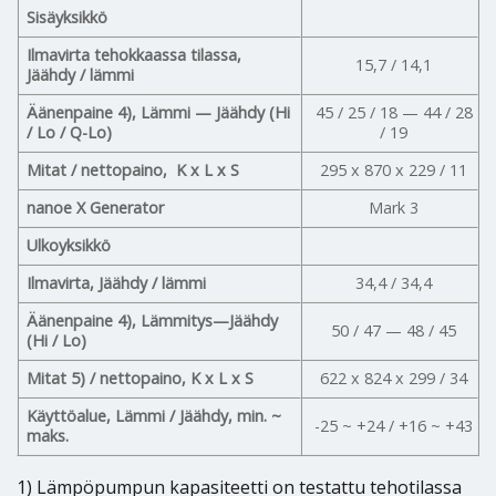
Sisäyksikkö
Ilmavirta tehokkaassa tilassa,
15,7 / 14,1
Jäähdy / lämmi
Äänenpaine 4), Lämmi — Jäähdy (Hi
45 / 25 / 18 — 44 / 28
/ Lo / Q-Lo)
/ 19
Mitat / nettopaino, K x L x S
295 x 870 x 229 / 11
nanoe X Generator
Mark 3
Ulkoyksikkö
Ilmavirta, Jäähdy / lämmi
34,4 / 34,4
Äänenpaine 4), Lämmitys—Jäähdy
50 / 47 — 48 / 45
(Hi / Lo)
Mitat 5) / nettopaino, K x L x S
622 x 824 x 299 / 34
Käyttöalue, Lämmi / Jäähdy, min. ~
-25 ~ +24 / +16 ~ +43
maks.
1) Lämpöpumpun kapasiteetti on testattu tehotilassa