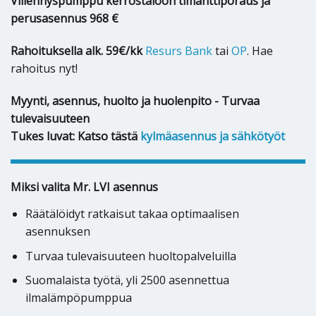
Viilennyspumppu kerrostaloon timanttiporaus ja
perusasennus 968 €
Rahoituksella alk. 59€/kk
Resurs Bank
tai
OP
. Hae
rahoitus nyt!
Myynti, asennus, huolto ja huolenpito - Turvaa
tulevaisuuteen
Tukes luvat: Katso tästä
kylmäasennus ja sähkötyöt
Miksi valita Mr. LVI asennus
Räätälöidyt ratkaisut takaa optimaalisen
asennuksen
Turvaa tulevaisuuteen huoltopalveluilla
Suomalaista työtä, yli 2500 asennettua
ilmalämpöpumppua