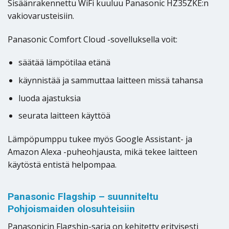
Sisäänrakennettu WiFi kuuluu Panasonic HZ35ZKE:n
vakiovarusteisiin.
Panasonic Comfort Cloud -sovelluksella voit:
säätää lämpötilaa etänä
käynnistää ja sammuttaa laitteen missä tahansa
luoda ajastuksia
seurata laitteen käyttöä
Lämpöpumppu tukee myös Google Assistant- ja
Amazon Alexa -puheohjausta, mikä tekee laitteen
käytöstä entistä helpompaa.
Panasonic Flagship – suunniteltu
Pohjoismaiden olosuhteisiin
Panasonicin Flagship-sarja on kehitetty erityisesti