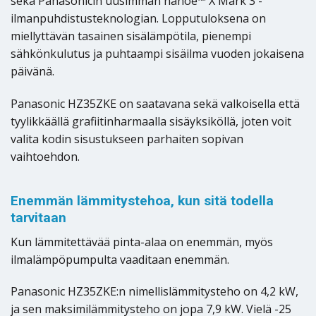
sekä Panasonicin uusimman nanoe™ X Mark 3 -
ilmanpuhdistusteknologian. Lopputuloksena on
miellyttävän tasainen sisälämpötila, pienempi
sähkönkulutus ja puhtaampi sisäilma vuoden jokaisena
päivänä.
Panasonic HZ35ZKE on saatavana sekä valkoisella että
tyylikkäällä grafiitinharmaalla sisäyksiköllä, joten voit
valita kodin sisustukseen parhaiten sopivan
vaihtoehdon.
Enemmän lämmitystehoa, kun sitä todella
tarvitaan
Kun lämmitettävää pinta-alaa on enemmän, myös
ilmalämpöpumpulta vaaditaan enemmän.
Panasonic HZ35ZKE:n nimellislämmitysteho on 4,2 kW,
ja sen maksimilämmitysteho on jopa 7,9 kW. Vielä -25