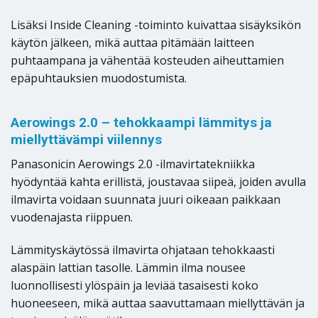
Lisäksi Inside Cleaning -toiminto kuivattaa sisäyksikön
käytön jälkeen, mikä auttaa pitämään laitteen
puhtaampana ja vähentää kosteuden aiheuttamien
epäpuhtauksien muodostumista.
Aerowings 2.0 – tehokkaampi lämmitys ja
miellyttävämpi viilennys
Panasonicin Aerowings 2.0 -ilmavirtatekniikka
hyödyntää kahta erillistä, joustavaa siipeä, joiden avulla
ilmavirta voidaan suunnata juuri oikeaan paikkaan
vuodenajasta riippuen.
Lämmityskäytössä ilmavirta ohjataan tehokkaasti
alaspäin lattian tasolle. Lämmin ilma nousee
luonnollisesti ylöspäin ja leviää tasaisesti koko
huoneeseen, mikä auttaa saavuttamaan miellyttävän ja