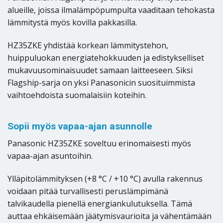
alueille, joissa ilmalämpöpumpulta vaaditaan tehokasta
lämmitystä myös kovilla pakkasilla.
HZ35ZKE yhdistää korkean lämmitystehon,
huippuluokan energiatehokkuuden ja edistykselliset
mukavuusominaisuudet samaan laitteeseen. Siksi
Flagship-sarja on yksi Panasonicin suosituimmista
vaihtoehdoista suomalaisiin koteihin.
Sopii myös vapaa-ajan asunnolle
Panasonic HZ35ZKE soveltuu erinomaisesti myös
vapaa-ajan asuntoihin.
Ylläpitolämmityksen (+8 °C / +10 °C) avulla rakennus
voidaan pitää turvallisesti peruslämpimänä
talvikaudella pienellä energiankulutuksella. Tämä
auttaa ehkäisemään jäätymisvaurioita ja vähentämään