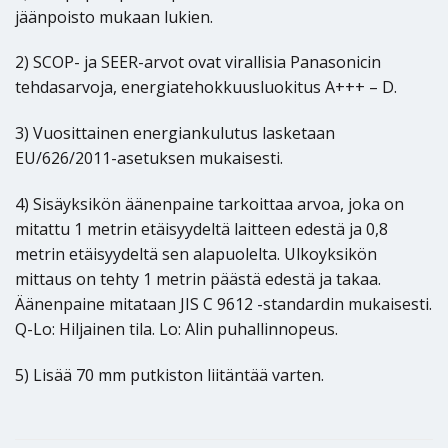
jäänpoisto mukaan lukien.
2) SCOP- ja SEER-arvot ovat virallisia Panasonicin
tehdasarvoja, energiatehokkuusluokitus A+++ – D.
3) Vuosittainen energiankulutus lasketaan
EU/626/2011-asetuksen mukaisesti.
4) Sisäyksikön äänenpaine tarkoittaa arvoa, joka on
mitattu 1 metrin etäisyydeltä laitteen edestä ja 0,8
metrin etäisyydeltä sen alapuolelta. Ulkoyksikön
mittaus on tehty 1 metrin päästä edestä ja takaa.
Äänenpaine mitataan JIS C 9612 -standardin mukaisesti.
Q-Lo: Hiljainen tila. Lo: Alin puhallinnopeus.
5) Lisää 70 mm putkiston liitäntää varten.