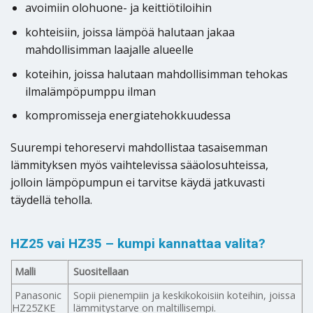
avoimiin olohuone- ja keittiötiloihin
kohteisiin, joissa lämpöä halutaan jakaa
mahdollisimman laajalle alueelle
koteihin, joissa halutaan mahdollisimman tehokas
ilmalämpöpumppu ilman
kompromisseja energiatehokkuudessa
Suurempi tehoreservi mahdollistaa tasaisemman
lämmityksen myös vaihtelevissa sääolosuhteissa,
jolloin lämpöpumpun ei tarvitse käydä jatkuvasti
täydellä teholla.
HZ25 vai HZ35 – kumpi kannattaa valita?
Malli
Suositellaan
Panasonic
Sopii pienempiin ja keskikokoisiin koteihin, joissa
HZ25ZKE
lämmitystarve on maltillisempi.