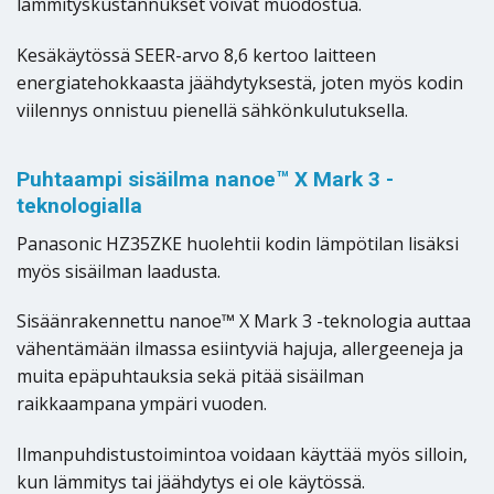
lämmityskustannukset voivat muodostua.
Kesäkäytössä SEER-arvo 8,6 kertoo laitteen
energiatehokkaasta jäähdytyksestä, joten myös kodin
viilennys onnistuu pienellä sähkönkulutuksella.
Puhtaampi sisäilma nanoe™ X Mark 3 -
teknologialla
Panasonic HZ35ZKE huolehtii kodin lämpötilan lisäksi
myös sisäilman laadusta.
Sisäänrakennettu nanoe™ X Mark 3 -teknologia auttaa
vähentämään ilmassa esiintyviä hajuja, allergeeneja ja
muita epäpuhtauksia sekä pitää sisäilman
raikkaampana ympäri vuoden.
Ilmanpuhdistustoimintoa voidaan käyttää myös silloin,
kun lämmitys tai jäähdytys ei ole käytössä.