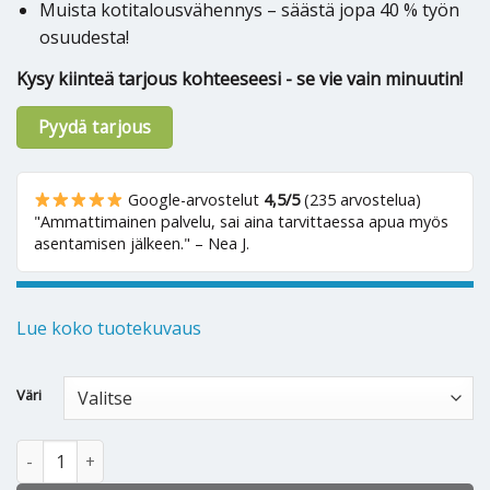
Muista kotitalousvähennys – säästä jopa 40 % työn
osuudesta!
Kysy kiinteä tarjous kohteeseesi - se vie vain minuutin!
Pyydä tarjous
Google-arvostelut
4,5/5
(235 arvostelua)
"Ammattimainen palvelu, sai aina tarvittaessa apua myös
asentamisen jälkeen." – Nea J.
Lue koko tuotekuvaus
Alternative:
Väri
Ilmalämpöpumppu Panasonic HZ35ZKE määrä