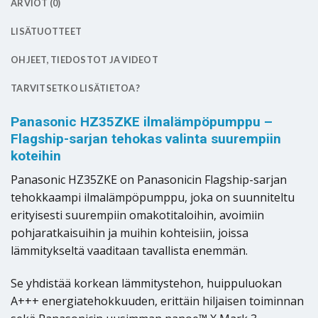
ARVIOT (0)
LISÄTUOTTEET
OHJEET, TIEDOSTOT JA VIDEOT
TARVITSETKO LISÄTIETOA?
Panasonic HZ35ZKE ilmalämpöpumppu –
Flagship-sarjan tehokas valinta suurempiin
koteihin
Panasonic HZ35ZKE on Panasonicin Flagship-sarjan
tehokkaampi ilmalämpöpumppu, joka on suunniteltu
erityisesti suurempiin omakotitaloihin, avoimiin
pohjaratkaisuihin ja muihin kohteisiin, joissa
lämmitykseltä vaaditaan tavallista enemmän.
Se yhdistää korkean lämmitystehon, huippuluokan
A+++ energiatehokkuuden, erittäin hiljaisen toiminnan