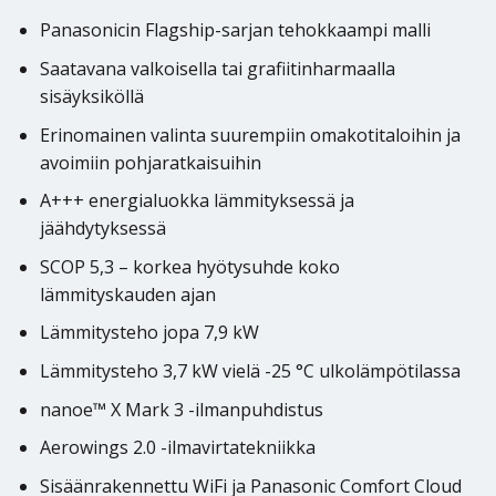
Panasonicin Flagship-sarjan tehokkaampi malli
Saatavana valkoisella tai grafiitinharmaalla
sisäyksiköllä
Erinomainen valinta suurempiin omakotitaloihin ja
avoimiin pohjaratkaisuihin
A+++ energialuokka lämmityksessä ja
jäähdytyksessä
SCOP 5,3 – korkea hyötysuhde koko
lämmityskauden ajan
Lämmitysteho jopa 7,9 kW
Lämmitysteho 3,7 kW vielä -25 °C ulkolämpötilassa
nanoe™ X Mark 3 -ilmanpuhdistus
Aerowings 2.0 -ilmavirtatekniikka
Sisäänrakennettu WiFi ja Panasonic Comfort Cloud