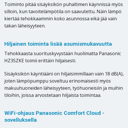
Toiminto pitää sisäyksikön puhaltimen käynnissä myös
silloin, kun tavoitelämpötila on saavutettu. Näin lämpö
kiertää tehokkaammin koko asunnossa eikä jää vain
takan läheisyyteen.
Hiljainen toiminta lisää asumismukavuutta
Tehokkaasta suorituskyvystään huolimatta Panasonic
HZ35ZKE toimii erittäin hiljaisesti.
Sisäyksikön käyntiääni on hiljaisimmillaan vain 18 dB(A),
joten lämpöpumppu soveltuu erinomaisesti myös
makuuhuoneiden läheisyyteen, työhuoneisiin ja muihin
tiloihin, joissa arvostetaan hiljaista toimintaa.
WiFi-ohjaus Panasonic Comfort Cloud -
sovelluksella