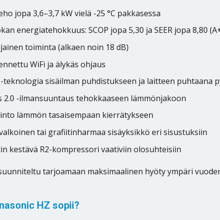
eho jopa 3,6–3,7 kW vielä -25 °C pakkasessa
kan energiatehokkuus: SCOP jopa 5,30 ja SEER jopa 8,80 (A
iljainen toiminta (alkaen noin 18 dB)
ennettu WiFi ja älykäs ohjaus
-teknologia sisäilman puhdistukseen ja laitteen puhtaana 
 2.0 -ilmansuuntaus tehokkaaseen lämmönjakoon
into lämmön tasaisempaan kierrätykseen
 valkoinen tai grafiitinharmaa sisäyksikkö eri sisustuksiin
in kestävä R2-kompressori vaativiin olosuhteisiin
suunniteltu tarjoamaan maksimaalinen hyöty ympäri vuoden –
nasonic HZ sopii?