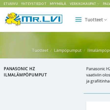
Skip
ETUSIVU
YHTEYSTIEDOT
MYYMÄLÄ
VERKKOKAUPAT
PAL
to
content
Tuotteet
Tuotteet
/
Lämpöpumput
/
Ilmalämpö
PANASONIC HZ
Panasonic HZ
ILMALÄMPÖPUMPUT
vaativiin ol
ja grafiitin