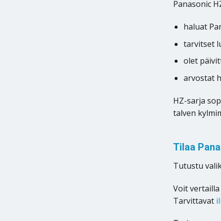
Panasonic HZ
haluat Pa
tarvitset 
olet päiv
arvostat h
HZ-sarja sopi
talven kylmi
Tilaa Pan
Tutustu valik
Voit vertaill
Tarvittavat
i