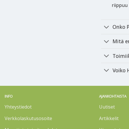
riippuu
Onko 
Mitä e
Toimii
Voiko
INFO
AJANKOHTAISTA
Yhteystiedot
Uutiset
Verkkolaskutusosoite
Artikkelit