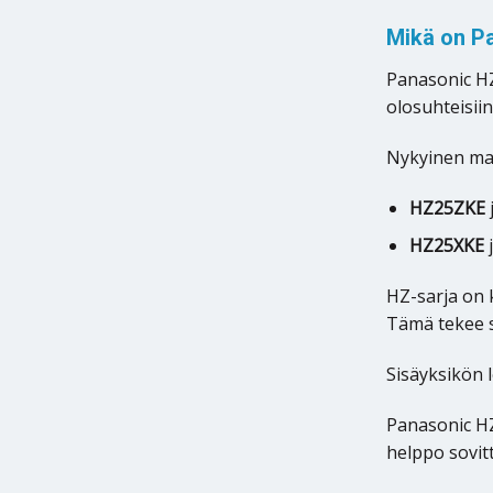
Mikä on P
Panasonic HZ
olosuhteisii
Nykyinen mall
HZ25ZKE
HZ25XKE
HZ-sarja on 
Tämä tekee s
Sisäyksikön 
Panasonic HZ 
helppo sovitt