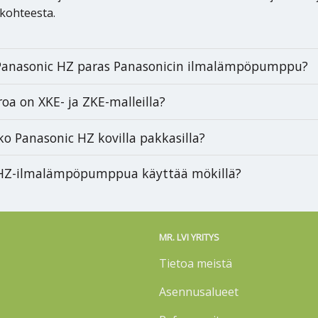
 kohteesta.
Panasonic HZ paras Panasonicin ilmalämpöpumppu?
roa on XKE- ja ZKE-malleilla?
ko Panasonic HZ kovilla pakkasilla?
 HZ-ilmalämpöpumppua käyttää mökillä?
MR. LVI YRITYS
Tietoa meistä
Asennusalueet