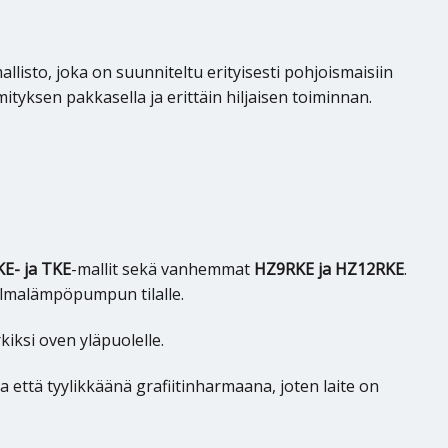
isto, joka on suunniteltu erityisesti pohjoismaisiin
yksen pakkasella ja erittäin hiljaisen toiminnan.
KE- ja TKE
-mallit sekä vanhemmat
HZ9RKE ja HZ12RKE
.
ilmalämpöpumpun tilalle.
iksi oven yläpuolelle.
a että tyylikkäänä grafiitinharmaana, joten laite on