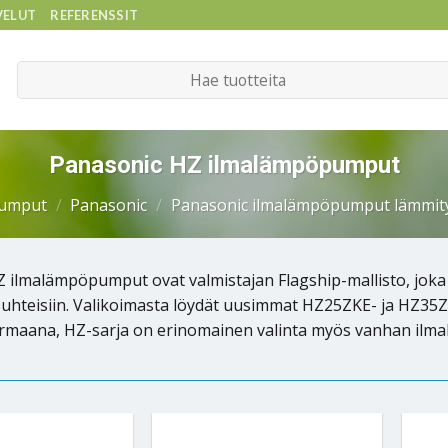
VELUT
REFERENSSIT
Etsi:
Panasonic HZ ilmalämpöpumput
pumput
/
Panasonic
/
Panasonic ilmalämpöpumput lämmit
 ilmalämpöpumput ovat valmistajan Flagship-mallisto, joka 
osuhteisiin. Valikoimasta löydät uusimmat HZ25ZKE- ja HZ35Z
harmaana, HZ-sarja on erinomainen valinta myös vanhan ilm