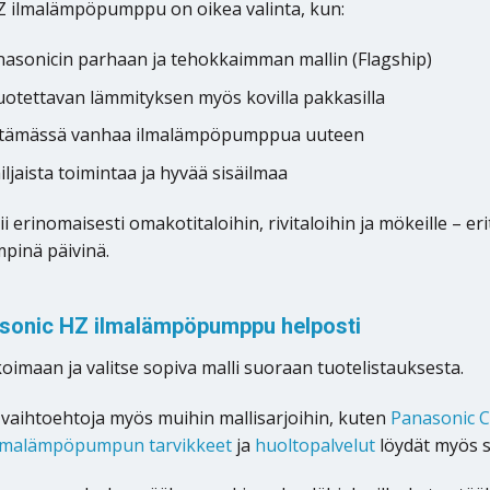
 ilmalämpöpumppu on oikea valinta, kun:
nasonicin parhaan ja tehokkaimman mallin (Flagship)
luotettavan lämmityksen myös kovilla pakkasilla
ittämässä vanhaa ilmalämpöpumppua uuteen
iljaista toimintaa ja hyvää sisäilmaa
i erinomaisesti omakotitaloihin, rivitaloihin ja mökeille – er
mpinä päivinä.
asonic HZ ilmalämpöpumppu helposti
oimaan ja valitse sopiva malli suoraan tuotelistauksesta.
a vaihtoehtoja myös muihin mallisarjoihin, kuten
Panasonic 
lmalämpöpumpun tarvikkeet
ja
huoltopalvelut
löydät myös s