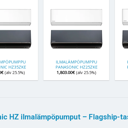
+
+
ÄMPÖPUMPPU
ILMALÄMPÖPUMPPU
NIC HZ35ZKE
PANASONIC HZ25ZKE
0
€
(alv 25.5%)
1,803.00
€
(alv 25.5%)
ic HZ ilmalämpöpumput – Flagship-ta