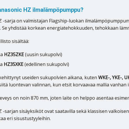
anasonic HZ ilmalämpöpumppu?
 -sarja on valmistajan Flagship-luokan ilmalämpöpumppumall
n. Se yhdistää korkean energiatehokkuuden, tehokkaan lämmit
isto sisältää:
ja
HZ35ZKE
(uusin sukupolvi)
ja
HZ35XKE
(edellinen sukupolvi)
kehittynyt useiden sukupolvien aikana, kuten
WKE-, YKE-, U
iitä luontevan valinnan, kun etsit korvaavaa mallia vanhan 
leveys on noin 870 mm, joten laite on helppo asentaa esimerk
-sarjan sisäyksiköt ovat saatavilla sekä klassisen valkoisen
aa eri sisustustyyleihin.