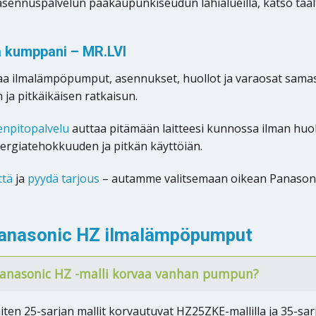
ennuspalvelun pääkaupunkiseudun lähialueilla, katso tää
a kumppani – MR.LVI
aa ilmalämpöpumput, asennukset, huollot ja varaosat sama
 ja pitkäikäisen ratkaisun.
enpitopalvelu
auttaa pitämään laitteesi kunnossa ilman huo
ergiatehokkuuden ja pitkän käyttöiän.
ttä
ja
pyydä tarjous
– autamme valitsemaan oikean Panasoni
anasonic HZ ilmalämpöpumput
anasonic HZ -malli korvaa vanhan pumpun?
en 25-sarjan mallit korvautuvat HZ25ZKE-mallilla ja 35-sarj