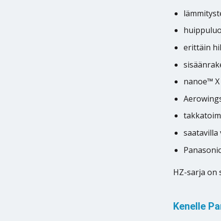
lämmityst
huippuluo
erittäin h
sisäänrak
nanoe™ X 
Aerowings
takkatoim
saatavilla
Panasonic
HZ-sarja on 
Kenelle Pa