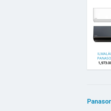
+
ILMAL
PANASO
1,973.0
Panason