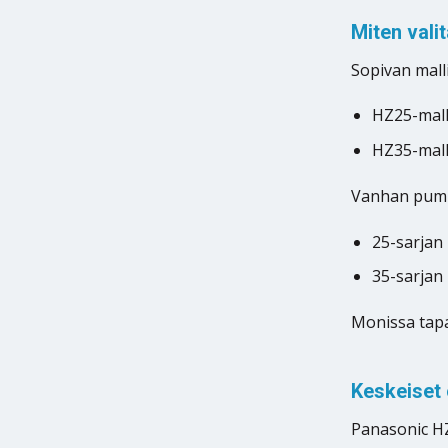
Miten vali
Sopivan mall
HZ25-malli
HZ35-malli
Vanhan pump
25-sarjan
35-sarjan
Monissa tap
Keskeiset 
Panasonic HZ