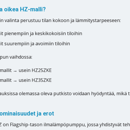
ta oikea HZ-malli?
in valinta perustuu tilan kokoon ja lämmitystarpeeseen:
t pienempiin ja keskikokoisiin tiloihin
t suurempiin ja avoimiin tiloihin
un vaihdossa:
 mallit → usein HZ25ZKE
 mallit → usein HZ35ZKE
auksissa olemassa oleva putkisto voidaan hyödyntää, mik
ominaisuudet ja erot
 on Flagship-tason ilmalämpöpumppu, jossa yhdistyvät teh