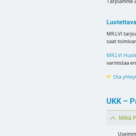
Tarjoamme as
Luotettav
MR.LVI tarjo
saat toimivan
MR.LVI Huol
varmistaa en
Ota yhtey
UKK – P
Mikä P
Useimmit