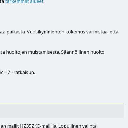
ltä
tarkemmat alueet
.
sta paikasta. Vuosikymmenten kokemus varmistaa, että
lta huoltojen muistamisesta. Säännöllinen huolto
c HZ -ratkaisun.
an mallit HZ35ZKE-mallilla. Lopullinen valinta