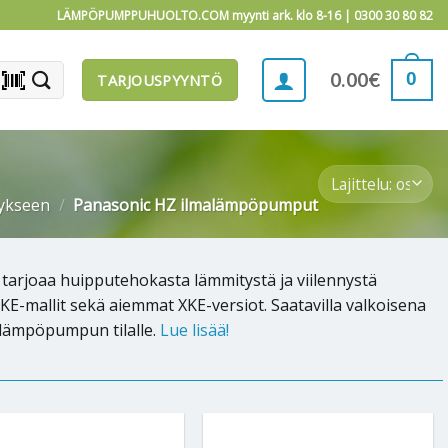
LÄMPÖPUMPPUHUOLTO.COM myynti ark. klo 8-16 |
0300 30 80 82
barcode_scanner
0
0.00
€
TARJOUSPYYNTÖ
ykseen
/
Panasonic HZ ilmalämpöpumput
tarjoaa huipputehokasta lämmitystä ja viilennystä
KE-mallit sekä aiemmat XKE-versiot. Saatavilla valkoisena
alämpöpumpun tilalle.
Lue lisää!