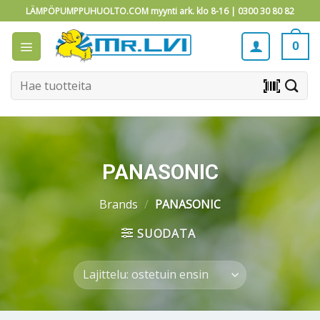
Skip
LÄMPÖPUMPPUHUOLTO.COM myynti ark. klo 8-16 |
0300 30 80 82
to
content
0
Etsi:
barcode_scanner
PANASONIC
Brands
/
PANASONIC
SUODATA