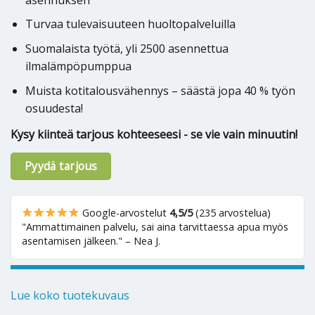
Turvaa tulevaisuuteen huoltopalveluilla
Suomalaista työtä, yli 2500 asennettua
ilmalämpöpumppua
Muista kotitalousvähennys – säästä jopa 40 % työn
osuudesta!
Kysy kiinteä tarjous kohteeseesi - se vie vain minuutin!
Pyydä tarjous
Google-arvostelut
4,5/5
(235 arvostelua)
"Ammattimainen palvelu, sai aina tarvittaessa apua myös
asentamisen jälkeen." – Nea J.
Lue koko tuotekuvaus