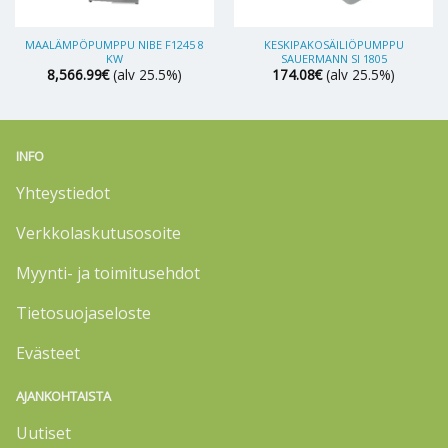
MAALÄMPÖPUMPPU NIBE F1245 8
KESKIPAKOSÄILIÖPUMPPU
KW
SAUERMANN SI 1805
8,566.99
€
(alv 25.5%)
174.08
€
(alv 25.5%)
INFO
Yhteystiedot
Verkkolaskutusosoite
Myynti- ja toimitusehdot
Tietosuojaseloste
Evästeet
AJANKOHTAISTA
Uutiset