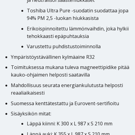
ja neutralisoi saastehiukkaset
Toshiba Ultra Pure -suodatin suodattaa jopa
94% PM 2,5 -luokan hiukkasista
Erikoispinnoitettu lämmönvaihdin, joka hylkii
tehokkaasti epäpuhtauksia
Varustettu puhdistustoiminnolla
Ympäristöystävällinen kylmäaine R32
Toimituksessa mukana tuleva magneettipidike pitää
kauko-ohjaimen helposti saatavilla
Mahdollisuus seurata energiankulutusta helposti
reaaliaikaisesti
Suomessa kenttätestattu ja Eurovent-sertifioitu
Sisäyksikön mitat:
Läppä kiinni: K 300 x L 987 x S 210 mm
Läppä auki: K 355 x L 987 x S 210 mm