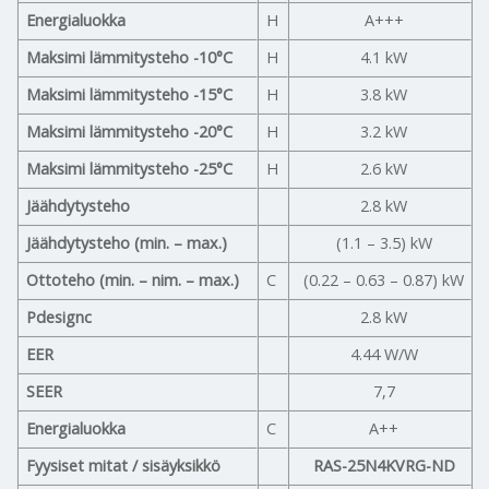
Energialuokka
H
A+++
Maksimi lämmitysteho -10°C
H
4.1 kW
Maksimi lämmitysteho -15°C
H
3.8 kW
Maksimi lämmitysteho -20°C
H
3.2 kW
Maksimi lämmitysteho -25°C
H
2.6 kW
Jäähdytysteho
2.8 kW
Jäähdytysteho (min. – max.)
(1.1 – 3.5) kW
Ottoteho (min. – nim. – max.)
C
(0.22 – 0.63 – 0.87) kW
Pdesignc
2.8 kW
EER
4.44 W/W
SEER
7,7
Energialuokka
C
A++
Fyysiset mitat / sisäyksikkö
RAS-25N4KVRG-ND