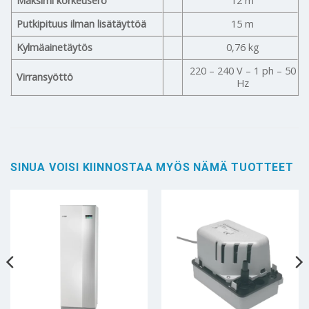
Maksimi korkeusero
12 m
Putkipituus ilman lisätäyttöä
15 m
Kylmäainetäytös
0,76 kg
220 – 240 V – 1 ph – 50
Virransyöttö
Hz
SINUA VOISI KIINNOSTAA MYÖS NÄMÄ TUOTTEET