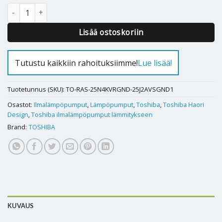
Ilmalämpöpumppu Toshiba Haori Design 25 määrä
Alternative:
Lisää ostoskoriin
Tutustu kaikkiin rahoituksiimme!
Lue lisää!
Tuotetunnus (SKU):
TO-RAS-25N4KVRGND-25J2AVSGND1
Osastot:
Ilmalämpöpumput
,
Lämpöpumput
,
Toshiba
,
Toshiba Haori
Design
,
Toshiba ilmalämpöpumput lämmitykseen
Brand:
TOSHIBA
KUVAUS