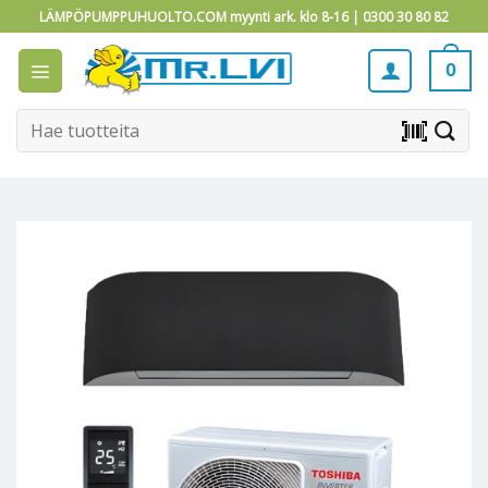
Skip
LÄMPÖPUMPPUHUOLTO.COM myynti ark. klo 8-16 |
0300 30 80 82
to
content
0
Etsi:
barcode_scanner