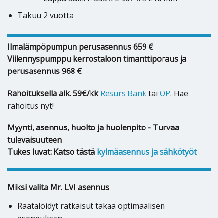
Takuu 2 vuotta
Ilmalämpöpumpun perusasennus 659 €
Viilennyspumppu kerrostaloon timanttiporaus ja
perusasennus 968 €
Rahoituksella alk. 59€/kk
Resurs Bank
tai
OP
. Hae
rahoitus nyt!
Myynti, asennus, huolto ja huolenpito - Turvaa
tulevaisuuteen
Tukes luvat: Katso tästä
kylmäasennus ja sähkötyöt
Miksi valita Mr. LVI asennus
Räätälöidyt ratkaisut takaa optimaalisen
asennuksen