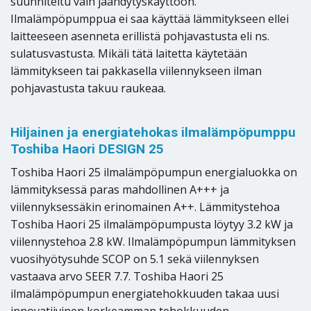
suunniteltu vain jäähdytyskäyttöön.
Ilmalämpöpumppua ei saa käyttää lämmitykseen ellei
laitteeseen asenneta erillistä pohjavastusta eli ns.
sulatusvastusta. Mikäli tätä laitetta käytetään
lämmitykseen tai pakkasella viilennykseen ilman
pohjavastusta takuu raukeaa.
Hiljainen ja energiatehokas ilmalämpöpumppu
Toshiba Haori DESIGN 25
Toshiba Haori 25 ilmalämpöpumpun energialuokka on
lämmityksessä paras mahdollinen A+++ ja
viilennyksessäkin erinomainen A++. Lämmitystehoa
Toshiba Haori 25 ilmalämpöpumpusta löytyy 3.2 kW ja
viilennystehoa 2.8 kW. Ilmalämpöpumpun lämmityksen
vuosihyötysuhde SCOP on 5.1 sekä viilennyksen
vastaava arvo SEER 7.7. Toshiba Haori 25
ilmalämpöpumpun energiatehokkuuden takaa uusi