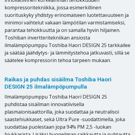
innovatiivinen korkeamman tehokkuuden
kompressoritekniikka, jossa esimerkillinen
suorituskyky yhdistyy erinomaiseen luotettavuuteen ja
minimoi vaihtelut vakaan lämpötilan varmistamiseksi,
parantaa tehokkuutta ja on samalla hyvin hiljainen.
Toshiban invertteritekniikan ansiosta
ilmalämpöpumppu Toshiba Haori DESIGN 25 tarkkailee
ja säätää jäähdytys- ja lämmitystehoa jatkuvasti, sillä se
säätelee kompressorin tehoa tarpeen mukaan.
Raikas ja puhdas sisäilma Toshiba Haori
DESIGN 25 ilmalämpöpumpulla
Ilmalämpöpumppu Toshiba Haori DESIGN 25
puhdistaa sisäilman innovatiivisella
plasmaionisaattorilla, joka suodattaa ja neutralisoi
saastehiukkaset, sekä Ultra Pure -suodattimella, joka
suodattaa puolestaan jopa 94% PM 2,5 -luokan
hiukkasista. Lisäksi huoneilman raikkautta ja puhtautta