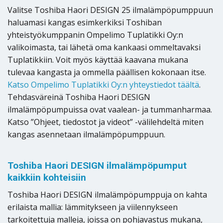
Valitse Toshiba Haori DESIGN 25 ilmalämpöpumppuun
haluamasi kangas esimkerkiksi Toshiban
yhteistyökumppanin Ompelimo Tuplatikki Oy:n
valikoimasta, tai lähetä oma kankaasi ommeltavaksi
Tuplatikkiin. Voit myös käyttää kaavana mukana
tulevaa kangasta ja ommella päällisen kokonaan itse.
Katso Ompelimo Tuplatikki Oy:n yhteystiedot täältä
.
Tehdasväreinä Toshiba Haori DESIGN
ilmalämpöpumpuissa ovat vaalean- ja tummanharmaa.
Katso ”Ohjeet, tiedostot ja videot” -välilehdeltä miten
kangas asennetaan ilmalämpöpumppuun.
Toshiba Haori DESIGN ilmalämpöpumput
kaikkiin kohteisiin
Toshiba Haori DESIGN ilmalämpöpumppuja on kahta
erilaista mallia: lämmitykseen ja viilennykseen
tarkoitettuja malleja, joissa on pohjavastus mukana,