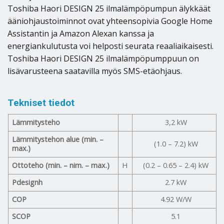
Toshiba Haori DESIGN 25 ilmalämpöpumpun älykkäät
ääniohjaustoiminnot ovat yhteensopivia Google Home
Assistantin ja Amazon Alexan kanssa ja
energiankulutusta voi helposti seurata reaaliaikaisesti.
Toshiba Haori DESIGN 25 ilmalämpöpumppuun on
lisävarusteena saatavilla myös SMS-etäohjaus.
Tekniset tiedot
Lämmitysteho
3,2 kW
Lämmitystehon alue (min. –
(1.0 – 7.2) kW
max.)
Ottoteho (min. – nim. – max.)
H
(0.2 – 0.65 – 2.4) kW
Pdesignh
2.7 kW
COP
4.92 W/W
SCOP
5.1