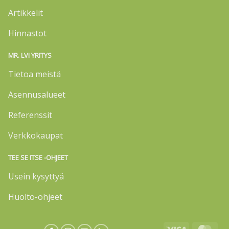
Artikkelit
Hinnastot
MR. LVI YRITYS
Tietoa meistä
Asennusalueet
Referenssit
Verkkokaupat
TEE SE ITSE -OHJEET
Usein kysyttyä
Huolto-ohjeet
Visa
Mas