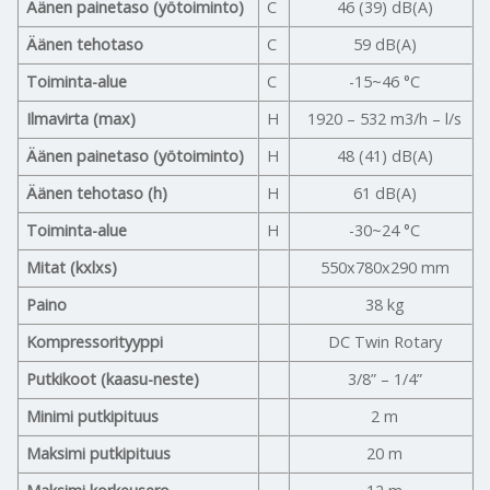
Äänen painetaso (yötoiminto)
C
46 (39) dB(A)
Äänen tehotaso
C
59 dB(A)
Toiminta-alue
C
-15~46 °C
Ilmavirta (max)
H
1920 – 532 m3/h – l/s
Äänen painetaso (yötoiminto)
H
48 (41) dB(A)
Äänen tehotaso (h)
H
61 dB(A)
Toiminta-alue
H
-30~24 °C
Mitat (kxlxs)
550x780x290 mm
Paino
38 kg
Kompressorityyppi
DC Twin Rotary
Putkikoot (kaasu-neste)
3/8” – 1/4”
Minimi putkipituus
2 m
Maksimi putkipituus
20 m