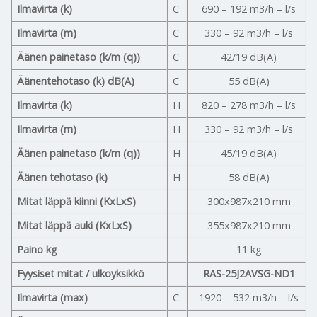
Ilmavirta (k)
C
690 – 192 m3/h – l/s
Ilmavirta (m)
C
330 – 92 m3/h – l/s
Äänen painetaso (k/m (q))
C
42/19 dB(A)
Äänentehotaso (k) dB(A)
C
55 dB(A)
Ilmavirta (k)
H
820 – 278 m3/h – l/s
Ilmavirta (m)
H
330 – 92 m3/h – l/s
Äänen painetaso (k/m (q))
H
45/19 dB(A)
Äänen tehotaso (k)
H
58 dB(A)
Mitat läppä kiinni (KxLxS)
300x987x210 mm
Mitat läppä auki (KxLxS)
355x987x210 mm
Paino kg
11 kg
Fyysiset mitat / ulkoyksikkö
RAS-25J2AVSG-ND1
Ilmavirta (max)
C
1920 – 532 m3/h – l/s