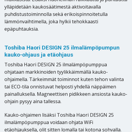
ylläpidetään kaukosäätimestä aktivoitavalla
puhdistustoiminnolla sekä erikoispinnoitetulla
lämmönvaihtimella, joka hylkii tehokkaasti
epäpuhtauksia.
Toshiba Haori DESIGN 25 ilmalämpöpumpun
kauko-ohjaus ja etäohjaus
Toshiba Haori DESIGN 25 ilmalämpöpumppua
ohjataan markkinoiden tyylikkäimmällä kauko-
ohjaimella. Tärkeimmät toiminnot kuten tehon valinta
tai ECO-tila onnistuvat helposti yhdellä näppäimen
painalluksella. Magneettisen pidikkeen ansiosta kauko-
ohjain pysyy aina tallessa.
Kauko-ohjaimen lisäksi Toshiba Haori DESIGN 25
ilmalämpöpumppua voidaan ohjata WiFi
etäohjauksella, olit sitten lomalla tai kotona sohvalla.