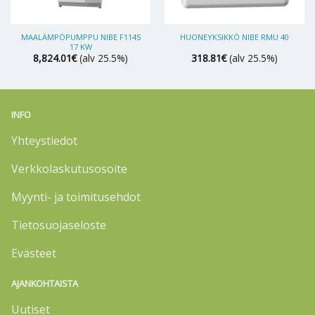
MAALÄMPÖPUMPPU NIBE F1145
HUONEYKSIKKÖ NIBE RMU 40
17 KW
8,824.01
€
(alv 25.5%)
318.81
€
(alv 25.5%)
INFO
Yhteystiedot
Verkkolaskutusosoite
Myynti- ja toimitusehdot
Tietosuojaseloste
Evästeet
AJANKOHTAISTA
Uutiset