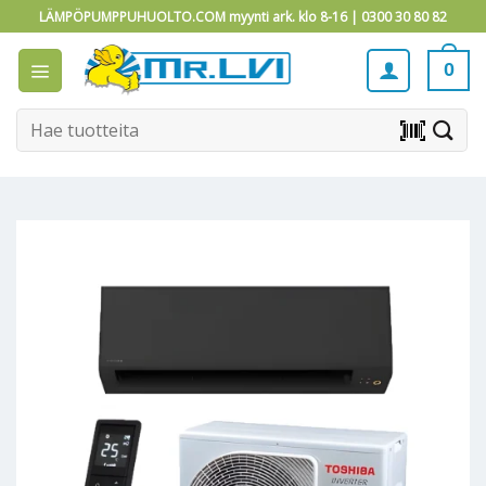
Skip
LÄMPÖPUMPPUHUOLTO.COM myynti ark. klo 8-16 |
0300 30 80 82
to
content
0
Etsi:
barcode_scanner