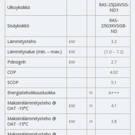
RAS-25J2AVSG-
Ulkoyksikkö
ND1
RAS-
Sisäyksikkö
25G3KVSGB-
ND
Lämmitysteho
kW
3.2
Lämmitysalue (min. – max.)
kW
(1.0 – 7.2)
Pdesignh
kW
2.7
COP
4.92
SCOP
5.1
Energiatehokkuusluokka
H
A+++
Maksimilämmitysteho @
kW
H
4.1
OAT -10°C
Maksimilämmitysteho @
kW
H
3.8
OAT -15°C
Maksimilämmitysteho @