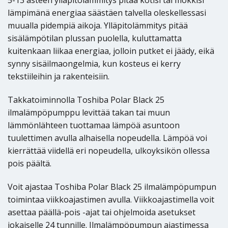
5-13 asteen ylläpitolämmitys pitää kotisi tai mökkisi
lämpimänä energiaa säästäen talvella oleskellessasi
muualla pidempiä aikoja. Ylläpitolämmitys pitää
sisälämpötilan plussan puolella, kuluttamatta
kuitenkaan liikaa energiaa, jolloin putket ei jäädy, eikä
synny sisäilmaongelmia, kun kosteus ei kerry
tekstiileihin ja rakenteisiin.
Takkatoiminnolla Toshiba Polar Black 25
ilmalämpöpumppu levittää takan tai muun
lämmönlähteen tuottamaa lämpöä asuntoon
tuulettimen avulla alhaisella nopeudella. Lämpöä voi
kierrättää viidellä eri nopeudella, ulkoyksikön ollessa
pois päältä.
Voit ajastaa Toshiba Polar Black 25 ilmalämpöpumpun
toimintaa viikkoajastimen avulla. Viikkoajastimella voit
asettaa päällä-pois -ajat tai ohjelmoida asetukset
jokaiselle 24 tunnille. Ilmalämpöpumpun ajastimessa