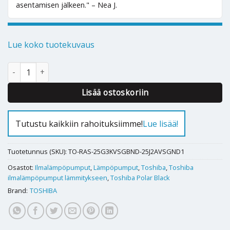
asentamisen jälkeen." – Nea J.
Lue koko tuotekuvaus
Ilmalämpöpumppu Toshiba Polar Black 25 määrä
Alternative:
Lisää ostoskoriin
Tutustu kaikkiin rahoituksiimme!
Lue lisää!
Tuotetunnus (SKU):
TO-RAS-25G3KVSGBND-25J2AVSGND1
Osastot:
Ilmalämpöpumput
,
Lämpöpumput
,
Toshiba
,
Toshiba
ilmalämpöpumput lämmitykseen
,
Toshiba Polar Black
Brand:
TOSHIBA