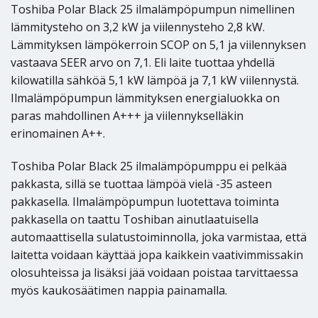
Toshiba Polar Black 25 ilmalämpöpumpun nimellinen
lämmitysteho on 3,2 kW ja viilennysteho 2,8 kW.
Lämmityksen lämpökerroin SCOP on 5,1 ja viilennyksen
vastaava SEER arvo on 7,1. Eli laite tuottaa yhdellä
kilowatilla sähköä 5,1 kW lämpöä ja 7,1 kW viilennystä.
Ilmalämpöpumpun lämmityksen energialuokka on
paras mahdollinen A+++ ja viilennykselläkin
erinomainen A++.
Toshiba Polar Black 25 ilmalämpöpumppu ei pelkää
pakkasta, sillä se tuottaa lämpöä vielä -35 asteen
pakkasella. Ilmalämpöpumpun luotettava toiminta
pakkasella on taattu Toshiban ainutlaatuisella
automaattisella sulatustoiminnolla, joka varmistaa, että
laitetta voidaan käyttää jopa kaikkein vaativimmissakin
olosuhteissa ja lisäksi jää voidaan poistaa tarvittaessa
myös kaukosäätimen nappia painamalla.