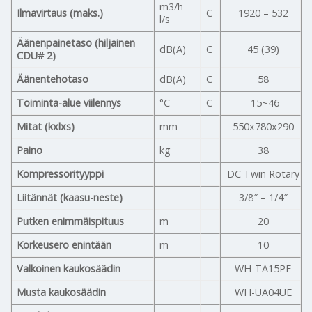
m3/h –
Ilmavirtaus (maks.)
C
1920 – 532
l/s
Äänenpainetaso (hiljainen
dB(A)
C
45 (39)
CDU# 2)
Äänentehotaso
dB(A)
C
58
Toiminta-alue viilennys
°C
C
-15~46
Mitat (kxlxs)
mm
550x780x290
Paino
kg
38
Kompressorityyppi
DC Twin Rotary
Liitännät (kaasu-neste)
3/8″ – 1/4″
Putken enimmäispituus
m
20
Korkeusero enintään
m
10
Valkoinen kaukosäädin
WH-TA15PE
Musta kaukosäädin
WH-UA04UE