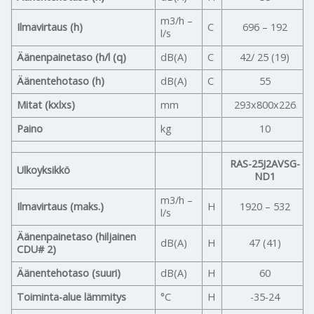
m3/h –
Ilmavirtaus (h)
C
696 – 192
l/s
Äänenpainetaso (h/l (q)
dB(A)
C
42/ 25 (19)
Äänentehotaso (h)
dB(A)
C
55
Mitat (kxlxs)
mm
293x800x226
Paino
kg
10
RAS-25J2AVSG-
Ulkoyksikkö
ND1
m3/h –
Ilmavirtaus (maks.)
H
1920 – 532
l/s
Äänenpainetaso (hiljainen
dB(A)
H
47 (41)
CDU# 2)
Äänentehotaso (suuri)
dB(A)
H
60
Toiminta-alue lämmitys
°C
H
-35-24