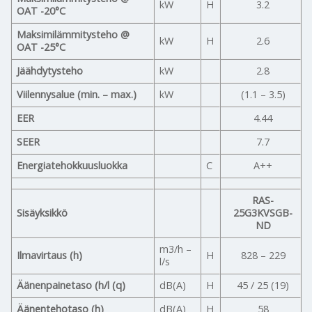
kW
H
3.2
OAT -20°C
Maksimilämmitysteho @
kW
H
2.6
OAT -25°C
Jäähdytysteho
kW
2.8
Viilennysalue (min. – max.)
kW
(1.1 – 3.5)
EER
4.44
SEER
7.7
Energiatehokkuusluokka
C
A++
RAS-
Sisäyksikkö
25G3KVSGB-
ND
m3/h –
Ilmavirtaus (h)
H
828 – 229
l/s
Äänenpainetaso (h/l (q)
dB(A)
H
45 / 25 (19)
Äänentehotaso (h)
dB(A)
H
58