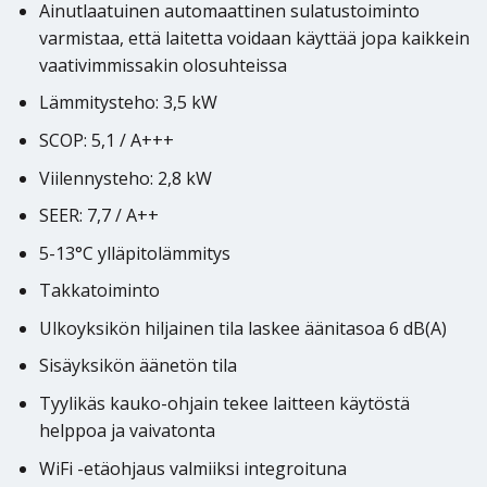
Ainutlaatuinen automaattinen sulatustoiminto
varmistaa, että laitetta voidaan käyttää jopa kaikkein
vaativimmissakin olosuhteissa
Lämmitysteho: 3,5 kW
SCOP: 5,1 / A+++
Viilennysteho: 2,8 kW
SEER: 7,7 / A++
5-13°C ylläpitolämmitys
Takkatoiminto
Ulkoyksikön hiljainen tila laskee äänitasoa 6 dB(A)
Sisäyksikön äänetön tila
Tyylikäs kauko-ohjain tekee laitteen käytöstä
helppoa ja vaivatonta
WiFi -etäohjaus valmiiksi integroituna