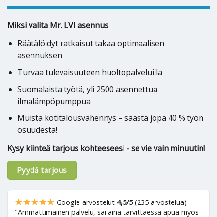
Miksi valita Mr. LVI asennus
Räätälöidyt ratkaisut takaa optimaalisen
asennuksen
Turvaa tulevaisuuteen huoltopalveluilla
Suomalaista työtä, yli 2500 asennettua
ilmalämpöpumppua
Muista kotitalousvähennys – säästä jopa 40 % työn
osuudesta!
Kysy kiinteä tarjous kohteeseesi - se vie vain minuutin!
Pyydä tarjous
Google-arvostelut
4,5/5
(235 arvostelua)
"Ammattimainen palvelu, sai aina tarvittaessa apua myös