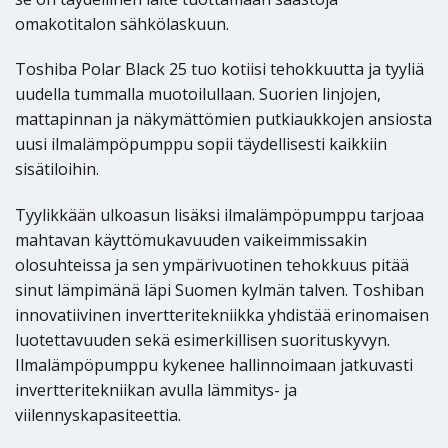
omakotitalon sähkölaskuun.
Toshiba Polar Black 25 tuo kotiisi tehokkuutta ja tyyliä
uudella tummalla muotoilullaan. Suorien linjojen,
mattapinnan ja näkymättömien putkiaukkojen ansiosta
uusi ilmalämpöpumppu sopii täydellisesti kaikkiin
sisätiloihin.
Tyylikkään ulkoasun lisäksi ilmalämpöpumppu tarjoaa
mahtavan käyttömukavuuden vaikeimmissakin
olosuhteissa ja sen ympärivuotinen tehokkuus pitää
sinut lämpimänä läpi Suomen kylmän talven. Toshiban
innovatiivinen invertteritekniikka yhdistää erinomaisen
luotettavuuden sekä esimerkillisen suorituskyvyn.
Ilmalämpöpumppu kykenee hallinnoimaan jatkuvasti
invertteritekniikan avulla lämmitys- ja
viilennyskapasiteettia.