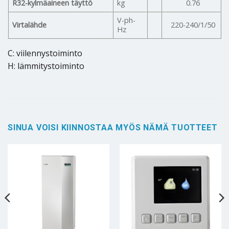
R32-kylmäaineen täyttö
kg
0.76
V-ph-
Virtalähde
220-240/1/50
Hz
C: viilennystoiminto
H: lämmitystoiminto
SINUA VOISI KIINNOSTAA MYÖS NÄMÄ TUOTTEET