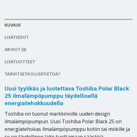
KUVAUS
LISÄTIEDOT
ARVIOT (0)
LISÄTUOTTEET
TARVITSETKO LISÄTIETOA?
Uusi tyylikäs ja luotettava Toshiba Polar Black
25 ilmalämpöpumppu täydellisellä
energiatehokkuudella
Toshiba on tuonut markkinoille uuden design
ilmalämpöpumpun. Uusi Toshiba Polar Black 25 on
energiatehokas ilmalämpöpumppu kotiin tai mökille ja
se on täydellinen laite tuottamaan säästöjä