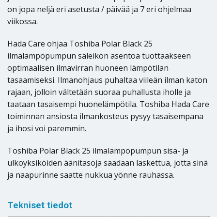
on jopa neljä eri asetusta / päivää ja 7 eri ohjelmaa
viikossa.
Hada Care ohjaa Toshiba Polar Black 25
ilmalämpöpumpun säleikön asentoa tuottaakseen
optimaalisen ilmavirran huoneen lämpötilan
tasaamiseksi. Ilmanohjaus puhaltaa viileän ilman katon
rajaan, jolloin vältetään suoraa puhallusta iholle ja
taataan tasaisempi huonelämpötila. Toshiba Hada Care
toiminnan ansiosta ilmankosteus pysyy tasaisempana
ja ihosi voi paremmin.
Toshiba Polar Black 25 ilmalämpöpumpun sisä- ja
ulkoyksiköiden äänitasoja saadaan laskettua, jotta sinä
ja naapurinne saatte nukkua yönne rauhassa.
Tekniset tiedot