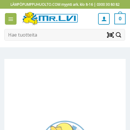
Skip
LÄMPÖPUMPPUHUOLTO.COM myynti ark. klo 8-16 |
0300 30 80 82
to
content
0
Etsi:
barcode_scanner