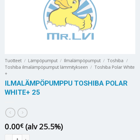
Tuotteet
/
Lämpöpumput
/
Ilmalämpöpumput
/
Toshiba
/
Toshiba ilmalämpöpumput lämmitykseen
/
Toshiba Polar White
+
ILMALÄMPÖPUMPPU TOSHIBA POLAR
WHITE+ 25
0.00
(alv 25.5%)
€
Ilmalämpöpumppu Toshiba Polar White+ 25 määrä
Alternative: