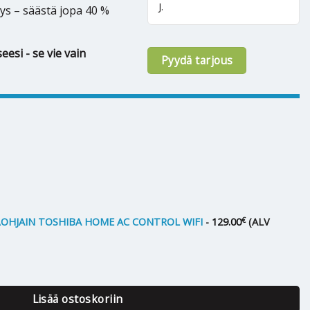
J.
ys – säästä jopa 40 %
eesi - se vie vain
Pyydä tarjous
€
HJAIN TOSHIBA HOME AC CONTROL WIFI
-
129.00
(ALV
ya+ 13 määrä
Lisää ostoskoriin