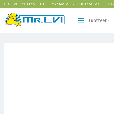
Skip
ETUSIVU
YHTEYSTIEDOT
MYYMÄLÄ
VERKKOKAUPAT
PAL
to
content
Tuotteet