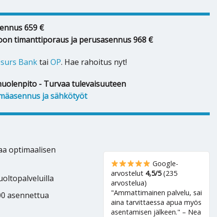
ennus 659 €
oon timanttiporaus ja perusasennus 968 €
surs Bank
tai
OP
. Hae rahoitus nyt!
huolenpito - Turvaa tulevaisuuteen
mäasennus ja sähkötyöt
kaa optimaalisen
Google-
arvostelut
4,5/5
(235
oltopalveluilla
arvostelua)
"Ammattimainen palvelu, sai
500 asennettua
aina tarvittaessa apua myös
asentamisen jälkeen." – Nea