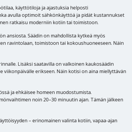
ilaa, käyttötiloja ja ajastuksia helposti
nka avulla optimoit sähkönkäyttöä ja pidät kustannukset
en ratkaisu moderniin kotiin tai toimistoon.
n ansiosta. Säädin on mahdollista kytkeä myös
uten ravintolaan, toimistoon tai kokoushuoneeseen. Näin
nnalle. Lisäksi saatavilla on valkoinen kaukosäädin
 viikonpäivälle erikseen. Näin kotisi on aina miellyttävän
kössä ja ehkäisee homeen muodostumista.
mmönvaihtimen noin 20–30 minuutin ajan. Tämän jälkeen
yttöisyyden – erinomainen valinta kotiin, vapaa-ajan