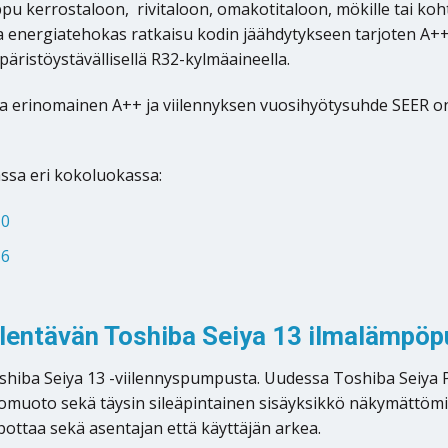
ppu kerrostaloon, rivitaloon, omakotitaloon, mökille tai 
ja energiatehokas ratkaisu kodin jäähdytykseen tarjoten A+
äristöystävällisellä R32-kylmäaineella.
erinomainen A++ ja viilennyksen vuosihyötysuhde SEER on hu
ssa eri kokoluokassa:
10
16
iilentävän Toshiba Seiya 13 ilmalämpöp
oshiba Seiya 13 -viilennyspumpusta. Uudessa Toshiba Seiya
lkomuoto sekä täysin sileäpintainen sisäyksikkö näkymättömi
pottaa sekä asentajan että käyttäjän arkea.