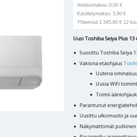
Aloitusmaksu: 0,00 €
Käsittelymaksu: 3,90 €
Yhteensä 1 345,80 € 12 ku
Uusi Toshiba Seiya Plus 1
Suosittu Toshiba Seiya 
Vakiona etäohjaus
Toshi
Uutena ominaisuut
Uusia WiFi toimin
Toimii ääniohjauk
Parantunut energiateho
Uusittu ulkomuoto ja uu
Näkymättömät putkinen l
Paranneltu asennettavuu