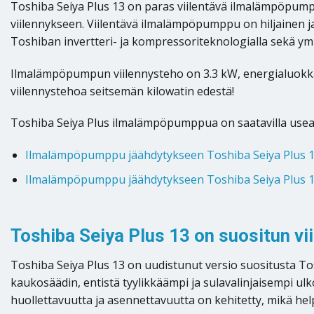
Toshiba Seiya Plus 13 on paras viilentävä ilmalämpöpum
viilennykseen. Viilentävä ilmalämpöpumppu on hiljainen 
Toshiban invertteri- ja kompressoriteknologialla sekä ymp
Ilmalämpöpumpun viilennysteho on 3.3 kW, energialuokka 
viilennystehoa seitsemän kilowatin edestä!
Toshiba Seiya Plus ilmalämpöpumppua on saatavilla usea
Ilmalämpöpumppu jäähdytykseen Toshiba Seiya Plus 
Ilmalämpöpumppu jäähdytykseen Toshiba Seiya Plus 
Toshiba Seiya Plus 13 on suositun v
Toshiba Seiya Plus 13 on uudistunut versio suositusta T
kaukosäädin, entistä tyylikkäämpi ja sulavalinjaisempi u
huollettavuutta ja asennettavuutta on kehitetty, mikä hel