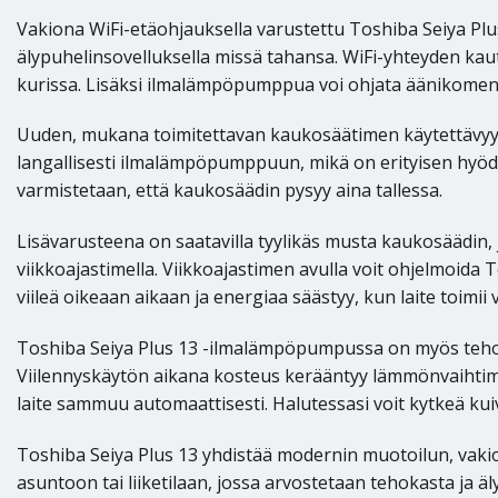
Vakiona WiFi-etäohjauksella varustettu Toshiba Seiya Plus 
älypuhelinsovelluksella missä tahansa. WiFi-yhteyden ka
kurissa. Lisäksi ilmalämpöpumppua voi ohjata äänikomennoi
Uuden, mukana toimitettavan kaukosäätimen käytettävyy
langallisesti ilmalämpöpumppuun, mikä on erityisen hyödy
varmistetaan, että kaukosäädin pysyy aina tallessa.
Lisävarusteena on saatavilla tyylikäs musta kaukosäädin,
viikkoajastimella. Viikkoajastimen avulla voit ohjelmoida
viileä oikeaan aikaan ja energiaa säästyy, kun laite toimi
Toshiba Seiya Plus 13 -ilmalämpöpumpussa on myös tehok
Viilennyskäytön aikana kosteus kerääntyy lämmönvaihtim
laite sammuu automaattisesti. Halutessasi voit kytkeä ku
Toshiba Seiya Plus 13 yhdistää modernin muotoilun, vaki
asuntoon tai liiketilaan, jossa arvostetaan tehokasta ja äl