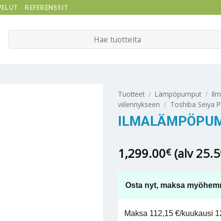
VELUT
REFERENSSIT
Etsi:
Tuotteet
/
Lämpöpumput
/
Il
viilennykseen
/
Toshiba Seiya P
ILMALÄMPÖPUMP
1,299.00
(alv 25.
€
Osta nyt, maksa myöhem
Maksa 112,15 €/kuukausi 12