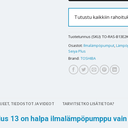
Tutustu kaikkiin rahoitu
Tuotetunnus (SKU):
TO-RAS-B13E2
Osastot:
Ilmalämpöpumput
,
Lämpö
Seiya Plus
Brand:
TOSHIBA
JEET, TIEDOSTOT JA VIDEOT
TARVITSETKO LISÄTIETOA?
lus 13 on halpa ilmalämpöpumppu vain