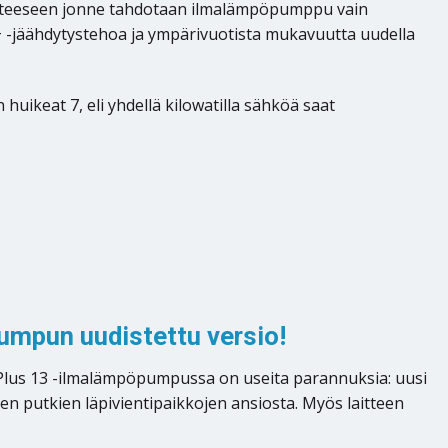
kohteeseen jonne tahdotaan ilmalämpöpumppu vain
+ -jäähdytystehoa ja ympärivuotista mukavuutta uudella
ikeat 7, eli yhdellä kilowatilla sähköä saat
umpun uudistettu versio!
 Plus 13 -ilmalämpöpumpussa on useita parannuksia: uusi
en putkien läpivientipaikkojen ansiosta. Myös laitteen