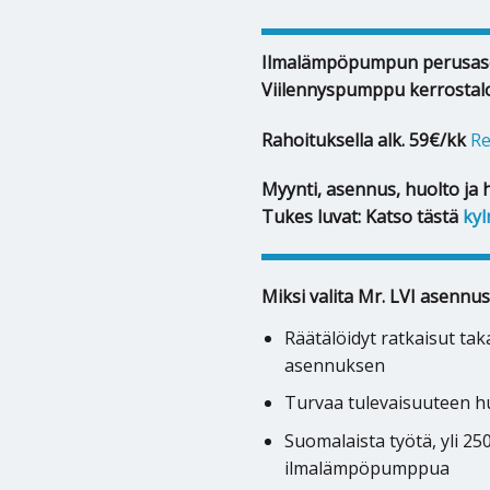
Ilmalämpöpumpun perusas
Viilennyspumppu kerrostal
Rahoituksella alk. 59€/kk
Re
Myynti, asennus, huolto ja 
Tukes luvat: Katso tästä
kyl
Miksi valita Mr. LVI asennus
Räätälöidyt ratkaisut ta
asennuksen
Turvaa tulevaisuuteen hu
Suomalaista työtä, yli 2
ilmalämpöpumppua