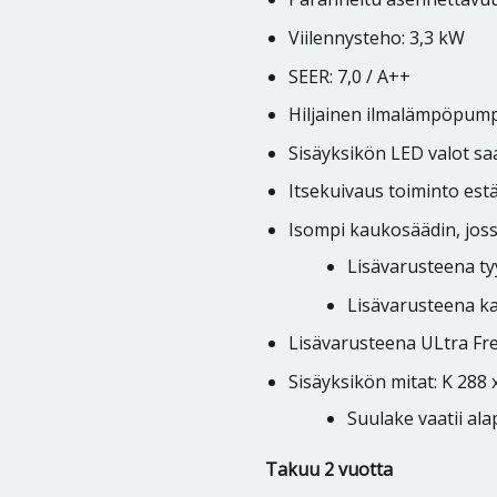
Viilennysteho: 3,3 kW
SEER: 7,0 / A++
Hiljainen ilmalämpöpump
Sisäyksikön LED valot s
Itsekuivaus toiminto es
Isompi kaukosäädin, joss
Lisävarusteena ty
Lisävarusteena ka
Lisävarusteena ULtra Fres
Sisäyksikön mitat: K 288 
Suulake vaatii ala
Takuu 2 vuotta