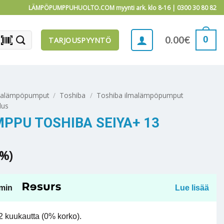
LÄMPÖPUMPPUHUOLTO.COM myynti ark. klo 8-16 |
0300 30 80 82
barcode_scanner
0
0.00
€
TARJOUSPYYNTÖ
malämpöpumput
/
Toshiba
/
Toshiba ilmalämpöpumput
lus
PU TOSHIBA SEIYA+ 13
5%)
min
Lue lisää
 kuukautta (0% korko).