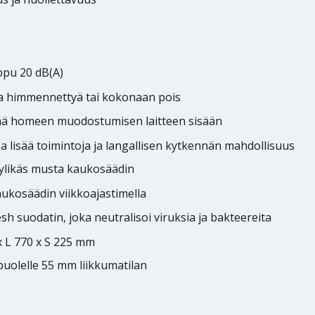
pu 20 dB(A)
aa himmennettyä tai kokonaan pois
tää homeen muodostumisen laitteen sisään
a lisää toimintoja ja langallisen kytkennän mahdollisuus
ylikäs musta kaukosäädin
ukosäädin viikkoajastimella
h suodatin, joka neutralisoi viruksia ja bakteereita
x L 770 x S 225 mm
puolelle 55 mm liikkumatilan