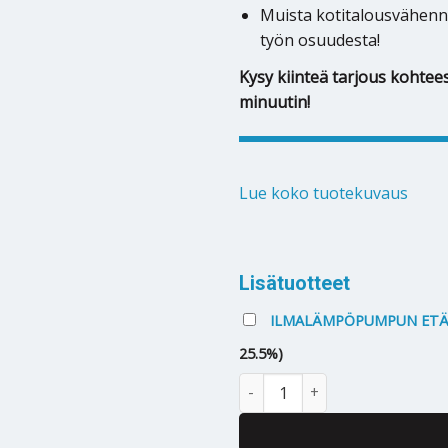
Muista kotitalousvähenn
työn osuudesta!
Kysy kiinteä tarjous kohtees
minuutin!
Lue koko tuotekuvaus
Alternative:
Lisätuotteet
ILMALÄMPÖPUMPUN ETÄO
25.5%)
Ilmalämpöpumppu Toshiba Sei