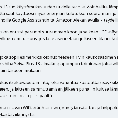
13 tuo käyttömukavuuden uudelle tasolle. Voit hallita lämpöt
utta saat käyttöösi myös energian kulutuksen seurannan, jo
lla Google Assistantin tai Amazon Alexan avulla – täydellin
s on entistä parempi suuremman koon ja selkeän LCD-näytö
llinen ominaisuus, jos laite asennetaan julkiseen tilaan, k
 joka sopii esimerkiksi olohuoneeseen TV:n kaukosäätimen ri
 Toshiba Seiya Plus 13 -ilmalämpöpumpun toiminnan jokaiselle
i vain tarpeen mukaan.
as itsekuivaustoiminto, joka vähentää kosteutta sisäyksi
een, ja laitteen sammuttamisen jälkeen puhallin kuivaa lä
ivaustoiminnon pois päältä.
ona tulevan WiFi-etäohjauksen, energiansäästön ja helppokä
ykästä viilennystä.