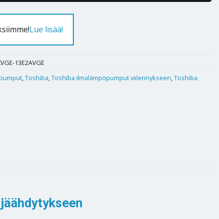
ksiimme!
Lue lisää!
KVGE-13E2AVGE
pumput
,
Toshiba
,
Toshiba ilmalämpöpumput viilennykseen
,
Toshiba
 jäähdytykseen