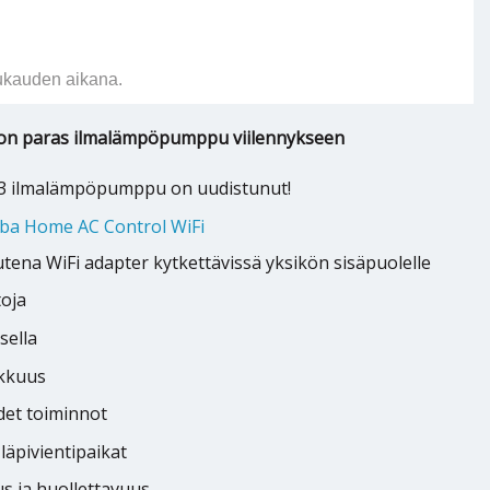
ukauden aikana.
3 on paras ilmalämpöpumppu viilennykseen
13 ilmalämpöpumppu on uudistunut!
ba Home AC Control WiFi
ena WiFi adapter kytkettävissä yksikön sisäpuolelle
toja
sella
kkuus
det toiminnot
äpivientipaikat
s ja huollettavuus