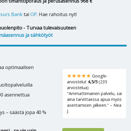
oon timanttiporaus ja perusasennus 968 €
surs Bank
tai
OP
. Hae rahoitus nyt!
huolenpito - Turvaa tulevaisuuteen
mäasennus ja sähkötyöt
kaa optimaalisen
Google-
arvostelut
4,5/5
(235
oltopalveluilla
arvostelua)
"Ammattimainen palvelu, sai
500 asennettua
aina tarvittaessa apua myös
asentamisen jälkeen." – Nea
J.
ys – säästä jopa 40 %
eesi - se vie vain