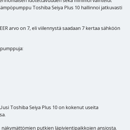
erinomaisen luotettavuuden sekä minimoi vaihtelut
alämpöpumppu Toshiba Seiya Plus 10 hallinnoi jatkuvasti
EER arvo on 7, eli viilennystä saadaan 7 kertaa sähköön
pöpumppuja:
Uusi Toshiba Seiya Plus 10 on kokenut useita
sa.
eä näkymättömien putkien läpivientipaikkojen ansiosta.