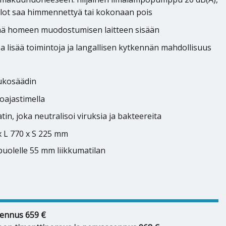
alot saa himmennettyä tai kokonaan pois
tää homeen muodostumisen laitteen sisään
a lisää toimintoja ja langallisen kytkennän mahdollisuus
ukosäädin
oajastimella
in, joka neutralisoi viruksia ja bakteereita
x L 770 x S 225 mm
puolelle 55 mm liikkumatilan
ennus 659 €