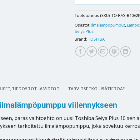
Tuotetunnus (SKU):
TO-RAS-B10E2
Osastot:
Ilmalämpöpumput
,
Lämpö
Seiya Plus
Brand:
TOSHIBA
JEET, TIEDOSTOT JA VIDEOT
TARVITSETKO LISÄTIETOA?
i ilmalämpöpumppu viilennykseen
seen, paras vaihtoehto on uusi Toshiba Seiya Plus 10 sen a
nykseen tarkoitettu ilmalämpöpumppu, joka soveltuu kerrosta