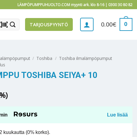
LÄMPÖPUMPPUHUOLTO.COM myynti ark. klo 8-16 |
0300 30 80 82
barcode_scanner
0
0.00
€
TARJOUSPYYNTÖ
malämpöpumput
/
Toshiba
/
Toshiba ilmalämpöpumput
lus
PU TOSHIBA SEIYA+ 10
5%)
min
Lue lisää
 kuukautta (0% korko).