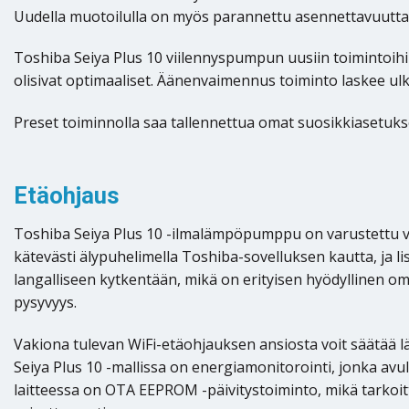
Uudella muotoilulla on myös parannettu asennettavuutta 
Toshiba Seiya Plus 10 viilennyspumpun uusiin toimintoih
olisivat optimaaliset. Äänenvaimennus toiminto laskee u
Preset toiminnolla saa tallennettua omat suosikkiasetukse
Etäohjaus
Toshiba Seiya Plus 10 -ilmalämpöpumppu on varustettu vaki
kätevästi älypuhelimella Toshiba-sovelluksen kautta, ja
langalliseen kytkentään, mikä on erityisen hyödyllinen om
pysyvyys.
Vakiona tulevan WiFi-etäohjauksen ansiosta voit säätää l
Seiya Plus 10 -mallissa on energiamonitorointi, jonka avu
laitteessa on OTA EEPROM -päivitystoiminto, mikä tarkoitt