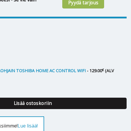
Pyydä tarjous
€
HJAIN TOSHIBA HOME AC CONTROL WIFI
-
129.00
(ALV
ya+ 10 määrä
Lisää ostoskoriin
ksiimme!
Lue lisää!