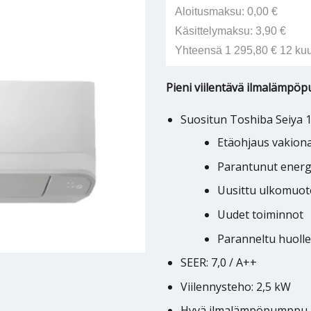
Aloitusmaksu: 0,00 €
Käsittelymaksu: 3,90 €
Yhteensä 1 295,80 € 12 ku
Pieni viilentävä ilmalämpö
Suositun Toshiba Seiya 1
Etäohjaus vakion
Parantunut ener
Uusittu ulkomuoto
Uudet toiminnot
Paranneltu huolle
SEER: 7,0 / A++
Viilennysteho: 2,5 kW
Hyvä ilmalämpöpumppu m