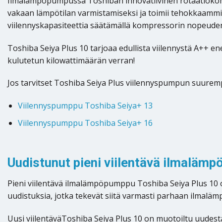
Ilmalämpöpumpussa Toshiban innovatiivinen rotaatiokompr
vakaan lämpötilan varmistamiseksi ja toimii tehokkaammin
viilennyskapasiteettia säätämällä kompressorin nopeuden 
Toshiba Seiya Plus 10 tarjoaa edullista viilennystä A++ e
kulutetun kilowattimäärän verran!
Jos tarvitset Toshiba Seiya Plus viilennyspumpun suure
Viilennyspumppu Toshiba Seiya+ 13
Viilennyspumppu Toshiba Seiya+ 16
Uudistunut pieni viilentävä ilmaläm
Pieni viilentävä ilmalämpöpumppu Toshiba Seiya Plus 10 
uudistuksia, jotka tekevät siitä varmasti parhaan ilmal
Uusi viilentäväToshiba Seiya Plus 10 on muotoiltu uudesta