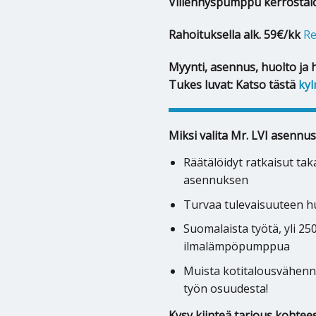
Viilennyspumppu kerrostal
Rahoituksella alk. 59€/kk
Re
Myynti, asennus, huolto ja 
Tukes luvat: Katso tästä
kyl
Miksi valita Mr. LVI asennus
Räätälöidyt ratkaisut ta
asennuksen
Turvaa tulevaisuuteen hu
Suomalaista työtä, yli 2
ilmalämpöpumppua
Muista kotitalousvähenn
työn osuudesta!
Kysy kiinteä tarjous kohtees