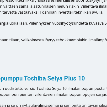
essoritekniikka yhdistää esimerkillisen suorituskyvyn ja 
 välttäen samalla satunnaisen melun riskin. Viilentävä ilm
tarvetta vastaavaksi Toshiban invertteritekniikan avulla.
nergialuokallaan. Viilennyksen vuosihyötysuhdetta kuvaava S
mpaan tilaan, valikoimasta löytyy tehokkaampiakin ilmaläm
pöpumppu Toshiba Seiya Plus 10
on uudistettu versio Toshiba Seiya 10 ilmalämpöpumpusta. 
ämpöpumpun pienten viilentävien ilmalämpöpumppujen sarjas
an ja se on nyt sulavalinjaisempi ja sen pinta on täysin sil