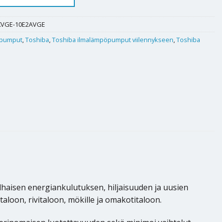
KVGE-10E2AVGE
pumput
,
Toshiba
,
Toshiba ilmalämpöpumput viilennykseen
,
Toshiba
lhaisen energiankulutuksen, hiljaisuuden ja uusien
loon, rivitaloon, mökille ja omakotitaloon.