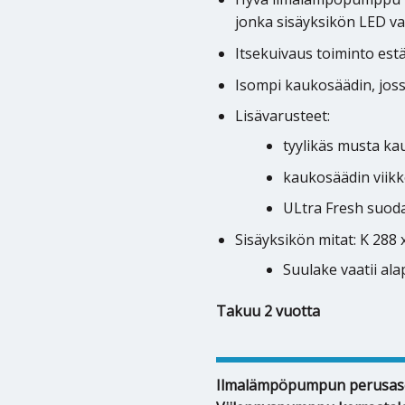
jonka sisäyksikön LED v
Itsekuivaus toiminto es
Isompi kaukosäädin, joss
Lisävarusteet:
tyylikäs musta ka
kaukosäädin viikk
ULtra Fresh suodat
Sisäyksikön mitat: K 288 
Suulake vaatii ala
Takuu 2 vuotta
Ilmalämpöpumpun perusas