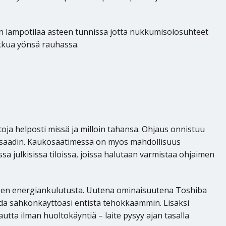
n lämpötilaa asteen tunnissa jotta nukkumisolosuhteet
ukkua yönsä rauhassa.
oja helposti missä ja milloin tahansa. Ohjaus onnistuu
kosäädin. Kaukosäätimessä on myös mahdollisuus
a julkisissa tiloissa, joissa halutaan varmistaa ohjaimen
itteen energiankulutusta. Uutena ominaisuutena Toshiba
oida sähkönkäyttöäsi entistä tehokkaammin. Lisäksi
tta ilman huoltokäyntiä – laite pysyy ajan tasalla