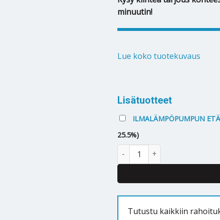
minuutin!
Lue koko tuotekuvaus
Alternative:
Lisätuotteet
ILMALÄMPÖPUMPUN ETÄO
25.5%)
Ilmalämpöpumppu Toshiba Sei
Tutustu kaikkiin rahoitu