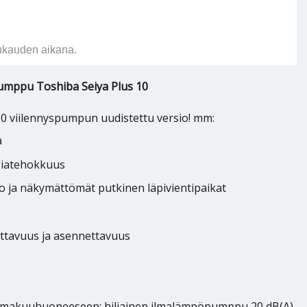
ukauden aikana.
pumppu Toshiba Seiya Plus 10
0 viilennyspumpun uudistettu versio! mm:
a
giatehokkuus
 ja näkymättömät putkinen läpivientipaikat
ttavuus ja asennettavuus
akuuhuoneeseen: hiljainen ilmalämpöpumppu 20 dB(A),