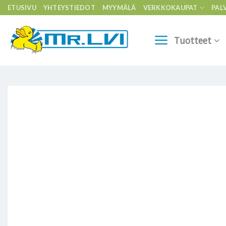
Skip
ETUSIVU
YHTEYSTIEDOT
MYYMÄLÄ
VERKKOKAUPAT
PAL
to
content
Tuotteet