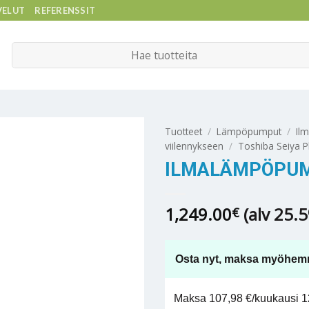
VELUT
REFERENSSIT
Etsi:
Tuotteet
/
Lämpöpumput
/
Il
viilennykseen
/
Toshiba Seiya P
ILMALÄMPÖPUMP
1,249.00
(alv 25.
€
Osta nyt, maksa myöhem
Maksa 107,98 €/kuukausi 12