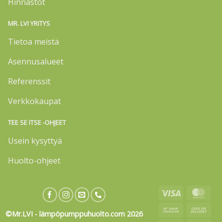
Hinnastot
MR. LVI YRITYS
Tietoa meistä
Asennusalueet
Referenssit
Verkkokaupat
TEE SE ITSE -OHJEET
Usein kysyttyä
Huolto-ohjeet
Visa
Mas
Bank
Cas
©Mr.LVI - lämpöpumppuhuolto.com 2026
Transfer
On