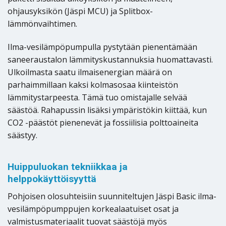
ohjausyksikön (Jäspi MCU) ja Splitbox-
lämmönvaihtimen.
Ilma-vesilämpöpumpulla pystytään pienentämään
saneeraustalon lämmityskustannuksia huomattavasti.
Ulkoilmasta saatu ilmaisenergian määrä on
parhaimmillaan kaksi kolmasosaa kiinteistön
lämmitystarpeesta. Tämä tuo omistajalle selvää
säästöä. Rahapussin lisäksi ympäristökin kiittää, kun
CO2 -päästöt pienenevät ja fossiilisia polttoaineita
säästyy.
Huippuluokan tekniikkaa ja
helppokäyttöisyyttä
Pohjoisen olosuhteisiin suunniteltujen Jäspi Basic ilma-
vesilämpöpumppujen korkealaatuiset osat ja
valmistusmateriaalit tuovat säästöjä myös