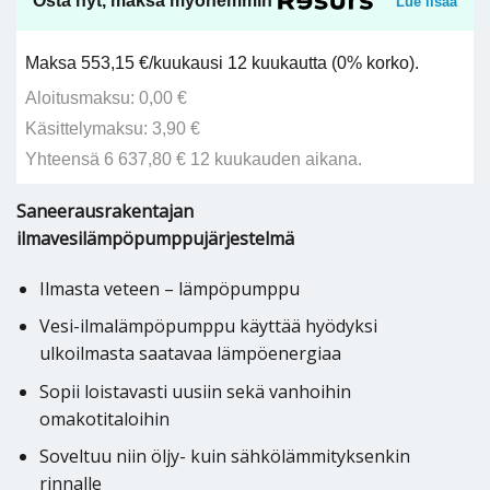
Osta nyt, maksa myöhemmin
Lue lisää
Maksa 553,15 €/kuukausi 12 kuukautta (0% korko).
Aloitusmaksu: 0,00 €
Käsittelymaksu: 3,90 €
Yhteensä 6 637,80 € 12 kuukauden aikana.
Saneerausrakentajan
ilmavesilämpöpumppujärjestelmä
Ilmasta veteen – lämpöpumppu
Vesi-ilmalämpöpumppu käyttää hyödyksi
ulkoilmasta saatavaa lämpöenergiaa
Sopii loistavasti uusiin sekä vanhoihin
omakotitaloihin
Soveltuu niin öljy- kuin sähkölämmityksenkin
rinnalle