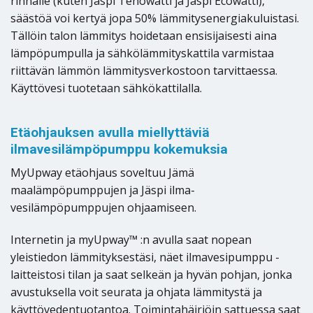
rinnalle (kuten Jäspi Tehowatti ja Jäspi Ecowatti),
säästöä voi kertyä jopa 50% lämmitysenergiakuluistasi.
Tällöin talon lämmitys hoidetaan ensisijaisesti aina
lämpöpumpulla ja sähkölämmityskattila varmistaa
riittävän lämmön lämmitysverkostoon tarvittaessa.
Käyttövesi tuotetaan sähkökattilalla.
Etäohjauksen avulla miellyttäviä
ilmavesilämpöpumppu kokemuksia
MyUpway etäohjaus soveltuu Jämä
maalämpöpumppujen ja Jäspi ilma-
vesilämpöpumppujen ohjaamiseen.
Internetin ja myUpway™ :n avulla saat nopean
yleistiedon lämmityksestäsi, näet ilmavesipumppu -
laitteistosi tilan ja saat selkeän ja hyvän pohjan, jonka
avustuksella voit seurata ja ohjata lämmitystä ja
käyttövedentuotantoa. Toimintahäiriöin sattuessa saat