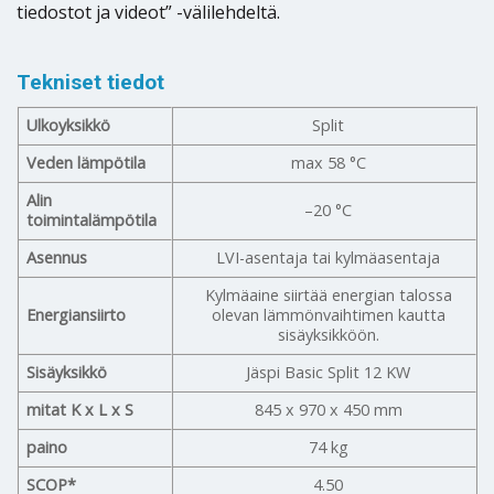
tiedostot ja videot” -välilehdeltä.
Tekniset tiedot
Ulkoyksikkö
Split
Veden lämpötila
max 58 °C
Alin
–20 °C
toimintalämpötila
Asennus
LVI-asentaja tai kylmäasentaja
Kylmäaine siirtää energian talossa
Energiansiirto
olevan lämmönvaihtimen kautta
sisäyksikköön.
Sisäyksikkö
Jäspi Basic Split 12 KW
mitat K x L x S
845 x 970 x 450 mm
paino
74 kg
SCOP*
4.50