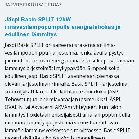
TARVITSETKO LISÄTIETOA?
Jäspi Basic SPLIT 12kW
ilmavesilämpöpumpulla energiatehokas ja
edullinen lämmitys
Jäspi Basic SPLIT on saneerausrakentajan ilma-
vesilämpöpumppu -järjestelmä, jonka avulla pystyt
pienentämään ostoenergian määrää sekä päivittämään
lämmitysjärjestelmäsi nykypäivään. Simppeli sekä
edullinen Jäspi Basic SPLIT asennetaan olemassa
olevan järjestelmän rinnalle. Basic SPLIT -järjestelmä
sopii öljykattilan, sähkökattilan (esimerkiksi JÄSPI
Tehowatin) tai energiavaraajan (esimerkiksi JÄSPI
OVALIN tai Akvaterm AKVAn) yhteyteen. Kun talon
lämmitys hoidetaan ensisijaisesti aina lämpöpumpulla
niin muu lämmitysjärjestelmä varmistaa riittävän
lämmön lämmitysverkostoon tarvittaessa. Basic SPLIT -
paketti sisältää ulkoyksikön ja maatelineen,