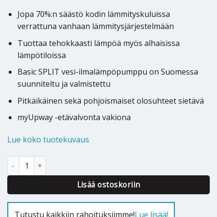
Jopa 70%:n säästö kodin lämmityskuluissa
verrattuna vanhaan lämmitysjärjestelmään
Tuottaa tehokkaasti lämpöä myös alhaisissa
lämpötiloissa
Basic SPLIT vesi-ilmalämpöpumppu on Suomessa
suunniteltu ja valmistettu
Pitkäikäinen sekä pohjoismaiset olosuhteet sietävä
myUpway -etävalvonta vakiona
Lue koko tuotekuvaus
Ilmavesilämpöpumppu Jäspi Basic SPLIT 12kW määrä
Alternative:
Lisää ostoskoriin
Tutustu kaikkiin rahoituksiimme!
Lue lisää!