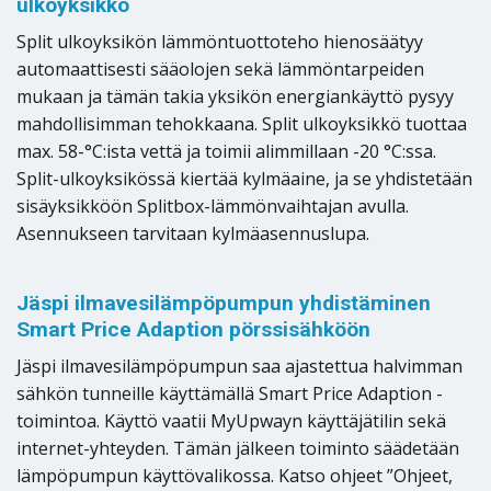
ulkoyksikkö
Split ulkoyksikön lämmöntuottoteho hienosäätyy
automaattisesti sääolojen sekä lämmöntarpeiden
mukaan ja tämän takia yksikön energiankäyttö pysyy
mahdollisimman tehokkaana. Split ulkoyksikkö tuottaa
max. 58-°C:ista vettä ja toimii alimmillaan -20 °C:ssa.
Split-ulkoyksikössä kiertää kylmäaine, ja se yhdistetään
sisäyksikköön Splitbox-lämmönvaihtajan avulla.
Asennukseen tarvitaan kylmäasennuslupa.
Jäspi ilmavesilämpöpumpun yhdistäminen
Smart Price Adaption pörssisähköön
Jäspi ilmavesilämpöpumpun saa ajastettua halvimman
sähkön tunneille käyttämällä Smart Price Adaption -
toimintoa. Käyttö vaatii MyUpwayn käyttäjätilin sekä
internet-yhteyden. Tämän jälkeen toiminto säädetään
lämpöpumpun käyttövalikossa. Katso ohjeet ”Ohjeet,