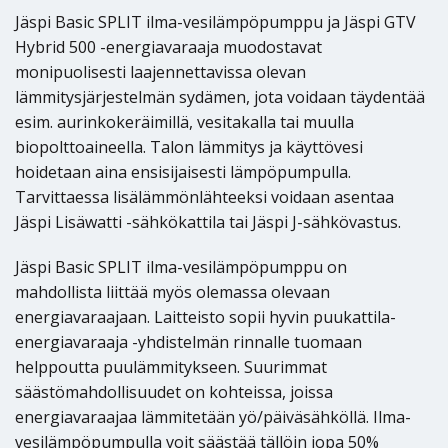
Jäspi Basic SPLIT ilma-vesilämpöpumppu ja Jäspi GTV
Hybrid 500 -energiavaraaja muodostavat
monipuolisesti laajennettavissa olevan
lämmitysjärjestelmän sydämen, jota voidaan täydentää
esim. aurinkokeräimillä, vesitakalla tai muulla
biopolttoaineella. Talon lämmitys ja käyttövesi
hoidetaan aina ensisijaisesti lämpöpumpulla.
Tarvittaessa lisälämmönlähteeksi voidaan asentaa
Jäspi Lisäwatti -sähkökattila tai Jäspi J-sähkövastus.
Jäspi Basic SPLIT ilma-vesilämpöpumppu on
mahdollista liittää myös olemassa olevaan
energiavaraajaan. Laitteisto sopii hyvin puukattila-
energiavaraaja -yhdistelmän rinnalle tuomaan
helppoutta puulämmitykseen. Suurimmat
säästömahdollisuudet on kohteissa, joissa
energiavaraajaa lämmitetään yö/päiväsähköllä. Ilma-
vesilämpöpumpulla voit säästää tällöin jopa 50%