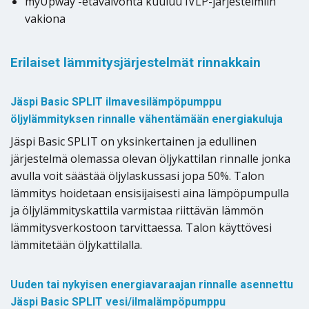
myUpway -etävalvonta kuuluu IVLP-järjestelmiin
vakiona
Erilaiset lämmitysjärjestelmät rinnakkain
Jäspi Basic SPLIT ilmavesilämpöpumppu
öljylämmityksen rinnalle vähentämään energiakuluja
Jäspi Basic SPLIT on yksinkertainen ja edullinen
järjestelmä olemassa olevan öljykattilan rinnalle jonka
avulla voit säästää öljylaskussasi jopa 50%. Talon
lämmitys hoidetaan ensisijaisesti aina lämpöpumpulla
ja öljylämmityskattila varmistaa riittävän lämmön
lämmitysverkostoon tarvittaessa. Talon käyttövesi
lämmitetään öljykattilalla.
Uuden tai nykyisen energiavaraajan rinnalle asennettu
Jäspi Basic SPLIT vesi/ilmalämpöpumppu