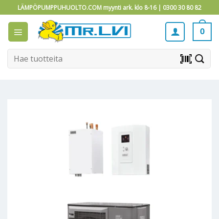
Skip
LÄMPÖPUMPPUHUOLTO.COM myynti ark. klo 8-16 |
0300 30 80 82
to
content
0
Etsi:
barcode_scanner