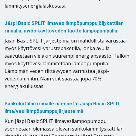
lämmitysenergialaskustasi.
Jäspi Basic SPLIT ilmavesilämpöpumppu öljykattilan
rinnalla, myös käyttöveden tuotto lämpöpumpulla
Jäspi Basic SPLIT järjestelmä on mahdollista varustaa
myös käyttövesi-varustepaketilla, jonka avulla
saavutetaan vieläkin suurempi energiansäästö. Tällöin
myös käyttövesi lämmitetään lämpöpumpulla.
Lämpimän veden riittävyyden varmistaa Jäspi-
vedenlämmitin. Näin voit säästää jopa 70%
energiakuluissasi.
Sähkökattilan rinnalle asennettu Jäspi Basic SPLIT
ilma/vesilämpöpumppujärjestelmä
Kun Jäspi Basic SPLIT ilmavesilämpöpumppu
asennetaan olemassa olevan sähkölämmityskattilan