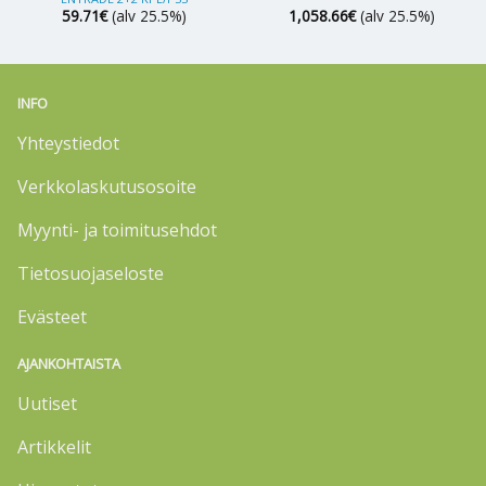
59.71
€
(alv 25.5%)
1,058.66
€
(alv 25.5%)
INFO
Yhteystiedot
Verkkolaskutusosoite
Myynti- ja toimitusehdot
Tietosuojaseloste
Evästeet
AJANKOHTAISTA
Uutiset
Artikkelit