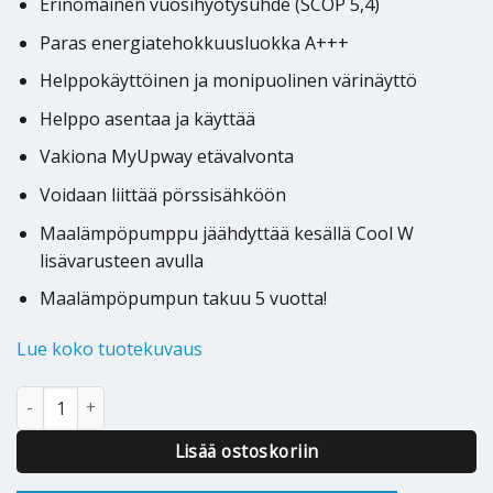
Erinomainen vuosihyötysuhde (SCOP 5,4)
Paras energiatehokkuusluokka A+++
Helppokäyttöinen ja monipuolinen värinäyttö
Helppo asentaa ja käyttää
Vakiona MyUpway etävalvonta
Voidaan liittää pörssisähköön
Maalämpöpumppu jäähdyttää kesällä Cool W
lisävarusteen avulla
Maalämpöpumpun takuu 5 vuotta!
Lue koko tuotekuvaus
Maalämpöpumppu Jämä Star RST Inventer 4-16 kW määrä
Alternative:
Lisää ostoskoriin