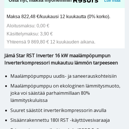
Osta nyt, maksa myöhemmin
Lue lisää
Maksa 822,48 €/kuukausi 12 kuukautta (0% korko).
Aloitusmaksu: 0,00 €
Käsittelymaksu: 3,90 €
Yhteensä 9 869,80 € 12 kuukauden aikana.
Jämä Star RST Inverter 16 kW maalämpöpumpun
Inverterkompressori mukautuu lämmön tarpeeseen
Maalämpöpumppu uudis- ja saneerauskohteisiin
Maalämpöpumppu on ekologinen lämmitysmuoto,
joka voi säästää parhaimmillaan 80%
lämmityskuluissa
Suuret säästöt inverterikompressorin avulla
Sisäänrakennettu 180l RST -käyttövesivaraaja