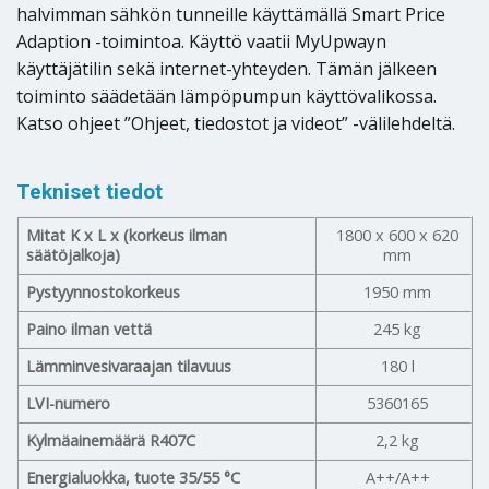
halvimman sähkön tunneille käyttämällä Smart Price
Adaption -toimintoa. Käyttö vaatii MyUpwayn
käyttäjätilin sekä internet-yhteyden. Tämän jälkeen
toiminto säädetään lämpöpumpun käyttövalikossa.
Katso ohjeet ”Ohjeet, tiedostot ja videot” -välilehdeltä.
Tekniset tiedot
Mitat K x L x (korkeus ilman
1800 x 600 x 620
säätöjalkoja)
mm
Pystyynnostokorkeus
1950 mm
Paino ilman vettä
245 kg
Lämminvesivaraajan tilavuus
180 l
LVI-numero
5360165
Kylmäainemäärä R407C
2,2 kg
Energialuokka, tuote 35/55 °C
A++/A++