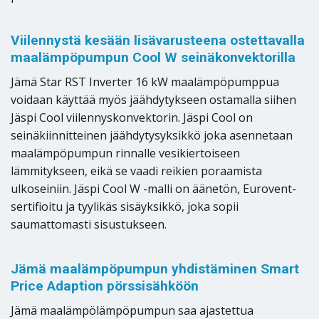
Viilennystä kesään lisävarusteena ostettavalla
maalämpöpumpun Cool W seinäkonvektorilla
Jämä Star RST Inverter 16 kW maalämpöpumppua
voidaan käyttää myös jäähdytykseen ostamalla siihen
Jäspi Cool viilennyskonvektorin. Jäspi Cool on
seinäkiinnitteinen jäähdytysyksikkö joka asennetaan
maalämpöpumpun rinnalle vesikiertoiseen
lämmitykseen, eikä se vaadi reikien poraamista
ulkoseiniin. Jäspi Cool W -malli on äänetön, Eurovent-
sertifioitu ja tyylikäs sisäyksikkö, joka sopii
saumattomasti sisustukseen.
Jämä maalämpöpumpun yhdistäminen Smart
Price Adaption pörssisähköön
Jämä maalämpölämpöpumpun saa ajastettua