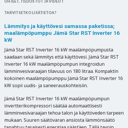
OHJEET, TIEDOSTOT JA VIDEOT
TARVITSETKO LISÄTIETOA?
Lämmitys ja käyttövesi samassa paketissa;
maalämpöpumppu Jämä Star RST Inverter 16
kW
Jämä Star RST Inverter 16 kW maalämpöpumpusta
saadaan sekä lämmitys että käyttövesi. Jämä Star RST
Inverter 16 kW maalämpöpumpun integroidun
lämminvesivaraajan tilavuus on 180 litraa. Kompaktin
kokoinen maalämpöpumppu Jämä Star RST Inverter 16
kW sopii uudis- ja saneerauskohteisiin.
Jämä Star RST Inverter 16 kW maalämpöpumpun
invertterikompressori säätää automaattisesti
lämminvesivaraajan tehoa talon ja käyttöveden tarpeen
mukaan. Suuren säätövaran ansiosta lämmönsäätö
tapahtuu tasaisesti energiaa säästäen. Tällä tavoin