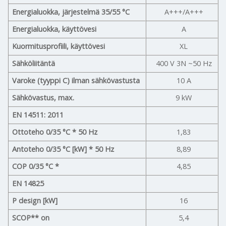
Energialuokka, järjestelmä 35/55 °C
A+++/A+++
Energialuokka, käyttövesi
A
Kuormitusprofiili, käyttövesi
XL
Sähköliitäntä
400 V 3N ~50 Hz
Varoke (tyyppi C) ilman sähkövastusta
10 A
Sähkövastus, max.
9 kW
EN 14511: 2011
Ottoteho 0/35 °C * 50 Hz
1,83
Antoteho 0/35 °C [kW] * 50 Hz
8,89
COP 0/35 °C *
4,85
EN 14825
P design [kW]
16
SCOP** on
5,4