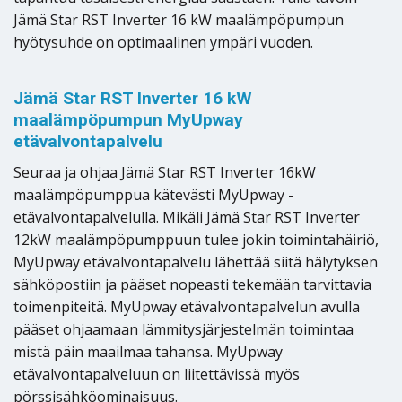
Jämä Star RST Inverter 16 kW maalämpöpumpun
hyötysuhde on optimaalinen ympäri vuoden.
Jämä Star RST Inverter 16 kW
maalämpöpumpun MyUpway
etävalvontapalvelu
Seuraa ja ohjaa Jämä Star RST Inverter 16kW
maalämpöpumppua kätevästi MyUpway -
etävalvontapalvelulla. Mikäli Jämä Star RST Inverter
12kW maalämpöpumppuun tulee jokin toimintahäiriö,
MyUpway etävalvontapalvelu lähettää siitä hälytyksen
sähköpostiin ja pääset nopeasti tekemään tarvittavia
toimenpiteitä. MyUpway etävalvontapalvelun avulla
pääset ohjaamaan lämmitysjärjestelmän toimintaa
mistä päin maailmaa tahansa. MyUpway
etävalvontapalveluun on liitettävissä myös
pörssisähköominaisuus.