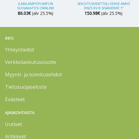
ILMALÄMPÖPUMPUN
SEKOITUSVENTTIILI VEXVE AMV3
SUOJAKATOS ONNLINE
DN25 KV 8 SISÄKIERRE 1”
86.03
€
(alv 25.5%)
150.98
€
(alv 25.5%)
INFO
Yhteystiedot
Verkkolaskutusosoite
Myynti- ja toimitusehdot
Tietosuojaseloste
Evästeet
AJANKOHTAISTA
Uutiset
Artikkelit