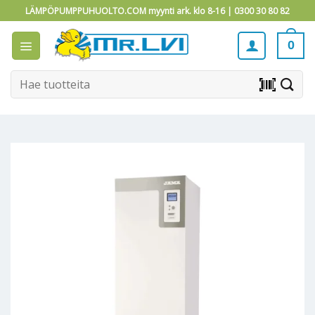
Skip
LÄMPÖPUMPPUHUOLTO.COM myynti ark. klo 8-16 |
0300 30 80 82
to
content
0
Etsi:
barcode_scanner