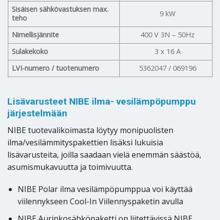
Sisäisen sähkövastuksen max.
9 kW
teho
Nimellisjännite
400 V 3N – 50Hz
Sulakekoko
3 x 16 A
LVI-numero / tuotenumero
5362047 / 069196
Lisävarusteet NIBE ilma- vesilämpöpumppu
järjestelmään
NIBE tuotevalikoimasta löytyy monipuolisten
ilma/vesilämmityspakettien lisäksi lukuisia
lisävarusteita, joilla saadaan vielä enemmän säästöä,
asumismukavuutta ja toimivuutta.
NIBE Polar ilma vesilämpöpumppua voi käyttää
viilennykseen Cool-In Viilennyspaketin avulla
NIBE Aurinkosähköpaketti on liitettävissä NIBE