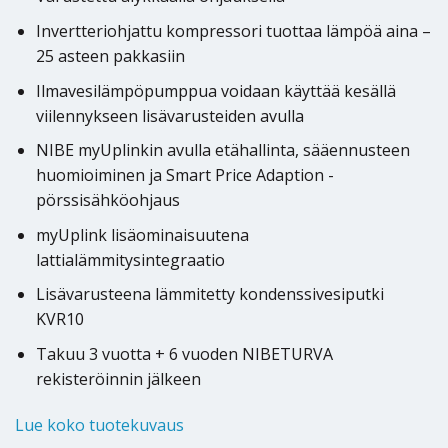
Invertteriohjattu kompressori tuottaa lämpöä aina –
25 asteen pakkasiin
Ilmavesilämpöpumppua voidaan käyttää kesällä
viilennykseen lisävarusteiden avulla
NIBE myUplinkin avulla etähallinta, sääennusteen
huomioiminen ja Smart Price Adaption -
pörssisähköohjaus
myUplink lisäominaisuutena
lattialämmitysintegraatio
Lisävarusteena lämmitetty kondenssivesiputki
KVR10
Takuu 3 vuotta + 6 vuoden NIBETURVA
rekisteröinnin jälkeen
Lue koko tuotekuvaus