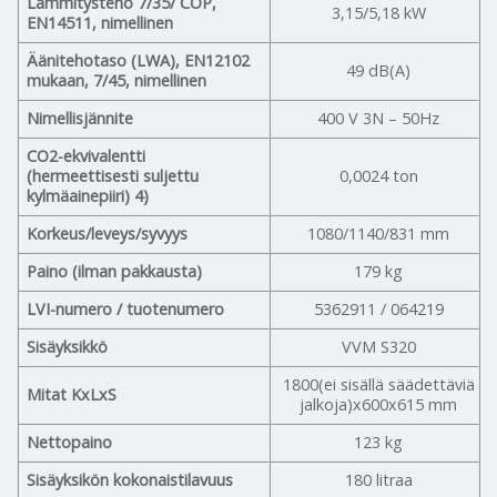
Lämmitysteho 7/35/ COP,
3,15/5,18 kW
EN14511, nimellinen
Äänitehotaso (LWA), EN12102
49 dB(A)
mukaan, 7/45, nimellinen
Nimellisjännite
400 V 3N – 50Hz
CO2-ekvivalentti
(hermeettisesti suljettu
0,0024 ton
kylmäainepiiri) 4)
Korkeus/leveys/syvyys
1080/1140/831 mm
Paino (ilman pakkausta)
179 kg
LVI-numero / tuotenumero
5362911 / 064219
Sisäyksikkö
VVM S320
1800(ei sisällä säädettäviä
Mitat KxLxS
jalkoja)x600x615 mm
Nettopaino
123 kg
Sisäyksikön kokonaistilavuus
180 litraa