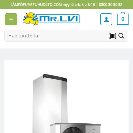
Skip
LÄMPÖPUMPPUHUOLTO.COM myynti ark. klo 8-16 |
0300 30 80 82
to
content
0
Etsi:
barcode_scanner