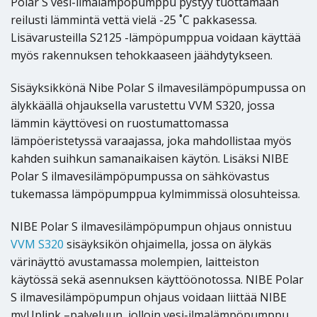
Polar S vesi-ilmalämpöpumppu pystyy tuottamaan
reilusti lämmintä vettä vielä -25 ˚C pakkasessa.
Lisävarusteilla S2125 -lämpöpumppua voidaan käyttää
myös rakennuksen tehokkaaseen jäähdytykseen.
Sisäyksikkönä Nibe Polar S ilmavesilämpöpumpussa on
älykkäällä ohjauksella varustettu VVM S320, jossa
lämmin käyttövesi on ruostumattomassa
lämpöeristetyssä varaajassa, joka mahdollistaa myös
kahden suihkun samanaikaisen käytön. Lisäksi NIBE
Polar S ilmavesilämpöpumpussa on sähkövastus
tukemassa lämpöpumppua kylmimmissä olosuhteissa.
NIBE Polar S ilmavesilämpöpumpun ohjaus onnistuu
VVM S320
sisäyksikön ohjaimella, jossa on älykäs
värinäyttö avustamassa molempien, laitteiston
käytössä sekä asennuksen käyttöönotossa. NIBE Polar
S ilmavesilämpöpumpun ohjaus voidaan liittää NIBE
myUplink –palveluun, jolloin vesi-ilmalämpöpumppu