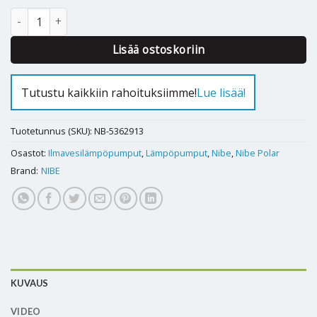
Ilmavesilämpöpumppu Nibe Polar S 8kW (3-vaihe) määrä
Alternative:
Lisää ostoskoriin
Tutustu kaikkiin rahoituksiimme!
Lue lisää!
Tuotetunnus (SKU):
NB-5362913
Osastot:
Ilmavesilämpöpumput
,
Lämpöpumput
,
Nibe
,
Nibe Polar
Brand:
NIBE
KUVAUS
VIDEO