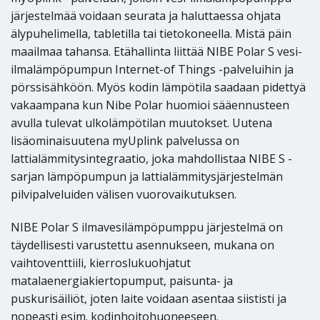
järjestelmää voidaan seurata ja haluttaessa ohjata
älypuhelimella, tabletilla tai tietokoneella. Mistä päin
maailmaa tahansa. Etähallinta liittää NIBE Polar S vesi-
ilmalämpöpumpun Internet-of Things -palveluihin ja
pörssisähköön. Myös kodin lämpötila saadaan pidettyä
vakaampana kun Nibe Polar huomioi sääennusteen
avulla tulevat ulkolämpötilan muutokset. Uutena
lisäominaisuutena myUplink palvelussa on
lattialämmitysintegraatio, joka mahdollistaa NIBE S -
sarjan lämpöpumpun ja lattialämmitysjärjestelmän
pilvipalveluiden välisen vuorovaikutuksen.
NIBE Polar S ilmavesilämpöpumppu järjestelmä on
täydellisesti varustettu asennukseen, mukana on
vaihtoventtiili, kierroslukuohjatut
matalaenergiakiertopumput, paisunta- ja
puskurisäiliöt, joten laite voidaan asentaa siististi ja
nopeasti esim. kodinhoitohuoneeseen.