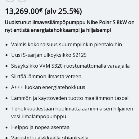
13,269.00
(alv 25.5%)
€
Uudistunut ilmavesilämpöpumppu Nibe Polar S 8kW on
nyt entistä energiatehokkaampi ja hiljaisempi
Valmis kokonaisuus suurempiinkin pientaloihin
Uusi S-sarjan ulkoyksikkö S2125
Sisäyksikkö VVM S320 ruostumattomalla varaajalla
Siirtää lämmön ilmasta veteen
A+++ luokan energiatehokkuus
Lämmön ja käyttöveden tuotto maalämmön tasoa!
Tehokkuudestaan huolimatta äärimmäisen hiljainen
vesi-ilmalämpöpumppu
Helppo ja nopea asentaa
Varustettu älykkäällä ohjauksella