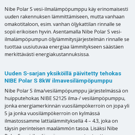
Nibe Polar S vesi-ilmalämpöpumppu käy erinomaisesti
uuden rakennuksen lämmittämiseen, mutta vanhaan
omakotitaloon, esim. vanhan öljykattilan rinnalle se
sopii erikoisen hyvin. Asentamalla Nibe Polar S vesi-
ilmalämpöpumpun öljylämmitysjärjestelmän rinnalle se
tuottaa uusiutuvaa energiaa lämmitykseen säästäen
merkittävästi energiakustannuksissa.
Uuden S-sarjan yksiköillä päivitetty tehokas
NIBE Polar S 8kW ilmavesilämpöpumppu
Nibe Polar S ilma/vesilämpöpumppu järjestelmässä on
huipputehokas NIBE S2125 ilma-/ vesilämpöpumppu,
jonka energiamerkinnän vuosilämpökerroin on jopa yli
5 ja jonka vuosilämpökerroin on kylmässä
ilmastossamme lattialämmityksellä 4 – 4.3, joka on
täysin perinteisen maalämmön tasoa. Lisäksi Nibe