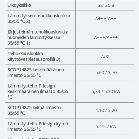
Ulkoyksikkö
S2125-8
Lämmityksen tehokkuusluokka
A+++/A++
35/55 °C 2)
Järjestelmän tehokkuusluokka
huoneiden lämmityksessä
A+++/A+++
35/55 °C 1)
Tehokkuusluokka
A/XL
käyttövesi/latausprofiili 3)
SCOP14825 keskimääräinen
5,00 / 3,70
ilmasto 35/55 °C
Lämmitysteho Pdesign
keskimääräinen ilmasto 35/55
5,33 / 5,30 kW
°C
SCOP14825 kylmä ilmasto
4,10 / 3,20
35/55 °C
Lämmitysteho Pdesign kylmä
5.4/5.2 kW
ilmasto 35/55 °C