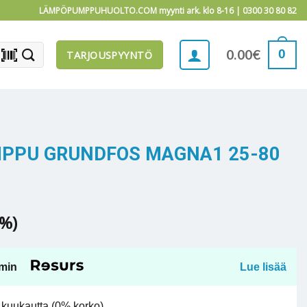
LÄMPÖPUMPPUHUOLTO.COM myynti ark. klo 8-16 |
0300 30 80 82
barcode_scanner
0
0.00
€
TARJOUSPYYNTÖ
MPPU GRUNDFOS MAGNA1 25-80
5%)
min
Lue lisää
kuukautta (0% korko).