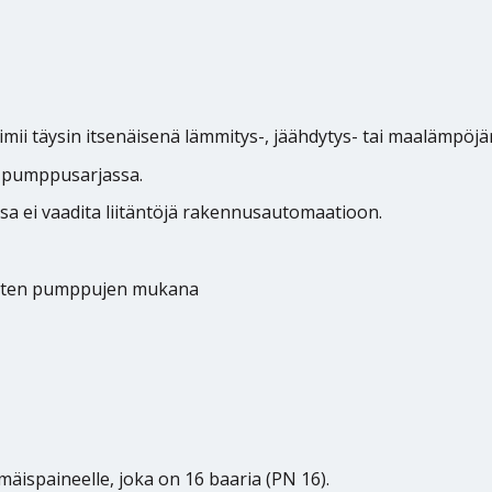
oimii täysin itsenäisenä lämmitys-, jäähdytys- tai maalämpöjä
-pumppusarjassa.
issa ei vaadita liitäntöjä rakennusautomaatioon.
äisten pumppujen mukana
mäispaineelle, joka on 16 baaria (PN 16).