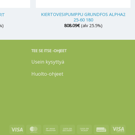
+
KIERTOVESIPUMPPU GRUNDFOS ALPHA2
RT
25-60 180
%)
808.09
€
(alv 25.5%)
TEE SE ITSE -OHJEET
Usein kysyttyä
Huolto-ohjeet
Visa
MasterCard
Bank
Cash
Cash
Invoice
Visa