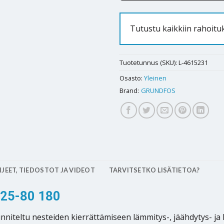
Tutustu kaikkiin rahoitu
Tuotetunnus (SKU):
L-4615231
Osasto:
Yleinen
Brand:
GRUNDFOS
JEET, TIEDOSTOT JA VIDEOT
TARVITSETKO LISÄTIETOA?
 25-80 180
ltu nesteiden kierrättämiseen lämmitys-, jäähdytys- ja käyt