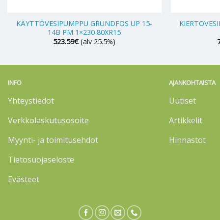
+
+
KÄYTTÖVESIPUMPPU GRUNDFOS UP 15-
KIERTOVES
14B PM 1×230 80XR15
523.59
€
(alv 25.5%)
INFO
AJANKOHTAISTA
Yhteystiedot
Uutiset
Verkkolaskutusosoite
Artikkelit
Myynti- ja toimitusehdot
Hinnastot
Tietosuojaseloste
Evästeet