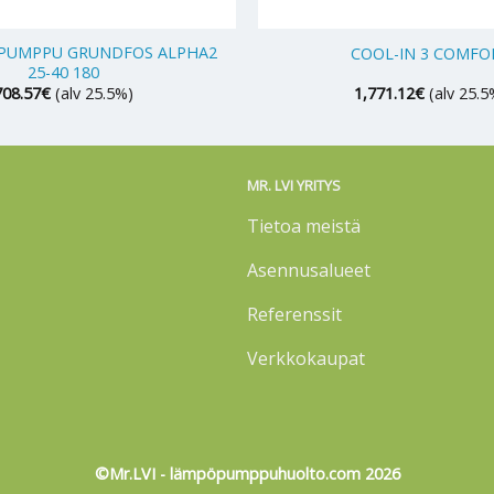
+
IPUMPPU GRUNDFOS ALPHA2
COOL-IN 3 COMFO
25-40 180
708.57
€
(alv 25.5%)
1,771.12
€
(alv 25.5
MR. LVI YRITYS
Tietoa meistä
Asennusalueet
Referenssit
Verkkokaupat
©Mr.LVI - lämpöpumppuhuolto.com 2026