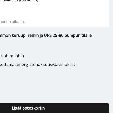
auden aikana.
mön keruupiireihin ja UPS 25-80 pumpun tilalle
optimointiin
 asettamat energiatehokkuusvaatimukset
gna1 25-80 180 määrä
Lisää ostoskoriin