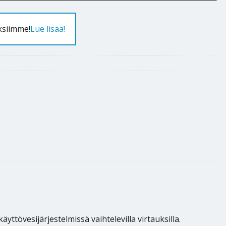
ksiimme!
Lue lisää!
tövesijärjestelmissä vaihtelevilla virtauksilla.