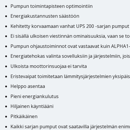
Pumpun toimintapisteen optimointiin
Energiakustannusten säästöön
Kehitetty korvaamaan vanhat UPS 200 -sarjan pumput
Ei sisällä ulkoisen viestinnän ominaisuuksia, vaan se t
Pumpun ohjaustoiminnot ovat vastaavat kuin ALPHA1
Energiatehokas valinta sovelluksiin ja järjestelmiin, jo
Ulkoista moottorinsuojaa ei tarvita
Eristevaipat toimitetaan lämmitysjärjestelmien yksip
Helppo asentaa
Pieni energiankulutus
Hiljainen käyntiääni
Pitkäikäinen
Kaikki sarjan pumput ovat saatavilla järjestelmän enim