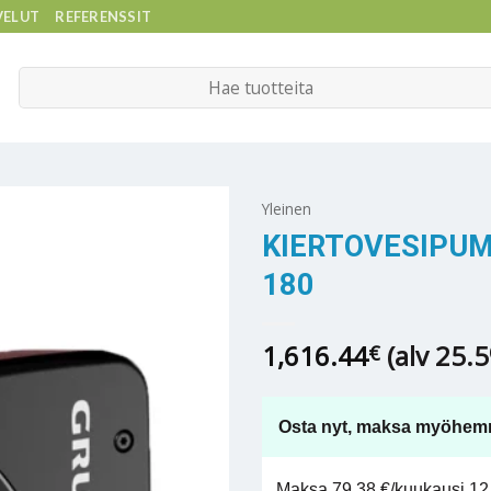
VELUT
REFERENSSIT
Etsi:
Yleinen
KIERTOVESIPU
180
1,616.44
(alv 25.
€
Osta nyt, maksa myöhem
Maksa 79,38 €/kuukausi 12 