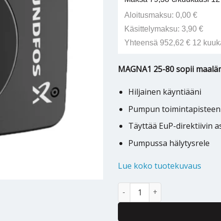
Aloitusmaksu: 0,00 €
Käsittelymaksu: 3,90 €
Yhteensä 952,62 € 12 kuuk
MAGNA1 25-80 sopii maaläm
Hiljainen käyntiääni
Pumpun toimintapisteen 
Täyttää EuP-direktiivin
Pumpussa hälytysrele
Lue koko tuotekuvaus
Kiertovesipumppu Grundfos Ma
Alternative: