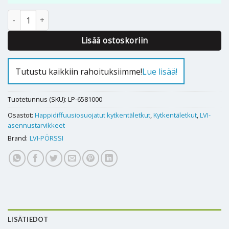
KYTKENTÄLETKU 1000mm RST 1/2" SK -1/2"SK O2B määrä
Alternative:
Lisää ostoskoriin
Tutustu kaikkiin rahoituksiimme!
Lue lisää!
Tuotetunnus (SKU):
LP-6581000
Osastot:
Happidiffuusiosuojatut kytkentäletkut
,
Kytkentäletkut
,
LVI-
asennustarvikkeet
Brand:
LVI-PÖRSSI
LISÄTIEDOT