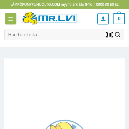
Skip
LÄMPÖPUMPPUHUOLTO.COM myynti ark. klo 8-16 |
0300 30 80 82
to
content
0
Etsi:
barcode_scanner