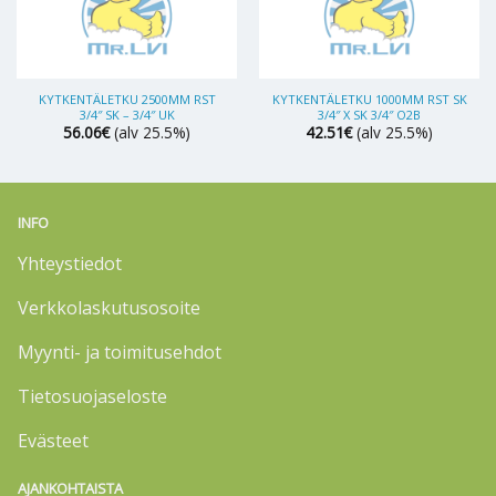
KYTKENTÄLETKU 2500MM RST
KYTKENTÄLETKU 1000MM RST SK
3/4″ SK – 3/4″ UK
3/4″ X SK 3/4″ O2B
56.06
€
(alv 25.5%)
42.51
€
(alv 25.5%)
INFO
Yhteystiedot
Verkkolaskutusosoite
Myynti- ja toimitusehdot
Tietosuojaseloste
Evästeet
AJANKOHTAISTA