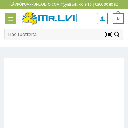
Skip
LÄMPÖPUMPPUHUOLTO.COM myynti ark. klo 8-16 |
0300 30 80 82
to
content
0
Etsi:
barcode_scanner