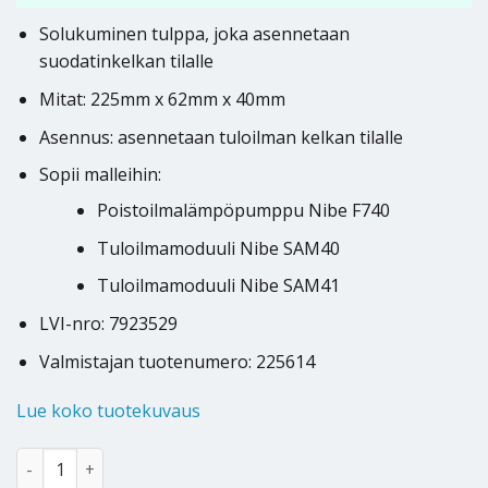
Solukuminen tulppa, joka asennetaan
suodatinkelkan tilalle
Mitat: 225mm x 62mm x 40mm
Asennus: asennetaan tuloilman kelkan tilalle
Sopii malleihin:
Poistoilmalämpöpumppu Nibe F740
Tuloilmamoduuli Nibe SAM40
Tuloilmamoduuli Nibe SAM41
LVI-nro: 7923529
Valmistajan tuotenumero: 225614
Lue koko tuotekuvaus
Nibe poistoilmalämpöpumpun suodattimen tulppa määrä
Alternative: