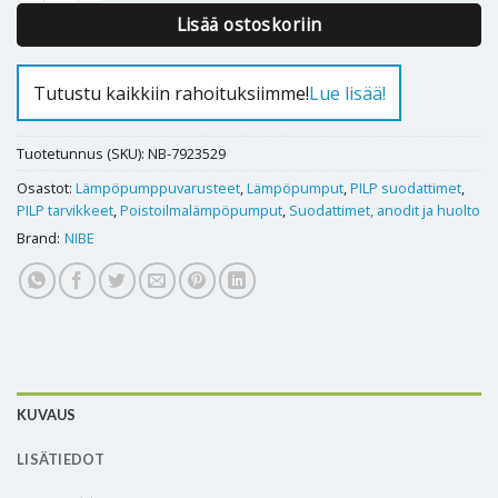
Lisää ostoskoriin
Tutustu kaikkiin rahoituksiimme!
Lue lisää!
Tuotetunnus (SKU):
NB-7923529
Osastot:
Lämpöpumppuvarusteet
,
Lämpöpumput
,
PILP suodattimet
,
PILP tarvikkeet
,
Poistoilmalämpöpumput
,
Suodattimet, anodit ja huolto
Brand:
NIBE
KUVAUS
LISÄTIEDOT