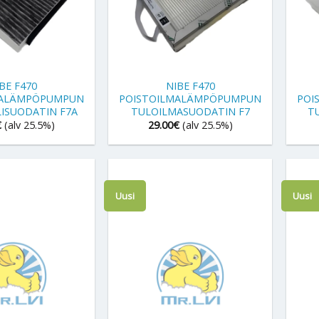
+
+
BE F470
NIBE F470
MALÄMPÖPUMPUN
POISTOILMALÄMPÖPUMPUN
POI
ILISUODATIN F7A
TULOILMASUODATIN F7
T
€
(alv 25.5%)
29.00
€
(alv 25.5%)
Uusi
Uusi
+
+