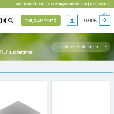
LÄMPÖPUMPPUHUOLTO.COM myynti ark. klo 8-16 |
0300 30 80 82
barcode_scanner
0
0.00
€
TARJOUSPYYNTÖ
PILP suodattimet