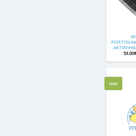
+
NI
POISTOIL
AKTIIVIHI
53.00
Uusi
+