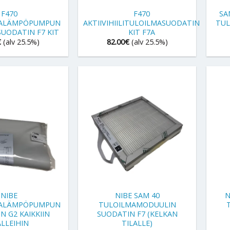
F470
F470
SA
MALÄMPÖPUMPUN
AKTIIVIHIILITULOILMASUODATIN
TUL
UODATIN F7 KIT
KIT F7A
€
(alv 25.5%)
82.00
€
(alv 25.5%)
+
+
NIBE
NIBE SAM 40
N
MALÄMPÖPUMPUN
TULOILMAMODUULIN
N G2 KAIKKIIN
SUODATIN F7 (KELKAN
LLEIHIN
TILALLE)