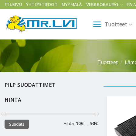
Skip
ETUSIVU
YHTEYSTIEDOT
MYYMÄLÄ
VERKKOKAUPAT
PAL
to
content
Tuotteet
Tuotteet
/
Läm
PILP SUODATTIMET
HINTA
Minimihinta
Maksimihinta
Hinta:
10€
—
90€
Suodata