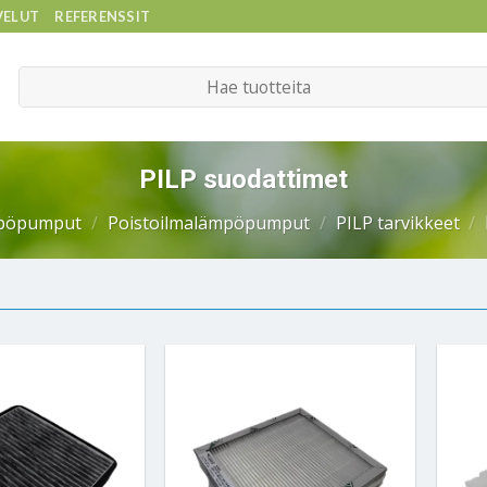
VELUT
REFERENSSIT
Etsi:
PILP suodattimet
pöpumput
/
Poistoilmalämpöpumput
/
PILP tarvikkeet
/