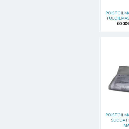
POISTOIL
TULOILMAS
60.00
+
POISTOIL
SUODATI
MA