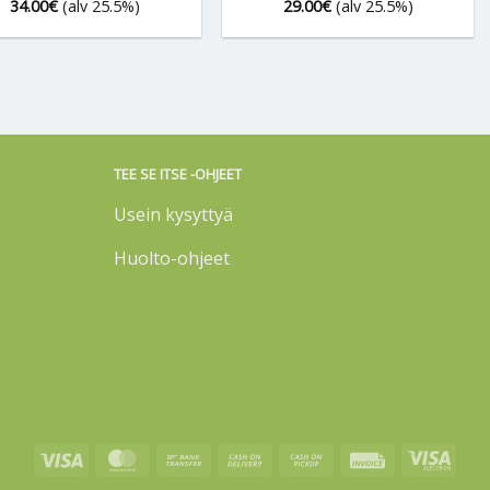
34.00
€
(alv 25.5%)
29.00
€
(alv 25.5%)
TEE SE ITSE -OHJEET
Usein kysyttyä
Huolto-ohjeet
Visa
MasterCard
Bank
Cash
Cash
Invoice
Visa
Transfer
On
on
Elect