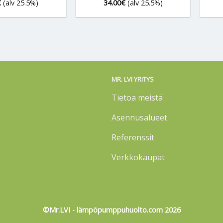
€
(alv 25.5%)
34.00
€
(alv 25.5%)
MR. LVI YRITYS
Tietoa meistä
Asennusalueet
Referenssit
Verkkokaupat
©Mr.LVI - lämpöpumppuhuolto.com 2026