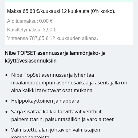
Maksa 65,63 €/kuukausi 12 kuukautta (0% korko).
Aloitusmaksu: 0,00 €
Käsittelymaksu: 3,90 €
Yhteensä 787,65 € 12 kuukauden aikana.
Nibe TOPSET asennussarja lämmönjako- ja
käyttövesiasennuksiin
Nibe TopSet asennussarja lyhentää
maalämpöpumpun asennusaikaa ja asentajalla on
aina kaikki tarvittavat osat mukana
Helppokäyttöinen ja näppärä
Sarja sisältää kaikki tarvittavat venttiilit,
painemittarin, paisuntasäiliön ja varolaitteet.
Valmistettu alan johtavien valmistajien
komponenteista