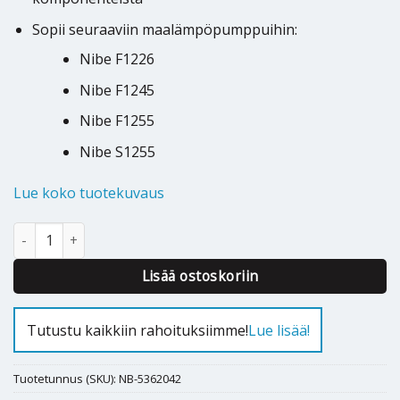
Sopii seuraaviin maalämpöpumppuihin:
Nibe F1226
Nibe F1245
Nibe F1255
Nibe S1255
Lue koko tuotekuvaus
Nibe TOPSET maalämpöpumpun asennussarja määrä
Alternative:
Lisää ostoskoriin
Tutustu kaikkiin rahoituksiimme!
Lue lisää!
Tuotetunnus (SKU):
NB-5362042