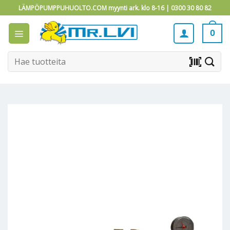
Skip
LÄMPÖPUMPPUHUOLTO.COM myynti ark. klo 8-16 |
0300 30 80 82
to
content
0
Etsi:
barcode_scanner