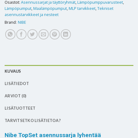
Osastot:
Asennussarjat ja täyttöryhmät
,
Lämpöpumppuvarusteet
,
Lämpöpumput
,
Maalämpöpumput
,
MLP tarvikkeet
,
Tekniset
asennustarvikkeet ja nesteet
Brand:
NIBE
KUVAUS
LISÄTIEDOT
ARVIOT (0)
LISÄTUOTTEET
TARVITSETKO LISÄTIETOA?
Nibe TopSet asennussarja lyhentää