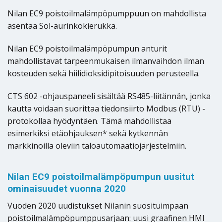
Nilan EC9 poistoilmalämpöpumppuun on mahdollista
asentaa Sol-aurinkokierukka.
Nilan EC9 poistoilmalämpöpumpun anturit
mahdollistavat tarpeenmukaisen ilmanvaihdon ilman
kosteuden sekä hiilidioksidipitoisuuden perusteella.
CTS 602 -ohjauspaneeli sisältää RS485-liitännän, jonka
kautta voidaan suorittaa tiedonsiirto Modbus (RTU) -
protokollaa hyödyntäen. Tämä mahdollistaa
esimerkiksi etäohjauksen* sekä kytkennän
markkinoilla oleviin taloautomaatiojärjestelmiin.
Nilan EC9 poistoilmalämpöpumpun uusitut
ominaisuudet vuonna 2020
Vuoden 2020 uudistukset Nilanin suosituimpaan
poistoilmalämpöpumppusarjaan: uusi graafinen HMI