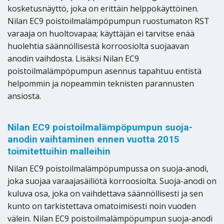
kosketusnäyttö, joka on erittäin helppokäyttöinen.
Nilan EC9 poistoilmalämpöpumpun ruostumaton RST
varaaja on huoltovapaa; käyttäjän ei tarvitse enää
huolehtia säännöllisestä korroosiolta suojaavan
anodin vaihdosta. Lisäksi Nilan EC9
poistoilmalämpöpumpun asennus tapahtuu entistä
helpommin ja nopeammin teknisten parannusten
ansiosta.
Nilan EC9 poistoilmalämpöpumpun suoja-
anodin vaihtaminen ennen vuotta 2015
toimitettuihin malleihin
Nilan EC9 poistoilmalämpöpumpussa on suoja-anodi,
joka suojaa varaajasäiliötä korroosiolta. Suoja-anodi on
kuluva osa, joka on vaihdettava säännöllisesti ja sen
kunto on tarkistettava omatoimisesti noin vuoden
välein. Nilan EC9 poistoilmalämpöpumpun suoja-anodi