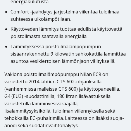
energiakulutusta.
Comfort -jäähdytys järjestelmä viilentää tuloilmaa
suhteessa ulkolämpötilaan.
Käyttöveden lämmitys tuottaa edullista käyttövettä
poistoilmasta saatavalla energialla.
Lämmityksessä poistoilmalämpöpumpun
sisäänrakennettu 9 kilowatin sähkökattila lämmittää
asuntoa vesikiertoisen lämmönjaon välityksellä.
Vakiona poistoilmalämpöpumppu Nilan EC9 on
varustettu 2014 lähtien CTS 602-ohjauksella
(vanhemmissa malleissa CTS 600) ja käyttöpaneelilla,
G4 (EU3) -suodattimilla, 180 litran lisävastuksella
varustetulla lämminvesivaraajalla,
lisälämmitysyksiköllä, tuloilman viilennyksellä sekä
tehokkailla EC-puhaltimilla. Laitteessa on lisäksi suoja-
anodi sekä suodatinvaihtohälytys.