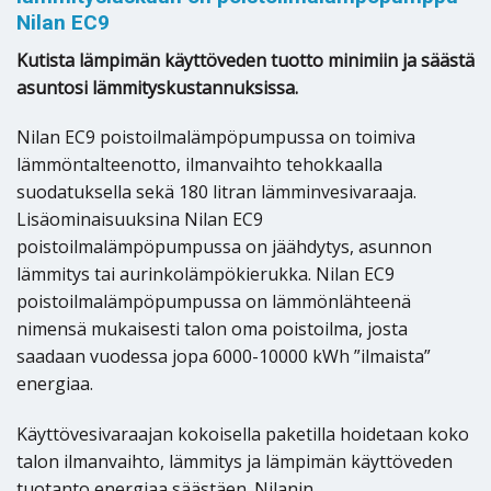
Nilan EC9
Kutista lämpimän käyttöveden tuotto minimiin ja säästä
asuntosi lämmityskustannuksissa.
Nilan EC9 poistoilmalämpöpumpussa on toimiva
lämmöntalteenotto, ilmanvaihto tehokkaalla
suodatuksella sekä 180 litran lämminvesivaraaja.
Lisäominaisuuksina Nilan EC9
poistoilmalämpöpumpussa on jäähdytys, asunnon
lämmitys tai aurinkolämpökierukka. Nilan EC9
poistoilmalämpöpumpussa on lämmönlähteenä
nimensä mukaisesti talon oma poistoilma, josta
saadaan vuodessa jopa 6000-10000 kWh ”ilmaista”
energiaa.
Käyttövesivaraajan kokoisella paketilla hoidetaan koko
talon ilmanvaihto, lämmitys ja lämpimän käyttöveden
tuotanto energiaa säästäen. Nilanin