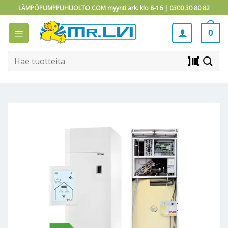
Skip
LÄMPÖPUMPPUHUOLTO.COM myynti ark. klo 8-16 |
0300 30 80 82
to
content
0
Etsi:
barcode_scanner