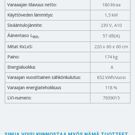
Varaaajan tilavuus netto:
180 litraa
Käyttöveden lämmitys:
1,5 kW
Sisääntulojännite:
230 V, A10
Äänentaso L
57 dB(A)
WA:
Mitat KxLxS:
220 x 60 x 60 cm
Paino:
174 kg
Energialuokka:
A
Varaajan vuosittainen sähkönkulutus:
852 kWh/vuosi
Varaajan energiatehokkuus
118 %
LVI-numero:
7939015
SINUA VOISI KIINNOSTAA MYÖS NÄMÄ TUOTTEET