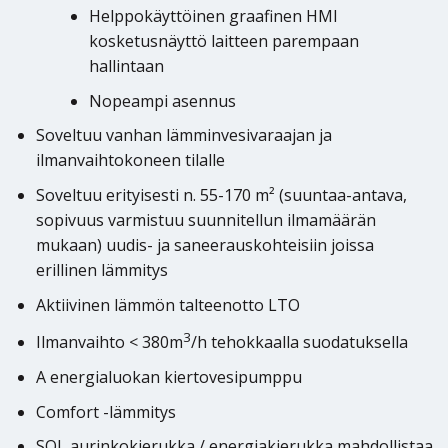
Helppokäyttöinen graafinen HMI
kosketusnäyttö laitteen parempaan
hallintaan
Nopeampi asennus
Soveltuu vanhan lämminvesivaraajan ja
ilmanvaihtokoneen tilalle
Soveltuu erityisesti n. 55-170 m² (suuntaa-antava,
sopivuus varmistuu suunnitellun ilmamäärän
mukaan) uudis- ja saneerauskohteisiin joissa
erillinen lämmitys
Aktiivinen lämmön talteenotto LTO
3
Ilmanvaihto < 380m
/h tehokkaalla suodatuksella
A energialuokan kiertovesipumppu
Comfort -lämmitys
SOL aurinkokierukka / energiakierukka mahdollistaa