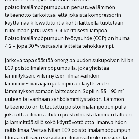
poistoilmalämpöpumppuun perustuva lämmön
talteenotto tarkoittaa, että jokaista kompressorin
käyttämää kilowattituntia kohti laitteella tuotetaan
tuloilmaan jatkuvasti 3-4-kertaisesti lämpöä.
Poistoilmalämpöpumpun hyötysuhde (COP) on huima
4,2 – jopa 30 % vastaavia laitteita tehokkaampi.
Järkevä tapa säästää energiaa uuden sukupolven Nilan
EC9 poistoilmalämpöpumpulla, joka yhdistää
lämmityksen, viilennyksen, ilmanvaihdon,
lämminvesivaraajan ja lämpimän käyttöveden
lämmityksen samaan laitteeseen. Sopii n. 55-190 m²
uuteen tai vanhaan sähkölämmitystaloon. Lämmön
talteenotto on toteutettu poistoilmalämpöpumpulla,
joka ottaa ilmanvaihdon poistoilmasta lämmön talteen
ja lämmittää sillä sekä käyttövettä että ilmanvaihdon
raitisilmaa. Vertaa Nilan EC9 poistoilmalämpöpumpun
hintaa erilliseen varaajaan, ilmanvaihtokoneeseen ja