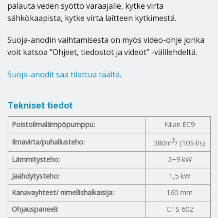
palauta veden syöttö varaajalle, kytke virta
sähkökaapista, kytke virta laitteen kytkimestä.
Suoja-anodin vaihtamisesta on myös video-ohje jonka
voit katsoa ”Ohjeet, tiedostot ja videot” -välilehdeltä.
Suoja-anodit saa tilattua täältä
.
Tekniset tiedot
Poistoilmalämpöpumppu:
Nilan EC9
3
Ilmavirta/puhallusteho:
380m
/ (105 l/s)
Lämmitysteho:
2+9 kW
Jäähdytysteho:
1,5 kW
Kanavayhteet/ nimellishalkaisija:
160 mm
Ohjauspaneeli:
CTS 602