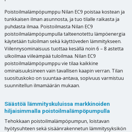
Poistoilmalämpöpumppu Nilan EC9 poistaa kostean ja
tunkkaisen ilman asunnosta, ja tuo tilalle raikasta ja
puhdasta ilmaa. Poistoilmasta Nilan EC9
poistoilmalämpöpumpulla talteenotettu lämpöenergia
käytetään tuloilman sekä käyttöveden lämmitykseen.
Viilennysominaisuus tuottaa kesällä noin 6 – 8 astetta
ulkoilmaa viileämpää tuloilmaa. Nilan EC9
poistoilmalämpöpumppu vie tilaa kaikkine
ominaisuuksineen vain tavallisen kaapin verran. Tilan
suosituskoko on suuntaa-antava, sopivuus varmistuu
suunnitellun ilmamäärän mukaan.
Säästöä lämmityskuluissa markkinoiden
hiljaisimmalla poistoilmalämpöpumpulla
Tehokkaan poistoilmalämpöpumpun, loistavan
hyötysuhteen sekä sisäänrakennetun lämmitysyksikön