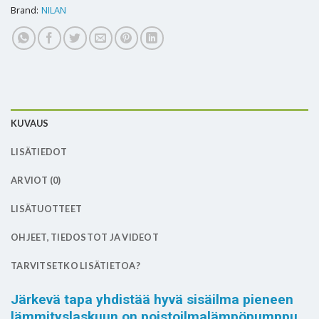
Brand:
NILAN
KUVAUS
LISÄTIEDOT
ARVIOT (0)
LISÄTUOTTEET
OHJEET, TIEDOSTOT JA VIDEOT
TARVITSETKO LISÄTIETOA?
Järkevä tapa yhdistää hyvä sisäilma pieneen
lämmityslaskuun on poistoilmalämpöpumppu