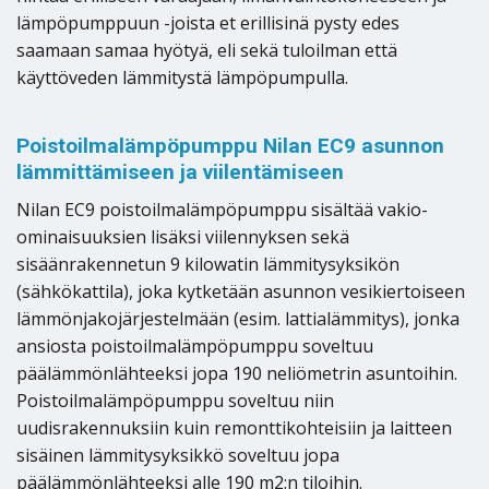
lämpöpumppuun -joista et erillisinä pysty edes
saamaan samaa hyötyä, eli sekä tuloilman että
käyttöveden lämmitystä lämpöpumpulla.
Poistoilmalämpöpumppu Nilan EC9 asunnon
lämmittämiseen ja viilentämiseen
Nilan EC9 poistoilmalämpöpumppu sisältää vakio-
ominaisuuksien lisäksi viilennyksen sekä
sisäänrakennetun 9 kilowatin lämmitysyksikön
(sähkökattila), joka kytketään asunnon vesikiertoiseen
lämmönjakojärjestelmään (esim. lattialämmitys), jonka
ansiosta poistoilmalämpöpumppu soveltuu
päälämmönlähteeksi jopa 190 neliömetrin asuntoihin.
Poistoilmalämpöpumppu soveltuu niin
uudisrakennuksiin kuin remonttikohteisiin ja laitteen
sisäinen lämmitysyksikkö soveltuu jopa
päälämmönlähteeksi alle 190 m2:n tiloihin.