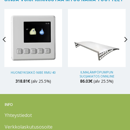
ILMALÄMPÖPUMPUN
HUONEYKSIKKÖ NIBE RMU 40
SUOJAKATOS ONNLINE
318.81
€
(alv 25.5%)
86.03
€
(alv 25.5%)
INFO
Yhteystiedot
Verkkolaskutusosoite