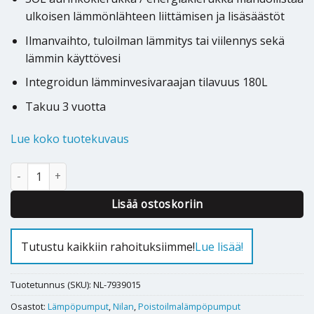
ulkoisen lämmönlähteen liittämisen ja lisäsäästöt
Ilmanvaihto, tuloilman lämmitys tai viilennys sekä
lämmin käyttövesi
Integroidun lämminvesivaraajan tilavuus 180L
Takuu 3 vuotta
Lue koko tuotekuvaus
Poistoilmalämpöpumppu Nilan EC9 jäähdytyksellä ja sähkökattila
Alternative:
Lisää ostoskoriin
Tutustu kaikkiin rahoituksiimme!
Lue lisää!
Tuotetunnus (SKU):
NL-7939015
Osastot:
Lämpöpumput
,
Nilan
,
Poistoilmalämpöpumput