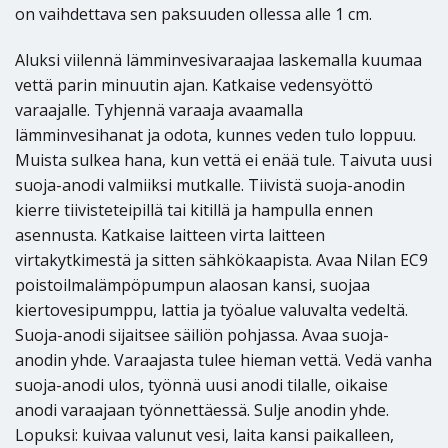
on vaihdettava sen paksuuden ollessa alle 1 cm.
Aluksi viilennä lämminvesivaraajaa laskemalla kuumaa
vettä parin minuutin ajan. Katkaise vedensyöttö
varaajalle. Tyhjennä varaaja avaamalla
lämminvesihanat ja odota, kunnes veden tulo loppuu.
Muista sulkea hana, kun vettä ei enää tule. Taivuta uusi
suoja-anodi valmiiksi mutkalle. Tiivistä suoja-anodin
kierre tiivisteteipillä tai kitillä ja hampulla ennen
asennusta. Katkaise laitteen virta laitteen
virtakytkimestä ja sitten sähkökaapista. Avaa Nilan EC9
poistoilmalämpöpumpun alaosan kansi, suojaa
kiertovesipumppu, lattia ja työalue valuvalta vedeltä.
Suoja-anodi sijaitsee säiliön pohjassa. Avaa suoja-
anodin yhde. Varaajasta tulee hieman vettä. Vedä vanha
suoja-anodi ulos, työnnä uusi anodi tilalle, oikaise
anodi varaajaan työnnettäessä. Sulje anodin yhde.
Lopuksi: kuivaa valunut vesi, laita kansi paikalleen,