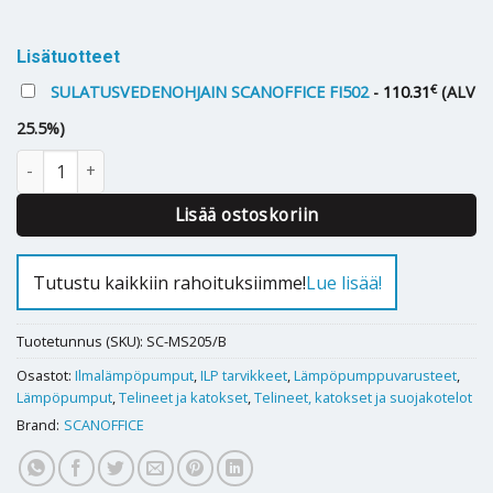
Alternative:
Lisätuotteet
€
SULATUSVEDENOHJAIN SCANOFFICE FI502
-
110.31
(ALV
25.5%)
Seinäkiinnitysteline ilp ulkoyksikölle Scanoffice MS205 määrä
Lisää ostoskoriin
Tutustu kaikkiin rahoituksiimme!
Lue lisää!
Tuotetunnus (SKU):
SC-MS205/B
Osastot:
Ilmalämpöpumput
,
ILP tarvikkeet
,
Lämpöpumppuvarusteet
,
Lämpöpumput
,
Telineet ja katokset
,
Telineet, katokset ja suojakotelot
Brand:
SCANOFFICE