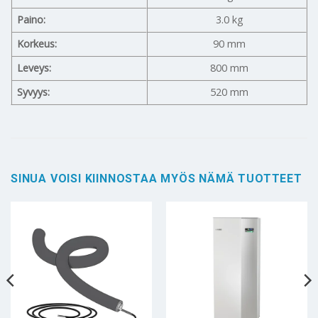
Paino:
3.0 kg
Korkeus:
90 mm
Leveys:
800 mm
Syvyys:
520 mm
SINUA VOISI KIINNOSTAA MYÖS NÄMÄ TUOTTEET