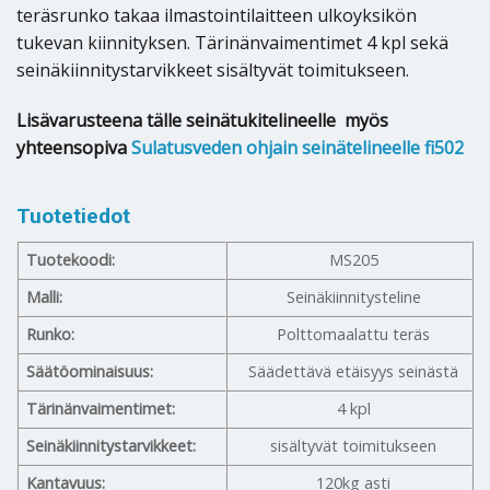
teräsrunko takaa ilmastointilaitteen ulkoyksikön
tukevan kiinnityksen. Tärinänvaimentimet 4 kpl sekä
seinäkiinnitystarvikkeet sisältyvät toimitukseen.
Lisävarusteena tälle seinätukitelineelle myös
yhteensopiva
Sulatusveden ohjain seinätelineelle fi502
Tuotetiedot
Tuotekoodi:
MS205
Malli:
Seinäkiinnitysteline
Runko:
Polttomaalattu teräs
Säätöominaisuus:
Säädettävä etäisyys seinästä
Tärinänvaimentimet:
4 kpl
Seinäkiinnitystarvikkeet:
sisältyvät toimitukseen
Kantavuus:
120kg asti