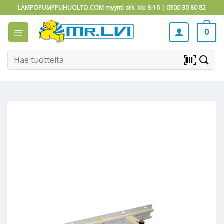
Skip
LÄMPÖPUMPPUHUOLTO.COM myynti ark. klo 8-16 |
0300 30 80 82
to
content
0
Etsi:
barcode_scanner