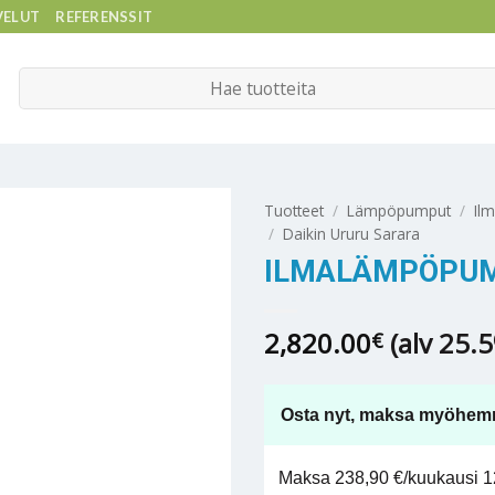
VELUT
REFERENSSIT
Etsi:
Tuotteet
/
Lämpöpumput
/
Il
/
Daikin Ururu Sarara
ILMALÄMPÖPUM
2,820.00
(alv 25.
€
Osta nyt, maksa myöhem
Maksa 238,90 €/kuukausi 12