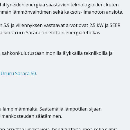
ittyneiden energiaa säästävien teknologioiden, kuten
emmän lämmönvaihtimen sekä kaksois-ilmanoton ansiota.
9 ja viilennyksen vastaavat arvot ovat 2.5 kW ja SEER
 Daikin Ururu Sarara on erittäin energiatehokas
sähkönkulutustaan monilla älykkäillä tekniikoilla ja
 Ururu Sarara 50
.
ma lämpimämmältä. Säätämällä lämpötilan sijaan
n ilmankosteuden säätäminen.
n ärsyttää limakalvoja, hengitysteitä, ihoa sekä silmiä,