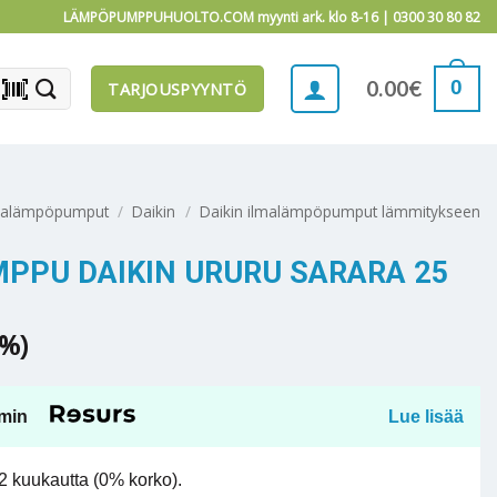
LÄMPÖPUMPPUHUOLTO.COM myynti ark. klo 8-16 |
0300 30 80 82
barcode_scanner
0
0.00
€
TARJOUSPYYNTÖ
malämpöpumput
/
Daikin
/
Daikin ilmalämpöpumput lämmitykseen
PPU DAIKIN URURU SARARA 25
5%)
min
Lue lisää
 kuukautta (0% korko).