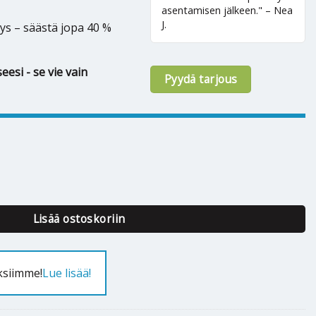
asentamisen jälkeen." – Nea
J.
ys – säästä jopa 40 %
eesi - se vie vain
Pyydä tarjous
 Sarara 25 määrä
Lisää ostoskoriin
ksiimme!
Lue lisää!