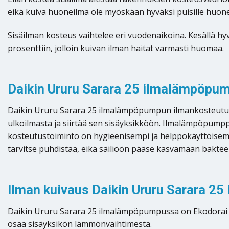
eikä kuiva huoneilma ole myöskään hyväksi puisille huoneka
Sisäilman kosteus vaihtelee eri vuodenaikoina. Kesällä hyv
prosenttiin, jolloin kuivan ilman haitat varmasti huomaa.
Daikin Ururu Sarara 25 ilmalämpöpu
Daikin Ururu Sarara 25 ilmalämpöpumpun ilmankosteutus to
ulkoilmasta ja siirtää sen sisäyksikköön. Ilmalämpöpumppu s
kosteutustoiminto on hygieenisempi ja helppokäyttöisempi v
tarvitse puhdistaa, eikä säiliöön pääse kasvamaan bakteer
Ilman kuivaus Daikin Ururu Sarara 2
Daikin Ururu Sarara 25 ilmalämpöpumpussa on Ekodorai i
osaa sisäyksikön lämmönvaihtimesta.