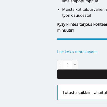
ilmalämpöpumppua
Muista kotitalousvähenn
työn osuudesta!
Kysy kiinteä tarjous kohtees
minuutin!
Lue koko tuotekuvaus
Ilmalämpöpumppu Daikin Ururu
Alternative:
Tutustu kaikkiin rahoitu