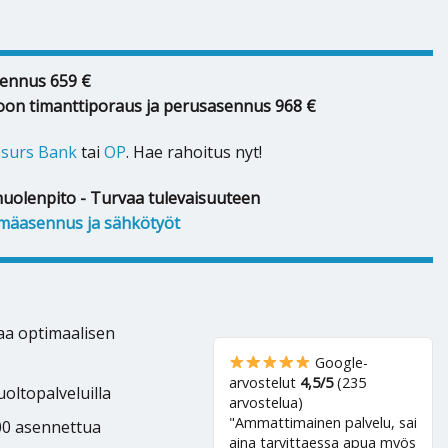
ennus 659 €
oon timanttiporaus ja perusasennus 968 €
surs Bank
tai
OP
. Hae rahoitus nyt!
huolenpito - Turvaa tulevaisuuteen
mäasennus ja sähkötyöt
kaa optimaalisen
Google-
arvostelut
4,5/5
(235
oltopalveluilla
arvostelua)
"Ammattimainen palvelu, sai
500 asennettua
aina tarvittaessa apua myös