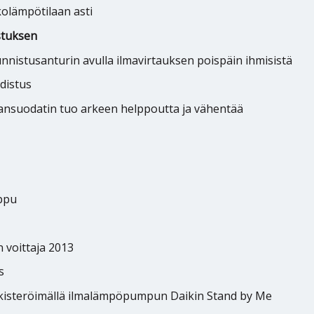
kolämpötilaan asti
astuksen
unnistusanturin avulla ilmavirtauksen poispäin ihmisistä
distus
mansuodatin tuo arkeen helppoutta ja vähentää
ppu
 voittaja 2013
s
ekisteröimällä ilmalämpöpumpun Daikin Stand by Me