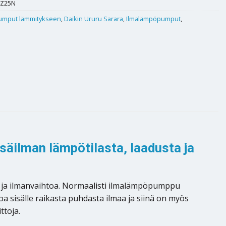
XZ25N
pumput lämmitykseen
,
Daikin Ururu Sarara
,
Ilmalämpöpumput
,
säilman lämpötilasta, laadusta ja
a ja ilmanvaihtoa. Normaalisti ilmalämpöpumppu
 sisälle raikasta puhdasta ilmaa ja siinä on myös
ttoja.