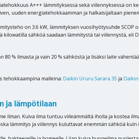
tehokkuus A+++ lämmityksessä sekä viilennyksessä on keh
iiven, uuden energiatehokkaamman ja halkaisijaltaan pien
tysteho on 3.6 kW, lämmityksen vuosihyötysuhde SCOP on 5.
lä kilowatilla sähköä saadaan lämmitystä tai viilennystä, eli
 % ilmasta ja vain 20 % sähköstä ja lisäksi laite vähentää 
s tehokkaampina malleina:
Daikin Ururu Sarara 35
ja
Daikin
 ja lämpötilaan
 ilman. Kuiva ilma tuntuu viileämmältä iholla ja kostea il
koska lämmitys ja viilennys kuluttavat enemmän sähköä kui
le, bakteereille ja homeelle. Liian kuiva huoneilma puolestaa