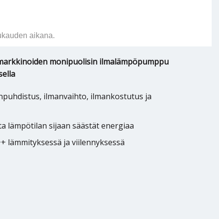
ukauden aikana.
 markkinoiden monipuolisin ilmalämpöpumppu
sella
anpuhdistus, ilmanvaihto, ilmankostutus ja
a lämpötilan sijaan säästät energiaa
+ lämmityksessä ja viilennyksessä