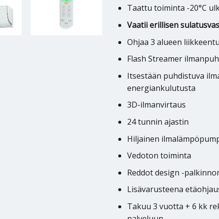
Taattu toiminta -20°C ul
Vaatii erillisen sulatusv
Ohjaa 3 alueen liikkeent
Flash Streamer ilmanpuh
Itsestään puhdistuva il
energiankulutusta
3D-ilmanvirtaus
24 tunnin ajastin
Hiljainen ilmalämpöpum
Vedoton toiminta
Reddot design -palkinnon
Lisävarusteena etäohjau
Takuu 3 vuotta + 6 kk r
palveluun