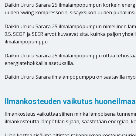
Daikin Ururu Sarara 25 ilmalämpöpumpun korkein energia
uuden Swing kompressorin, sisäyksikön uuden puhallins
Daikin Ururu Sarara 25 ilmalämpöpumpun nimellinen lämmi
9.5. SCOP ja SEER arvot kuvaavat sitä, kuinka paljon yhdel
ilmalämpöpumppu.
Daikin Ururu Sarara 25 ilmalämpöpumppu ottaa tehostaan 80
energiatehokkailla asetuksilla.
Daikin Ururu Sarara ilmalämpöpumppu on saatavilla myö
Ilmankosteuden vaikutus huoneilmaan
Ilmankosteus vaikuttaa siihen minkä lämpöisenä tunnemme
ilmankosteutta lämpötilan sijaan, säästetään energiaa, 
Liian kostea sisäilma altistaa rakennuksen kosteusvaurioil