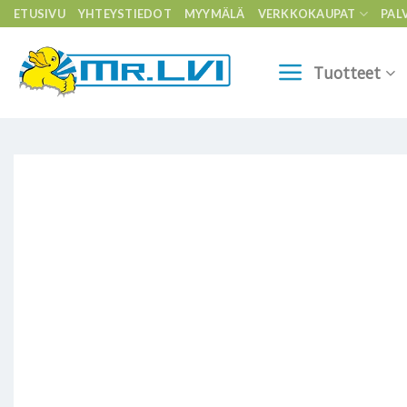
Skip
ETUSIVU
YHTEYSTIEDOT
MYYMÄLÄ
VERKKOKAUPAT
PAL
to
content
Tuotteet