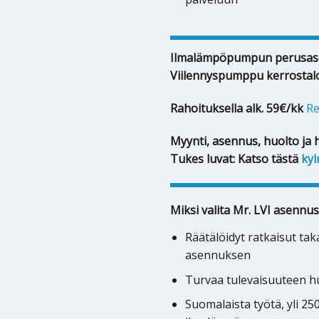
Ilmalämpöpumpun perusas
Viilennyspumppu kerrostal
Rahoituksella alk. 59€/kk
Re
Myynti, asennus, huolto ja 
Tukes luvat: Katso tästä
kyl
Miksi valita Mr. LVI asennus
Räätälöidyt ratkaisut ta
asennuksen
Turvaa tulevaisuuteen hu
Suomalaista työtä, yli 2