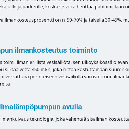
luille ja parketille, koska se voi aiheuttaa pahimmillaan ni
ä ilmankosteusprosentti on n. 50-70% ja talvella 30-45%, mut
mpun ilmankosteutus toiminto
imii ilman erillistä vesisäiliötä, sen ulkoyksikössä olevan
iirtää vettä 450 ml/h, joka riittää kostuttamaan suurenkin ti
errattuna perinteiseen vesisäiliöllä varustettuun ilmankostu
eita.
5 ilmalämpöpumpun avulla
lmankuivaus teknologia, joka vähentää sisäilman kosteutta