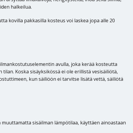
iden halkeilua.
ta kovilla pakkasilla kosteus voi laskea jopa alle 20
 ilmankostutuselementin avulla, joka kerää kosteutta
lan. Koska sisäyksikössä ei ole erillistä vesisäiliötä,
ttimeen, kun säiliöön ei tarvitse lisätä vettä, säiliötä
 muuttamatta sisäilman lämpötilaa, käyttäen ainoastaan