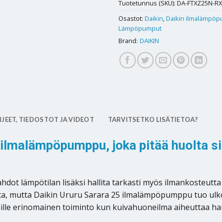
Tuotetunnus (SKU):
DA-FTXZ25N-R
Osastot:
Daikin
,
Daikin ilmalämpö
Lämpöpumput
Brand:
DAIKIN
JEET, TIEDOSTOT JA VIDEOT
TARVITSETKO LISÄTIETOA?
n ilmalämpöpumppu, joka pitää huolta si
dot lämpötilan lisäksi hallita tarkasti myös ilmankosteutt
sta, mutta Daikin Ururu Sarara 25 ilmalämpöpumppu tuo ulkoa
sille erinomainen toiminto kun kuivahuoneilma aiheuttaa hai