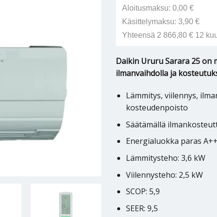
Aloitusmaksu: 0,00 €
Käsittelymaksu: 3,90 €
Yhteensä 2 866,80 € 12 ku
Daikin Ururu Sarara 25 on
ilmanvaihdolla ja kosteutuk
Lämmitys, viilennys, ilm
kosteudenpoisto
Säätämällä ilmankosteutt
Energialuokka paras A++
Lämmitysteho: 3,6 kW
Viilennysteho: 2,5 kW
SCOP: 5,9
SEER: 9,5