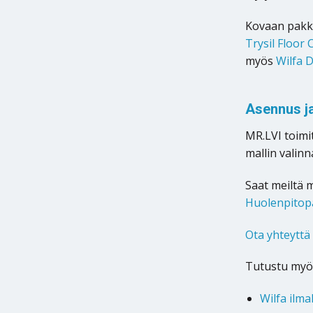
Kovaan pakk
Trysil Floor
myös
Wilfa D
Asennus ja
MR.LVI toimi
mallin valin
Saat meiltä 
Huolenpitop
Ota yhteyttä
Tutustu myö
Wilfa il