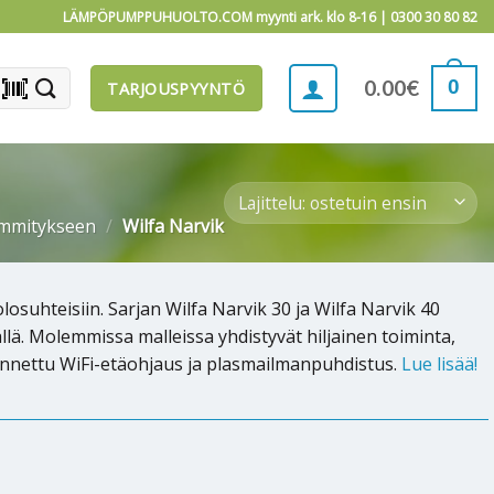
LÄMPÖPUMPPUHUOLTO.COM myynti ark. klo 8-16 |
0300 30 80 82
barcode_scanner
0
0.00
€
TARJOUSPYYNTÖ
ämmitykseen
/
Wilfa Narvik
suhteisiin. Sarjan Wilfa Narvik 30 ja Wilfa Narvik 40
ällä. Molemmissa malleissa yhdistyvät hiljainen toiminta,
ennettu WiFi-etäohjaus ja plasmailmanpuhdistus.
Lue lisää!