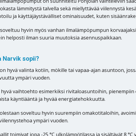
 ilmalämpöpumput on suunniteltu Pohjolan vaihteleviin sääolo
okasta lämmitystä talvella sekä miellyttävää viilennystä kes
oilu ja käyttäjäystävälliset ominaisuudet, kuten sisäänrak
 soveltuu hyvin myös vanhan ilmalämpöpumpun korvaajaksi.
in helposti ilman suuria muutoksia asennuspaikkaan.
a Narvik sopii?
 on hyvä valinta kotiin, mökille tai vapaa-ajan asuntoon, jo
uutta ympäri vuoden.
hyvä vaihtoehto esimerkiksi rivitaloasuntoihin, pienempiin o
jaista käyntiääntä ja hyvää energiatehokkuutta.
lestaan soveltuu hyvin suurempiin omakotitaloihin, avoimiin
 viilennystehoa ympäri vuoden.
lit toimivat jopa -25 °C ulkolämpötilassa ja sisältävät 8 °C