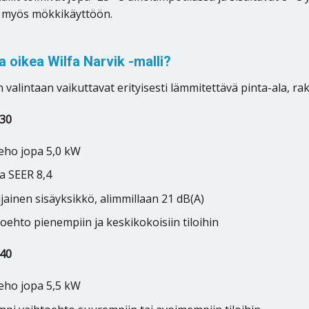
 myös mökkikäyttöön.
ta oikea Wilfa Narvik -malli?
 valintaan vaikuttavat erityisesti lämmitettävä pinta-ala, r
 30
eho jopa 5,0 kW
a SEER 8,4
iljainen sisäyksikkö, alimmillaan 21 dB(A)
oehto pienempiin ja keskikokoisiin tiloihin
 40
eho jopa 5,5 kW