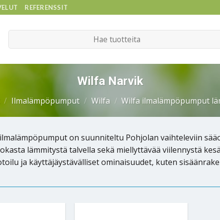
VELUT
REFERENSSIT
Etsi:
Wilfa Narvik
/
Ilmalämpöpumput
/
Wilfa
/
Wilfa ilmalämpöpumput l
 ilmalämpöpumput on suunniteltu Pohjolan vaihteleviin sääolo
okasta lämmitystä talvella sekä miellyttävää viilennystä kes
oilu ja käyttäjäystävälliset ominaisuudet, kuten sisäänrak