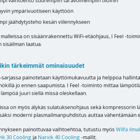
pi vaihtoehto suurempiin tai avoimempiin tiloihin
hyvin ympärivuotiseen käyttöön
pi jäähdytysteho kesän viilennykseen
alleissa on sisäänrakennettu WiFi-etäohjaus, I Feel -toim
sisäilman laatua.
ikin tärkeimmät ominaisuudet
 -sarjassa painotetaan käyttömukavuutta ja helppoa hallinta
mökillä jo ennen saapumista. I Feel -toiminto mittaa lämpöti
lämpöä juuri siellä missä oleskellaan.
issa on myös älykäs sulatuksenohjaus sekä kompressorin läm
Lisäksi moderni plasmailmanpuhdistus auttaa vähentämään e
ilennykseen painottuvaa vaihtoehtoa, tutustu myös
Wilfa ilm
ik 30 Cooling
ja
Narvik 40 Cooling
-mallit.