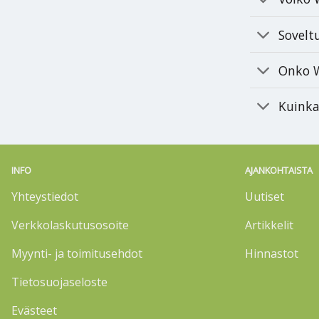
Sovelt
Onko W
Kuinka
INFO
AJANKOHTAISTA
Yhteystiedot
Uutiset
Verkkolaskutusosoite
Artikkelit
Myynti- ja toimitusehdot
Hinnastot
Tietosuojaseloste
Evästeet