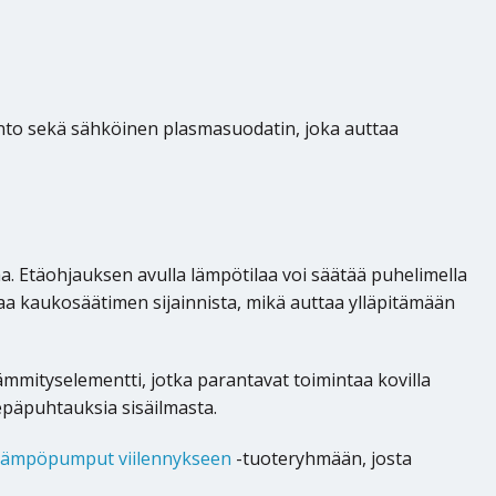
into sekä sähköinen plasmasuodatin, joka auttaa
a. Etäohjauksen avulla lämpötilaa voi säätää puhelimella
laa kaukosäätimen sijainnista, mikä auttaa ylläpitämään
mityselementti, jotka parantavat toimintaa kovilla
päpuhtauksia sisäilmasta.
alämpöpumput viilennykseen
-tuoteryhmään, josta