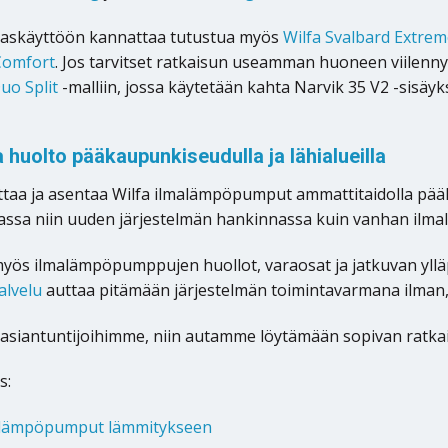
askäyttöön kannattaa tutustua myös
Wilfa Svalbard Extre
 Comfort
. Jos tarvitset ratkaisun useamman huoneen viilenny
uo Split
-malliin, jossa käytetään kahta Narvik 35 V2 -sisäyk
 huolto pääkaupunkiseudulla ja lähialueilla
ttaa ja asentaa Wilfa ilmalämpöpumput ammattitaidolla pä
nassa niin uuden järjestelmän hankinnassa kuin vanhan il
myös ilmalämpöpumppujen huollot, varaosat ja jatkuvan ylläp
alvelu
auttaa pitämään järjestelmän toimintavarmana ilman, 
asiantuntijoihimme, niin autamme löytämään sopivan ratkai
s:
malämpöpumput lämmitykseen