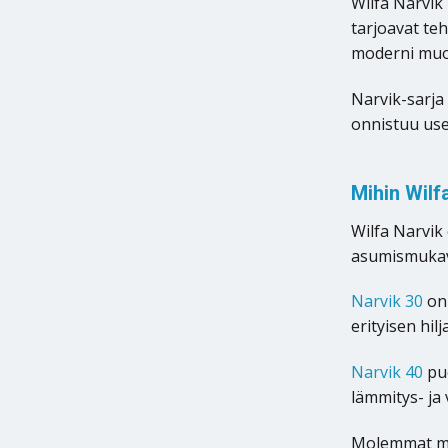
Wilfa Narvik
tarjoavat teh
moderni muot
Narvik-sarja
onnistuu use
Mihin Wilf
Wilfa Narvik
asumismukav
Narvik 30
on 
erityisen hil
Narvik 40
puo
lämmitys- ja
Molemmat mal