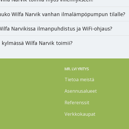
uuko Wilfa Narvik vanhan ilmalämpöpumpun tilalle?
ilfa Narvikissa ilmanpuhdistus ja WiFi-ohjaus?
 kylmässä Wilfa Narvik toimii?
MR. LVI YRITYS
Tietoa meistä
Asennusalueet
Referenssit
Verkkokaupat