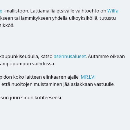
me
-mallistoon. Lattiamallia etsivälle vaihtoehto on
Wilfa
kseen tai lämmitykseen yhdellä ulkoyksiköllä, tutustu
sikköä.
äkaupunkiseudulla, katso
asennusalueet
. Autamme oikean
malämpöpumpun vaihdossa.
idon koko laitteen elinkaaren ajalle.
MR.LVI
että huoltojen muistaminen jää asiakkaan vastuulle.
sun juuri sinun kohteeseesi.