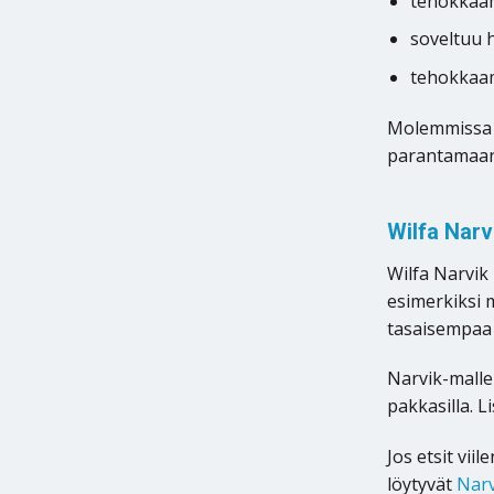
tehokkaam
soveltuu 
tehokkaam
Molemmissa m
parantamaan 
Wilfa Narv
Wilfa Narvik
esimerkiksi 
tasaisempaa 
Narvik-malle
pakkasilla. 
Jos etsit vi
löytyvät
Narv