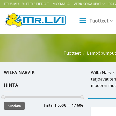
Skip
ETUSIVU
YHTEYSTIEDOT
MYYMÄLÄ
VERKKOKAUPAT
PAL
to
content
Tuotteet
Tuotteet
/
Lämpöpumput
WILFA NARVIK
Wilfa Narvik
tarjoavat teh
HINTA
moderni muot
Minimihinta
Maksimihinta
Hinta:
1,050€
—
1,160€
Suodata