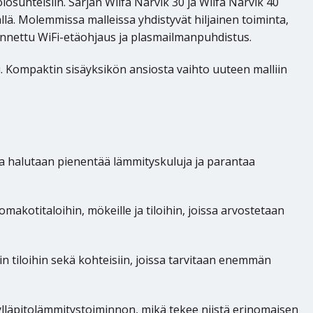
suhteisiin. Sarjan Wilfa Narvik 30 ja Wilfa Narvik 40
ällä. Molemmissa malleissa yhdistyvät hiljainen toiminta,
ennettu WiFi-etäohjaus ja plasmailmanpuhdistus.
 Kompaktin sisäyksikön ansiosta vaihto uuteen malliin
ssa halutaan pienentää lämmityskuluja ja parantaa
makotitaloihin, mökeille ja tiloihin, joissa arvostetaan
 tiloihin sekä kohteisiin, joissa tarvitaan enemmän
 ylläpitolämmitystoiminnon, mikä tekee niistä erinomaisen