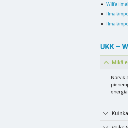
Wilfa ilm
Ilmalämp
Ilmalämp
UKK – W
Mikä e
Narvik 
pienempi
energia
Kuinka
Voiko 