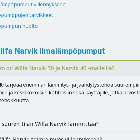
alämpöpumput viilennykseen
öpumppujen tarvikkeet
öpumpun huolto
ilfa Narvik ilmalämpöpumput
ro on Wilfa Narvik 30 ja Narvik 40 -malleilla?
40 tarjoaa enemmän lämmitys- ja jäähdytystehoa suurempiin t
in ja keskikokoisiin kohteisiin sekä käyttäjille, jotka arvost
tehokkuutta.
 suuren tilan Wilfa Narvik lämmittää?
Wilfa Narvik toimia myös viilennykseen?