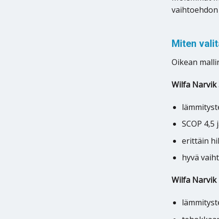
vaihtoehdon
Miten vali
Oikean mallin
Wilfa Narvik
lämmityst
SCOP 4,5 j
erittäin h
hyvä vaiht
Wilfa Narvik
lämmityst