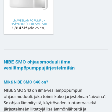
ILMAVESILÄMPÖPUMPUN
SISÄYKSIKKÖ NIBE SMO S40
1,314.61
€
(alv 25.5%)
NIBE SMO ohjausmoduuli ilma-
vesilämpöpumppujärjestelmään
Mikä NIBE SMO S40 on?
NIBE SMO S40 on ilma-vesilämpöpumpun
ohjausmoduuli, joka toimii koko järjestelmän “aivoina”.
Se ohjaa lämmitystä, käyttöveden tuotantoa sekä
järjestelmään liitettyjä lisälämmönlähteitä ja