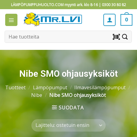
Skip
LÄMPÖPUMPPUHUOLTO.COM myynti ark. klo 8-16 |
0300 30 80 82
to
content
0
Etsi:
barcode_scanner
Nibe SMO ohjausyksiköt
Tuotteet
/
Lämpöpumput
/
Ilmavesilämpöpumput
/
Nibe
/
Nibe SMO ohjausyksiköt
SUODATA