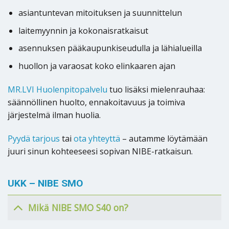
asiantuntevan mitoituksen ja suunnittelun
laitemyynnin ja kokonaisratkaisut
asennuksen pääkaupunkiseudulla ja lähialueilla
huollon ja varaosat koko elinkaaren ajan
MR.LVI Huolenpitopalvelu
tuo lisäksi mielenrauhaa:
säännöllinen huolto, ennakoitavuus ja toimiva
järjestelmä ilman huolia.
Pyydä tarjous
tai
ota yhteyttä
– autamme löytämään
juuri sinun kohteeseesi sopivan NIBE-ratkaisun.
UKK – NIBE SMO
Mikä NIBE SMO S40 on?