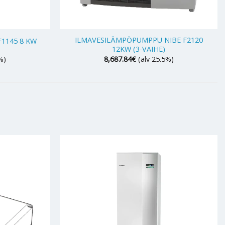
+
ILMAVESILÄMPÖPUMPPU NIBE F2120
1145 8 KW
12KW (3-VAIHE)
%)
8,687.84
€
(alv 25.5%)