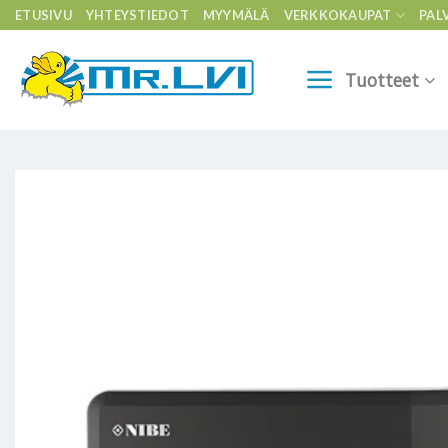
Skip
ETUSIVU
YHTEYSTIEDOT
MYYMÄLÄ
VERKKOKAUPAT
PAL
to
content
Tuotteet