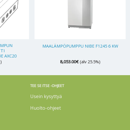
+
UMPUN
MAALÄMPÖPUMPPU NIBE F1245 6 KW
TI
E AXC20
)
8,053.00
€
(alv 25.5%)
TEE SE ITSE -OHJEET
Usein kysyttyä
Huolto-ohjeet