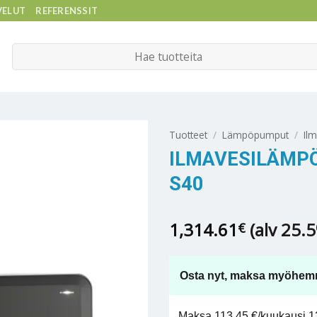
VELUT
REFERENSSIT
Etsi:
Tuotteet
/
Lämpöpumput
/
Il
ILMAVESILÄMPÖ
S40
1,314.61
(alv 25.
€
Osta nyt, maksa myöhem
Maksa 113,45 €/kuukausi 12