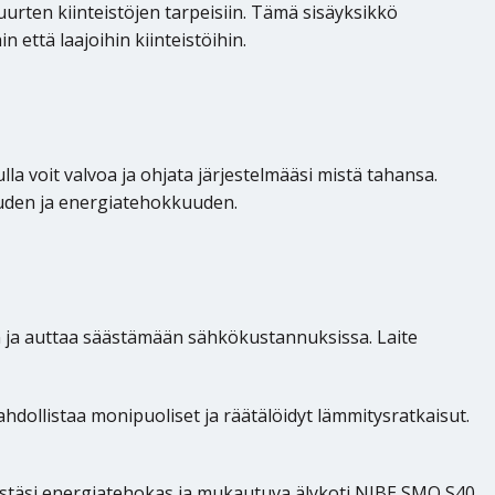
uurten kiinteistöjen tarpeisiin. Tämä sisäyksikkö
että laajoihin kiinteistöihin.
 voit valvoa ja ohjata järjestelmääsi mistä tahansa.
vuuden ja energiatehokkuuden.
ja auttaa säästämään sähkökustannuksissa. Laite
dollistaa monipuoliset ja räätälöidyt lämmitysratkaisut.
töstäsi energiatehokas ja mukautuva älykoti NIBE SMO S40