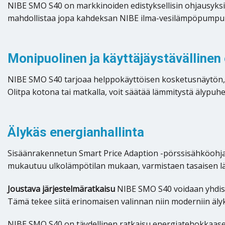
NIBE SMO S40 on markkinoiden edistyksellisin ohjausyksikk
mahdollistaa jopa kahdeksan NIBE ilma-vesilämpöpumpun hal
Monipuolinen ja käyttäjäystävällinen
NIBE SMO S40 tarjoaa helppokäyttöisen kosketusnäytön, si
Olitpa kotona tai matkalla, voit säätää lämmitystä älypu
Älykäs energianhallinta
Sisäänrakennetun Smart Price Adaption -pörssisähköohj
mukautuu ulkolämpötilan mukaan, varmistaen tasaisen 
Joustava järjestelmäratkaisu
NIBE SMO S40 voidaan yhdistä
Tämä tekee siitä erinomaisen valinnan niin moderniin älyko
NIBE SMO S40 on täydellinen ratkaisu energiatehokkaasee