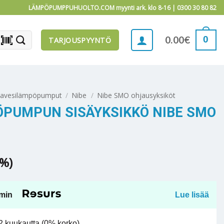
LÄMPÖPUMPPUHUOLTO.COM myynti ark. klo 8-16 |
0300 30 80 82
barcode_scanner
0
0.00
€
TARJOUSPYYNTÖ
mavesilämpöpumput
/
Nibe
/
Nibe SMO ohjausyksiköt
PUMPUN SISÄYKSIKKÖ NIBE SMO
5%)
min
Lue lisää
 kuukautta (0% korko).