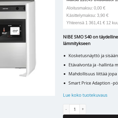
Aloitusmaksu: 0,00 €
Käsittelymaksu: 3,90 €
Yhteensä 1 361,41 € 12 ku
NIBE SMO S40 on täydelline
lämmitykseen
Kosketusnäyttö ja sisään
Etävalvonta ja -hallinta 
Mahdollisuus liittää jo
Smart Price Adaption -p
Lue koko tuotekuvaus
Ilmavesilämpöpumpun sisäyksi
Alternative: