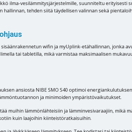
ö ilma-vesilämmitysjärjestelmille, suunniteltu erityisesti s
linnan, tehden siitä täydellisen valinnan sekä pientaloihin 
 ohjaus
säänrakennetun wifin ja myUplink-etähallinnan, jonka avulla
helimella tai tabletilla, mikä varmistaa maksimaalisen muka
auksen ansiosta NIBE SMO S40 optimoi energiankulutuksen 
lämmöntuotannon ja minimoiden ympäristövaikutukset.
ä muihin lämmönlähteisiin ja lämminvesivaraajiin, mikä mah
tiin kuin laajoihin kiinteistöratkaisuihin.
n ja älykkääseen lämmitykseen. Tee kodistasi tai kiinteis