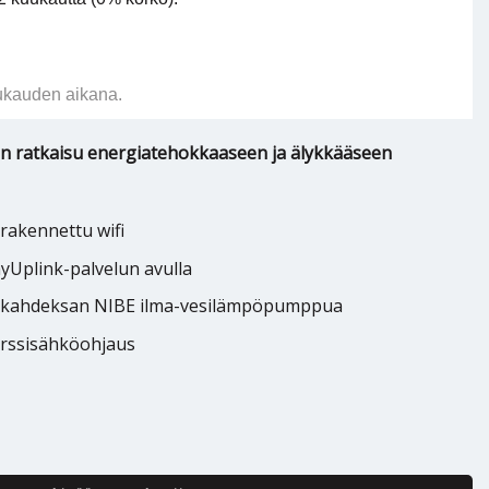
ukauden aikana.
n ratkaisu energiatehokkaaseen ja älykkääseen
rakennettu wifi
myUplink-palvelun avulla
pa kahdeksan NIBE ilma-vesilämpöpumppua
örssisähköohjaus
kkö NIBE SMO S40 määrä