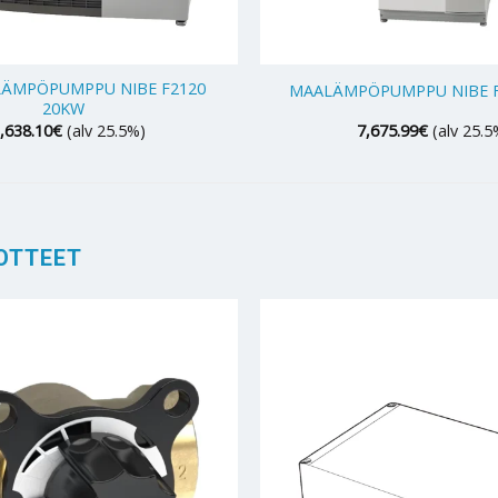
+
LÄMPÖPUMPPU NIBE F2120
MAALÄMPÖPUMPPU NIBE F
20KW
,638.10
€
(alv 25.5%)
7,675.99
€
(alv 25.5
OTTEET