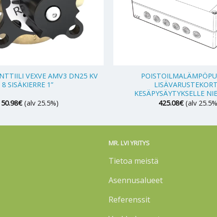
+
NTTIILI VEXVE AMV3 DN25 KV
POISTOILMALÄMPÖP
8 SISÄKIERRE 1”
LISÄVARUSTEKORT
KESÄPYSÄYTYKSELLE NIB
150.98
€
(alv 25.5%)
425.08
€
(alv 25.5%
MR. LVI YRITYS
Tietoa meistä
Asennusalueet
Referenssit