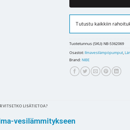
Tutustu kaikkiin rahoitu
Tuotetunnus (SKU):
NB-5362069
Osastot:
Ilmavesilämpöpumput
,
Lä
Brand:
NIBE
RVITSETKO LISÄTIETOA?
ilma-vesilämmitykseen