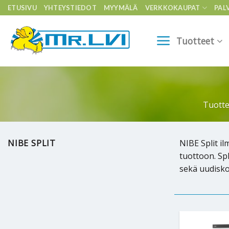
Skip
ETUSIVU
YHTEYSTIEDOT
MYYMÄLÄ
VERKKOKAUPAT
PAL
to
content
Tuotteet
Tuotte
NIBE SPLIT
NIBE Split i
tuottoon. Sp
sekä uudisko