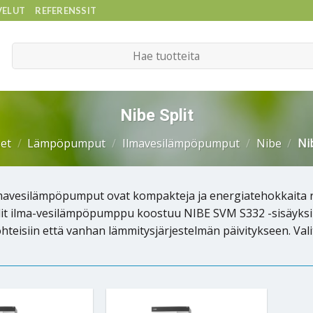
VELUT
REFERENSSIT
Etsi:
Nibe Split
et
/
Lämpöpumput
/
Ilmavesilämpöpumput
/
Nibe
/
Nib
lmavesilämpöpumput ovat kompakteja ja energiatehokkaita r
lit ilma-vesilämpöpumppu koostuu NIBE SVM S332 -sisäyksikö
hteisiin että vanhan lämmitysjärjestelmän päivitykseen. Va