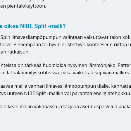
en pientalokäyttöön.
a oikea NIBE Split -malli?
Split ilmavesilämpöpumpun valintaan vaikuttavat talon koko
tarve. Pienempään tai hyvin eristettyyn kohteeseen riittää 
n ratkaisun.
hteissa on tärkeää huomioida nykyinen lämmönjako. Patter
in lattialämmityskohteissa, mikä vaikuttaa sopivan mallin va
rvaavaa mallia vanhan ilmavesilämpöpumpun tilalle, kannatt
itys uuteen NIBE Split -malliin voi parantaa energiatehokkuu
a oikean mallin valinnassa ja tarjoaa asennuspalvelua pääkau