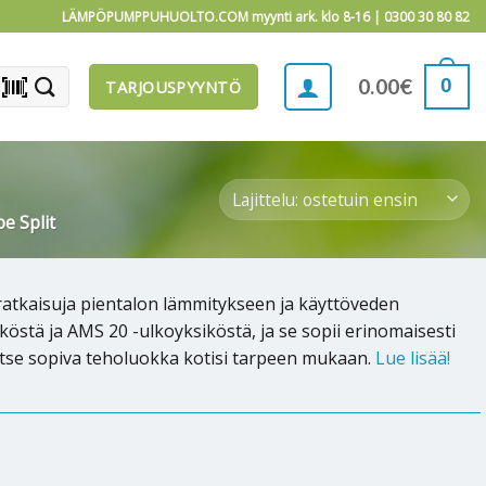
LÄMPÖPUMPPUHUOLTO.COM myynti ark. klo 8-16 |
0300 30 80 82
barcode_scanner
0
0.00
€
TARJOUSPYYNTÖ
e Split
atkaisuja pientalon lämmitykseen ja käyttöveden
stä ja AMS 20 -ulkoyksiköstä, ja se sopii erinomaisesti
litse sopiva teholuokka kotisi tarpeen mukaan.
Lue lisää!