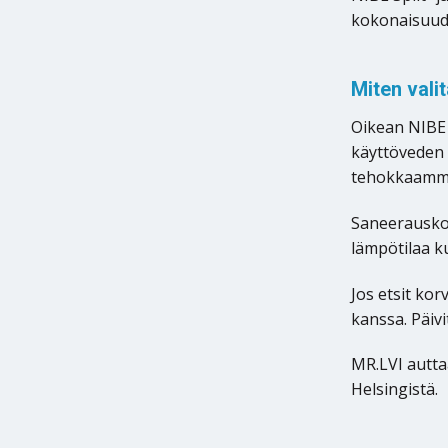
kokonaisuud
Miten valit
Oikean NIBE 
käyttöveden 
tehokkaamma
Saneerausko
lämpötilaa ku
Jos etsit ko
kanssa. Päiv
MR.LVI autta
Helsingistä.