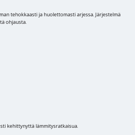
n tehokkaasti ja huolettomasti arjessa. Järjestelmä
ä ohjausta.
esti kehittynyttä lämmitysratkaisua.