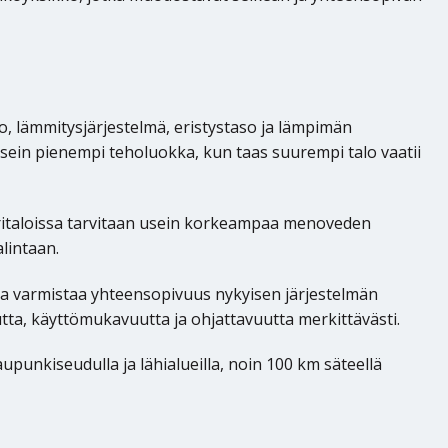
, lämmitysjärjestelmä, eristystaso ja lämpimän
usein pienempi teholuokka, kun taas suurempi talo vaatii
italoissa tarvitaan usein korkeampaa menoveden
lintaan.
aa varmistaa yhteensopivuus nykyisen järjestelmän
tta, käyttömukavuutta ja ohjattavuutta merkittävästi.
punkiseudulla ja lähialueilla, noin 100 km säteellä