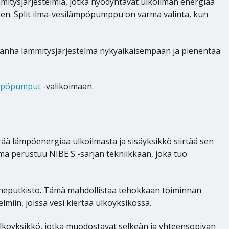
itysjärjestelmiä, jotka hyödyntävät ulkoilman energiaa
en. Split ilma-vesilämpöpumppu on varma valinta, kun
ää vanha lämmitysjärjestelmä nykyaikaisempaan ja pienentää
ämpöpumput
-valikoimaan.
ä lämpöenergiaa ulkoilmasta ja sisäyksikkö siirtää sen
lmä perustuu NIBE S -sarjan tekniikkaan, joka tuo
aineputkisto. Tämä mahdollistaa tehokkaan toiminnan
lmiin, joissa vesi kiertää ulkoyksikössä.
ulkoyksikkö, jotka muodostavat selkeän ja yhteensopivan