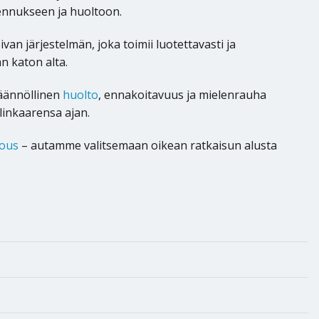
ennukseen ja huoltoon.
 järjestelmän, joka toimii luotettavasti ja
n katon alta.
äännöllinen
huolto
, ennakoitavuus ja mielenrauha
elinkaarensa ajan.
jous
– autamme valitsemaan oikean ratkaisun alusta