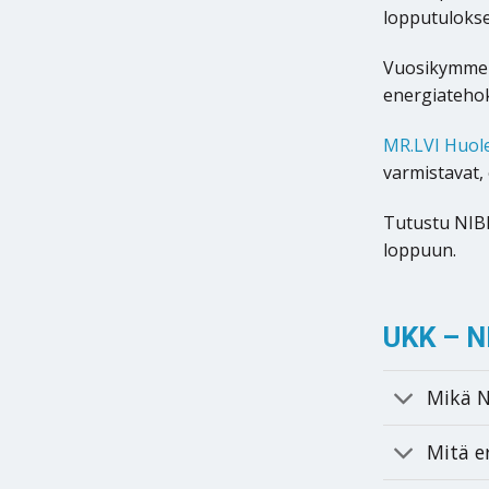
lopputulokse
Vuosikymment
energiatehok
MR.LVI Huol
varmistavat, 
Tutustu NIB
loppuun.
UKK – N
Mikä N
Mitä e