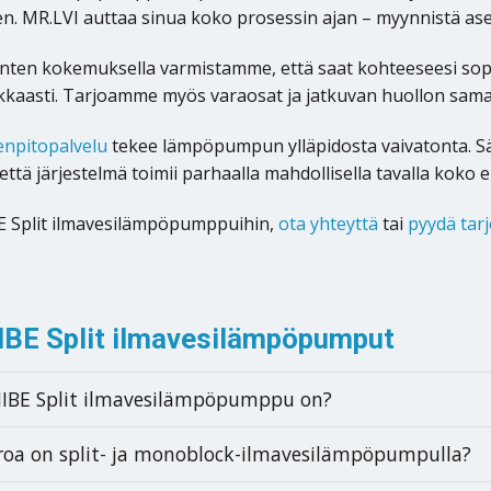
n. MR.LVI auttaa sinua koko prosessin ajan – myynnistä as
en kokemuksella varmistamme, että saat kohteeseesi sopivan
kaasti. Tarjoamme myös varaosat ja jatkuvan huollon sama
enpitopalvelu
tekee lämpöpumpun ylläpidosta vaivatonta. S
että järjestelmä toimii parhaalla mahdollisella tavalla koko 
E Split ilmavesilämpöpumppuihin,
ota yhteyttä
tai
pyydä tar
IBE Split ilmavesilämpöpumput
IBE Split ilmavesilämpöpumppu on?
roa on split- ja monoblock-ilmavesilämpöpumpulla?