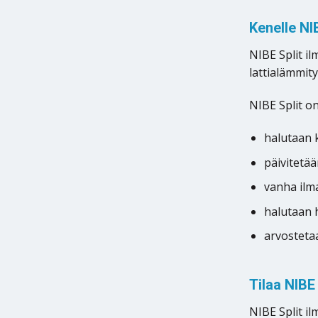
Kenelle NIB
NIBE Split i
lattialämmit
NIBE Split on
halutaan 
päivitetä
vanha il
halutaan 
arvosteta
Tilaa NIBE
NIBE Split i