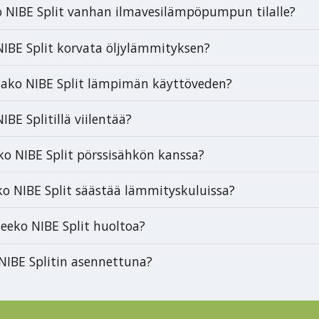
o NIBE Split vanhan ilmavesilämpöpumpun tilalle?
NIBE Split korvata öljylämmityksen?
ako NIBE Split lämpimän käyttöveden?
IBE Splitillä viilentää?
ko NIBE Split pörssisähkön kanssa?
ko NIBE Split säästää lämmityskuluissa?
seeko NIBE Split huoltoa?
NIBE Splitin asennettuna?