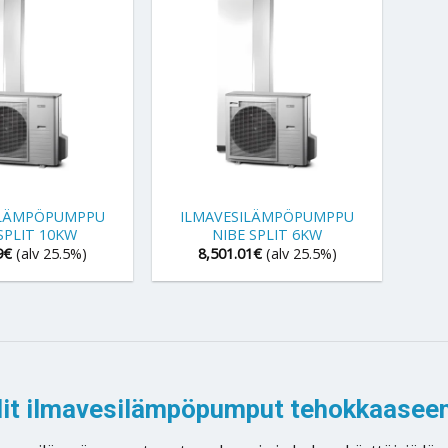
+
ILÄMPÖPUMPPU
ILMAVESILÄMPÖPUMPPU
SPLIT 10KW
NIBE SPLIT 6KW
9
€
(alv 25.5%)
8,501.01
€
(alv 25.5%)
lit ilmavesilämpöpumput tehokkaasee