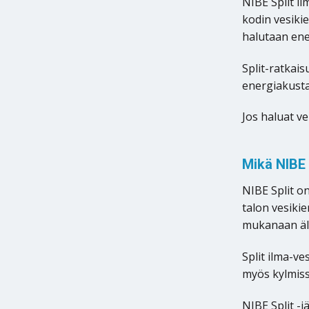
NIBE Split i
kodin vesiki
halutaan ene
Split-ratkais
energiakust
Jos haluat ve
Mikä NIBE
NIBE Split o
talon vesiki
mukanaan äly
Split ilma-v
myös kylmissä
NIBE Split -