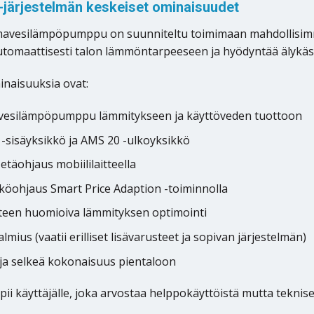
 -järjestelmän keskeiset ominaisuudet
lmavesilämpöpumppu on suunniteltu toimimaan mahdollisimma
omaattisesti talon lämmöntarpeeseen ja hyödyntää älykäst
inaisuuksia ovat:
a-vesilämpöpumppu lämmitykseen ja käyttöveden tuottoon
-sisäyksikkö ja AMS 20 -ulkoyksikkö
täohjaus mobiililaitteella
köohjaus Smart Price Adaption -toiminnolla
een huomioiva lämmityksen optimointi
almius (vaatii erilliset lisävarusteet ja sopivan järjestelmän)
ja selkeä kokonaisuus pientaloon
pii käyttäjälle, joka arvostaa helppokäyttöistä mutta teknis