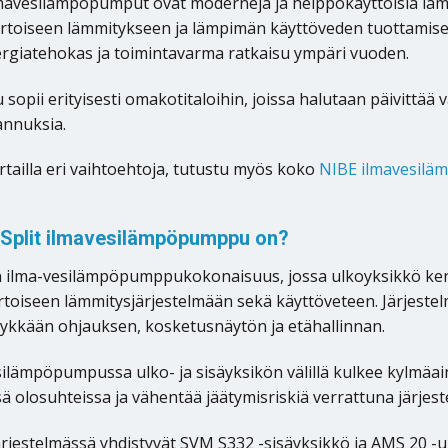
lmavesilämpöpumput ovat moderneja ja helppokäyttöisiä lämm
ertoiseen lämmitykseen ja lämpimän käyttöveden tuottamise
rgiatehokas ja toimintavarma ratkaisu ympäri vuoden.
u sopii erityisesti omakotitaloihin, joissa halutaan päivitt
annuksia.
rtailla eri vaihtoehtoja, tutustu myös koko
NIBE ilmavesil
 Split ilmavesilämpöpumppu on?
n ilma-vesilämpöpumppukokonaisuus, jossa ulkoyksikkö kerä
ertoiseen lämmitysjärjestelmään sekä käyttöveteen. Järjeste
kkään ohjauksen, kosketusnäytön ja etähallinnan.
esilämpöpumpussa ulko- ja sisäyksikön välillä kulkee kylmä
 olosuhteissa ja vähentää jäätymisriskiä verrattuna järjeste
järjestelmässä yhdistyvät SVM S332 -sisäyksikkö ja AMS 20 -