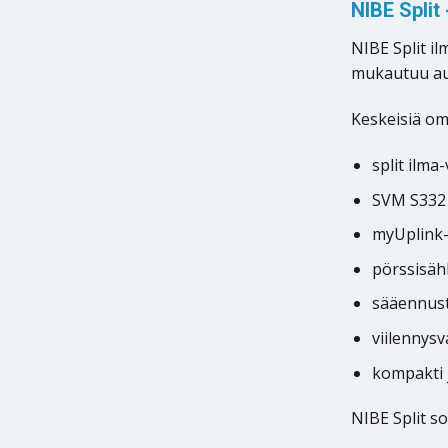
NIBE Split
NIBE Split i
mukautuu aut
Keskeisiä om
split ilm
SVM S332 
myUplink-e
pörssisäh
sääennust
viilennysv
kompakti 
NIBE Split so