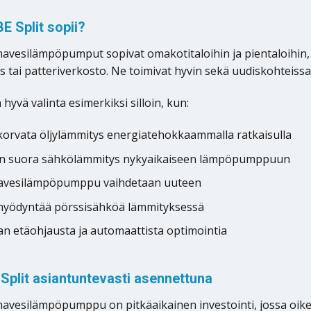
E Split sopii?
lmavesilämpöpumput sopivat omakotitaloihin ja pientaloihin,
ys tai patteriverkosto. Ne toimivat hyvin sekä uudiskohteiss
 hyvä valinta esimerkiksi silloin, kun:
korvata öljylämmitys energiatehokkaammalla ratkaisulla
än suora sähkölämmitys nykyaikaiseen lämpöpumppuun
mavesilämpöpumppu vaihdetaan uuteen
hyödyntää pörssisähköä lämmityksessä
an etäohjausta ja automaattista optimointia
 Split asiantuntevasti asennettuna
lmavesilämpöpumppu on pitkäaikainen investointi, jossa oike