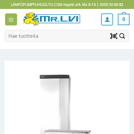
Skip
LÄMPÖPUMPPUHUOLTO.COM myynti ark. klo 8-16 |
0300 30 80 82
to
content
0
Etsi:
barcode_scanner