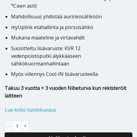
°C:een asti)
Mahdollisuus yhdistää aurinkosähköön
myUplink etähallinta ja pörssisähkö
Mukana maateline ja virtavahdit
Suositteltu lisävaruste: KVR 12
vedenpoistoputki älykkääseen
sähkökuormanhallintaan
Myös viilennys Cool-IN lisävarusteella
Takuu 3 vuotta + 3 vuoden Nibeturva kun rekisteröit
laitteen
Lue koko tuotekuvaus
Ilmavesilämpöpumppu Nibe Split 10kW määrä
Alternative: