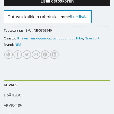
Lisää ostoskoriin
Tutustu kaikkiin rahoituksiimme!
Lue lisää!
Tuotetunnus (SKU):
NB-5362946
Osastot:
Ilmavesilämpöpumput
,
Lämpöpumput
,
Nibe
,
Nibe Split
Brand:
NIBE
KUVAUS
LISÄTIEDOT
ARVIOT (0)