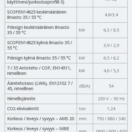
käyttövesi/juoksutusprofiili 3)
SCOPEN14825 keskimääräinen
4,6/3,4
ilmasto 35 / 55 °C
Pdesign keskimääräinen ilmasto
kW
6,3 / 6,5
35 / 55 °C
SCOPEN14825 kylmä ilmasto 35 /
3,9 / 2,9
55 °C
Pdesign kylmä ilmasto 35 / 55 °C
kW
6,5 / 6,2
7 / 35 Antoteho / COP, EN14511,
kW
4,0 / 5,3
nimellinen
Äänitehotaso (LWA), EN12102 7 /
dB(A)
54
45, nimellinen
Nimellisjännite
230 V – 50 Hz
CO2-ekvivalentti
ton
1,24
Korkeus / leveys / syvyys – AMS 20
mm
750 / 880 / 340
Korkeus / leveys / syvyys – NIBE
mm
1800 / 600 / 620