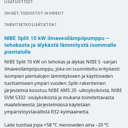
LISÄTUOTTEET
OHJEET, TIEDOSTOT JA VIDEOT
TARVITSETKO LISÄTIETOA?
NIBE Split 10 kW ilmavesilämpöpumppu –
tehokasta ja älykästä lämmitystä isommalle
pientalolle
NIBE Split 10 kW on tehokas ja älykäs NIBE S -sarjan
ilmavesilämpöpumppu, joka on suunniteltu erityisesti
isompien pientalojen lämmitykseen ja käyttöveden
tuottamiseen ympäri vuoden. Split-rakenteinen
järjestelmä koostuu NIBE AMS 20 -ulkoyksiköstä, NIBE
SVM S332 -sisäyksiköstä ja mukana toimitettavasta
maatelineestä. Järjestelmässä käytetään
ympäristöystävällistä R32-kylmäainetta.
Laite tuottaa jopa +58 °C menoveden aina –20 °C