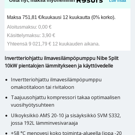
Osta nyt, maksa myöhemmin
Lue lisää
Maksa 751,81 €/kuukausi 12 kuukautta (0% korko).
Aloitusmaksu: 0,00 €
Käsittelymaksu: 3,90 €
Yhteensä 9 021,79 € 12 kuukauden aikana.
Invertteriohjattu ilmavesilämpöpumppu Nibe Split
10kW pientalojen lämmitykseen ja käyttövedelle
Invertteriohjattu ilmavesilämpöpumppu
omakotitaloon tai rivitaloon
Taajuusohjattu kompressori takaa optimaalisen
vuosihyötysuhteen
Ulkoyksikkö AMS 20-10 ja sisäyksikkö SVM S332,
jossa 192L lämminvesivaraaja
+58 °C menovesi koko toiminta-alueella (jopa -20