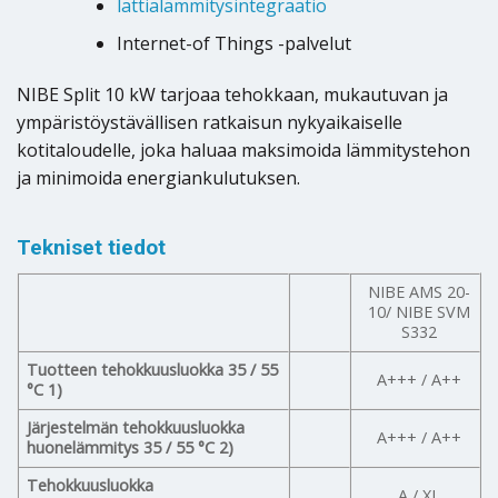
lattialämmitysintegraatio
Internet-of Things -palvelut
NIBE Split 10 kW tarjoaa tehokkaan, mukautuvan ja
ympäristöystävällisen ratkaisun nykyaikaiselle
kotitaloudelle, joka haluaa maksimoida lämmitystehon
ja minimoida energiankulutuksen.
Tekniset tiedot
NIBE AMS 20-
10/ NIBE SVM
S332
Tuotteen tehokkuusluokka 35 / 55
A+++ / A++
°C 1)
Järjestelmän tehokkuusluokka
A+++ / A++
huonelämmitys 35 / 55 °C 2)
Tehokkuusluokka
A / XL