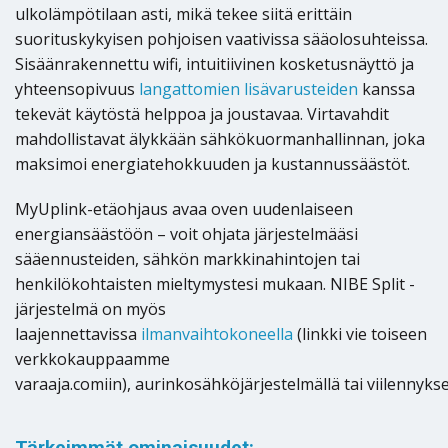
ulkolämpötilaan asti, mikä tekee siitä erittäin
suorituskykyisen pohjoisen vaativissa sääolosuhteissa.
Sisäänrakennettu wifi, intuitiivinen kosketusnäyttö ja
yhteensopivuus
langattomien lisävarusteiden
kanssa
tekevät käytöstä helppoa ja joustavaa. Virtavahdit
mahdollistavat älykkään sähkökuormanhallinnan, joka
maksimoi energiatehokkuuden ja kustannussäästöt.
MyUplink-etäohjaus avaa oven uudenlaiseen
energiansäästöön – voit ohjata järjestelmääsi
sääennusteiden, sähkön markkinahintojen tai
henkilökohtaisten mieltymystesi mukaan. NIBE Split -
järjestelmä on myös
laajennettavissa
ilmanvaihtokoneella
(linkki vie toiseen
verkkokauppaamme
varaaja.comiin), aurinkosähköjärjestelmällä tai viilennykse
Tärkeimmät ominaisuudet: