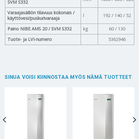
SVM S332
Varaajasäiliön tilavuus kokonais /
l
192 / 140 / 52
käyttövesi/puskurivaraaja
Paino NIBE AMS 20 / SVM S332
kg
60 / 130
Tuote- ja LVI-numero
5362946
SINUA VOISI KIINNOSTAA MYÖS NÄMÄ TUOTTEET