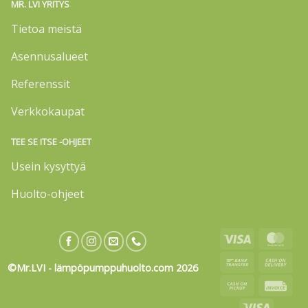
MR. LVI YRITYS
Tietoa meistä
Asennusalueet
Referenssit
Verkkokaupat
TEE SE ITSE -OHJEET
Usein kysyttyä
Huolto-ohjeet
Visa
Mas
Bank
Cas
©Mr.LVI - lämpöpumppuhuolto.com 2026
Transfer
On
Cash
Invo
Deli
on
Visa