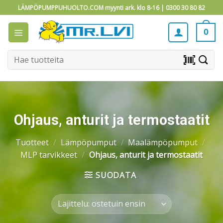
Skip
LÄMPÖPUMPPUHUOLTO.COM myynti ark. klo 8-16 |
0300 30 80 82
to
content
0
Etsi:
barcode_scanner
Ohjaus, anturit ja termostaatit
Tuotteet
/
Lämpöpumput
/
Maalämpöpumput
/
MLP tarvikkeet
/
Ohjaus, anturit ja termostaatit
SUODATA