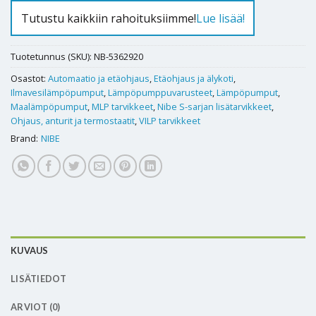
Tutustu kaikkiin rahoituksiimme!
Lue lisää!
Tuotetunnus (SKU):
NB-5362920
Osastot:
Automaatio ja etäohjaus
,
Etäohjaus ja älykoti
,
Ilmavesilämpöpumput
,
Lämpöpumppuvarusteet
,
Lämpöpumput
,
Maalämpöpumput
,
MLP tarvikkeet
,
Nibe S-sarjan lisätarvikkeet
,
Ohjaus, anturit ja termostaatit
,
VILP tarvikkeet
Brand:
NIBE
KUVAUS
LISÄTIEDOT
ARVIOT (0)