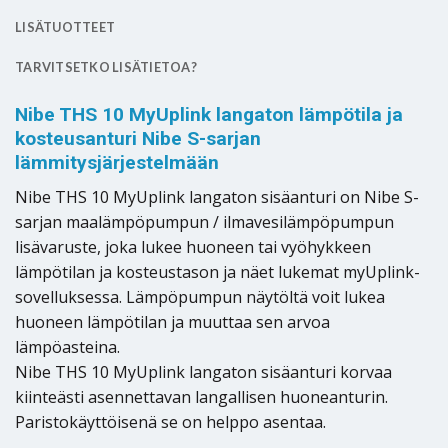
LISÄTUOTTEET
TARVITSETKO LISÄTIETOA?
Nibe THS 10 MyUplink langaton lämpötila ja
kosteusanturi Nibe S-sarjan
lämmitysjärjestelmään
Nibe THS 10 MyUplink langaton sisäanturi on Nibe S-
sarjan maalämpöpumpun / ilmavesilämpöpumpun
lisävaruste, joka lukee huoneen tai vyöhykkeen
lämpötilan ja kosteustason ja näet lukemat myUplink-
sovelluksessa. Lämpöpumpun näytöltä voit lukea
huoneen lämpötilan ja muuttaa sen arvoa
lämpöasteina.
Nibe THS 10 MyUplink langaton sisäanturi korvaa
kiinteästi asennettavan langallisen huoneanturin.
Paristokäyttöisenä se on helppo asentaa.