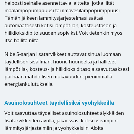
helposti seinälle asennettavia laitteita, jotka liität
maalämpöpumppuusi tai ilmavesilämpöpumppuusi.
Tämän jälkeen lämmitysjärjestelmäsi säätää
automaattisesti kotisi lämpötilan, kosteustason ja
hiilidioksidipitoisuuden sopiviksi. Voit tietenkin myös
itse hallita niitä.
Nibe S-sarjan lisätarvikkeet auttavat sinua luomaan
täydellisen sisäilman, huone huoneelta ja hallitset
lämpötila-, kosteus- ja hiilidioksiditasoja saavuttaaksesi
parhaan mahdollisen mukavuuden, pienimmällä
energiankulutuksella.
Asuinolosuhteet täydellisiksi vyöhykkeillä
Voit saavuttaa täydelliset asuinolosuhteet älykkäiden
lisätarvikkeiden avulla, jakaessasi kotisi useampiin
lämmitysjärjestelmiin ja vyöhykkeisiin. Aloita