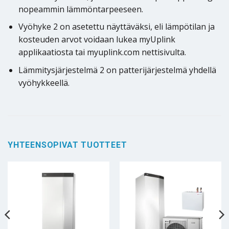
nopeammin lämmöntarpeeseen.
Vyöhyke 2 on asetettu näyttäväksi, eli lämpötilan ja
kosteuden arvot voidaan lukea myUplink
applikaatiosta tai myuplink.com nettisivulta.
Lämmitysjärjestelmä 2 on patterijärjestelmä yhdellä
vyöhykkeellä.
YHTEENSOPIVAT TUOTTEET