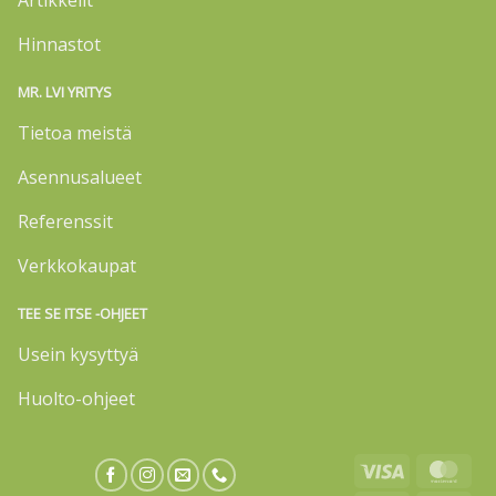
Artikkelit
Hinnastot
MR. LVI YRITYS
Tietoa meistä
Asennusalueet
Referenssit
Verkkokaupat
TEE SE ITSE -OHJEET
Usein kysyttyä
Huolto-ohjeet
Visa
Mas