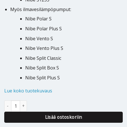
Myös ilmavesilämpöpumput:
Nibe Polar S
Nibe Polar Plus S
Nibe Vento S
Nibe Vento Plus S
Nibe Split Classic
Nibe Split Box S
Nibe Split Plus S
Lue koko tuotekuvaus
Langaton lämpötila ja kosteusanturi Nibe THS 10 MyUplink määr
Alternative:
Lisää ostoskoriin