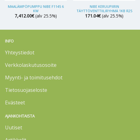
MAALÄMPÖPUMPPU NIBE F1145 6
NIBE KERUUPIIRIN
KW
TÄYTTÖVENTTIILIRYHMÄ 1KB R25
7,412.00
€
(alv 25.5%)
171.04
€
(alv 25.5%)
INFO
Yhteystiedot
Verkkolaskutusosoite
Myynti- ja toimitusehdot
Tietosuojaseloste
Evästeet
AJANKOHTAISTA
Uutiset