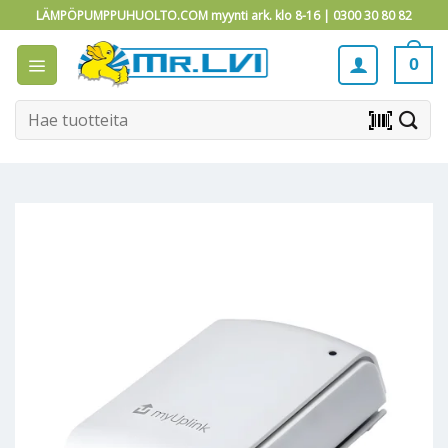
Skip
LÄMPÖPUMPPUHUOLTO.COM myynti ark. klo 8-16 |
0300 30 80 82
to
content
0
Etsi:
barcode_scanner