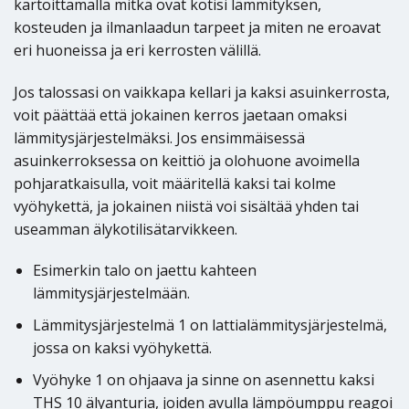
kartoittamalla mitkä ovat kotisi lämmityksen,
kosteuden ja ilmanlaadun tarpeet ja miten ne eroavat
eri huoneissa ja eri kerrosten välillä.
Jos talossasi on vaikkapa kellari ja kaksi asuinkerrosta,
voit päättää että jokainen kerros jaetaan omaksi
lämmitysjärjestelmäksi. Jos ensimmäisessä
asuinkerroksessa on keittiö ja olohuone avoimella
pohjaratkaisulla, voit määritellä kaksi tai kolme
vyöhykettä, ja jokainen niistä voi sisältää yhden tai
useamman älykotilisätarvikkeen.
Esimerkin talo on jaettu kahteen
lämmitysjärjestelmään.
Lämmitysjärjestelmä 1 on lattialämmitysjärjestelmä,
jossa on kaksi vyöhykettä.
Vyöhyke 1 on ohjaava ja sinne on asennettu kaksi
THS 10 älyanturia, joiden avulla lämpöumppu reagoi