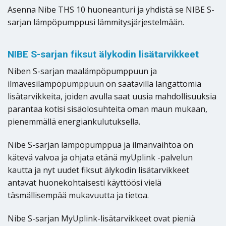
Asenna Nibe THS 10 huoneanturi ja yhdistä se NIBE S-
sarjan lämpöpumppusi lämmitysjärjestelmään.
NIBE S-sarjan fiksut älykodin lisätarvikkeet
Niben S-sarjan maalämpöpumppuun ja
ilmavesilämpöpumppuun on saatavilla langattomia
lisätarvikkeita, joiden avulla saat uusia mahdollisuuksia
parantaa kotisi sisäolosuhteita oman maun mukaan,
pienemmällä energiankulutuksella.
Nibe S-sarjan lämpöpumppua ja ilmanvaihtoa on
kätevä valvoa ja ohjata etänä myUplink -palvelun
kautta ja nyt uudet fiksut älykodin lisätarvikkeet
antavat huonekohtaisesti käyttöösi vielä
täsmällisempää mukavuutta ja tietoa.
Nibe S-sarjan MyUplink-lisätarvikkeet ovat pieniä