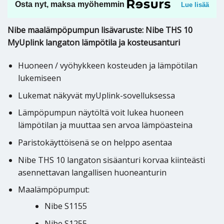
Osta nyt, maksa myöhemmin
Lue lisää
Nibe maalämpöpumpun lisävaruste: Nibe THS 10
MyUplink langaton lämpötila ja kosteusanturi
Huoneen / vyöhykkeen kosteuden ja lämpötilan
lukemiseen
Lukemat näkyvät myUplink-sovelluksessa
Lämpöpumpun näytöltä voit lukea huoneen
lämpötilan ja muuttaa sen arvoa lämpöasteina
Paristokäyttöisenä se on helppo asentaa
Nibe THS 10 langaton sisäanturi korvaa kiinteästi
asennettavan langallisen huoneanturin
Maalämpöpumput:
Nibe S1155
Nibe S1255