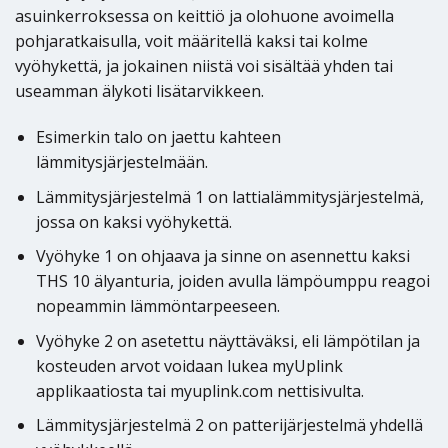
asuinkerroksessa on keittiö ja olohuone avoimella
pohjaratkaisulla, voit määritellä kaksi tai kolme
vyöhykettä, ja jokainen niistä voi sisältää yhden tai
useamman älykoti lisätarvikkeen.
Esimerkin talo on jaettu kahteen
lämmitysjärjestelmään.
Lämmitysjärjestelmä 1 on lattialämmitysjärjestelmä,
jossa on kaksi vyöhykettä.
Vyöhyke 1 on ohjaava ja sinne on asennettu kaksi
THS 10 älyanturia, joiden avulla lämpöumppu reagoi
nopeammin lämmöntarpeeseen.
Vyöhyke 2 on asetettu näyttäväksi, eli lämpötilan ja
kosteuden arvot voidaan lukea myUplink
applikaatiosta tai myuplink.com nettisivulta.
Lämmitysjärjestelmä 2 on patterijärjestelmä yhdellä