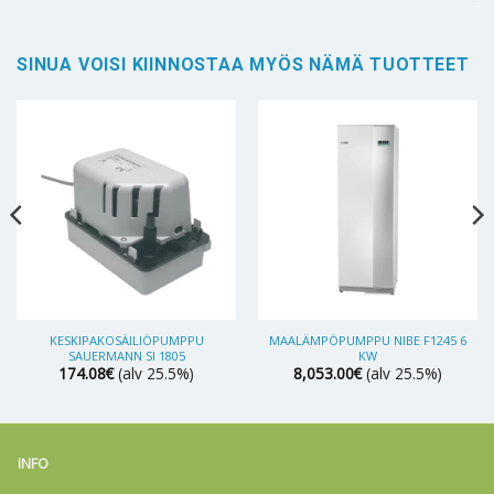
SINUA VOISI KIINNOSTAA MYÖS NÄMÄ TUOTTEET
KESKIPAKOSÄILIÖPUMPPU
MAALÄMPÖPUMPPU NIBE F1245 6
SAUERMANN SI 1805
KW
174.08
€
(alv 25.5%)
8,053.00
€
(alv 25.5%)
INFO