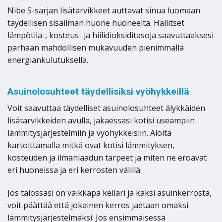
Nibe S-sarjan lisätarvikkeet auttavat sinua luomaan
täydellisen sisäilman huone huoneelta. Hallitset
lämpötila-, kosteus- ja hiilidioksiditasoja saavuttaaksesi
parhaan mahdollisen mukavuuden pienimmällä
energiankulutuksella.
Asuinolosuhteet täydellisiksi vyöhykkeillä
Voit saavuttaa täydelliset asuinolosuhteet älykkäiden
lisätarvikkeiden avulla, jakaessasi kotisi useampiin
lämmitysjärjestelmiin ja vyöhykkeisiin. Aloita
kartoittamalla mitkä ovat kotisi lämmityksen,
kosteuden ja ilmanlaadun tarpeet ja miten ne eroavat
eri huoneissa ja eri kerrosten välillä.
Jos talossasi on vaikkapa kellari ja kaksi asuinkerrosta,
voit päättää että jokainen kerros jaetaan omaksi
lämmitysjärjestelmäksi. Jos ensimmäisessä