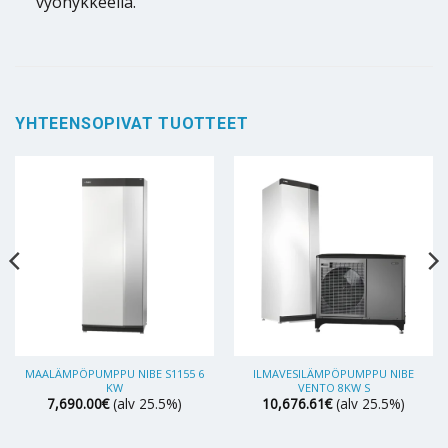
vyöhykkeellä.
YHTEENSOPIVAT TUOTTEET
MAALÄMPÖPUMPPU NIBE S1155 6
ILMAVESILÄMPÖPUMPPU NIBE
KW
VENTO 8KW S
7,690.00
€
(alv 25.5%)
10,676.61
€
(alv 25.5%)