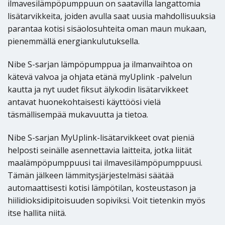
ilmavesilämpöpumppuun on saatavilla langattomia
lisätarvikkeita, joiden avulla saat uusia mahdollisuuksia
parantaa kotisi sisäolosuhteita oman maun mukaan,
pienemmällä energiankulutuksella.
Nibe S-sarjan lämpöpumppua ja ilmanvaihtoa on
kätevä valvoa ja ohjata etänä myUplink -palvelun
kautta ja nyt uudet fiksut älykodin lisätarvikkeet
antavat huonekohtaisesti käyttöösi vielä
täsmällisempää mukavuutta ja tietoa.
Nibe S-sarjan MyUplink-lisätarvikkeet ovat pieniä
helposti seinälle asennettavia laitteita, jotka liität
maalämpöpumppuusi tai ilmavesilämpöpumppuusi.
Tämän jälkeen lämmitysjärjestelmäsi säätää
automaattisesti kotisi lämpötilan, kosteustason ja
hiilidioksidipitoisuuden sopiviksi. Voit tietenkin myös
itse hallita niitä.