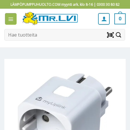
Skip
LÄMPÖPUMPPUHUOLTO.COM myynti ark. klo 8-16 |
0300 30 80 82
to
content
0
Etsi:
barcode_scanner