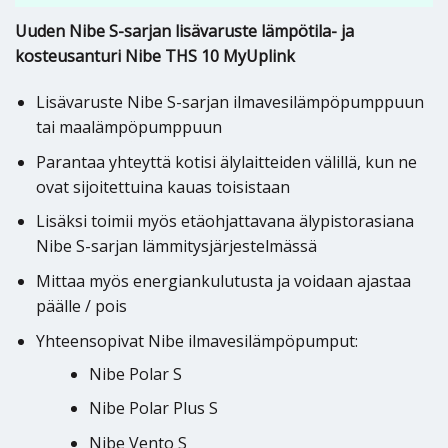
Uuden Nibe S-sarjan lisävaruste lämpötila- ja
kosteusanturi Nibe THS 10 MyUplink
Lisävaruste Nibe S-sarjan ilmavesilämpöpumppuun
tai maalämpöpumppuun
Parantaa yhteyttä kotisi älylaitteiden välillä, kun ne
ovat sijoitettuina kauas toisistaan
Lisäksi toimii myös etäohjattavana älypistorasiana
Nibe S-sarjan lämmitysjärjestelmässä
Mittaa myös energiankulutusta ja voidaan ajastaa
päälle / pois
Yhteensopivat Nibe ilmavesilämpöpumput:
Nibe Polar S
Nibe Polar Plus S
Nibe Vento S