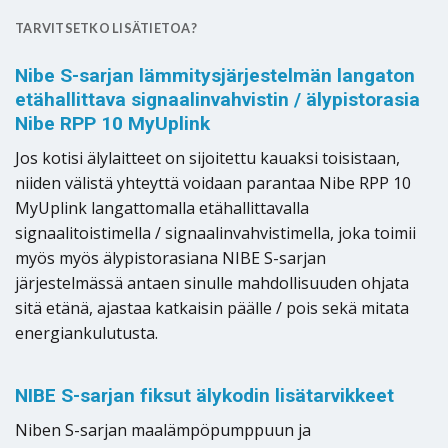
TARVITSETKO LISÄTIETOA?
Nibe S-sarjan lämmitysjärjestelmän
langaton
etähallittava
signaalinvahvistin / älypistorasia
Nibe
RPP
10
MyUplink
Jos kotisi älylaitteet on sijoitettu kauaksi toisistaan,
niiden välistä yhteyttä voidaan parantaa Nibe RPP 10
MyUplink langattomalla etähallittavalla
signaalitoistimella / signaalinvahvistimella, joka toimii
myös myös älypistorasiana NIBE S-sarjan
järjestelmässä antaen sinulle mahdollisuuden ohjata
sitä etänä, ajastaa katkaisin päälle / pois sekä mitata
energiankulutusta.
NIBE S-sarjan fiksut älykodin lisätarvikkeet
Niben S-sarjan maalämpöpumppuun ja