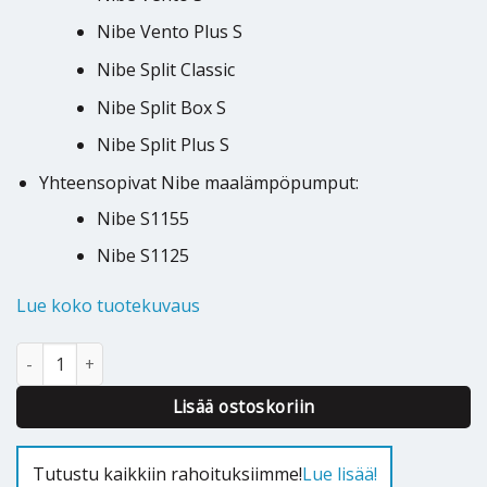
Nibe Vento Plus S
Nibe Split Classic
Nibe Split Box S
Nibe Split Plus S
Yhteensopivat Nibe maalämpöpumput:
Nibe S1155
Nibe S1125
Lue koko tuotekuvaus
Signaalinvahvistin / älypistorasia Nibe RPP 10 myUplink määrä
Alternative:
Lisää ostoskoriin
Tutustu kaikkiin rahoituksiimme!
Lue lisää!