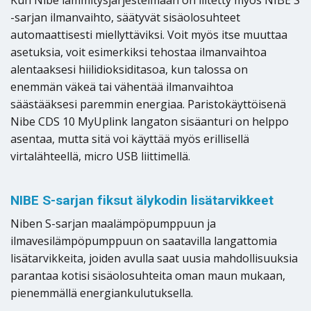
Kun Nibe lämmitysjärjestelmään on liitetty myös NIBE S
-sarjan ilmanvaihto, säätyvät sisäolosuhteet
automaattisesti miellyttäviksi. Voit myös itse muuttaa
asetuksia, voit esimerkiksi tehostaa ilmanvaihtoa
alentaaksesi hiilidioksiditasoa, kun talossa on
enemmän väkeä tai vähentää ilmanvaihtoa
säästääksesi paremmin energiaa. Paristokäyttöisenä
Nibe CDS 10 MyUplink langaton sisäanturi on helppo
asentaa, mutta sitä voi käyttää myös erillisellä
virtalähteellä, micro USB liittimellä.
NIBE S-sarjan fiksut älykodin lisätarvikkeet
Niben S-sarjan maalämpöpumppuun ja
ilmavesilämpöpumppuun on saatavilla langattomia
lisätarvikkeita, joiden avulla saat uusia mahdollisuuksia
parantaa kotisi sisäolosuhteita oman maun mukaan,
pienemmällä energiankulutuksella.