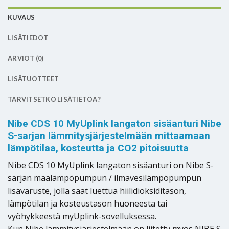
KUVAUS
LISÄTIEDOT
ARVIOT (0)
LISÄTUOTTEET
TARVITSETKO LISÄTIETOA?
Nibe CDS 10 MyUplink langaton sisäanturi Nibe
S-sarjan lämmitysjärjestelmään mittaamaan
lämpötilaa, kosteutta ja CO2 pitoisuutta
Nibe CDS 10 MyUplink langaton sisäanturi on Nibe S-
sarjan maalämpöpumpun / ilmavesilämpöpumpun
lisävaruste, jolla saat luettua hiilidioksiditason,
lämpötilan ja kosteustason huoneesta tai
vyöhykkeestä myUplink-sovelluksessa.