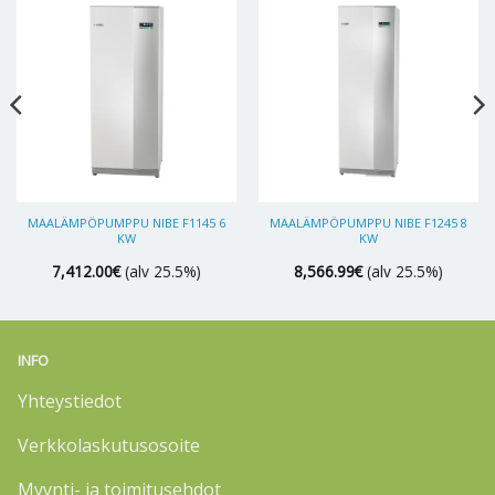
MAALÄMPÖPUMPPU NIBE F1145 6
MAALÄMPÖPUMPPU NIBE F1245 8
KW
KW
7,412.00
€
(alv 25.5%)
8,566.99
€
(alv 25.5%)
INFO
Yhteystiedot
Verkkolaskutusosoite
Myynti- ja toimitusehdot