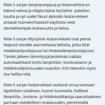
Nibe S-sarjan lämpöpumppua ja ilmanvaihtoa on
kätevä valvoa ja ohjata etänä myUplink -palvelun
kautta ja nyt uudet fiksut älykodin lisätarvikkeet
antavat huonekohtaisesti käyttöösi vielä
täsmällisempää mukavuutta ja tietoa.
Nibe S-sarjan MyUplink-lisätarvikkeet ovat pieniä
helposti seinälle asennettavia laitteita, jotka liität
maalämpöpumppuusi tai ilmavesilämpöpumppuusi.
Tämän jälkeen lämmitysjärjestelmäsi säätää
automaattisesti kotisi lämpötilan, kosteustason ja
hiilidioksidipitoisuuden sopiviksi. Voit tietenkin myös
itse hallita niitä.
Nibe S-sarjan lisätarvikkeet auttavat sinua luomaan
täydellisen sisäilman, huone huoneelta. Hallitset
lämpötila-, kosteus- ja hiilidioksiditasoja saavuttaaksesi
parhaan mahdollisen mukavuuden, pienimmällä