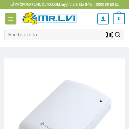
Skip
LÄMPÖPUMPPUHUOLTO.COM myynti ark. klo 8-16 |
0300 30 80 82
to
content
0
Etsi:
barcode_scanner