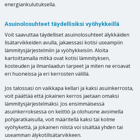
energiankulutuksella.
Asuinolosuhteet täydellisiksi vyöhykkeillä
Voit saavuttaa täydelliset asuinolosuhteet älykkäiden
lisätarvikkeiden avulla, jakaessasi kotisi useampiin
lämmitysjärjestelmiin ja vyöhykkeisiin. Aloita
kartoittamalla mitkä ovat kotisi lämmityksen,
kosteuden ja ilmanlaadun tarpeet ja miten ne eroavat
eri huoneissa ja eri kerrosten välillä.
Jos talossasi on vaikkapa kellari ja kaksi asuinkerrosta,
voit päättää että jokainen kerros jaetaan omaksi
lämmitysjärjestelmäksi. Jos ensimmäisessä
asuinkerroksessa on keittiö ja olohuone avoimella
pohjaratkaisulla, voit määritellä kaksi tai kolme
vyöhykettä, ja jokainen niistä voi sisältää yhden tai
useamman älykotilisätarvikkeen.