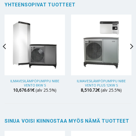
YHTEENSOPIVAT TUOTTEET
ILMAVESILÄMPÖPUMPPU NIBE
ILMAVESILÄMPÖPUMPPU NIBE
VENTO 8KW S
VENTO PLUS 12KW S
10,676.61
€
(alv 25.5%)
8,510.72
€
(alv 25.5%)
SINUA VOISI KIINNOSTAA MYÖS NÄMÄ TUOTTEET