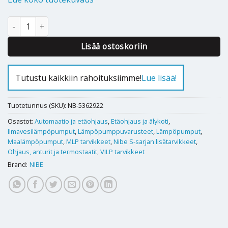
Langaton sisäanturi Nibe CDS 10 MyUplink määrä
Alternative:
Lisää ostoskoriin
Tutustu kaikkiin rahoituksiimme!
Lue lisää!
Tuotetunnus (SKU):
NB-5362922
Osastot:
Automaatio ja etäohjaus
,
Etäohjaus ja älykoti
,
Ilmavesilämpöpumput
,
Lämpöpumppuvarusteet
,
Lämpöpumput
,
Maalämpöpumput
,
MLP tarvikkeet
,
Nibe S-sarjan lisätarvikkeet
,
Ohjaus, anturit ja termostaatit
,
VILP tarvikkeet
Brand:
NIBE