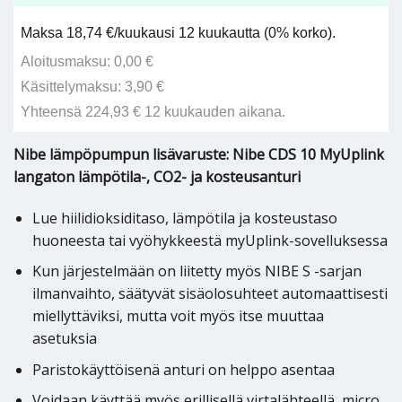
Maksa 18,74 €/kuukausi 12 kuukautta (0% korko).
Aloitusmaksu: 0,00 €
Käsittelymaksu: 3,90 €
Yhteensä 224,93 € 12 kuukauden aikana.
Nibe lämpöpumpun lisävaruste: Nibe CDS 10 MyUplink
langaton lämpötila-, CO2- ja kosteusanturi
Lue hiilidioksiditaso, lämpötila ja kosteustaso
huoneesta tai vyöhykkeestä myUplink-sovelluksessa
Kun järjestelmään on liitetty myös NIBE S -sarjan
ilmanvaihto, säätyvät sisäolosuhteet automaattisesti
miellyttäviksi, mutta voit myös itse muuttaa
asetuksia
Paristokäyttöisenä anturi on helppo asentaa
Voidaan käyttää myös erillisellä virtalähteellä, micro