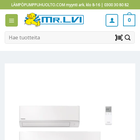
Skip
LÄMPÖPUMPPUHUOLTO.COM myynti ark. klo 8-16 |
0300 30 80 82
to
content
0
Etsi:
barcode_scanner