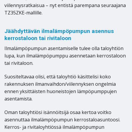
viilennysratkaisua – nyt entistä parempana seuraajana
TZ35ZKE-mallille.
Jäähdyttävän ilmalämpöpumpun asennus
kerrostaloon tai rivitaloon
Ilmalämpöpumpun asentamiselle tulee olla taloyhtiön
lupa, kun ilmalämpöpumppu asennetaan kerrostaloon
tai rivitaloon.
Suositeltavaa olisi, että taloyhtiö käsittelisi koko
rakennuksen ilmanvaihdon/viilennyksen ongelmia
ennen yksittäisten huoneistojen lämpöpumppujen
asentamista.
Oman taloyhtiösi isännöitsijä osaa kertoa voitko
asennuttaa ilmalämpöpumpun kerrostaloasuntoosi.
Kerros- ja rivitaloyhtiössä ilmalämpöpumpun