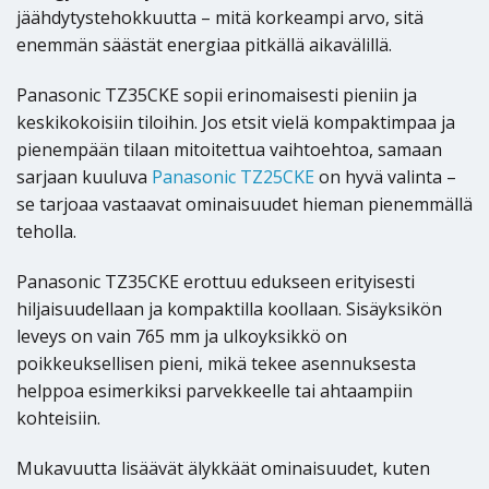
jäähdytystehokkuutta – mitä korkeampi arvo, sitä
enemmän säästät energiaa pitkällä aikavälillä.
Panasonic TZ35CKE sopii erinomaisesti pieniin ja
keskikokoisiin tiloihin. Jos etsit vielä kompaktimpaa ja
pienempään tilaan mitoitettua vaihtoehtoa, samaan
sarjaan kuuluva
Panasonic TZ25CKE
on hyvä valinta –
se tarjoaa vastaavat ominaisuudet hieman pienemmällä
teholla.
Panasonic TZ35CKE erottuu edukseen erityisesti
hiljaisuudellaan ja kompaktilla koollaan. Sisäyksikön
leveys on vain 765 mm ja ulkoyksikkö on
poikkeuksellisen pieni, mikä tekee asennuksesta
helppoa esimerkiksi parvekkeelle tai ahtaampiin
kohteisiin.
Mukavuutta lisäävät älykkäät ominaisuudet, kuten