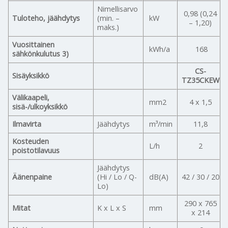
Nimellisarvo
0,98 (0,24
Tuloteho, jäähdytys
(min. –
kW
– 1,20)
maks.)
Vuosittainen
kWh/a
168
sähkönkulutus 3)
CS-
Sisäyksikkö
TZ35CKEW
Välikaapeli,
mm2
4 x 1,5
sisä-/ulkoyksikkö
Ilmavirta
Jäähdytys
m³/min
11,8
Kosteuden
L/h
2
poistotilavuus
Jäähdytys
Äänenpaine
(Hi / Lo / Q-
dB(A)
42 / 30 / 20
Lo)
290 x 765
Mitat
K x L x S
mm
x 214