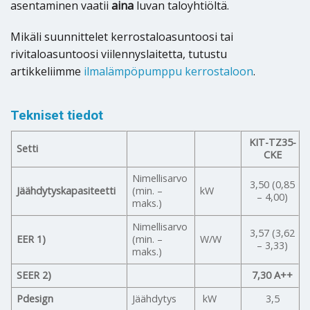
asentaminen vaatii
aina
luvan taloyhtiöltä.
Mikäli suunnittelet kerrostaloasuntoosi tai
rivitaloasuntoosi viilennyslaitetta, tutustu
artikkeliimme
ilmalämpöpumppu kerrostaloon
.
Tekniset tiedot
KIT-TZ35-
Setti
CKE
Nimellisarvo
3,50 (0,85
Jäähdytyskapasiteetti
(min. –
kW
– 4,00)
maks.)
Nimellisarvo
3,57 (3,62
EER 1)
(min. –
W/W
– 3,33)
maks.)
SEER 2)
7,30 A++
Pdesign
Jäähdytys
kW
3,5