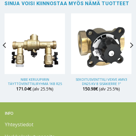
SINUA VOISI KIINNOSTAA MYÖS NÄMÄ TUOTTEET
NIBE KERUUPIIRIN
SEKOITUSVENTTIILI VEXVE AMV3
TÄYTTÖVENTTIILIRYHMÄ 1KB R25
DN25 KV 8 SISÄKIERRE 1”
171.04
€
(alv 25.5%)
150.98
€
(alv 25.5%)
INFO
Yhteystiedot