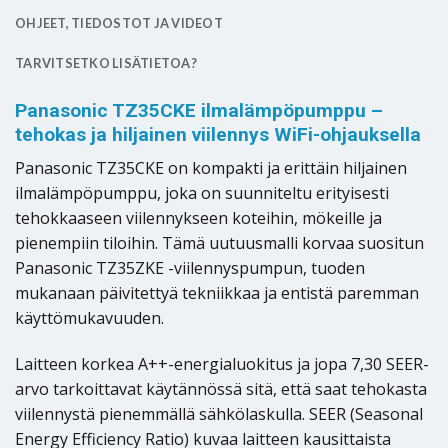
OHJEET, TIEDOSTOT JA VIDEOT
TARVITSETKO LISÄTIETOA?
Panasonic TZ35CKE ilmalämpöpumppu –
tehokas ja hiljainen viilennys WiFi-ohjauksella
Panasonic TZ35CKE on kompakti ja erittäin hiljainen
ilmalämpöpumppu, joka on suunniteltu erityisesti
tehokkaaseen viilennykseen koteihin, mökeille ja
pienempiin tiloihin. Tämä uutuusmalli korvaa suositun
Panasonic TZ35ZKE -viilennyspumpun, tuoden
mukanaan päivitettyä tekniikkaa ja entistä paremman
käyttömukavuuden.
Laitteen korkea A++-energialuokitus ja jopa 7,30 SEER-
arvo tarkoittavat käytännössä sitä, että saat tehokasta
viilennystä pienemmällä sähkölaskulla. SEER (Seasonal
Energy Efficiency Ratio) kuvaa laitteen kausittaista