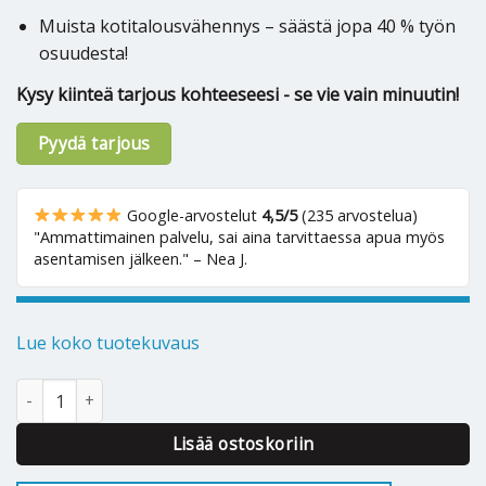
Muista kotitalousvähennys – säästä jopa 40 % työn
osuudesta!
Kysy kiinteä tarjous kohteeseesi - se vie vain minuutin!
Pyydä tarjous
Google-arvostelut
4,5/5
(235 arvostelua)
"Ammattimainen palvelu, sai aina tarvittaessa apua myös
asentamisen jälkeen." – Nea J.
Lue koko tuotekuvaus
Ilmalämpöpumppu Panasonic TZ35CKE määrä
Alternative:
Lisää ostoskoriin