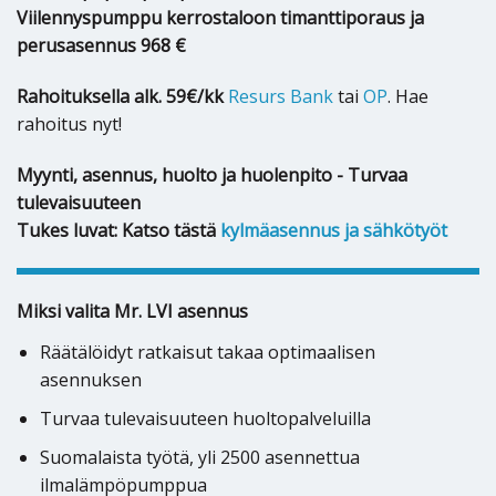
Viilennyspumppu kerrostaloon timanttiporaus ja
perusasennus 968 €
Rahoituksella alk. 59€/kk
Resurs Bank
tai
OP
. Hae
rahoitus nyt!
Myynti, asennus, huolto ja huolenpito - Turvaa
tulevaisuuteen
Tukes luvat: Katso tästä
kylmäasennus ja sähkötyöt
Miksi valita Mr. LVI asennus
Räätälöidyt ratkaisut takaa optimaalisen
asennuksen
Turvaa tulevaisuuteen huoltopalveluilla
Suomalaista työtä, yli 2500 asennettua
ilmalämpöpumppua