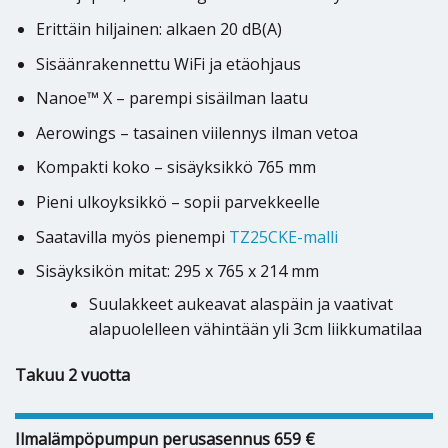
Erittäin hiljainen: alkaen 20 dB(A)
Sisäänrakennettu WiFi ja etäohjaus
Nanoe™ X – parempi sisäilman laatu
Aerowings – tasainen viilennys ilman vetoa
Kompakti koko – sisäyksikkö 765 mm
Pieni ulkoyksikkö – sopii parvekkeelle
Saatavilla myös pienempi
TZ25CKE-malli
Sisäyksikön mitat: 295 x 765 x 214 mm
Suulakkeet aukeavat alaspäin ja vaativat
alapuolelleen vähintään yli 3cm liikkumatilaa
Takuu 2 vuotta
Ilmalämpöpumpun perusasennus 659 €