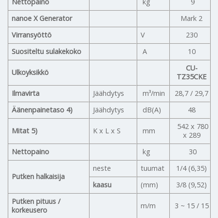
Nettopaino
kg
9
nanoe X Generator
Mark 2
Virransyöttö
V
230
Suositeltu sulakekoko
A
10
CU-
Ulkoyksikkö
TZ35CKE
Ilmavirta
Jäähdytys
m³/min
28,7 / 29,7
Äänenpainetaso 4)
Jäähdytys
dB(A)
48
542 x 780
Mitat 5)
K x L x S
mm
x 289
Nettopaino
kg
30
neste
tuumat
1/4 (6,35)
Putken halkaisija
kaasu
(mm)
3/8 (9,52)
Putken pituus /
m/m
3 ~ 15 / 15
korkeusero