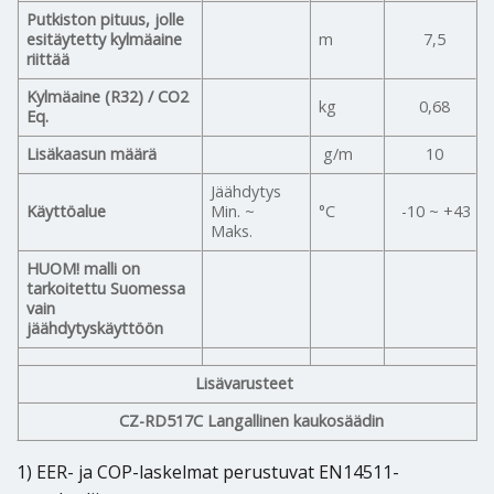
Putkiston pituus, jolle
esitäytetty kylmäaine
m
7,5
riittää
Kylmäaine (R32) / CO2
kg
0,68
Eq.
Lisäkaasun määrä
g/m
10
Jäähdytys
Käyttöalue
Min. ~
°C
-10 ~ +43
Maks.
HUOM! malli on
tarkoitettu Suomessa
vain
jäähdytyskäyttöön
Lisävarusteet
CZ-RD517C
Langallinen kaukosäädin
1) EER- ja COP-laskelmat perustuvat EN14511-