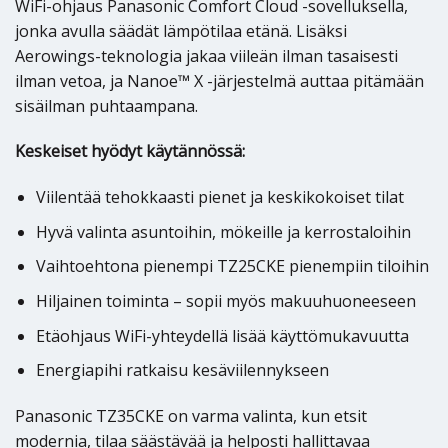
WiFi-ohjaus Panasonic Comfort Cloud -sovelluksella,
jonka avulla säädät lämpötilaa etänä. Lisäksi
Aerowings-teknologia jakaa viileän ilman tasaisesti
ilman vetoa, ja Nanoe™ X -järjestelmä auttaa pitämään
sisäilman puhtaampana.
Keskeiset hyödyt käytännössä:
Viilentää tehokkaasti pienet ja keskikokoiset tilat
Hyvä valinta asuntoihin, mökeille ja kerrostaloihin
Vaihtoehtona pienempi TZ25CKE pienempiin tiloihin
Hiljainen toiminta – sopii myös makuuhuoneeseen
Etäohjaus WiFi-yhteydellä lisää käyttömukavuutta
Energiapihi ratkaisu kesäviilennykseen
Panasonic TZ35CKE on varma valinta, kun etsit
modernia, tilaa säästävää ja helposti hallittavaa