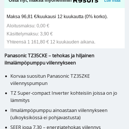
Osta nyt, maksa myöhemmin
Lue lisää
Maksa 96,81 €/kuukausi 12 kuukautta (0% korko).
Aloitusmaksu: 0,00 €
Käsittelymaksu: 3,90 €
Yhteensä 1 161,80 € 12 kuukauden aikana.
Panasonic TZ35CKE – tehokas ja hiljainen
ilmalämpöpumppu viilennykseen
Korvaa suositun Panasonic TZ35ZKE
viilennyspumpun
TZ Super-compact Inverter kohteisiin joissa on jo
lämmitys
Ilmalämpöpumppu ainoastaan viilennykseen
(ulkoyksikössä ei pohjavastusta)
SEER jopa 7,30 – energiatehokas viilennys