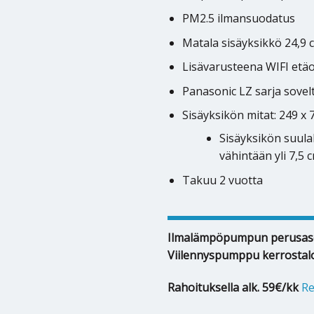
PM2.5 ilmansuodatus
Matala sisäyksikkö 24,9 
Lisävarusteena WIFI etä
Panasonic LZ sarja sovelt
Sisäyksikön mitat: 249 x
Sisäyksikön suula
vähintään yli 7,5 
Takuu 2 vuotta
Ilmalämpöpumpun perusas
Viilennyspumppu kerrostal
Rahoituksella alk. 59€/kk
Re