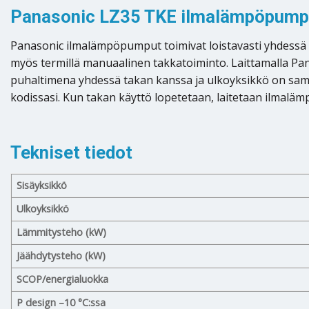
Panasonic LZ35 TKE ilmalämpöpumpun
Panasonic ilmalämpöpumput toimivat loistavasti yhdessä t
myös termillä manuaalinen takkatoiminto. Laittamalla Pa
puhaltimena yhdessä takan kanssa ja ulkoyksikkö on sam
kodissasi. Kun takan käyttö lopetetaan, laitetaan ilmaläm
Tekniset tiedot
Sisäyksikkö
Ulkoyksikkö
Lämmitysteho (kW)
Jäähdytysteho (kW)
SCOP/energialuokka
P design –10 °C:ssa