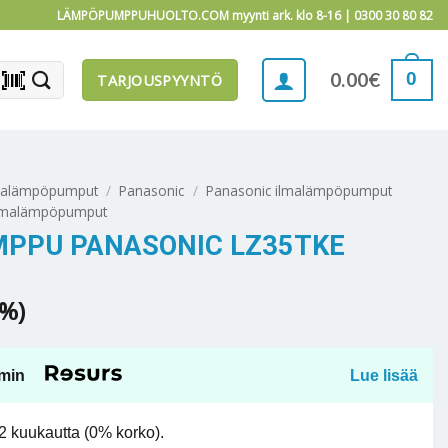
LÄMPÖPUMPPUHUOLTO.COM myynti ark. klo 8-16 |
0300 30 80 82
barcode_scanner
0
0.00
€
TARJOUSPYYNTÖ
malämpöpumput
/
Panasonic
/
Panasonic ilmalämpöpumput
ilmalämpöpumput
PPU PANASONIC LZ35TKE
5%)
min
Lue lisää
 kuukautta (0% korko).