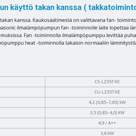
 käyttö takan kanssa ( takkatoiminto
akan kanssa. Kaukosäätimestä on valittavana fan- toiminto e
nasonic ilmalämpöpumpun fan -toiminnolle laite lopettaa l
muksissa. Fan -toiminnolla ilmalämpöpumppu levittää puhal
pöpumppu heat -toiminnolla takaisin normaaliin lämmitystila
CS-LZ35TKE
CU-LZ35TKE
4,2 (0,85–7,65) kW
3,5 (0,85–4,0) kW
4,9 / A++
3,8 kW