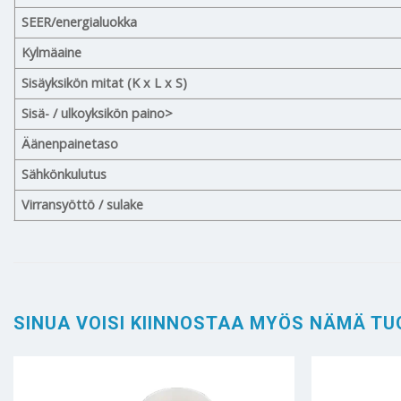
SEER/energialuokka
Kylmäaine
Sisäyksikön mitat (K x L x S)
Sisä- / ulkoyksikön paino>
Äänenpainetaso
Sähkönkulutus
Virransyöttö / sulake
SINUA VOISI KIINNOSTAA MYÖS NÄMÄ TU