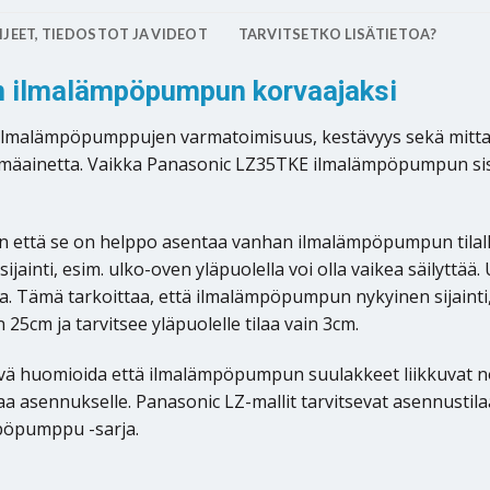
JEET, TIEDOSTOT JA VIDEOT
TARVITSETKO LISÄTIETOA?
n ilmalämpöpumpun korvaajaksi
ilmalämpöpumppujen varmatoimisuus, kestävyys sekä mitta
lmäainetta. Vaikka Panasonic LZ35TKE ilmalämpöpumpun sisäy
n että se on helppo asentaa vanhan ilmalämpöpumpun tila
 sijainti, esim. ulko-oven yläpuolella voi olla vaikea säily
Tämä tarkoittaa, että ilmalämpöpumpun nykyinen sijainti, es
cm ja tarvitsee yläpuolelle tilaa vain 3cm.
vä huomioida että ilmalämpöpumpun suulakkeet liikkuvat no
 asennukselle. Panasonic LZ-mallit tarvitsevat asennustilaa
mpöpumppu -sarja.