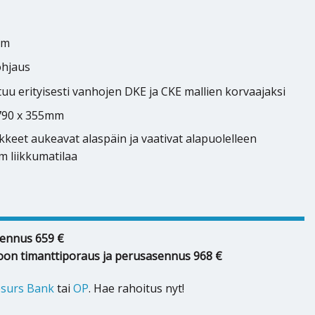
cm
ohjaus
uu erityisesti vanhojen DKE ja CKE mallien korvaajaksi
 790 x 355mm
kkeet aukeavat alaspäin ja vaativat alapuolelleen
cm liikkumatilaa
ennus 659 €
oon timanttiporaus ja perusasennus 968 €
surs Bank
tai
OP
. Hae rahoitus nyt!