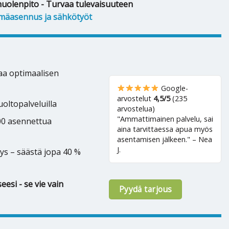
huolenpito - Turvaa tulevaisuuteen
mäasennus ja sähkötyöt
kaa optimaalisen
Google-
arvostelut
4,5/5
(235
oltopalveluilla
arvostelua)
"Ammattimainen palvelu, sai
500 asennettua
aina tarvittaessa apua myös
asentamisen jälkeen." – Nea
J.
ys – säästä jopa 40 %
eesi - se vie vain
Pyydä tarjous