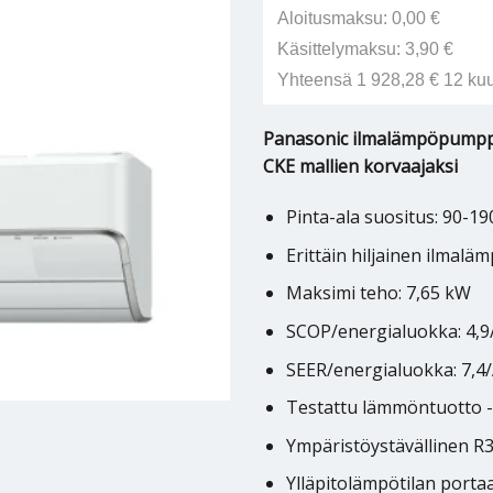
Aloitusmaksu: 0,00 €
Käsittelymaksu: 3,90 €
Yhteensä 1 928,28 € 12 ku
Panasonic ilmalämpöpumppu 
CKE mallien korvaajaksi
Pinta-ala suositus: 90-19
Erittäin hiljainen ilmal
Maksimi teho: 7,65 kW
SCOP/energialuokka: 4,
SEER/energialuokka: 7,4
Testattu lämmöntuotto -
Ympäristöystävällinen R
Ylläpitolämpötilan porta