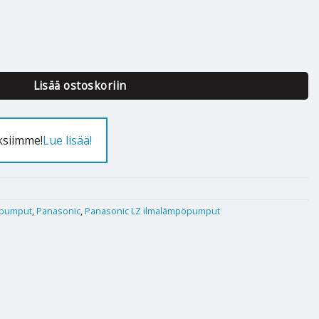
LZ35TKE määrä
Lisää ostoskoriin
ksiimme!
Lue lisää!
pumput
,
Panasonic
,
Panasonic LZ ilmalämpöpumput