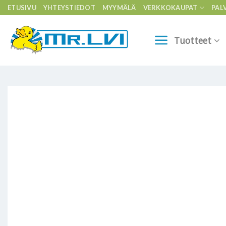
Skip
ETUSIVU
YHTEYSTIEDOT
MYYMÄLÄ
VERKKOKAUPAT
PAL
to
content
Tuotteet