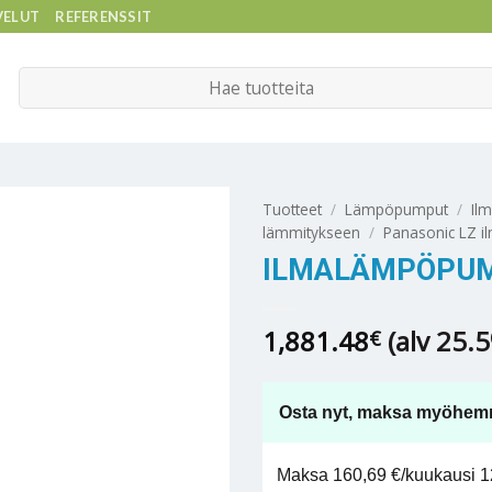
VELUT
REFERENSSIT
Etsi:
Tuotteet
/
Lämpöpumput
/
Il
lämmitykseen
/
Panasonic LZ 
ILMALÄMPÖPUM
1,881.48
(alv 25.
€
Osta nyt, maksa myöhem
Maksa 160,69 €/kuukausi 12