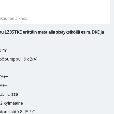
ukauden aikana.
LZ35TKE erittäin matalalla sisäyksiköllä esim. DKE ja
0 m²
ämpöpumppu 19 dB(A)
9/A++
/A++
35 °C :ssa
32 kylmäaine
aton säätö 8-15 ° C