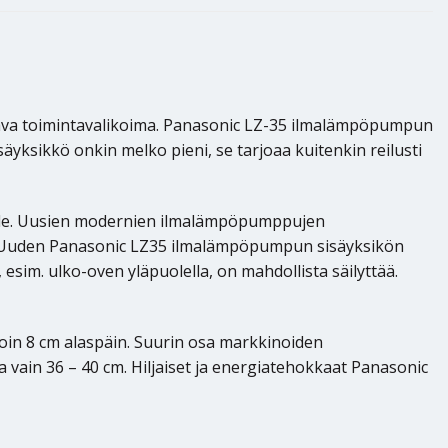
va toimintavalikoima. Panasonic LZ-35 ilmalämpöpumpun
ksikkö onkin melko pieni, se tarjoaa kuitenkin reilusti
lle. Uusien modernien ilmalämpöpumppujen
ttää. Uuden Panasonic LZ35 ilmalämpöpumpun sisäyksikön
im. ulko-oven yläpuolella, on mahdollista säilyttää.
in 8 cm alaspäin. Suurin osa markkinoiden
 vain 36 – 40 cm. Hiljaiset ja energiatehokkaat Panasonic