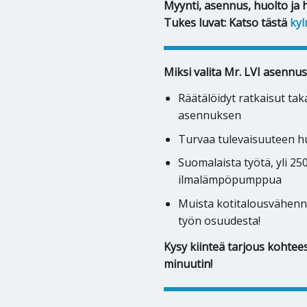
Myynti, asennus, huolto ja 
Tukes luvat: Katso tästä
kyl
Miksi valita Mr. LVI asennus
Räätälöidyt ratkaisut ta
asennuksen
Turvaa tulevaisuuteen hu
Suomalaista työtä, yli 2
ilmalämpöpumppua
Muista kotitalousvähenn
työn osuudesta!
Kysy kiinteä tarjous kohtees
minuutin!