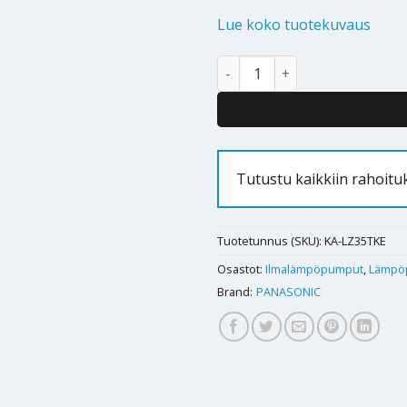
Lue koko tuotekuvaus
Ilmalämpöpumppu Panasonic 
Alternative:
Tutustu kaikkiin rahoitu
Tuotetunnus (SKU):
KA-LZ35TKE
Osastot:
Ilmalämpöpumput
,
Lämpö
Brand:
PANASONIC