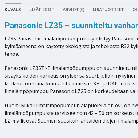
KUVAUS
LISÄTIEDOT
ARVIOT (0)
LISÄTUOTTEET
OH
Panasonic LZ35 – suunniteltu vanha
LZ35 Panasonic ilmalämpöpumpussa yhdistyy Panasonic 
kylmäaineena on käytetty ekologista ja tehokasta R32 ky
tehoa.
Panasonic LZ35TKE ilmalämpöpumppu on suunniteltu nii
sisäyksiköiden korkeus on yleensä suuri, jolloin nykyinen
korkeus on sama kuin vanhemmissa CKP- ja DKE-malleissa. 
Ilmalämpöpumppu Panasonic LZ25 on korkeudeltaan vain 25
Huom! Mikäli ilmalämpöpumpun alapuolella on ovi, on hy
ilmalämpöpumpuista tarvitsee noin 42 – 50 cm korkeustilaa
LZ-mallit ovat Suomen suosituin ahtaiden tilojen ilmalä