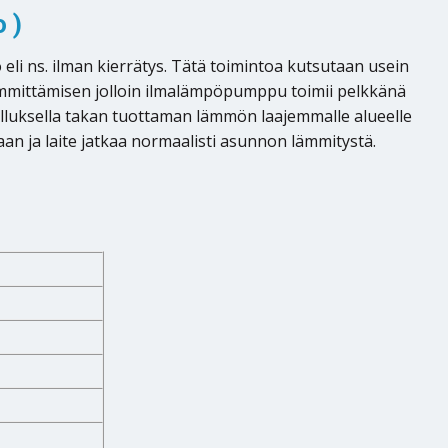
 )
li ns. ilman kierrätys. Tätä toimintoa kutsutaan usein
ämmittämisen jolloin ilmalämpöpumppu toimii pelkkänä
luksella takan tuottaman lämmön laajemmalle alueelle
an ja laite jatkaa normaalisti asunnon lämmitystä.