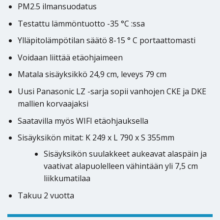
PM2.5 ilmansuodatus
Testattu lämmöntuotto -35 °C :ssa
Ylläpitolämpötilan säätö 8-15 ° C portaattomasti
Voidaan liittää etäohjaimeen
Matala sisäyksikkö 24,9 cm, leveys 79 cm
Uusi Panasonic LZ -sarja sopii vanhojen CKE ja DKE
mallien korvaajaksi
Saatavilla myös WIFI etäohjauksella
Sisäyksikön mitat: K 249 x L 790 x S 355mm
Sisäyksikön suulakkeet aukeavat alaspäin ja
vaativat alapuolelleen vähintään yli 7,5 cm
liikkumatilaa
Takuu 2 vuotta