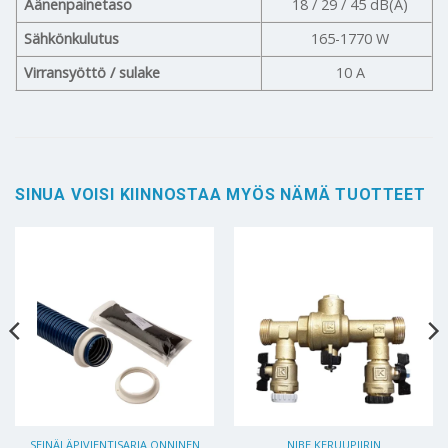
Äänenpainetaso
18 / 29 / 45 dB(A)
Sähkönkulutus
165-1770 W
Virransyöttö / sulake
10 A
SINUA VOISI KIINNOSTAA MYÖS NÄMÄ TUOTTEET
SEINÄLÄPIVIENTISARJA ONNINEN
NIBE KERUUPIIRIN