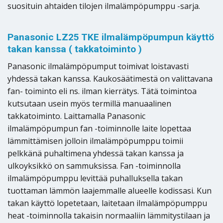
suosituin ahtaiden tilojen ilmalämpöpumppu -sarja.
Panasonic LZ25 TKE ilmalämpöpumpun käyttö
takan kanssa ( takkatoiminto )
Panasonic ilmalämpöpumput toimivat loistavasti
yhdessä takan kanssa. Kaukosäätimestä on valittavana
fan- toiminto eli ns. ilman kierrätys. Tätä toimintoa
kutsutaan usein myös termillä manuaalinen
takkatoiminto. Laittamalla Panasonic
ilmalämpöpumpun fan -toiminnolle laite lopettaa
lämmittämisen jolloin ilmalämpöpumppu toimii
pelkkänä puhaltimena yhdessä takan kanssa ja
ulkoyksikkö on sammuksissa. Fan -toiminnolla
ilmalämpöpumppu levittää puhalluksella takan
tuottaman lämmön laajemmalle alueelle kodissasi. Kun
takan käyttö lopetetaan, laitetaan ilmalämpöpumppu
heat -toiminnolla takaisin normaaliin lämmitystilaan ja