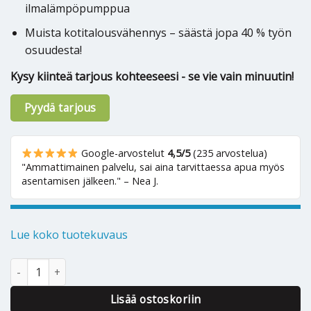
ilmalämpöpumppua
Muista kotitalousvähennys – säästä jopa 40 % työn
osuudesta!
Kysy kiinteä tarjous kohteeseesi - se vie vain minuutin!
Pyydä tarjous
Google-arvostelut
4,5/5
(235 arvostelua)
"Ammattimainen palvelu, sai aina tarvittaessa apua myös
asentamisen jälkeen." – Nea J.
Lue koko tuotekuvaus
Ilmalämpöpumppu Panasonic LZ25TKE määrä
Alternative:
Lisää ostoskoriin