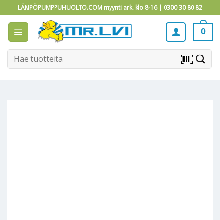
Skip
LÄMPÖPUMPPUHUOLTO.COM myynti ark. klo 8-16 |
0300 30 80 82
to
content
0
Etsi:
barcode_scanner