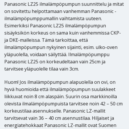
Panasonic LZ25 ilmalämpöpumpun suunnittelu ja mitat
on sovitettu helpottamaan vanhemman Panasonic -
ilmalämpöpumppumallin vaihtamista uuteen.
Esimerkiksi Panasonic LZ25 ilmalämpöpumpun
sisäyksikön korkeus on sama kuin vanhemmissa CKP-
ja DKE-malleissa. Tämä tarkoittaa, että
ilmalämpöpumpun nykyinen sijainti, esim. ulko-oven
yläpuolella, voidaan säilyttää. Ilmalämpöpumppu
Panasonic LZ25 on korkeudeltaan vain 25cm ja
tarvitsee yläpuolelle tilaa vain 3cm.
Huom! Jos ilmalämpöpumpun alapuolella on ovi, on
hyvä huomioida että ilmalämpöpumpun suulakkeet
liikkuvat noin 8 cm alaspäin. Suurin osa markkinoilla
olevista ilmalämpöpumpuista tarvitsee noin 42 – 50 cm
korkeustilaa asennukselle. Panasonic LZ-mallit
tarvitsevat vain 36 – 40 cm asennustilaa. Hiljaiset ja
energiatehokkaat Panasonic LZ-mallit ovat Suomen