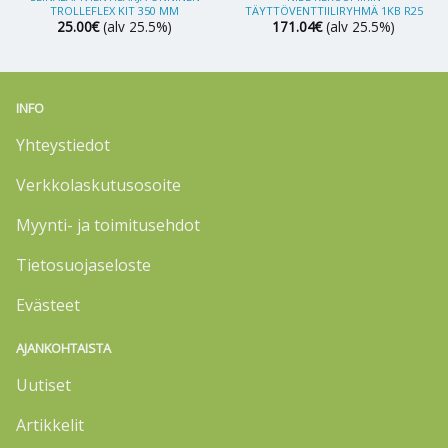
TROLLEFLEX KIT 350 MM
TÄYTTÖVENTTIILIRYHMÄ 1KB R25
25.00
€
(alv 25.5%)
171.04
€
(alv 25.5%)
INFO
Yhteystiedot
Verkkolaskutusosoite
Myynti- ja toimitusehdot
Tietosuojaseloste
Evästeet
AJANKOHTAISTA
Uutiset
Artikkelit