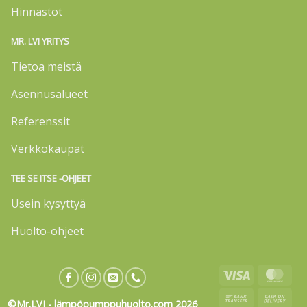
Hinnastot
MR. LVI YRITYS
Tietoa meistä
Asennusalueet
Referenssit
Verkkokaupat
TEE SE ITSE -OHJEET
Usein kysyttyä
Huolto-ohjeet
Visa
Mas
Bank
Cas
©Mr.LVI - lämpöpumppuhuolto.com 2026