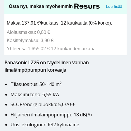
Osta nyt, maksa myöhemmin
Lue lisää
Maksa 137,91 €/kuukausi 12 kuukautta (0% korko).
Aloitusmaksu: 0,00 €
Käsittelymaksu: 3,90 €
Yhteensä 1 655,02 € 12 kuukauden aikana.
Panasonic LZ25 on täydellinen vanhan
ilmalämpöpumpun korvaaja
2
Tilasuositus: 50-140 m
Maksimi teho: 6,55 kW
SCOP/energialuokka: 5,0/A++
Hiljainen ilmalämpöpumppu 18 dB(A)
Uusi ekologinen R32 kylmäaine