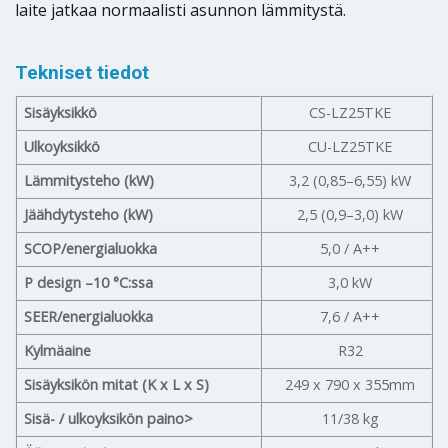
laite jatkaa normaalisti asunnon lämmitystä.
Tekniset tiedot
Sisäyksikkö
CS-LZ25TKE
Ulkoyksikkö
CU-LZ25TKE
Lämmitysteho (kW)
3,2 (0,85–6,55) kW
Jäähdytysteho (kW)
2,5 (0,9–3,0) kW
SCOP/energialuokka
5,0 / A++
P design –10 °C:ssa
3,0 kW
SEER/energialuokka
7,6 / A++
Kylmäaine
R32
Sisäyksikön mitat (K x L x S)
249 x 790 x 355mm
Sisä- / ulkoyksikön paino>
11/38 kg