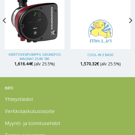
KIERTOVESIPUMPPU GRUNDFOS
COOL-IN 3 BASIC
MAGNA1 25-80 180
1,616.44
€
(alv 25.5%)
1,570.32
€
(alv 25.5%)
INFO
Yhteystiedot
Verkkolaskutusosoite
Myynti- ja toimitusehdot