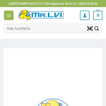
Skip
LÄMPÖPUMPPUHUOLTO.COM myynti ark. klo 8-16 |
0300 30 80 82
to
content
0
Etsi:
barcode_scanner