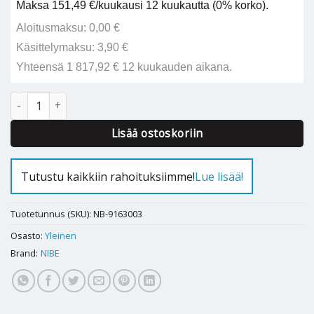
Maksa 151,49 €/kuukausi 12 kuukautta (0% korko).
Aloitusmaksu: 0,00 €
Käsittelymaksu: 3,90 €
Yhteensä 1 817,92 € 12 kuukauden aikana.
Cool-IN 3 Comfort määrä
Alternative:
Lisää ostoskoriin
Tutustu kaikkiin rahoituksiimme!
Lue lisää!
Tuotetunnus (SKU):
NB-9163003
Osasto:
Yleinen
Brand:
NIBE