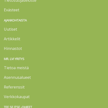
Tietosuojaseloste
Evästeet
AJANKOHTAISTA
Uutiset
Artikkelit
Hinnastot
MR. LVI YRITYS
Tietoa meistä
Asennusalueet
Referenssit
Verkkokaupat
TEE SE ITSE -OHJEET