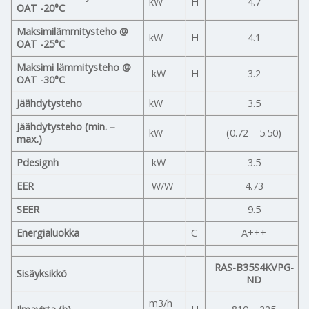
kW
H
4.7
OAT -20°C
Maksimilämmitysteho @
kW
H
4.1
OAT -25°C
Maksimi lämmitysteho @
kW
H
3.2
OAT -30°C
Jäähdytysteho
kW
3.5
Jäähdytysteho (min. –
kW
(0.72 – 5.50)
max.)
Pdesignh
kW
3.5
EER
W/W
4.73
SEER
9.5
Energialuokka
C
A+++
RAS-B35S4KVPG-
Sisäyksikkö
ND
m3/h