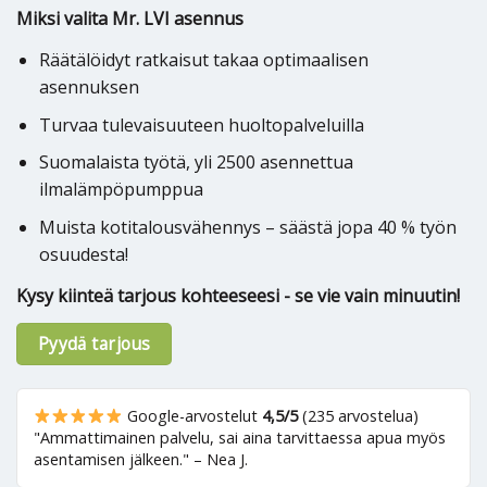
Miksi valita Mr. LVI asennus
Räätälöidyt ratkaisut takaa optimaalisen
asennuksen
Turvaa tulevaisuuteen huoltopalveluilla
Suomalaista työtä, yli 2500 asennettua
ilmalämpöpumppua
Muista kotitalousvähennys – säästä jopa 40 % työn
osuudesta!
Kysy kiinteä tarjous kohteeseesi - se vie vain minuutin!
Pyydä tarjous
Google-arvostelut
4,5/5
(235 arvostelua)
"Ammattimainen palvelu, sai aina tarvittaessa apua myös
asentamisen jälkeen." – Nea J.