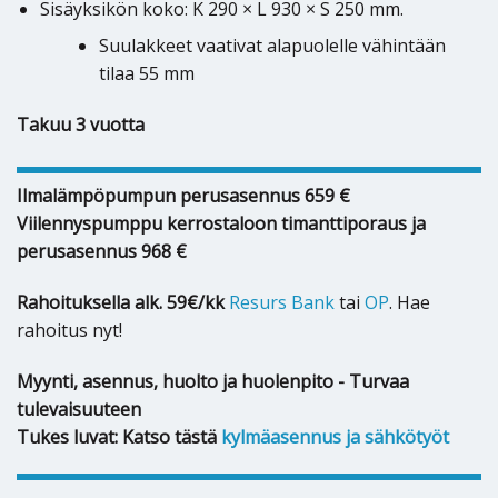
Sisäyksikön koko: K 290 × L 930 × S 250 mm.
Suulakkeet vaativat alapuolelle vähintään
tilaa 55 mm
Takuu 3 vuotta
Ilmalämpöpumpun perusasennus 659 €
Viilennyspumppu kerrostaloon timanttiporaus ja
perusasennus 968 €
Rahoituksella alk. 59€/kk
Resurs Bank
tai
OP
. Hae
rahoitus nyt!
Myynti, asennus, huolto ja huolenpito - Turvaa
tulevaisuuteen
Tukes luvat: Katso tästä
kylmäasennus ja sähkötyöt