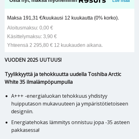
Osta nyt, maksa myöhemmin
Lue lisää
Maksa 191,31 €/kuukausi 12 kuukautta (0% korko).
Aloitusmaksu: 0,00 €
Käsittelymaksu: 3,90 €
Yhteensä 2 295,80 € 12 kuukauden aikana.
VUODEN 2025 UUTUUS!
Tyylikkyyttä ja tehokkuutta uudella Toshiba Arctic
White 35 ilmalämpöpumpulla
A+++ -energialuokan tehokkuus yhdistyy
huipputason mukavuuteen ja ympäristötietoiseen
designiin.
Energiatehokas lämmitys onnistuu jopa -35 asteen
pakkasessa!