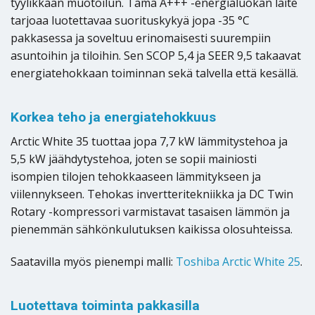
tyylikkään muotoilun. Tämä A+++ -energialuokan laite
tarjoaa luotettavaa suorituskykyä jopa -35 °C
pakkasessa ja soveltuu erinomaisesti suurempiin
asuntoihin ja tiloihin. Sen SCOP 5,4 ja SEER 9,5 takaavat
energiatehokkaan toiminnan sekä talvella että kesällä.
Korkea teho ja energiatehokkuus
Arctic White 35 tuottaa jopa 7,7 kW lämmitystehoa ja
5,5 kW jäähdytystehoa, joten se sopii mainiosti
isompien tilojen tehokkaaseen lämmitykseen ja
viilennykseen. Tehokas invertteritekniikka ja DC Twin
Rotary -kompressori varmistavat tasaisen lämmön ja
pienemmän sähkönkulutuksen kaikissa olosuhteissa.
Saatavilla myös pienempi malli:
Toshiba Arctic White 25
.
Luotettava toiminta pakkasilla