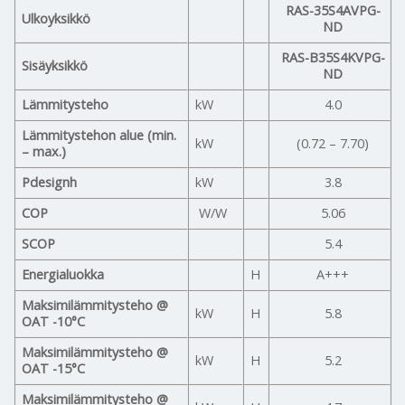
RAS-35S4AVPG-
Ulkoyksikkö
ND
RAS-B35S4KVPG-
Sisäyksikkö
ND
Lämmitysteho
kW
4.0
Lämmitystehon alue (min.
kW
(0.72 – 7.70)
– max.)
Pdesignh
kW
3.8
COP
W/W
5.06
SCOP
5.4
Energialuokka
H
A+++
Maksimilämmitysteho @
kW
H
5.8
OAT -10°C
Maksimilämmitysteho @
kW
H
5.2
OAT -15°C
Maksimilämmitysteho @