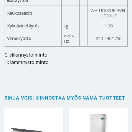
lisätäyttöä
WH-UD02UE /WH-
Kaukosäädin
UD01UE
Kylmäainetäytös
kg
1.20
V-ph-
Virransyöttö
220-240/1/50
Hz
C: viilennystoiminto
H: lämmitystoiminto
SINUA VOISI KIINNOSTAA MYÖS NÄMÄ TUOTTEET