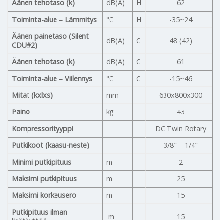
Äänen tehotaso (k)
dB(A)
H
62
Toiminta-alue – Lämmitys
°C
H
-35~24
Äänen painetaso (Silent
dB(A)
C
48 (42)
CDU#2)
Äänen tehotaso (k)
dB(A)
C
61
Toiminta-alue – Viilennys
°C
C
-15~46
Mitat (kxlxs)
mm
630x800x300
Paino
kg
43
Kompressorityyppi
DC Twin Rotary
Putkikoot (kaasu-neste)
3/8″ – 1/4″
Minimi putkipituus
m
2
Maksimi putkipituus
m
25
Maksimi korkeusero
m
15
Putkipituus ilman
m
15