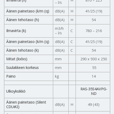
Ilmavirta (h)
H
810 – 225
– l/s
Äänen painetaso (k/m (q)
dB(A)
H
41/25 (19)
Äänen tehotaso (h)
dB(A)
H
54
m3/h
Ilmavirta (k)
C
780 – 216
– l/s
Äänen painetaso (k/m (q)
dB(A)
C
41/25 (19)
Äänen tehotaso (k)
dB(A)
C
54
Mitat (kxlxs)
mm
290 x 930 x 250
Suulakkeen korkeus
mm
55
Paino
kg
14
RAS-35S4AVPG-
Ulkoyksikkö
ND
Äänen painetaso (Silent
dB(A)
H
49 (43)
CDU#2)