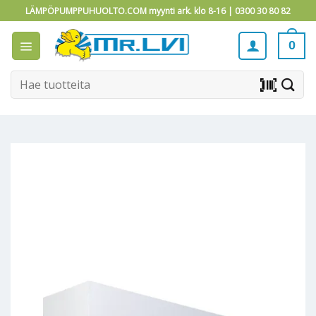
Skip
LÄMPÖPUMPPUHUOLTO.COM myynti ark. klo 8-16 |
0300 30 80 82
to
content
0
Etsi:
barcode_scanner