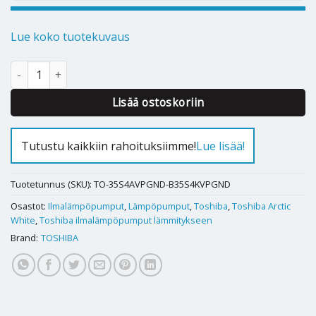
Lue koko tuotekuvaus
Ilmalämpöpumppu Toshiba Arctic White 35 määrä
Alternative:
Lisää ostoskoriin
Tutustu kaikkiin rahoituksiimme!
Lue lisää!
Tuotetunnus (SKU):
TO-35S4AVPGND-B35S4KVPGND
Osastot:
Ilmalämpöpumput
,
Lämpöpumput
,
Toshiba
,
Toshiba Arctic
White
,
Toshiba ilmalämpöpumput lämmitykseen
Brand:
TOSHIBA