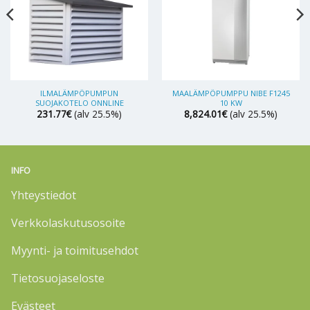
ILMALÄMPÖPUMPUN
MAALÄMPÖPUMPPU NIBE F1245
SUOJAKOTELO ONNLINE
10 KW
231.77
€
(alv 25.5%)
8,824.01
€
(alv 25.5%)
INFO
Yhteystiedot
Verkkolaskutusosoite
Myynti- ja toimitusehdot
Tietosuojaseloste
Evästeet