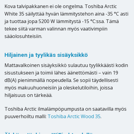
Kova talvipakkanen ei ole ongelma. Toshiba Arctic
White 35 säilyttää hyvän lämmitystehon aina -35 °C asti
ja tuottaa jopa 5200 W lämmitystä -15 °C:ssa. Tämä
tekee siitä varman valinnan myös vaativimpiin
sääolosuhteisiin.
Hiljainen ja tyylikäs sisäyksikkö
Mattavalkoinen sisäyksikkö sulautuu tyylikkäästi kodin
sisustukseen ja toimii lähes äänettömästi – vain 19
dB(A) pienimmällä nopeudella. Se sopii täydellisesti
myös makuuhuoneisiin ja oleskelutiloihin, joissa
hiljaisuus on tärkeää.
Toshiba Arctic ilmalämpöpumpusta on saatavilla myös
puuverhoiltu malli:
Toshiba Arctic Wood 35
.