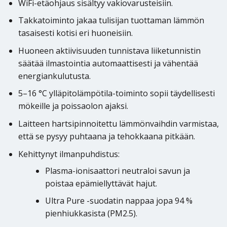
WiFi-etäohjaus sisältyy vakiovarusteisiin.
Takkatoiminto jakaa tulisijan tuottaman lämmön
tasaisesti kotisi eri huoneisiin.
Huoneen aktiivisuuden tunnistava liiketunnistin
säätää ilmastointia automaattisesti ja vähentää
energiankulutusta.
5–16 °C ylläpitolämpötila-toiminto sopii täydellisesti
mökeille ja poissaolon ajaksi.
Laitteen hartsipinnoitettu lämmönvaihdin varmistaa,
että se pysyy puhtaana ja tehokkaana pitkään.
Kehittynyt ilmanpuhdistus:
Plasma-ionisaattori neutraloi savun ja
poistaa epämiellyttävät hajut.
Ultra Pure -suodatin nappaa jopa 94 %
pienhiukkasista (PM2.5).