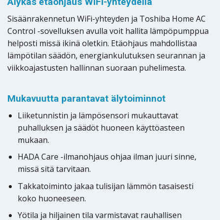
Älykäs etäohjaus WiFi-yhteydellä
Sisäänrakennetun WiFi-yhteyden ja Toshiba Home AC
Control -sovelluksen avulla voit hallita lämpöpumppua
helposti missä ikinä oletkin. Etäohjaus mahdollistaa
lämpötilan säädön, energiankulutuksen seurannan ja
viikkoajastusten hallinnan suoraan puhelimesta.
Mukavuutta parantavat älytoiminnot
Liiketunnistin ja lämpösensori mukauttavat
puhalluksen ja säädöt huoneen käyttöasteen
mukaan.
HADA Care -ilmanohjaus ohjaa ilman juuri sinne,
missä sitä tarvitaan.
Takkatoiminto jakaa tulisijan lämmön tasaisesti
koko huoneeseen.
Yötila ja hiljainen tila varmistavat rauhallisen